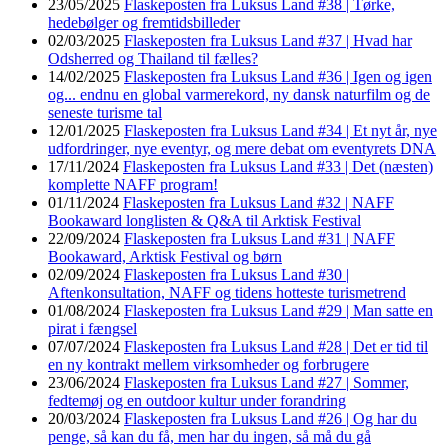
23/05/2025
Flaskeposten fra Luksus Land #38 | Tørke,
hedebølger og fremtidsbilleder
02/03/2025
Flaskeposten fra Luksus Land #37 | Hvad har
Odsherred og Thailand til fælles?
14/02/2025
Flaskeposten fra Luksus Land #36 | Igen og igen
og... endnu en global varmerekord, ny dansk naturfilm og de
seneste turisme tal
12/01/2025
Flaskeposten fra Luksus Land #34 | Et nyt år, nye
udfordringer, nye eventyr, og mere debat om eventyrets DNA
17/11/2024
Flaskeposten fra Luksus Land #33 | Det (næsten)
komplette NAFF program!
01/11/2024
Flaskeposten fra Luksus Land #32 | NAFF
Bookaward longlisten & Q&A til Arktisk Festival
22/09/2024
Flaskeposten fra Luksus Land #31 | NAFF
Bookaward, Arktisk Festival og børn
02/09/2024
Flaskeposten fra Luksus Land #30 |
Aftenkonsultation, NAFF og tidens hotteste turismetrend
01/08/2024
Flaskeposten fra Luksus Land #29 | Man satte en
pirat i fængsel
07/07/2024
Flaskeposten fra Luksus Land #28 | Det er tid til
en ny kontrakt mellem virksomheder og forbrugere
23/06/2024
Flaskeposten fra Luksus Land #27 | Sommer,
fedtemøj og en outdoor kultur under forandring
20/03/2024
Flaskeposten fra Luksus Land #26 | Og har du
penge, så kan du få, men har du ingen, så må du gå