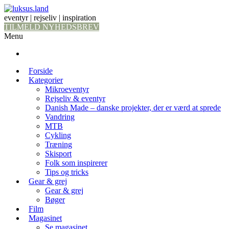
eventyr | rejseliv | inspiration
TILMELD NYHEDSBREV
Menu
Forside
Kategorier
Mikroeventyr
Rejseliv & eventyr
Danish Made – danske projekter, der er værd at sprede
Vandring
MTB
Cykling
Træning
Skisport
Folk som inspirerer
Tips og tricks
Gear & grej
Gear & grej
Bøger
Film
Magasinet
Se magasinet