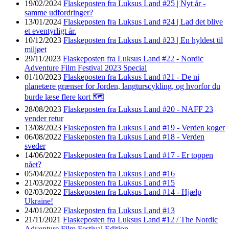
19/02/2024
Flaskeposten fra Luksus Land #25 | Nyt år -
samme udfordringer?
13/01/2024
Flaskeposten fra Luksus Land #24 | Lad det blive
et eventyrligt år.
10/12/2023
Flaskeposten fra Luksus Land #23 | En hyldest til
miljøet
29/11/2023
Flaskeposten fra Luksus Land #22 - Nordic
Adventure Film Festival 2023 Special
01/10/2023
Flaskeposten fra Luksus Land #21 - De ni
planetære grænser for Jorden, langturscykling, og hvorfor du
burde læse flere kort 🗺️
28/08/2023
Flaskeposten fra Luksus Land #20 - NAFF 23
vender retur
13/08/2023
Flaskeposten fra Luksus Land #19 - Verden koger
06/08/2022
Flaskeposten fra Luksus Land #18 - Verden
sveder
14/06/2022
Flaskeposten fra Luksus Land #17 - Er toppen
nået?
05/04/2022
Flaskeposten fra Luksus Land #16
21/03/2022
Flaskeposten fra Luksus Land #15
02/03/2022
Flaskeposten fra Luksus Land #14 - Hjælp
Ukraine!
24/01/2022
Flaskeposten fra Luksus Land #13
21/11/2021
Flaskeposten fra Luksus Land #12 / The Nordic
Adventure Film Festival Edition