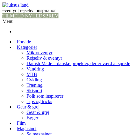
eventyr | rejseliv | inspiration
TILMELD NYHEDSBREV
Menu
Forside
Kategorier
Mikroeventyr
Rejseliv & eventyr
Danish Made – danske projekter, der er værd at sprede
Vandring
MTB
Cykling
Træning
Skisport
Folk som inspirerer
Tips og tricks
Gear & grej
Gear & grej
Bøger
Film
Magasinet
Se magasinet