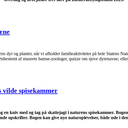
erne
ens dyr og planter, når vi afholder familieaktiviteter på hele Staten
rtsbestemt
af
museets
bamse
-zoologer, quizze om sjove dyrenavne, eller
 vilde spisekammer
og en kniv med og tag på skattejagt i naturens spisekammer. Bogen
e opskrifter. Bogen kan give nye naturoplevelser, både ude i de