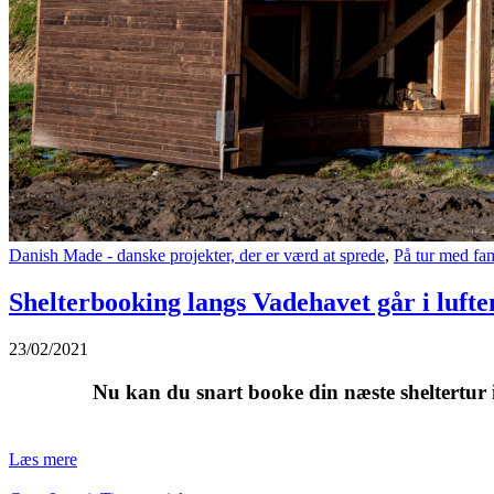
Danish Made - danske projekter, der er værd at sprede
,
På tur med fam
Shelterbooking langs Vadehavet går i lufte
23/02/2021
Nu kan du snart booke din næste sheltertur 
Læs mere