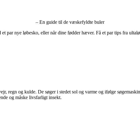
– En guide til de væskefyldte buler
t par nye løbesko, eller når dine fødder hæver. Få et par tips fra ult
ejr, regn og kulde. De søger i stedet sol og varme og ifølge søgemask
rende og måske livsfarligt insekt.