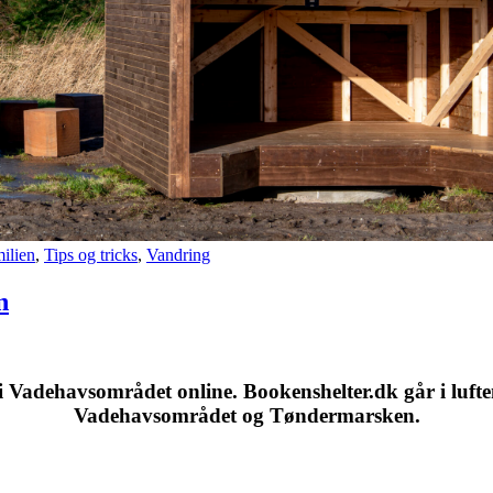
ilien
,
Tips og tricks
,
Vandring
n
i Vadehavsområdet online. Bookenshelter.dk går i luf
Vadehavsområdet og Tøndermarsken.