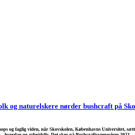
folk og naturelskere nørder bushcraft på Sk
shops og faglig viden, når Skovskolen, Københavns Universitet, s
hverdag og arbejdsliv. Det sker på Bushcraftsymposium 2023.