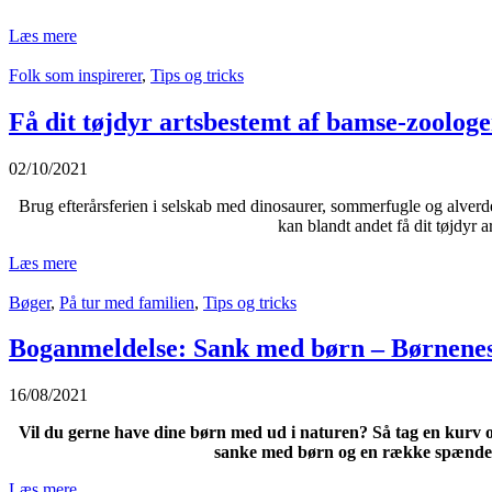
Læs mere
Folk som inspirerer
,
Tips og tricks
Få dit tøjdyr artsbestemt af bamse-zoolog
02/10/2021
Brug efterårsferien i selskab med dinosaurer, sommerfugle og alverd
kan blandt andet
få
dit
tøjdyr
a
Læs mere
Bøger
,
På tur med familien
,
Tips og tricks
Boganmeldelse: Sank med børn – Børnenes
16/08/2021
Vil du gerne have dine børn med ud i naturen? Så tag en kurv 
sanke med børn og en række spændend
Læs mere