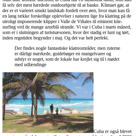
få selv det mest hærdede outdoorhjerte til at banke. Klimaet gør, at
der er et varieret smukt landskab fordelt over øen, hvor man kan få
en lang række forskellige oplevelser i naturen lige fra klatring på de
utroligt imponerende klipper i Valle de Viñales til eminent kite-
surfing ved de mange azurblå strande. Vi var i Cuba i marts måned,
som er i slutningen af turistsæsonen, hvor der stadig er lunt og tørt,
inden regntiden begynder i maj. Og det var helt perfekt.
Der findes nogle fantastiske klatreområder, men ruterne
er dårligt mærkede, guidebøger en mangelvarer og
udstyr er noget, som de lokale har krejlet sig til i mødet
med udlændinge
Cuba er også blevet