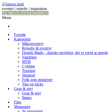
eventyr | rejseliv | inspiration
TILMELD NYHEDSBREV
Menu
Forside
Kategorier
Mikroeventyr
Rejseliv & eventyr
Danish Made – danske projekter, der er værd at sprede
Vandring
MTB
Cykling
Træning
Skisport
Folk som inspirerer
Tips og tricks
Gear & grej
Gear & grej
Bøger
Film
Magasinet
Se magasinet