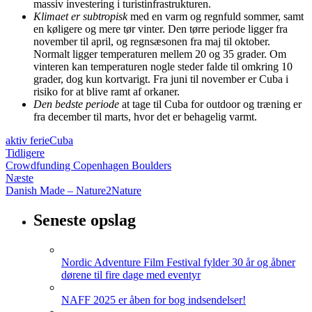
massiv investering i turistinfrastrukturen.
Klimaet er subtropisk
med en varm og regnfuld sommer, samt
en køligere og mere tør vinter. Den tørre periode ligger fra
november til april, og regnsæsonen fra maj til oktober.
Normalt ligger temperaturen mellem 20 og 35 grader. Om
vinteren kan temperaturen nogle steder falde til omkring 10
grader, dog kun kortvarigt. Fra juni til november er Cuba i
risiko for at blive ramt af orkaner.
Den bedste periode
at tage til Cuba for outdoor og træning er
fra december til marts, hvor det er behagelig varmt.
aktiv ferie
Cuba
Tidligere
Crowdfunding Copenhagen Boulders
Næste
Danish Made – Nature2Nature
Seneste opslag
Nordic Adventure Film Festival fylder 30 år og åbner
dørene til fire dage med eventyr
NAFF 2025 er åben for bog indsendelser!