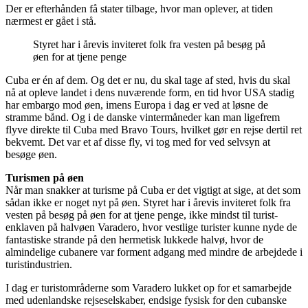
Der er efterhånden få stater tilbage, hvor man oplever, at tiden
nærmest er gået i stå.
Styret har i årevis inviteret folk fra vesten på besøg på
øen for at tjene penge
Cuba er én af dem. Og det er nu, du skal tage af sted, hvis du skal
nå at opleve landet i dens nuværende form, en tid hvor USA stadig
har embargo mod øen, imens Europa i dag er ved at løsne de
stramme bånd. Og i de danske vintermåneder kan man ligefrem
flyve direkte til Cuba med Bravo Tours, hvilket gør en rejse dertil ret
bekvemt. Det var et af disse fly, vi tog med for ved selvsyn at
besøge øen.
Turismen på øen
Når man snakker at turisme på Cuba er det vigtigt at sige, at det som
sådan ikke er noget nyt på øen. Styret har i årevis inviteret folk fra
vesten på besøg på øen for at tjene penge, ikke mindst til turist-
enklaven på halvøen Varadero, hvor vestlige turister kunne nyde de
fantastiske strande på den hermetisk lukkede halvø, hvor de
almindelige cubanere var forment adgang med mindre de arbejdede i
turistindustrien.
I dag er turistområderne som Varadero lukket op for et samarbejde
med udenlandske rejseselskaber, endsige fysisk for den cubanske