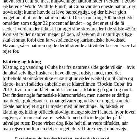
nævnt som ét af de mest miljøvenlige naturområder i verden. I 2006
erklærede ‘World Wildlife Fund’, at Cuba var den eneste nation, der
troværdigt kunne hævde at leve bæredygtigt, og der bliver gjort
meget ud af at holde naturen intakt. Der er omkring 300 beskyttede
områder, som udgør 22 procent af landet – og det er et af de få
steder i verden, der faktisk har øget sine skovarealer i de sidste 45 år.
Kort sat fylder naturen meget på øen, så selvom du naturligvis lige
skal et smut forbi den farvestrålende og karismatiske hovedstad
Havana, så er naturen og de dertilhørende aktiviteter bestemt værd at
rejse for.
Klatring og hiking
Klatring og vandring i Cuba har fra naturens side gode vilkår – hvis
du altså selv lige husker at have dit eget udstyr med, med det
forbehold at områder ikke er særligt udviklede. Skal du til Cuba og
klatre, kan vi således anbefale at se klatrefilmen ‘Rockin Cuba’ fra
2013, hvor du kan få et indblik i cubansk klatring på godt og ondt.
Der findes nogle fantastiske klatreområder, men ruterne er dårligt
mærkede, guidebøger en mangelvarer og udstyr er noget, som de
lokale har krejlet sig til i mødet med udlændinge. Ja, faktisk er
klatring og hiking officielt ulovligt mange steder i landet, hvor loven
angiver, at man skal være i selskab med officielle guider på få
udvalgte ruter. Dette virker dog ikke helt til at være tilfældet, når
man rejser rundt, men det er noget, du vil høre meget undervejs.