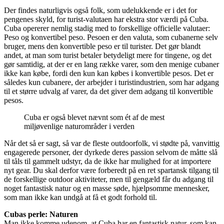
Der findes naturligvis også folk, som udelukkende er i det for
pengenes skyld, for turist-valutaen har ekstra stor værdi på Cuba.
Cuba opererer nemlig stadig med to forskellige officielle valutaer:
Peso og konvertibel peso. Pesoen er den valuta, som cubanerne selv
bruger, mens den konvertible peso er til turister. Det gør blandt
andet, at man som turist betaler betydeligt mere for tingene, og det
gør samtidig, at der er en lang række varer, som den menige cubaner
ikke kan købe, fordi den kun kan købes i konvertible pesos. Det er
således kun cubanere, der arbejder i turistindustrien, som har adgang
til et større udvalg af varer, da det giver dem adgang til konvertible
pesos.
Cuba er også blevet nævnt som ét af de mest
miljøvenlige naturområder i verden
Når det så er sagt, så var de fleste outdoorfolk, vi stødte på, vanvittig
engagerede personer, der dyrkede deres passion selvom de måtte slå
til tåls til gammelt udstyr, da de ikke har mulighed for at importere
nyt gear. Du skal derfor være forberedt på en ret spartansk tilgang til
de forskellige outdoor aktiviteter, men til gengæld får du adgang til
noget fantastisk natur og en masse søde, hjælpsomme mennesker,
som man ikke kan undgå at få et godt forhold til.
Cubas perle: Naturen
Man ikke komme udenom, at Cuba har en fantastisk natur, som kan