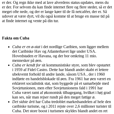
er der. Og regn ikke med at lave alverdens status-updates, mens du
er der. For selvom du kan finde internet flere og flere steder, så er det
meget ofte nede, og der er lange køer til de få netcaféer, der er. Så
udover at være dyrt, vil du også komme til at bruge en masse tid på
at finde internet og vente på din tur.
Fakta om Cuba
Cuba er en ø-stat
i det nordlige Caribien, som ligger mellem
det Caribiske Hav og Atlanterhavet lige under USA.
Hovedstaden er Havana, og der bor omkring 11 mio.
mennesker på øen.
Cuba er kendt for
sit kommunistiske styre, som blev opstartet
i 1959 af Fidel Castro. Dette har blandt andet skabt et lettere
ubekvemt forhold til andre lande, såsom USA , der i 1960
indførte en handelsblokade til øen. Fra 1961 har øen været en
erklæret socialistisk stat, som byggede på et samarbejde med
Sovjetunionen, men efter Sovjetunionens fald i 1991 har
Cuba været ramt af økonomisk tilbagegang, hvilket i høj grad
kan ses, når man rejser rundt på den meget fattige ø.
Det sidste årti
har Cuba tredoblet markedsandelen af hele den
caribiske turisme, og i 2011 rejste over 2,6 millioner turister til
Cuba. Det store boost i turismen skyldes blandt andet en ret