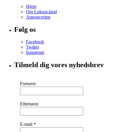
Hjem
Om Luksus.land
Annoncering
Følg os
Facebook
Twitter
Instagram
Tilmeld dig vores nyhedsbrev
Fornavn
Efternavn
E-mail
*