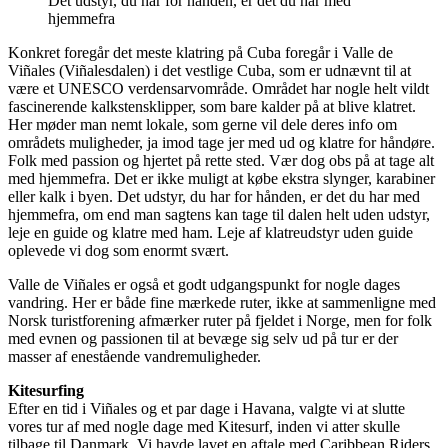
Det udstyr, du har for hånden, er det du har med
hjemmefra
Konkret foregår det meste klatring på Cuba foregår i Valle de
Viñales (Viñalesdalen) i det vestlige Cuba, som er udnævnt til at
være et UNESCO verdensarvområde. Området har nogle helt vildt
fascinerende kalkstensklipper, som bare kalder på at blive klatret.
Her møder man nemt lokale, som gerne vil dele deres info om
områdets muligheder, ja imod tage jer med ud og klatre for håndøre.
Folk med passion og hjertet på rette sted. Vær dog obs på at tage alt
med hjemmefra. Det er ikke muligt at købe ekstra slynger, karabiner
eller kalk i byen. Det udstyr, du har for hånden, er det du har med
hjemmefra, om end man sagtens kan tage til dalen helt uden udstyr,
leje en guide og klatre med ham. Leje af klatreudstyr uden guide
oplevede vi dog som enormt svært.
Valle de Viñales er også et godt udgangspunkt for nogle dages
vandring. Her er både fine mærkede ruter, ikke at sammenligne med
Norsk turistforening afmærker ruter på fjeldet i Norge, men for folk
med evnen og passionen til at bevæge sig selv ud på tur er der
masser af enestående vandremuligheder.
Kitesurfing
Efter en tid i Viñales og et par dage i Havana, valgte vi at slutte
vores tur af med nogle dage med Kitesurf, inden vi atter skulle
tilbage til Danmark. Vi havde lavet en aftale med Caribbean Riders