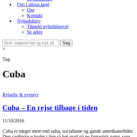
Om Luksus.land
Om
Kontakt
Nyhedsbrev
Tilmeld nyhedsbrevet
Se arkiv
×
Tag
Cuba
Rejseliv & eventyr
Cuba – En rejse tilbage i tiden
11/10/2016
Cuba er meget mere end salsa, socialisme og gamle amerikanerbiler.
Den caribiske ø byder i lige så høj grad på en fantastisk natur, som