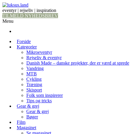
eventyr | rejseliv | inspiration
TILMELD NYHEDSBREV
Menu
Forside
Kategorier
Mikroeventyr
Rejseliv & eventyr
Danish Made – danske projekter, der er værd at sprede
Vandring
MTB
Cykling
Træning
Skisport
Folk som inspirerer
Tips og tricks
Gear & grej
Gear & grej
Bøger
Film
Magasinet
Se magasinet