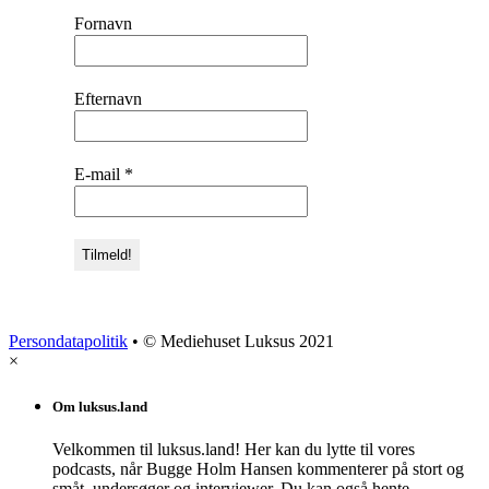
Fornavn
Efternavn
E-mail
*
Persondatapolitik
• © Mediehuset Luksus 2021
×
Om luksus.land
Velkommen til luksus.land! Her kan du lytte til vores
podcasts, når Bugge Holm Hansen kommenterer på stort og
småt, undersøger og interviewer. Du kan også hente