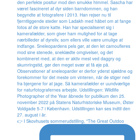
👉 I Skovhusets sommerudstilling, "The Great Outdoo