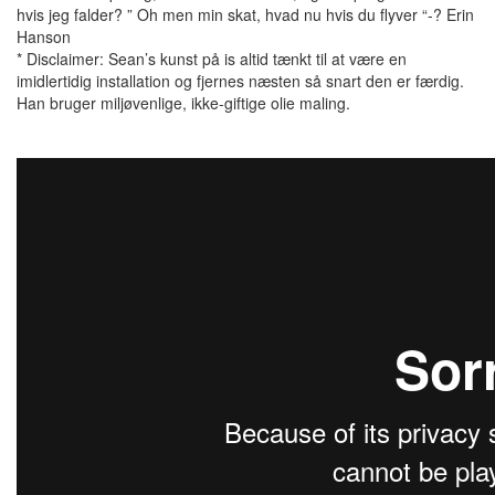
hvis jeg falder? ” Oh men min skat, hvad nu hvis du flyver “-? Erin
Hanson
* Disclaimer: Sean’s kunst på is altid tænkt til at være en
imidlertidig installation og fjernes næsten så snart den er færdig.
Han bruger miljøvenlige, ikke-giftige olie maling.