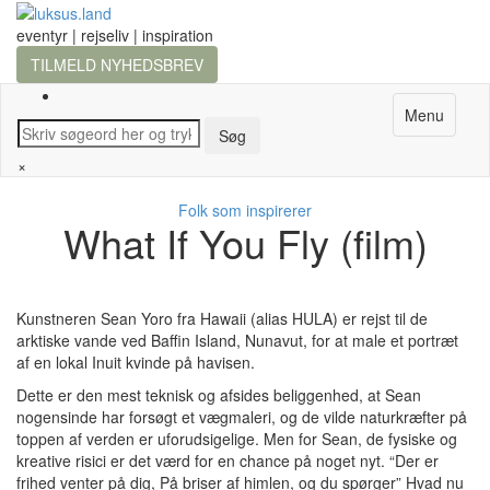
eventyr | rejseliv | inspiration
TILMELD NYHEDSBREV
Menu
×
Folk som inspirerer
What If You Fly (film)
Kunstneren Sean Yoro fra Hawaii (alias HULA) er rejst til de
arktiske vande ved Baffin Island, Nunavut, for at male et portræt
af en lokal Inuit kvinde på havisen.
Dette er den mest teknisk og afsides beliggenhed, at Sean
nogensinde har forsøgt et vægmaleri, og de vilde naturkræfter på
toppen af verden er uforudsigelige. Men for Sean, de fysiske og
kreative risici er det værd for en chance på noget nyt. “Der er
frihed venter på dig, På briser af himlen, og du spørger” Hvad nu