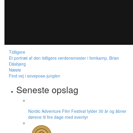
Tidligere
Et portræt af den tidligere verdensmester i femkamp, Brian
Dåsbjerg
Næste
Find vej i sovepose-junglen
Seneste opslag
Nordic Adventure Film Festival fylder 30 år og åbner
dørene til fire dage med eventyr