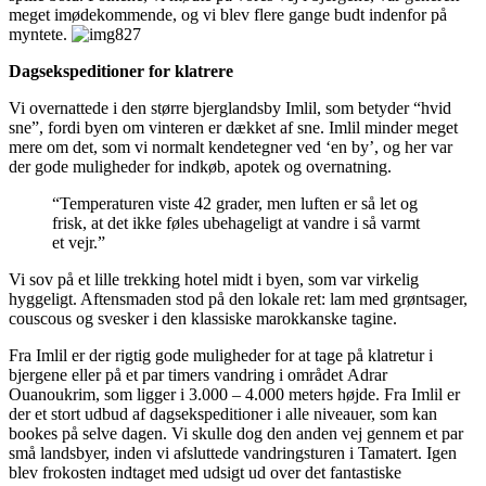
meget imødekommende, og vi blev flere gange budt indenfor på
myntete.
Dagsekspeditioner for klatrere
Vi overnattede i den større bjerglandsby Imlil, som betyder “hvid
sne”, fordi byen om vinteren er dækket af sne. Imlil minder meget
mere om det, som vi normalt kendetegner ved ‘en by’, og her var
der gode muligheder for indkøb, apotek og overnatning.
“Temperaturen viste 42 grader, men luften er så let og
frisk, at det ikke føles ubehageligt at vandre i så varmt
et vejr.”
Vi sov på et lille trekking hotel midt i byen, som var virkelig
hyggeligt. Aftensmaden stod på den lokale ret: lam med grøntsager,
couscous og svesker i den klassiske marokkanske tagine.
Fra Imlil er der rigtig gode muligheder for at tage på klatretur i
bjergene eller på et par timers vandring i området Adrar
Ouanoukrim, som ligger i 3.000 – 4.000 meters højde. Fra Imlil er
der et stort udbud af dagsekspeditioner i alle niveauer, som kan
bookes på selve dagen. Vi skulle dog den anden vej gennem et par
små landsbyer, inden vi afsluttede vandringsturen i Tamatert. Igen
blev frokosten indtaget med udsigt ud over det fantastiske