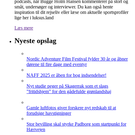
podcasts, når Bugge Holm Hansen kommenterer på stort og
småt, undersøger og interviewer. Du kan også hente
inspiration til dit rejseliv eller læse om aktuelle sportsprofiler
lige her i luksus.land
Læs mere
Nyeste opslag
Nordic Adventure Film Festival fylder 30 år og åbner
dørene til fire dage med eventyr
NAFF 2025 er åben for bog indsendelser!
Nyt studie peger på Skagerrak som et slags
”fritidshjem” for den gådefulde grønlandshaj
Gamle luftfotos giver forskere nyt redskab til at
forudsige havstigninger
Stor bevilling skal styrke Padborg som startpunkt for
Hærvejen