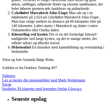
ørken, saltflager, udtørrede floder og enorme sandbanker, der
leder løberne gennem øde landsbyer og palmelunde.
Cykelløbet Marrakech Atlas Etape
Man når op i en
højdemeter på 2.624 på cykelløbet Marrakech Atlas Etape.
Man kan vælge mellem en distance på 60 kilometer eller på
140 kilometer. Løbet starter i Marrakech og slutter i enten
Oukaïmeden eller Ourika dalen.
Kitesurfing ved kysten
Der er en del forskelige kitesurf-
muligheder ned langs kysten, og der er mange steder, der
udlejer udstyr og tilbyder kurser.
Ørkensafari
En klassiker med kamelridning og overnatning i
beduintelte.
Tekst og foto Amanda Bøge Bohn
Artiklen er fra Outdoor Training #07
Tidligere
Lær at mestre din mountainbike med Mads Weidemann
Næste
Spotlight: På klatretur med legenden Stefan Glowacz
Seneste opslag