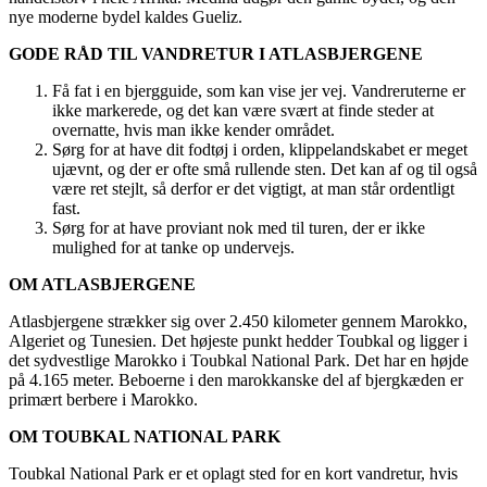
nye moderne bydel kaldes Gueliz.
GODE RÅD TIL VANDRETUR I ATLASBJERGENE
Få fat i en bjergguide, som kan vise jer vej. Vandreruterne er
ikke markerede, og det kan være svært at finde steder at
overnatte, hvis man ikke kender området.
Sørg for at have dit fodtøj i orden, klippelandskabet er meget
ujævnt, og der er ofte små rullende sten. Det kan af og til også
være ret stejlt, så derfor er det vigtigt, at man står ordentligt
fast.
Sørg for at have proviant nok med til turen, der er ikke
mulighed for at tanke op undervejs.
OM ATLASBJERGENE
Atlasbjergene strækker sig over 2.450 kilometer gennem Marokko,
Algeriet og Tunesien. Det højeste punkt hedder Toubkal og ligger i
det sydvestlige Marokko i Toubkal National Park. Det har en højde
på 4.165 meter. Beboerne i den marokkanske del af bjergkæden er
primært berbere i Marokko.
OM TOUBKAL NATIONAL PARK
Toubkal National Park er et oplagt sted for en kort vandretur, hvis