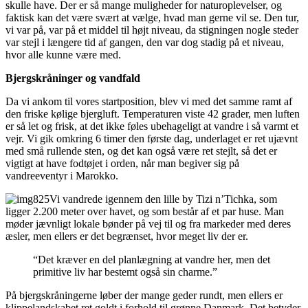
skulle have. Der er så mange muligheder for naturoplevelser, og
faktisk kan det være svært at vælge, hvad man gerne vil se. Den tur,
vi var på, var på et middel til højt niveau, da stigningen nogle steder
var stejl i længere tid af gangen, den var dog stadig på et niveau,
hvor alle kunne være med.
Bjergskråninger og vandfald
Da vi ankom til vores startposition, blev vi med det samme ramt af
den friske kølige bjergluft. Temperaturen viste 42 grader, men luften
er så let og frisk, at det ikke føles ubehageligt at vandre i så varmt et
vejr. Vi gik omkring 6 timer den første dag, underlaget er ret ujævnt
med små rullende sten, og det kan også være ret stejlt, så det er
vigtigt at have fodtøjet i orden, når man begiver sig på
vandreeventyr i Marokko.
Vi vandrede igennem den lille by Tizi n’Tichka, som
ligger 2.200 meter over havet, og som består af et par huse. Man
møder jævnligt lokale bønder på vej til og fra markeder med deres
æsler, men ellers er det begrænset, hvor meget liv der er.
“Det kræver en del planlægning at vandre her, men det
primitive liv har bestemt også sin charme.”
På bjergskråningerne løber der mange geder rundt, men ellers er
klippelandskabet ret goldt i forhold til grønne Danmark. Det betyder