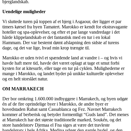
bjerglandskab.
Uendelige muligheder
Vi sluttede turen på toppen af et bjerg i Asgaour, der ligger et par
timers kørsel fra byen Tamatert. Marokko er kendt for ekstravagante
hoteller og spa-oplevelser, og efter et par lange vandredage i det
hårde klippelandskab er det fantastisk med en tur i en lokal
Hammam. Der var bestemt dømt afslapning den sidste af turens
dage, og det var lige, hvad min krop trængte til.
Marokko er uden tvivl et spændende land at vandre i – og hvis vi
havde haft mere tid, havde det været oplagt at tage et smut forbi
kysten for at kitesurfe, eller tage en tur på cyklen. Mulighederne er
mange i Marokko, og landet byder på unikke kulturelle oplevelser
og en helt storslået natur.
OM MARRAKECH
Der bor omkring 1.600.000 indbyggere i Marrakech, og byen udgør
én af de fire oprindelige byer i Marokko, de andre byer er
hovedstaden Rabat samt Cassablanca og Fez. Navnet Marrakech
kommer af berberisk og betyder formentligt “Guds land”. Det menes
at Marrakech har det største traditionelle marked, Soukén, og det
store handelstorv Djemaa el Fna siges at være det travleste
handelstorv i hele Afrika. Medina udgør den gamle bydel, og den