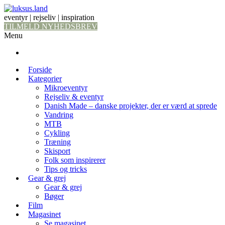
eventyr | rejseliv | inspiration
TILMELD NYHEDSBREV
Menu
Forside
Kategorier
Mikroeventyr
Rejseliv & eventyr
Danish Made – danske projekter, der er værd at sprede
Vandring
MTB
Cykling
Træning
Skisport
Folk som inspirerer
Tips og tricks
Gear & grej
Gear & grej
Bøger
Film
Magasinet
Se magasinet