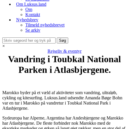
Om Luksus.land
Om
Kontakt
Nyhedsbrev
Tilmeld nyhedsbrevet
Se arkiv
×
Rejseliv & eventyr
Vandring i Toubkal National
Parken i Atlasbjergene.
Marokko byder på et væld af aktiviteter som vandring, ultraløb,
cykling og kitesurfing. Luksus.land udsendte Amanda Bøge Bohn
var en tur i Marokko på vandretur i Toubkal National Park i
Atlasbjergene.
Sydeuropa har Alperne, Argentina har Andesbjergene og Marokko
har Atlasbjergene. De fleste forbinder nok Marokko med de
eksotiske markeder og ørken så langt øjet rækker, men en stor del af