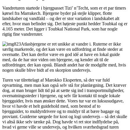
Vandreturen startede i bjergpasset Tizi’ n’Techt, som er et par timers
kørsel fra Marrakech. Bjergene byder på stejle klipper, flotte
landskaber og vandfald – og der er stor variation i landskabet alt
efter, hvor man befinder sig. Det højeste punkt hedder Toubkal og er
4.165 meter. Det ligger i Toubkal National Park, som har nogle
rigtig fine vandreruter.
Atlasbjergene er ret unikke at vandre i. Ruterne er ikke
særlig markerede, og det kan være en udfordring at finde steder at
overnatte. Det kan derfor være en god idé at have en lokal guide
med, da de har stor viden om bjergene, og kender alt til de
udfordringer, der kan opstå. Blandt andet har de modgifte med, hvis
nogen skulle blive bidt af en skorpion undervejs.
Turen var tilrettelagt af Marokko Eksperten, så der var fuld
opvartning, men man kan også selv stå for planlægning. Det kræver
dog, at man bruger lidt tid på at sætte sig ind i transportmuligheder,
overnatningssteder i bjergene, og selv får kontakt til nogle lokale
bjergguider, hvis man ønsker dette. Vores tur var en luksusudgave,
hvor vi havde et helt guidehold med, som bestod af to
bjergguider, to muldyrdrivere og to muldyr til at bære bagage og
proviant. Guiderne sørgede for kost og logi undervejs – så det skulle
vi altså ikke selv tænke på. Dog havde vi ret stor indflydelse på,
hvad vi gerne ville se undervejs, og hvilken sværhedsgrad turen