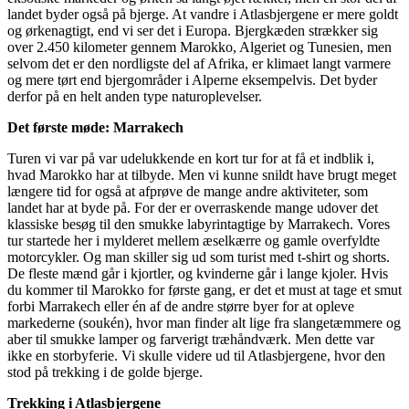
landet byder også på bjerge. At vandre i Atlasbjergene er mere goldt
og ørkenagtigt, end vi ser det i Europa. Bjergkæden strækker sig
over 2.450 kilometer gennem Marokko, Algeriet og Tunesien, men
selvom det er den nordligste del af Afrika, er klimaet langt varmere
og mere tørt end bjergområder i Alperne eksempelvis. Det byder
derfor på en helt anden type naturoplevelser.
Det første møde: Marrakech
Turen vi var på var udelukkende en kort tur for at få et indblik i,
hvad Marokko har at tilbyde. Men vi kunne snildt have brugt meget
længere tid for også at afprøve de mange andre aktiviteter, som
landet har at byde på. For der er overraskende mange udover det
klassiske besøg til den smukke labyrintagtige by Marrakech. Vores
tur startede her i mylderet mellem æselkærre og gamle overfyldte
motorcykler. Og man skiller sig ud som turist med t-shirt og shorts.
De fleste mænd går i kjortler, og kvinderne går i lange kjoler. Hvis
du kommer til Marokko for første gang, er det et must at tage et smut
forbi Marrakech eller én af de andre større byer for at opleve
markederne (soukén), hvor man finder alt lige fra slangetæmmere og
aber til smukke lamper og farverigt træhåndværk. Men dette var
ikke en storbyferie. Vi skulle videre ud til Atlasbjergene, hvor den
stod på trekking i de golde bjerge.
Trekking i Atlasbjergene