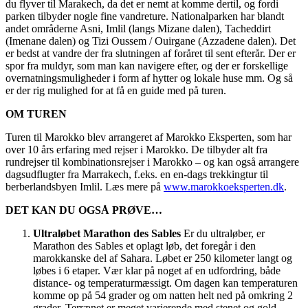
du flyver til Marakech, da det er nemt at komme dertil, og fordi
parken tilbyder nogle fine vandreture. Nationalparken har blandt
andet områderne Asni, Imlil (langs Mizane dalen), Tacheddirt
(Imenane dalen) og Tizi Oussem / Ouirgane (Azzadene dalen). Det
er bedst at vandre der fra slutningen af foråret til sent efterår. Der er
spor fra muldyr, som man kan navigere efter, og der er forskellige
overnatningsmuligheder i form af hytter og lokale huse mm. Og så
er der rig mulighed for at få en guide med på turen.
OM TUREN
Turen til Marokko blev arrangeret af Marokko Eksperten, som har
over 10 års erfaring med rejser i Marokko. De tilbyder alt fra
rundrejser til kombinationsrejser i Marokko – og kan også arrangere
dagsudflugter fra Marrakech, f.eks. en en-dags trekkingtur til
berberlandsbyen Imlil. Læs mere på
www.marokkoeksperten.dk
.
DET KAN DU OGSÅ PRØVE…
Ultraløbet Marathon des Sables
Er du ultraløber, er
Marathon des Sables et oplagt løb, det foregår i den
marokkanske del af Sahara. Løbet er 250 kilometer langt og
løbes i 6 etaper. Vær klar på noget af en udfordring, både
distance- og temperaturmæssigt. Om dagen kan temperaturen
komme op på 54 grader og om natten helt ned på omkring 2
grader. Terrænet er meget varierende med stenet og gold