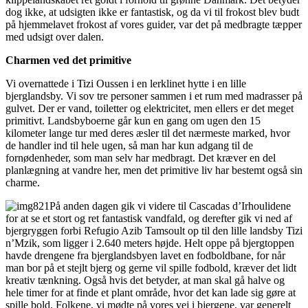
dog ikke, at udsigten ikke er fantastisk, og da vi til frokost blev budt
på hjemmelavet frokost af vores guider, var det på medbragte tæpper
med udsigt over dalen.
Charmen ved det primitive
Vi overnattede i Tizi Oussen i en lerklinet hytte i en lille
bjerglandsby. Vi sov tre personer sammen i et rum med madrasser på
gulvet. Der er vand, toiletter og elektricitet, men ellers er det meget
primitivt. Landsbyboerne går kun en gang om ugen den 15
kilometer lange tur med deres æsler til det nærmeste marked, hvor
de handler ind til hele ugen, så man har kun adgang til de
fornødenheder, som man selv har medbragt. Det kræver en del
planlægning at vandre her, men det primitive liv har bestemt også sin
charme.
På anden dagen gik vi videre til Cascadas d’Irhoulidene
for at se et stort og ret fantastisk vandfald, og derefter gik vi ned af
bjergryggen forbi Refugio Azib Tamsoult op til den lille landsby Tizi
n’Mzik, som ligger i 2.640 meters højde. Helt oppe på bjergtoppen
havde drengene fra bjerglandsbyen lavet en fodboldbane, for når
man bor på et stejlt bjerg og gerne vil spille fodbold, kræver det lidt
kreativ tænkning. Også hvis det betyder, at man skal gå halve og
hele timer for at finde et plant område, hvor det kan lade sig gøre at
spille bold. Folkene, vi mødte på vores vej i bjergene, var generelt