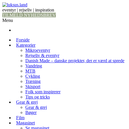
eventyr | rejseliv | inspiration
TILMELD NYHEDSBREV
Menu
Forside
Kategorier
Mikroeventyr
Rejseliv & eventyr
Danish Made – danske projekter, der er værd at sprede
Vandring
MTB
Cykling
Træning
Skisport
Folk som inspirerer
Tips og tricks
Gear & grej
Gear & grej
Bøger
Film
Magasinet
Se magasinet