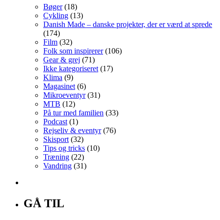
Bøger
(18)
Cykling
(13)
Danish Made – danske projekter, der er værd at sprede
(174)
Film
(32)
Folk som inspirerer
(106)
Gear & grej
(71)
Ikke kategoriseret
(17)
Klima
(9)
Magasinet
(6)
Mikroeventyr
(31)
MTB
(12)
På tur med familien
(33)
Podcast
(1)
Rejseliv & eventyr
(76)
Skisport
(32)
Tips og tricks
(10)
Træning
(22)
Vandring
(31)
GÅ TIL