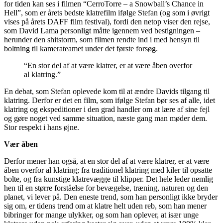
for tiden kan ses i filmen “CerroTorre – a Snowball’s Chance in
Hell”, som er årets bedste klatrefilm ifølge Stefan (og som i øvrigt
vises på årets DAFF film festival), fordi den netop viser den rejse,
som David Lama personligt måtte igennem ved bestigningen –
herunder den shitstorm, som filmen rendte ind i med hensyn til
boltning til kamerateamet under det første forsøg.
“En stor del af at være klatrer, er at være åben overfor
al klatring.”
En debat, som Stefan oplevede kom til at ændre Davids tilgang til
klatring. Derfor er det en film, som ifølge Stefan bør ses af alle, idet
klatring og ekspeditioner i den grad handler om at lære af sine fejl
og gøre noget ved samme situation, næste gang man møder dem.
Stor respekt i hans øjne.
Vær åben
Derfor mener han også, at en stor del af at være klatrer, er at være
åben overfor al klatring; fra traditionel klatring med kiler til opsatte
bolte, og fra kunstige klatrevægge til klipper. Det hele leder nemlig
hen til en større forståelse for bevægelse, træning, naturen og den
planet, vi lever på. Den eneste trend, som han personligt ikke bryder
sig om, er tidens trend om at klatre helt uden reb, som han mener
bibringer for mange ulykker, og som han oplever, at især unge