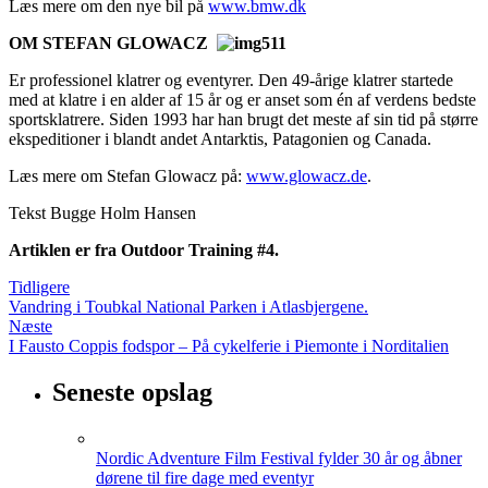
Læs mere om den nye bil på
www.bmw.dk
OM
STEFAN GLOWACZ
Er professionel klatrer og eventyrer. Den 49-årige klatrer startede
med at klatre i en alder af 15 år og er anset som én af verdens bedste
sportsklatrere. Siden 1993 har han brugt det meste af sin tid på større
ekspeditioner i blandt andet Antarktis, Patagonien og Canada.
Læs mere om Stefan Glowacz på:
www.glowacz.de
.
Tekst Bugge Holm Hansen
Artiklen er fra Outdoor Training #
4
.
Tidligere
Vandring i Toubkal National Parken i Atlasbjergene.
Næste
I Fausto Coppis fodspor – På cykelferie i Piemonte i Norditalien
Seneste opslag
Nordic Adventure Film Festival fylder 30 år og åbner
dørene til fire dage med eventyr