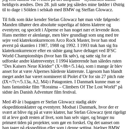
heldigvis ændres. Den 28. juli satte jeg således mine fødder i Østrig
til to dage i Sölden i selskab med BMW og Steffan Glowacz.
Til folk som ikke kender Stefan Glowacz bør man vide følgende:
Manden tilhører den absolutte superliga af tidens klatrere og
eventyrer, og specielt i Alperne er han noget nær et levende ikon.
Hans meritter er alenlange, men blev grundlagt som ung med tre
sejre ved klatrekonkurrencen Arco Rock Master, hvor han stod
øverst på skamlen i 1987, 1988 og 1992. I 1993 trak han sig fra
klatrekonkurrencer efter en sidste gang have deltaget ved IFSC
World Championships (hvor han fik sølv), og satte sig for at
udforske andre klatreeventyr. I 1994 klatrerende han således ruten
“Des Kaisers Neue Kleider” (X+/8b+/5.14a), som i mange år blev
anset for at være Alpernes hårdeste klatrerute. Ligesom han blandt
meget andet har været nomineret til Piolet d’Or for sin 27 pitch rute
(IX+/7c+/5.13a, A2, M4) i Patagonien. I Danmark kunne man se
hans fantastiske film “Roraima – Climbers Of The Lost World” på
sidste års Danish Adventure film festival.
Med 49 år i bagagen er Stefan Glowacz stadig aktiv
ekspeditionsklatrer og eventyrer. Modsat i Danmark, hvor der er
svært at blive rig på at være klatrer, har Stefan Glowacz tjent rigeligt
til at leve godt resten af livet, som han selv siger, og bruger nu
primært tiden på projekter, som gør en forskel. Og det uanset om
han tager på ekspedition eller som i denne setting, hjælper BMW