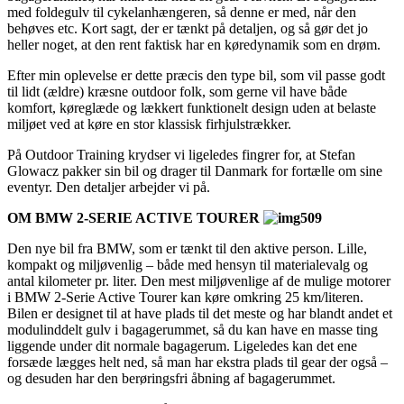
med foldegulv til cykelanhængeren, så denne er med, når den
behøves etc. Kort sagt, der er tænkt på detaljen, og så gør det jo
heller noget, at den rent faktisk har en køredynamik som en drøm.
Efter min oplevelse er dette præcis den type bil, som vil passe godt
til lidt (ældre) kræsne outdoor folk, som gerne vil have både
komfort, køreglæde og lækkert funktionelt design uden at belaste
miljøet ved at køre en stor klassisk firhjulstrækker.
På Outdoor Training krydser vi ligeledes fingrer for, at Stefan
Glowacz pakker sin bil og drager til Danmark for fortælle om sine
eventyr. Den detaljer arbejder vi på.
OM
BMW 2-SERIE ACTIVE TOURER
Den nye bil fra BMW, som er tænkt til den aktive person. Lille,
kompakt og miljøvenlig – både med hensyn til materialevalg og
antal kilometer pr. liter. Den mest miljøvenlige af de mulige motorer
i BMW 2-Serie Active Tourer kan køre omkring 25 km/literen.
Bilen er designet til at have plads til det meste og har blandt andet et
modulinddelt gulv i bagagerummet, så du kan have en masse ting
liggende under dit normale bagagerum. Ligeledes kan det ene
forsæde lægges helt ned, så man har ekstra plads til gear der også –
og desuden har den berøringsfri åbning af bagagerummet.