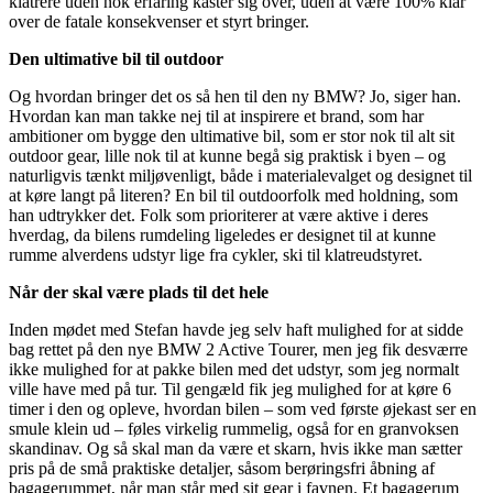
klatrere uden nok erfaring kaster sig over, uden at være 100% klar
over de fatale konsekvenser et styrt bringer.
Den ultimative bil til outdoor
Og hvordan bringer det os så hen til den ny BMW? Jo, siger han.
Hvordan kan man takke nej til at inspirere et brand, som har
ambitioner om bygge den ultimative bil, som er stor nok til alt sit
outdoor gear, lille nok til at kunne begå sig praktisk i byen – og
naturligvis tænkt miljøvenligt, både i materialevalget og designet til
at køre langt på literen? En bil til outdoorfolk med holdning, som
han udtrykker det. Folk som prioriterer at være aktive i deres
hverdag, da bilens rumdeling ligeledes er designet til at kunne
rumme alverdens udstyr lige fra cykler, ski til klatreudstyret.
Når der skal være plads til det hele
Inden mødet med Stefan havde jeg selv haft mulighed for at sidde
bag rettet på den nye BMW 2 Active Tourer, men jeg fik desværre
ikke mulighed for at pakke bilen med det udstyr, som jeg normalt
ville have med på tur. Til gengæld fik jeg mulighed for at køre 6
timer i den og opleve, hvordan bilen – som ved første øjekast ser en
smule klein ud – føles virkelig rummelig, også for en granvoksen
skandinav. Og så skal man da være et skarn, hvis ikke man sætter
pris på de små praktiske detaljer, såsom berøringsfri åbning af
bagagerummet, når man står med sit gear i favnen. Et bagagerum