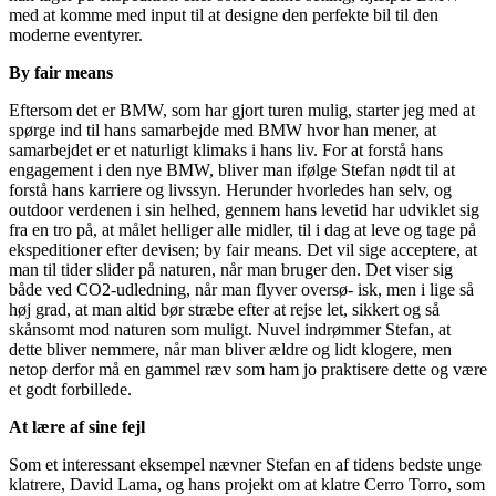
med at komme med input til at designe den perfekte bil til den
moderne eventyrer.
By fair means
Eftersom det er BMW, som har gjort turen mulig, starter jeg med at
spørge ind til hans samarbejde med BMW hvor han mener, at
samarbejdet er et naturligt klimaks i hans liv. For at forstå hans
engagement i den nye BMW, bliver man ifølge Stefan nødt til at
forstå hans karriere og livssyn. Herunder hvorledes han selv, og
outdoor verdenen i sin helhed, gennem hans levetid har udviklet sig
fra en tro på, at målet helliger alle midler, til i dag at leve og tage på
ekspeditioner efter devisen; by fair means. Det vil sige acceptere, at
man til tider slider på naturen, når man bruger den. Det viser sig
både ved CO2-udledning, når man flyver oversø- isk, men i lige så
høj grad, at man altid bør stræbe efter at rejse let, sikkert og så
skånsomt mod naturen som muligt. Nuvel indrømmer Stefan, at
dette bliver nemmere, når man bliver ældre og lidt klogere, men
netop derfor må en gammel ræv som ham jo praktisere dette og være
et godt forbillede.
At lære af sine fejl
Som et interessant eksempel nævner Stefan en af tidens bedste unge
klatrere, David Lama, og hans projekt om at klatre Cerro Torro, som