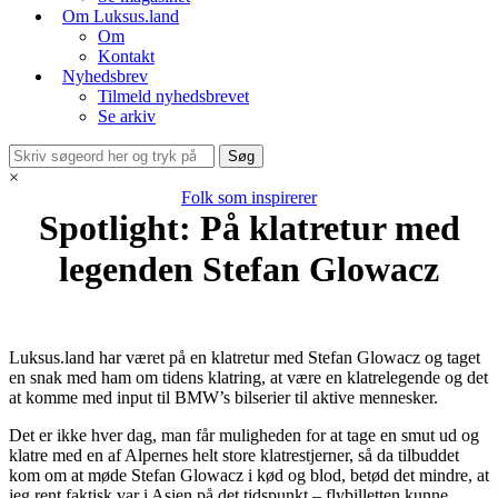
Om Luksus.land
Om
Kontakt
Nyhedsbrev
Tilmeld nyhedsbrevet
Se arkiv
×
Folk som inspirerer
Spotlight: På klatretur med
legenden Stefan Glowacz
Luksus.land har været på en klatretur med Stefan Glowacz og taget
en snak med ham om tidens klatring, at være en klatrelegende og det
at komme med input til BMW’s bilserier til aktive mennesker.
Det er ikke hver dag, man får muligheden for at tage en smut ud og
klatre med en af Alpernes helt store klatrestjerner, så da tilbuddet
kom om at møde Stefan Glowacz i kød og blod, betød det mindre, at
jeg rent faktisk var i Asien på det tidspunkt – flybilletten kunne