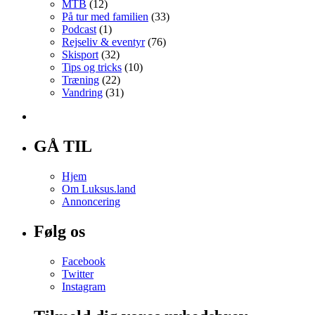
MTB
(12)
På tur med familien
(33)
Podcast
(1)
Rejseliv & eventyr
(76)
Skisport
(32)
Tips og tricks
(10)
Træning
(22)
Vandring
(31)
GÅ TIL
Hjem
Om Luksus.land
Annoncering
Følg os
Facebook
Twitter
Instagram