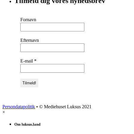
Tilmeld dig vores nyhedsbrev
Fornavn
Efternavn
E-mail
*
Persondatapolitik
• © Mediehuset Luksus 2021
×
Om luksus.land