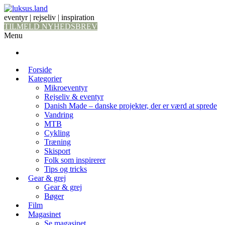
eventyr | rejseliv | inspiration
TILMELD NYHEDSBREV
Menu
Forside
Kategorier
Mikroeventyr
Rejseliv & eventyr
Danish Made – danske projekter, der er værd at sprede
Vandring
MTB
Cykling
Træning
Skisport
Folk som inspirerer
Tips og tricks
Gear & grej
Gear & grej
Bøger
Film
Magasinet
Se magasinet