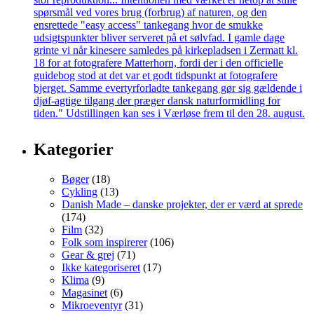
Kategorier
Bøger
(18)
Cykling
(13)
Danish Made – danske projekter, der er værd at sprede
(174)
Film
(32)
Folk som inspirerer
(106)
Gear & grej
(71)
Ikke kategoriseret
(17)
Klima
(9)
Magasinet
(6)
Mikroeventyr
(31)