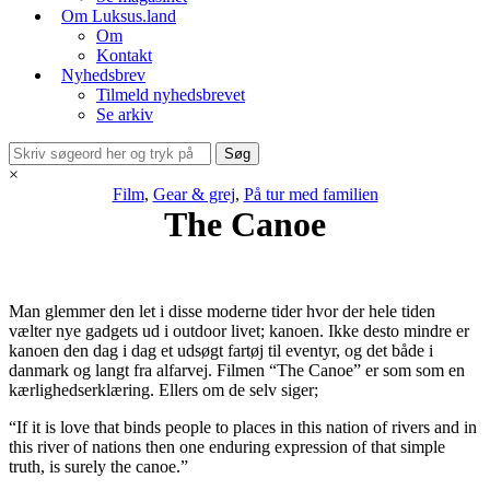
Om Luksus.land
Om
Kontakt
Nyhedsbrev
Tilmeld nyhedsbrevet
Se arkiv
×
Film
,
Gear & grej
,
På tur med familien
The Canoe
Man glemmer den let i disse moderne tider hvor der hele tiden
vælter nye gadgets ud i outdoor livet; kanoen. Ikke desto mindre er
kanoen den dag i dag et udsøgt fartøj til eventyr, og det både i
danmark og langt fra alfarvej. Filmen “The Canoe” er som som en
kærlighedserklæring. Ellers om de selv siger;
“If it is love that binds people to places in this nation of rivers and in
this river of nations then one enduring expression of that simple
truth, is surely the canoe.”