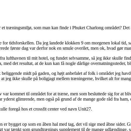
 et træningsmiljø, som man kan finde i Phuket Charlong området? Det dr
de for tidsforskellen. Da jeg landede klokken 9 om morgenen lokal tid, 
erede første dag var derfor nok en smule overilet, men ok, hvad gør man
ra lufthavnen til mit hotel, og fundet selvsamme, så jeg ikke skulle fi
d det resultat, at de kun kan få nogle dårlige overnatningssteder, blev 
 beliggende midt på gaden, og højt anbefalet af folk i området jeg havde
at jeg ikke skulle på boligjagt mellem træningerne, hvilket alt for mang
var kommet til området for at træne, men som besluttede sig for at blive 
ar yderst glimrende, men også på grund af de mange gode råd fra ham, o
ulle foregå hos et crossfit center ved navn Unit27.
 er bygget op som en åben hal med tag, det vil sige med åbne sider. Grund
deligt var tænkt som grundtrænings supplement til de mange udlændinge