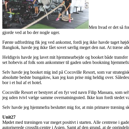
Men hvad er det så for
gjorde ved at bo der nogle uger.
Første udfordring fik jeg ved ankomst, fordi jeg ikke havde taget høj
Bangkok, havde jeg ikke fået sovet særlig meget den nat. At træne all
Heldigvis havde jeg lavet mit hjemmearbejde og booket både transfer f
set hobevis af folk som ankommer til gaden uden bookning hjemmefra, me
Selv havde jeg booket mig ind på Cocoville Resort, som var strategisk
absolutte bedste bungalow, kan jeg kun prise mig heldig over. Således 
bor i et hul af et hotel.
Cocoville Resort er bestyret af en fyr ved navn Filip Massara, som selv 
jeg uden tvivl vælge samme overnatningssted. Ikke kun fordi stedet v
Selv havde jeg hjemmefra besluttet mig for, at min primære træning sk
Unit27
Mødet med træningen var meget positivt i starten. Alle centrene i gaden
autoriserede crossfit-centre i Asien. Samt af den grund, at de oprin