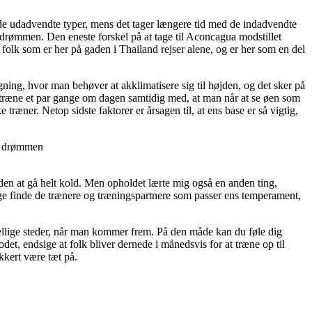
d de udadvendte typer, mens det tager længere tid med de indadvendte
 drømmen. Den eneste forskel på at tage til Aconcagua modstillet
folk som er her på gaden i Thailand rejser alene, og er her som en del
igning, hvor man behøver at akklimatisere sig til højden, og det sker på
n træne et par gange om dagen samtidig med, at man når at se øen som
ræner. Netop sidste faktorer er årsagen til, at ens base er så vigtig,
nå drømmen
uden at gå helt kold. Men opholdet lærte mig også en anden ting,
sige finde de trænere og træningspartnere som passer ens temperament,
rskellige steder, når man kommer frem. På den måde kan du føle dig
lodet, endsige at folk bliver dernede i månedsvis for at træne op til
ikkert være tæt på.