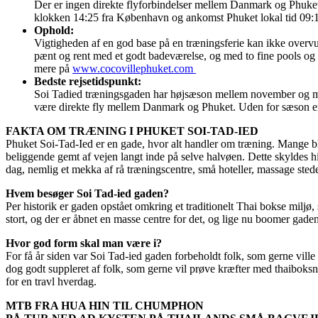
Der er ingen direkte flyforbindelser mellem Danmark og Phuke
klokken 14:25 fra København og ankomst Phuket lokal tid 09:10
Ophold:
Vigtigheden af en god base på en træningsferie kan ikke overvu
pænt og rent med et godt badeværelse, og med to fine pools og e
mere på
www.cocovillephuket.com
Bedste rejsetidspunkt:
Soi Tadied træningsgaden har højsæson mellem november og maj. 
være direkte fly mellem Danmark og Phuket. Uden for sæson er
FAKTA OM TRÆNING I PHUKET SOI-TAD-IED
Phuket Soi-Tad-Ied er en gade, hvor alt handler om træning. Mange blive
beliggende gemt af vejen langt inde på selve halvøen. Dette skyldes hi
dag, nemlig et mekka af rå træningscentre, små hoteller, massage sted
Hvem besøger Soi Tad-ied gaden?
Per historik er gaden opstået omkring et traditionelt Thai bokse milj
stort, og der er åbnet en masse centre for det, og lige nu boomer gaden 
Hvor god form skal man være i?
For få år siden var Soi Tad-ied gaden forbeholdt folk, som gerne ville
dog godt suppleret af folk, som gerne vil prøve kræfter med thaiboksn
for en travl hverdag.
MTB FRA HUA HIN TIL CHUMPHON