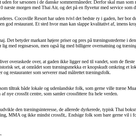
t uden for sæsonen i de danske sommermåneder. Derfor skal man som re
 næste morgen med Thai Air, og det på en flyvetur med service som da
rderes. Cocoville Resort har uden tvivl det bedste ry i gaden, her bor 
n god restaurant. Et sted hvor man kan slappe kvalitativt af, imens kro
Det betyder markant højere priser og pres på træningsstederne i denne 
 lig med regnsæson, men også lig med billigere overnatning og trænin
r overaskede over, at gaden ikke ligger ned til vandet, som de fleste an
storisk set, at området som træningsmekka er knopskudt omkring et lokal
er og restauranter som serverer mad målrettet træningsfolk.
ø, som tiltrak både lokale og udenlandske folk, som gerne ville træne 
af nye crossfit centre, som samler crossfittere fra hele verden.
 udvikle den træningsinteresse, de allerede dyrkerede, typisk Thai boksn
ing, MMA og ikke mindst crossfit,. Endsige folk som bare gerne vil i f