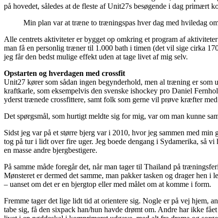
på hovedet, således at de fleste af Unit27s besøgende i dag primært ko
Min plan var at træne to træningspas hver dag med hviledag o
Alle centrets aktiviteter er bygget op omkring et program af aktivitet
man få en personlig træner til 1.000 bath i timen (det vil sige cirka 1
jeg får den bedst mulige effekt uden at tage livet af mig selv.
Opstarten og hverdagen med crossfit
Unit27 kører som sådan ingen begynderhold, men al træning er som udg
kraftkarle, som eksempelvis den svenske ishockey pro Daniel Fernholm 
yderst trænede crossfittere, samt folk som gerne vil prøve kræfter med 
Det spørgsmål, som hurtigt meldte sig for mig, var om man kunne samm
Sidst jeg var på et større bjerg var i 2010, hvor jeg sammen med min
tog på tur i lidt over fire uger. Jeg boede dengang i Sydamerika, så v
en masse andre bjergbestigere.
På samme måde foregår det, når man tager til Thailand på træningsferi
Mønsteret er dermed det samme, man pakker tasken og drager hen i lejr
– uanset om det er en bjergtop eller med målet om at komme i form.
Fremme tager det lige lidt tid at orientere sig. Nogle er på vej hjem,
tabe sig, få den sixpack han/hun havde drømt om. Andre har ikke fået 