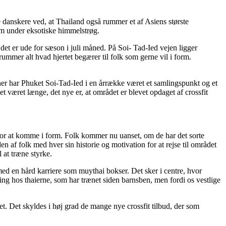
 danskere ved, at Thailand også rummer et af Asiens største
orm under eksotiske himmelstrøg.
et er ude for sæson i juli måned. På Soi- Tad-Ied vejen ligger
 rummer alt hvad hjertet begærer til folk som gerne vil i form.
ner har Phuket Soi-Tad-Ied i en årrække været et samlingspunkt og et
 været længe, det nye er, at området er blevet opdaget af crossfit
il for at komme i form. Folk kommer nu uanset, om de har det sorte
n af folk med hver sin historie og motivation for at rejse til området
at træne styrke.
med en hård karriere som muythai bokser. Det sker i centre, hvor
ning hos thaierne, som har trænet siden barnsben, men fordi os vestlige
et. Det skyldes i høj grad de mange nye crossfit tilbud, der som