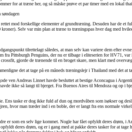
mmer for at træne her, og så måske prøve et par timer med en lokal thai
m søndagen
er rettet mod forskellige elementer af grundtræning. Desuden har de et fu
70 kroner). Selv var min plan at træne to træningspas hver dag med hvile
angspunkt tilrettelagt således, at man selv kan variere dem efter evn
fra Pittsburgh Penguins, der nu er tilbage i eliteserien for HV71, var 
crossfit, gjorde de trænende til en broget skare, men klart med overvægt
enligne det at tage på en måneds træningslejr i Thailand med det at t
 gode ven Andreas Linnet havde besluttet at bestige Aconcagua i Argent
i havde ikke så langt til bjerget. Fra Buenos Aires til Mendoza og op i 
e. Ens taske er dog ikke fuld af dun og mordvåben som isøkser og desli
en, hvor man træder ind i en boble, der er langt fra ens normale virkeli
 andre er som en selv lige kommet. Nogle har fået opfyldt deres drøm, i
opfyldt deres drøm, og er i gang med at pakke deres tasker for at tage 