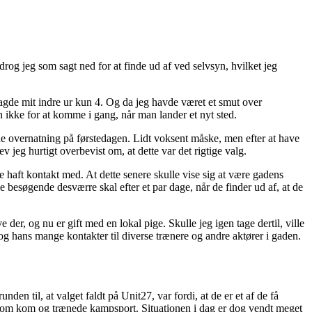
og jeg som sagt ned for at finde ud af ved selvsyn, hvilket jeg
sagde mit indre ur kun 4. Og da jeg havde været et smut over
 ikke for at komme i gang, når man lander et nyt sted.
nde overnatning på førstedagen. Lidt voksent måske, men efter at have
jeg hurtigt overbevist om, at dette var det rigtige valg.
 haft kontakt med. At dette senere skulle vise sig at være gadens
e besøgende desværre skal efter et par dage, når de finder ud af, at de
der, og nu er gift med en lokal pige. Skulle jeg igen tage dertil, ville
g hans mange kontakter til diverse trænere og andre aktører i gaden.
en til, at valget faldt på Unit27, var fordi, at de er et af de få
, som kom og trænede kampsport. Situationen i dag er dog vendt meget