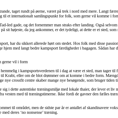
rande, taget rundt på øerne, været på trek i nord med mere. Langt færre
 til et internationalt samlingspunkt for folk, som gerne vil komme i f
Tad-Ied gade, og det fornemmer man straks efter landing. Også selvom d
på sit højeste, da jeg ankommer, er det tydeligt, at dette er et sted, som
ort, har du sikkert allerede hørt om stedet. Hos folk med disse passio
tage hjem med langt bedre kampsport færdigheder i bagagen. Sådan har det
m gerne vil i form
ket hemmelig i kampsportsverdenen til i dag at være et sted, man tager t
ren til Krabi, eller om de blot drømmer om at komme i bedre form. Mængde
 nye crossfit centre skaber mange nye besøgende, som bruger tiden til 
ig i dette autentiske træningsmiljø med lokale thaier, der lever et liv 
 fra vesten med til træningstimerne. Ikke fordi de gavner den fælles træ
ommet til området, men de sidste par år er antallet af skandinavere voks
re med deres ‘no nonsense’ træning.