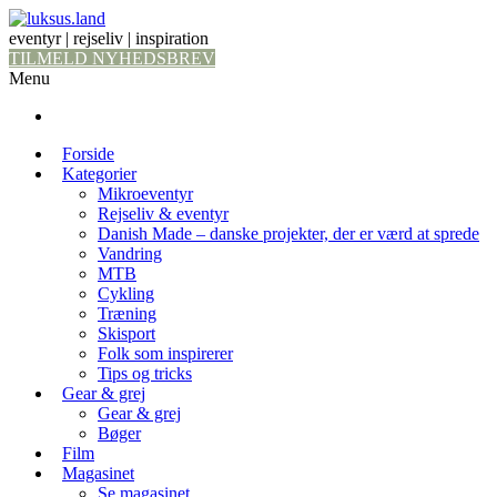
eventyr | rejseliv | inspiration
TILMELD NYHEDSBREV
Menu
Forside
Kategorier
Mikroeventyr
Rejseliv & eventyr
Danish Made – danske projekter, der er værd at sprede
Vandring
MTB
Cykling
Træning
Skisport
Folk som inspirerer
Tips og tricks
Gear & grej
Gear & grej
Bøger
Film
Magasinet
Se magasinet