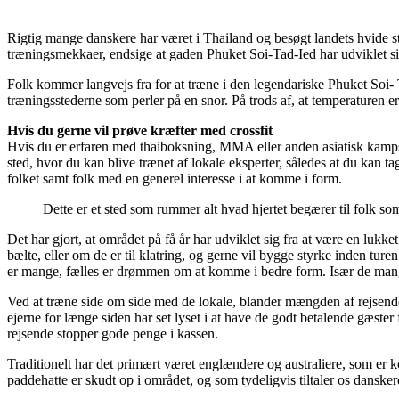
Rigtig mange danskere har været i Thailand og besøgt landets hvide st
træningsmekkaer, endsige at gaden Phuket Soi-Tad-Ied har udviklet sig
Folk kommer langvejs fra for at træne i den legendariske Phuket Soi- 
træningsstederne som perler på en snor. På trods af, at temperaturen er 
Hvis du gerne vil prøve kræfter med crossfit
Hvis du er erfaren med thaiboksning, MMA eller anden asiatisk kampsp
sted, hvor du kan blive trænet af lokale eksperter, således at du kan 
folket samt folk med en generel interesse i at komme i form.
Dette er et sted som rummer alt hvad hjertet begærer til folk so
Det har gjort, at området på få år har udviklet sig fra at være en luk
bælte, eller om de er til klatring, og gerne vil bygge styrke inden tu
er mange, fælles er drømmen om at komme i bedre form. Især de mange
Ved at træne side om side med de lokale, blander mængden af rejsende s
ejerne for længe siden har set lyset i at have de godt betalende gæster
rejsende stopper gode penge i kassen.
Traditionelt har det primært været englændere og australiere, som er k
paddehatte er skudt op i området, og som tydeligvis tiltaler os danske