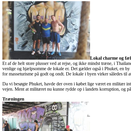
Lokal charme og fæl
Et af de helt store plusser ved at rejse, og ikke mindst træne, i Thail
venlige og hjælpsomme de lokale er. Det gælder også i Phuket, en by so
for masseturisme på godt og ondt. De lokale i byen virker således til a
Da vi besøgte Phuket, havde der oven i købet lige været en militær inter
vejen. Ment at militæret nu kunne rydde op i landets korruption, og p
Træningen