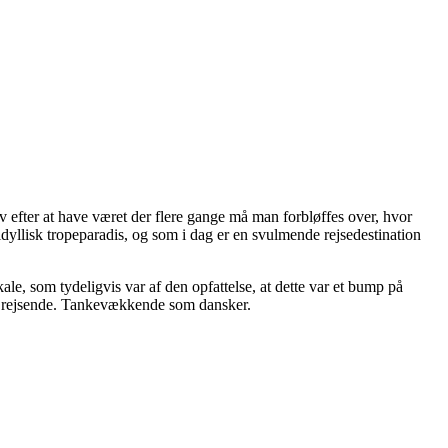
elv efter at have været der flere gange må man forbløffes over, hvor
idyllisk tropeparadis, og som i dag er en svulmende rejsedestination
kale, som tydeligvis var af den opfattelse, at dette var et bump på
 de rejsende. Tankevækkende som dansker.