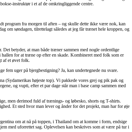
bokse-instruktør i et af de omkringliggende centre.
ldt program fra morgen til aften – og skulle dette ikke være nok, kan
dag om søndagen, tilrettelagt således at jeg får trænet hele kroppen, og
er. Det betyder, at man både træner sammen med nogle ordentlige
i hallen for at træne op efter en skade. Kombineret med folk som er
 af et øvet folk.
age fem uger på bjergbestigning? Ja, kan undertegnede nu svare.
ina (Sydamerikas højeste top). Vi pakkede vores grej og pik pak og
bjergene, og vupti, efter et par dage står man i base camp sammen med
ge, men derimod fuld af trænings- og løbesko, shorts og T-shirts.
ghed. Et sted hvor man lever og ånder for det projekt, man har for øje
 Argentina om at nå på toppen, i Thailand om at komme i form, endsige
hjem med uforrettet sag. Oplevelsen kan beskrives som at være på tur i