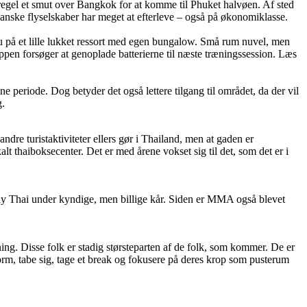
gel et smut over Bangkok for at komme til Phuket halvøen. Af sted
nske flyselskaber har meget at efterleve – også på økonomiklasse.
du på et lille lukket ressort med egen bungalow. Små rum nuvel, men
ppen forsøger at genoplade batterierne til næste træningssession. Læs
periode. Dog betyder det også lettere tilgang til området, da der vil
g.
dre turistaktiviteter ellers gør i Thailand, men at gaden er
t thaiboksecenter. Det er med årene vokset sig til det, som det er i
Muay Thai under kyndige, men billige kår. Siden er MMA også blevet
ing. Disse folk er stadig størsteparten af de folk, som kommer. De er
orm, tabe sig, tage et break og fokusere på deres krop som pusterum