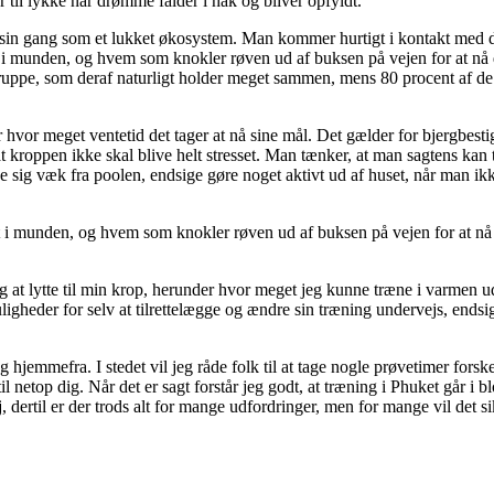
 til lykke når drømme falder i hak og bliver opfyldt.
et går sin gang som et lukket økosystem. Man kommer hurtigt i kontakt me
st i munden, og hvem som knokler røven ud af buksen på vejen for at nå
gruppe, som deraf naturligt holder meget sammen, mens 80 procent af de 
er hvor meget ventetid det tager at nå sine mål. Det gælder for bjergbest
at kroppen ikke skal blive helt stresset. Man tænker, at man sagtens ka
 sig væk fra poolen, endsige gøre noget aktivt ud af huset, når man ikke t
est i munden, og hvem som knokler røven ud af buksen på vejen for at 
eg at lytte til min krop, herunder hvor meget jeg kunne træne i varmen 
ligheder for selv at tilrettelægge og ændre sin træning undervejs, end
ng hjemmefra. I stedet vil jeg råde folk til at tage nogle prøvetimer fo
il netop dig. Når det er sagt forstår jeg godt, at træning i Phuket går i b
, dertil er der trods alt for mange udfordringer, men for mange vil det s