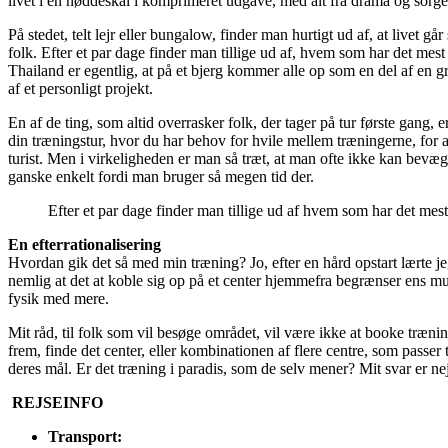
livet i en nøddeskal i komprimeret udgave, med alt fra drama og sorger
På stedet, telt lejr eller bungalow, finder man hurtigt ud af, at liv
folk. Efter et par dage finder man tillige ud af, hvem som har det me
Thailand er egentlig, at på et bjerg kommer alle op som en del af en 
af et personligt projekt.
En af de ting, som altid overrasker folk, der tager på tur første gang, 
din træningstur, hvor du har behov for hvile mellem træningerne, for 
turist. Men i virkeligheden er man så træt, at man ofte ikke kan bevæge
ganske enkelt fordi man bruger så megen tid der.
Efter et par dage finder man tillige ud af hvem som har det m
En efterrationalisering
Hvordan gik det så med min træning? Jo, efter en hård opstart lærte j
nemlig at det at koble sig op på et center hjemmefra begrænser ens mu
fysik med mere.
Mit råd, til folk som vil besøge området, vil være ikke at booke træni
frem, finde det center, eller kombinationen af flere centre, som passer t
deres mål. Er det træning i paradis, som de selv mener? Mit svar er nej
REJSEINFO
Transport: