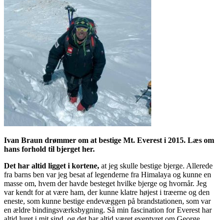
Ivan Braun drømmer om at bestige Mt. Everest i 2015. Læs om
hans forhold til bjerget her.
Det har altid ligget i kortene,
at jeg skulle bestige bjerge. Allerede
fra barns ben var jeg besat af legenderne fra Himalaya og kunne en
masse om, hvem der havde besteget hvilke bjerge og hvornår. Jeg
var kendt for at være ham, der kunne klatre højest i træerne og den
eneste, som kunne bestige endevæggen på brandstationen, som var
en ældre bindingsværksbygning. Så min fascination for Everest har
altid luret i mit sind, og det har altid været eventyret om George