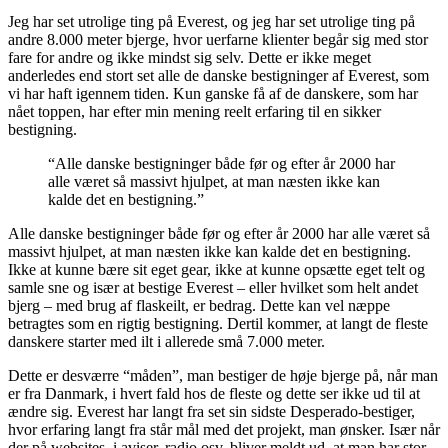
Jeg har set utrolige ting på Everest, og jeg har set utrolige ting på
andre 8.000 meter bjerge, hvor uerfarne klienter begår sig med stor
fare for andre og ikke mindst sig selv. Dette er ikke meget
anderledes end stort set alle de danske bestigninger af Everest, som
vi har haft igennem tiden. Kun ganske få af de danskere, som har
nået toppen, har efter min mening reelt erfaring til en sikker
bestigning.
“Alle danske bestigninger både før og efter år 2000 har
alle været så massivt hjulpet, at man næsten ikke kan
kalde det en bestigning.”
Alle danske bestigninger både før og efter år 2000 har alle været så
massivt hjulpet, at man næsten ikke kan kalde det en bestigning.
Ikke at kunne bære sit eget gear, ikke at kunne opsætte eget telt og
samle sne og især at bestige Everest – eller hvilket som helt andet
bjerg – med brug af flaskeilt, er bedrag. Dette kan vel næppe
betragtes som en rigtig bestigning. Dertil kommer, at langt de fleste
danskere starter med ilt i allerede små 7.000 meter.
Dette er desværre “måden”, man bestiger de høje bjerge på, når man
er fra Danmark, i hvert fald hos de fleste og dette ser ikke ud til at
ændre sig. Everest har langt fra set sin sidste Desperado-bestiger,
hvor erfaring langt fra står mål med det projekt, man ønsker. Især når
der på websites, i aviser, radio osv. bliver meldt ud, at man har stor