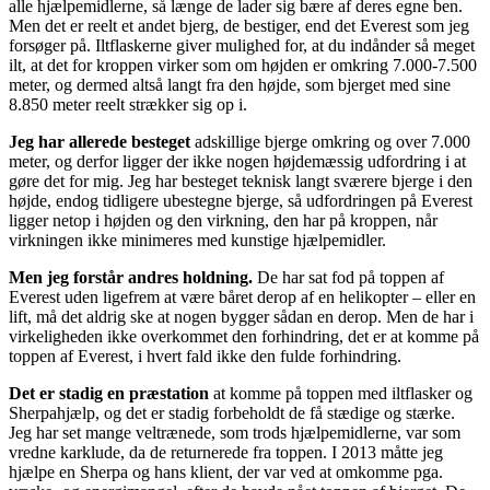
alle hjælpemidlerne, så længe de lader sig bære af deres egne ben.
Men det er reelt et andet bjerg, de bestiger, end det Everest som jeg
forsøger på. Iltflaskerne giver mulighed for, at du indånder så meget
ilt, at det for kroppen virker som om højden er omkring 7.000-7.500
meter, og dermed altså langt fra den højde, som bjerget med sine
8.850 meter reelt strækker sig op i.
Jeg har allerede besteget
adskillige bjerge omkring og over 7.000
meter, og derfor ligger der ikke nogen højdemæssig udfordring i at
gøre det for mig. Jeg har besteget teknisk langt sværere bjerge i den
højde, endog tidligere ubestegne bjerge, så udfordringen på Everest
ligger netop i højden og den virkning, den har på kroppen, når
virkningen ikke minimeres med kunstige hjælpemidler.
Men jeg forstår andres holdning.
De har sat fod på toppen af
Everest uden ligefrem at være båret derop af en helikopter – eller en
lift, må det aldrig ske at nogen bygger sådan en derop. Men de har i
virkeligheden ikke overkommet den forhindring, det er at komme på
toppen af Everest, i hvert fald ikke den fulde forhindring.
Det er stadig en præstation
at komme på toppen med iltflasker og
Sherpahjælp, og det er stadig forbeholdt de få stædige og stærke.
Jeg har set mange veltrænede, som trods hjælpemidlerne, var som
vredne karklude, da de returnerede fra toppen. I 2013 måtte jeg
hjælpe en Sherpa og hans klient, der var ved at omkomme pga.