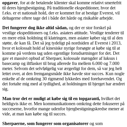
opgaver
, for at de betalende klienter skal komme relativt smertefrit
til deres bjergbestigning. På traditionelle ekspeditioner, hvor det
f.eks. er et nationalt hold, der er kommet for at bestige Everest, vil
deltagerne oftere tage del i både det hårde og risikable arbejde.
Det fungerer dog ikke altid sådan,
og der er stor forskel på
vestlige ekspeditioners og f.eks. asiaters attitude. Vestlige tenderer til
en mere etisk holdning til klatringen, men asiater køber sig til al den
støtte, de kan få. Det så jeg tydeligt på nordsiden af Everest i 2013,
hvor et kolossalt hold af kinesiske nyrige forsøgte at købe sig til at
komme på verdens tag uden egentlige forudsætninger for det. Det
gav et massivt opbud af Sherpaer, kolossale mængder af luksus i
basecamp og iltflasker til brug allerede fra mellem 6.000 og 7.000
meter. Selvom det selvfølgelig var ærgerligt for dem, så var jeg helt
lettet over, at den fremgangsmåde ikke havde stor succes. Kun nogle
enkelte af de omkring 30 rigmænd lykkedes med forehavendet. Og
det fortalte mig med al tydlighed, at holdningen til bjerget har ændret
sig.
Man tror det er muligt at købe sig til en topgaranti,
hvilket det
heldigvis ikke er. Men kommunikationen omkring dette fokuserer på
succeserne, hvorfor mange udenfor bjergbestigningskredse mener at
vide, at man kan købe sig til succes.
Sherpaerne, som fungerer som organisatorer
og som