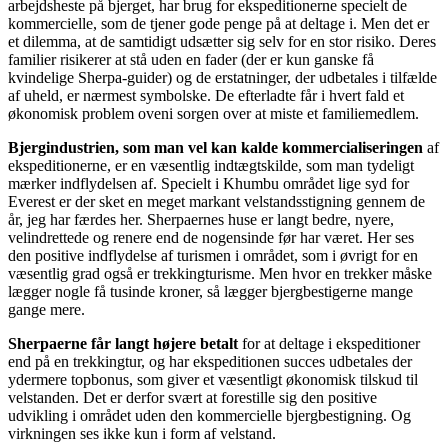
arbejdsheste på bjerget, har brug for ekspeditionerne specielt de
kommercielle, som de tjener gode penge på at deltage i. Men det er
et dilemma, at de samtidigt udsætter sig selv for en stor risiko. Deres
familier risikerer at stå uden en fader (der er kun ganske få
kvindelige Sherpa-guider) og de erstatninger, der udbetales i tilfælde
af uheld, er nærmest symbolske. De efterladte får i hvert fald et
økonomisk problem oveni sorgen over at miste et familiemedlem.
Bjergindustrien, som man vel kan kalde kommercialiseringen
af
ekspeditionerne, er en væsentlig indtægtskilde, som man tydeligt
mærker indflydelsen af. Specielt i Khumbu området lige syd for
Everest er der sket en meget markant velstandsstigning gennem de
år, jeg har færdes her. Sherpaernes huse er langt bedre, nyere,
velindrettede og renere end de nogensinde før har været. Her ses
den positive indflydelse af turismen i området, som i øvrigt for en
væsentlig grad også er trekkingturisme. Men hvor en trekker måske
lægger nogle få tusinde kroner, så lægger bjergbestigerne mange
gange mere.
Sherpaerne får langt højere betalt
for at deltage i ekspeditioner
end på en trekkingtur, og har ekspeditionen succes udbetales der
ydermere topbonus, som giver et væsentligt økonomisk tilskud til
velstanden. Det er derfor svært at forestille sig den positive
udvikling i området uden den kommercielle bjergbestigning. Og
virkningen ses ikke kun i form af velstand.