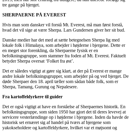
tre gange på bjerget.
SHERPAERNE PÅ EVEREST
Hvis man som dansker vil forstå Mt. Everest, må man først forstå,
hvad det vil sige at være Sherpa. Lars Gundersen giver her sit bud.
Danske medier har det med at sætte betegnelsen Sherpa lig med
lokale folk i Himalaya, som arbejder i højderne i bjergene. Dette er
en meget stor forenkling, da Sherpaerne fysisk er en
befolkningsgruppe, som stammer fra foden af Mt. Everest. Faktuelt
betyder Sherpa oversat ‘Folket fra øst’.
Det er således vigtigt at gøre sig klart, at der på Everest er mange
andre lokale befolkningsgrupper, som arbejder på og ved bjerget. De
døde Sherpaer den 18. april tæller som sådan både folk, som er
Sherpa, Tamang, Gurung og Nepalesere.
Fra kartoffeldyrkere til guider
Det er også vigtigt at have en forståelse af Sherpaernes historik. En
befolkningsgruppe, som siden 1950 har gjort det til deres levevej at
servicere vesterlændinge op i højderne i bjergene. Inden da havde de
historisk set ernæret sig af handel på tværs af bjergene som
yakokseholdere og kartoffeldyrkere, hvilket var et møjsomt og