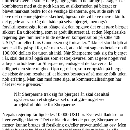
utilfredse over at skulle flere gange gennem de farlige passager. Det
kombineret med at de godt kan se, at sikkerheden på bjerget er
blevet markant bedre for de vestlige klienterne, gør, at de selv vil
have del i denne øgede sikkerhed, ligesom de vil have mere i løn for
det øgede ansvar. Og det både på selve bjerget, men også
forsikringsmæssigt for at påtage sig den opgave det er at gøre bjerget
sikkert. En udfordring, som er godt illustreret af, at den Nepalesiske
regering gav familierne til de døde en kompensation på sølle 408
USD,” fortæller Lars Gundersen og fortsætter. “Ikke et stort beløb at
sætte sit liv på spil for, når man ved, at en klient sagtens betaler op til
100.000 dollars for turen alt inkl. Når Sherpaerne trak sig fra bjerget
i år, skal det altså også ses som et strejkevarsel om at gøre noget ved
arbejdsforholdene for Sherpaerne, endsige at de kræver at få
udlignet den store ulighed i løn og risiko, som er opstået på bjerget
de sidste år som resultat af, at bjerget besøges af så mange folk uden
nok erfaring. Man kan med rette sige, at kommercialiseringen har
nået ret vide grænser.”
Når Sherpaerne trak sig fra bjerget i år, skal det altså
også ses som et strejkevarsel om at gøre noget ved
arbejdsforholdene for Sherpaerne.
Nepals regering får ligeledes 10.000 USD pr. Everest-tilladelse for
hver vestlige klatrer. “Det er blandt andet de penge, Sherpaerne
mener, kunne bruges til forsikring og/eller provenuedeling osv. Men