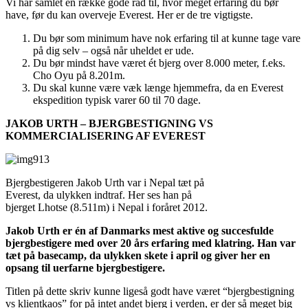
Vi har samlet en række gode råd til, hvor meget erfaring du bør
have, før du kan overveje Everest. Her er de tre vigtigste.
Du bør som minimum have nok erfaring til at kunne tage vare
på dig selv – også når uheldet er ude.
Du bør mindst have været ét bjerg over 8.000 meter, f.eks.
Cho Oyu på 8.201m.
Du skal kunne være væk længe hjemmefra, da en Everest
ekspedition typisk varer 60 til 70 dage.
JAKOB URTH – BJERGBESTIGNING VS
KOMMERCIALISERING AF EVEREST
Bjergbestigeren Jakob Urth var i Nepal tæt på
Everest, da ulykken indtraf. Her ses han på
bjerget Lhotse (8.511m) i Nepal i foråret 2012.
Jakob Urth er én af Danmarks mest aktive og succesfulde
bjergbestigere med over 20 års erfaring med klatring. Han var
tæt på basecamp, da ulykken skete i april og giver her en
opsang til uerfarne bjergbestigere.
Titlen på dette skriv kunne ligeså godt have været “bjergbestigning
vs klientkaos” for på intet andet bjerg i verden, er der så meget big