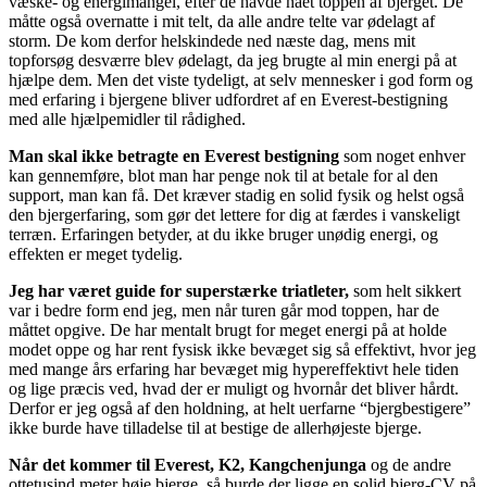
væske- og energimangel, efter de havde nået toppen af bjerget. De
måtte også overnatte i mit telt, da alle andre telte var ødelagt af
storm. De kom derfor helskindede ned næste dag, mens mit
topforsøg desværre blev ødelagt, da jeg brugte al min energi på at
hjælpe dem. Men det viste tydeligt, at selv mennesker i god form og
med erfaring i bjergene bliver udfordret af en Everest-bestigning
med alle hjælpemidler til rådighed.
Man skal ikke betragte en Everest bestigning
som noget enhver
kan gennemføre, blot man har penge nok til at betale for al den
support, man kan få. Det kræver stadig en solid fysik og helst også
den bjergerfaring, som gør det lettere for dig at færdes i vanskeligt
terræn. Erfaringen betyder, at du ikke bruger unødig energi, og
effekten er meget tydelig.
Jeg har været guide for superstærke triatleter,
som helt sikkert
var i bedre form end jeg, men når turen går mod toppen, har de
måttet opgive. De har mentalt brugt for meget energi på at holde
modet oppe og har rent fysisk ikke bevæget sig så effektivt, hvor jeg
med mange års erfaring har bevæget mig hypereffektivt hele tiden
og lige præcis ved, hvad der er muligt og hvornår det bliver hårdt.
Derfor er jeg også af den holdning, at helt uerfarne “bjergbestigere”
ikke burde have tilladelse til at bestige de allerhøjeste bjerge.
Når det kommer til Everest, K2, Kangchenjunga
og de andre
ottetusind meter høje bjerge, så burde der ligge en solid bjerg-CV på