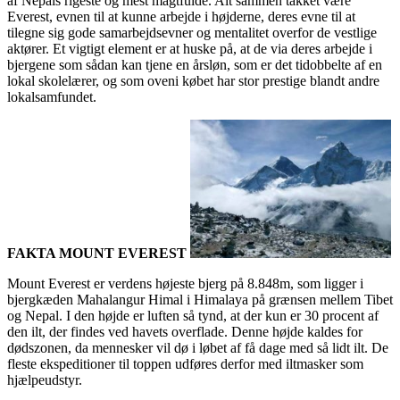
af Nepals rigeste og mest magtfulde. Alt sammen takket være
Everest, evnen til at kunne arbejde i højderne, deres evne til at
tilegne sig gode samarbejdsevner og mentalitet overfor de vestlige
aktører. Et vigtigt element er at huske på, at de via deres arbejde i
bjergene som sådan kan tjene en årsløn, som er det tidobbelte af en
lokal skolelærer, og som oveni købet har stor prestige blandt andre
lokalsamfundet.
FAKTA MOUNT EVEREST
Mount Everest er verdens højeste bjerg på 8.848m, som ligger i
bjergkæden Mahalangur Himal i Himalaya på grænsen mellem Tibet
og Nepal. I den højde er luften så tynd, at der kun er 30 procent af
den ilt, der findes ved havets overflade. Denne højde kaldes for
dødszonen, da mennesker vil dø i løbet af få dage med så lidt ilt. De
fleste ekspeditioner til toppen udføres derfor med iltmasker som
hjælpeudstyr.