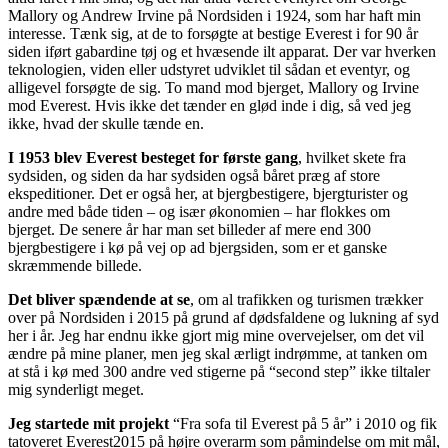
Mallory og Andrew Irvine på Nordsiden i 1924, som har haft min
interesse. Tænk sig, at de to forsøgte at bestige Everest i for 90 år
siden iført gabardine tøj og et hvæsende ilt apparat. Der var hverken
teknologien, viden eller udstyret udviklet til sådan et eventyr, og
alligevel forsøgte de sig. To mand mod bjerget, Mallory og Irvine
mod Everest. Hvis ikke det tænder en glød inde i dig, så ved jeg
ikke, hvad der skulle tænde en.
I 1953 blev Everest besteget for første gang
, hvilket skete fra
sydsiden, og siden da har sydsiden også båret præg af store
ekspeditioner. Det er også her, at bjergbestigere, bjergturister og
andre med både tiden – og især økonomien – har flokkes om
bjerget. De senere år har man set billeder af mere end 300
bjergbestigere i kø på vej op ad bjergsiden, som er et ganske
skræmmende billede.
Det bliver spændende at se
, om al trafikken og turismen trækker
over på Nordsiden i 2015 på grund af dødsfaldene og lukning af syd
her i år. Jeg har endnu ikke gjort mig mine overvejelser, om det vil
ændre på mine planer, men jeg skal ærligt indrømme, at tanken om
at stå i kø med 300 andre ved stigerne på “second step” ikke tiltaler
mig synderligt meget.
Jeg startede mit projekt
“Fra sofa til Everest på 5 år” i 2010 og fik
tatoveret Everest2015 på højre overarm som påmindelse om mit mål,