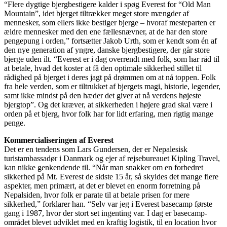
“Flere dygtige bjergbestigere kalder i spøg Everest for “Old Man
Mountain”, idet bjerget tiltrækker meget store mængder af
mennesker, som ellers ikke bestiger bjerge – hvoraf mesteparten er
ældre mennesker med den ene fællesnævner, at de har den store
pengepung i orden,” fortsætter Jakob Urth, som er kendt som én af
den nye generation af yngre, danske bjergbestigere, der går store
bjerge uden ilt. “Everest er i dag overrendt med folk, som har råd til
at betale, hvad det koster at få den optimale sikkerhed stillet til
rådighed på bjerget i deres jagt på drømmen om at nå toppen. Folk
fra hele verden, som er tiltrukket af bjergets magi, historie, legender,
samt ikke mindst på den hæder det giver at nå verdens højeste
bjergtop”. Og det kræver, at sikkerheden i højere grad skal være i
orden på et bjerg, hvor folk har for lidt erfaring, men rigtig mange
penge.
Kommercialiseringen af Everest
Det er en tendens som Lars Gundersen, der er Nepalesisk
turistambassadør i Danmark og ejer af rejsebureauet Kipling Travel,
kan nikke genkendende til. “Når man snakker om en forbedret
sikkerhed på Mt. Everest de sidste 15 år, så skyldes det mange flere
aspekter, men primært, at det er blevet en enorm forretning på
Nepalsiden, hvor folk er parate til at betale prisen for mere
sikkerhed,” forklarer han. “Selv var jeg i Everest basecamp første
gang i 1987, hvor der stort set ingenting var. I dag er basecamp-
området blevet udviklet med en kraftig logistik, til en location hvor