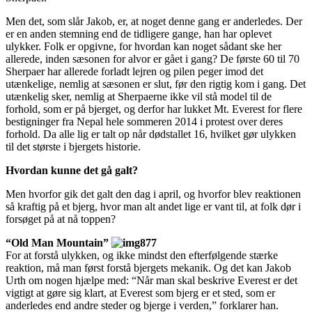
Men det, som slår Jakob, er, at noget denne gang er anderledes. Der
er en anden stemning end de tidligere gange, han har oplevet
ulykker. Folk er opgivne, for hvordan kan noget sådant ske her
allerede, inden sæsonen for alvor er gået i gang? De første 60 til 70
Sherpaer har allerede forladt lejren og pilen peger imod det
utænkelige, nemlig at sæsonen er slut, før den rigtig kom i gang. Det
utænkelig sker, nemlig at Sherpaerne ikke vil stå model til de
forhold, som er på bjerget, og derfor har lukket Mt. Everest for flere
bestigninger fra Nepal hele sommeren 2014 i protest over deres
forhold. Da alle lig er talt op når dødstallet 16, hvilket gør ulykken
til det største i bjergets historie.
Hvordan kunne det gå galt?
Men hvorfor gik det galt den dag i april, og hvorfor blev reaktionen
så kraftig på et bjerg, hvor man alt andet lige er vant til, at folk dør i
forsøget på at nå toppen?
“Old Man Mountain”
For at forstå ulykken, og ikke mindst den efterfølgende stærke
reaktion, må man først forstå bjergets mekanik. Og det kan Jakob
Urth om nogen hjælpe med: “Når man skal beskrive Everest er det
vigtigt at gøre sig klart, at Everest som bjerg er et sted, som er
anderledes end andre steder og bjerge i verden,” forklarer han.