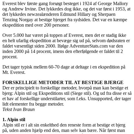
Everest blev første gang forsøgt besteget i 1924 af George Mallory
og Andrew Irvine. Det lykkedes dog ikke, og det var først i 1953, at
det lykkedes newzealænderen Edmund Hillary og Sherpaen
Tenzing Norgay at bestige bjerget fra sydsiden. Det var en kæmpe
ekspedition med over 200 personer.
Over 5.000 har været på toppen af Everest, men det er stadig ikke
en helt ufarlig ekspedition at bevæge sig ud på, selvom dødsraten er
faldet væsentligt siden 2000. Ifølge AdventureStats.com var den
inden 2000 på 14 procent, imens den efterfølgende er faldet til 2
procent.
Det tager typisk mellem 60-70 dage at deltage i en ekspedition på
Mt. Everest.
FORSKELLIGE METODER TIL AT BESTIGE BJERGE
Der er principielt to forskellige metoder, hvorpå man kan bestige et
bjerg: Alpin stil og Ekspeditions stil (Siege stil). Og ud fra disse er så
et hav af forskellige understilarter, som f.eks. Unsupported, der tager
lidt elementer fra begge metoder.
Tekst Ivan Braun
1. Alpin stil
Alpin stil er i alt sin enkelthed den reneste form at bestige et bjerg
på, uden anden hjælp end den, man selv kan bære. Når først man