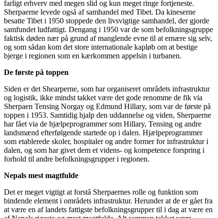
farligt erhverv med megen slid og kun meget ringe fortjeneste.
Sherpaerne levede også af samhandel med Tibet. Da kineserne
besatte Tibet i 1950 stoppede den livsvigtige samhandel, der gjorde
samfundet ludfattigt. Dengang i 1950 var de som befolkningsgruppe
faktisk døden nær på grund af manglende evne til at ernære sig selv,
og som sådan kom det store internationale kapløb om at bestige
bjerge i regionen som en kærkommen appelsin i turbanen.
De første på toppen
Siden er det Shearperne, som har organiseret områdets infrastruktur
og logistik, ikke mindst takket være det gode renomme de fik via
Sherpaen Tensing Norgay og Edmund Hillary, som var de første på
toppen i 1953. Samtidig hjalp den uddannelse og viden, Sherpaerne
har fået via de hjælpeprogrammer som Hillary, Tensing og andre
landsmænd efterfølgende startede op i dalen. Hjælpeprogrammer
som etablerede skoler, hospitaler og andre former for infrastruktur i
dalen, og som har givet dem et videns- og kompetence forspring i
forhold til andre befolkningsgrupper i regionen.
Nepals mest magtfulde
Det er meget vigtigt at forstå Sherpaernes rolle og funktion som
bindende element i områdets infrastruktur. Herunder at de er gået fra
at være en af landets fattigste befolkningsgrupper til i dag at være en