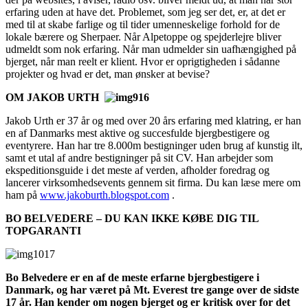
erfaring uden at have det. Problemet, som jeg ser det, er, at det er
med til at skabe farlige og til tider umenneskelige forhold for de
lokale bærere og Sherpaer. Når Alpetoppe og spejderlejre bliver
udmeldt som nok erfaring. Når man udmelder sin uafhængighed på
bjerget, når man reelt er klient. Hvor er oprigtigheden i sådanne
projekter og hvad er det, man ønsker at bevise?
OM
JAKOB URTH
Jakob Urth er 37 år og med over 20 års erfaring med klatring, er han
en af Danmarks mest aktive og succesfulde bjergbestigere og
eventyrere. Han har tre 8.000m bestigninger uden brug af kunstig ilt,
samt et utal af andre bestigninger på sit CV. Han arbejder som
ekspeditionsguide i det meste af verden, afholder foredrag og
lancerer virksomhedsevents gennem sit firma. Du kan læse mere om
ham på
www.jakoburth.blogspot.com
.
BO BELVEDERE – DU KAN IKKE KØBE DIG TIL
TOPGARANTI
Bo Belvedere er en af de meste erfarne bjergbestigere i
Danmark, og har været på Mt. Everest tre gange over de sidste
17 år. Han kender om nogen bjerget og er kritisk over for det