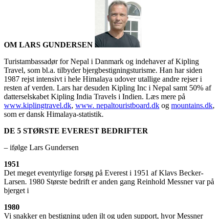
OM LARS GUNDERSEN
Turistambassadør for Nepal i Danmark og indehaver af Kipling
Travel, som bl.a. tilbyder bjergbestigningsturisme. Han har siden
1987 rejst intensivt i hele Himalaya udover utallige andre rejser i
resten af verden. Lars har desuden Kipling Inc i Nepal samt 50% af
datterselskabet Kipling India Travels i Indien. Læs mere på
www.kiplingtravel.dk
,
www. nepaltouristboard.dk
og
mountains.dk
,
som er dansk Himalaya-statistik.
DE 5 STØRSTE EVEREST BEDRIFTER
– ifølge Lars Gundersen
1951
Det meget eventyrlige forsøg på Everest i 1951 af Klavs Becker-
Larsen. 1980 Største bedrift er anden gang Reinhold Messner var på
bjerget i
1980
Vi snakker en bestigning uden ilt og uden support, hvor Messner