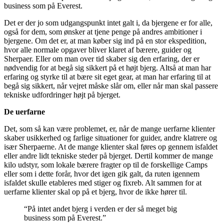
business som på Everest.
Det er der jo som udgangspunkt intet galt i, da bjergene er for alle,
også for dem, som ønsker at tjene penge på andres ambitioner i
bjergene. Om det er, at man køber sig ind på en stor ekspedition,
hvor alle normale opgaver bliver klaret af bærere, guider og
Sherpaer. Eller om man over tid skaber sig den erfaring, der er
nødvendig for at begå sig sikkert på et højt bjerg. Altså at man har
erfaring og styrke til at bære sit eget gear, at man har erfaring til at
begå sig sikkert, når vejret måske slår om, eller når man skal passere
tekniske udfordringer højt på bjerget.
De uerfarne
Det, som så kan være problemet, er, når de mange uerfarne klienter
skaber usikkerhed og farlige situationer for guider, andre klatrere og
især Sherpaerne. At de mange klienter skal føres op gennem isfaldet
eller andre lidt tekniske steder på bjerget. Dertil kommer de mange
kilo udstyr, som lokale bærere fragter op til de forskellige Camps
eller som i dette forår, hvor det igen gik galt, da ruten igennem
isfaldet skulle etableres med stiger og fixreb. Alt sammen for at
uerfarne klienter skal op på et bjerg, hvor de ikke hører til.
“På intet andet bjerg i verden er der så meget big
business som på Everest.”