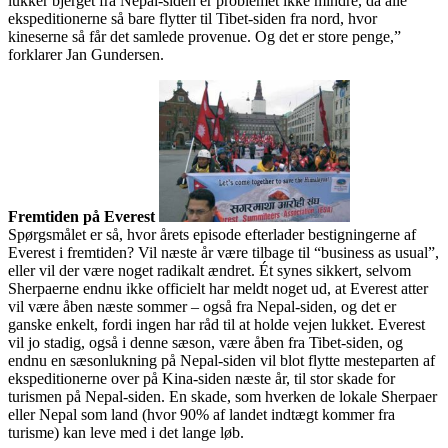
lukker bjerget fra Nepal-siden er problemet ikke mindre, da alle
ekspeditionerne så bare flytter til Tibet-siden fra nord, hvor
kineserne så får det samlede provenue. Og det er store penge,”
forklarer Jan Gundersen.
Fremtiden på Everest
Spørgsmålet er så, hvor årets episode efterlader bestigningerne af
Everest i fremtiden? Vil næste år være tilbage til “business as usual”,
eller vil der være noget radikalt ændret. Ét synes sikkert, selvom
Sherpaerne endnu ikke officielt har meldt noget ud, at Everest atter
vil være åben næste sommer – også fra Nepal-siden, og det er
ganske enkelt, fordi ingen har råd til at holde vejen lukket. Everest
vil jo stadig, også i denne sæson, være åben fra Tibet-siden, og
endnu en sæsonlukning på Nepal-siden vil blot flytte mesteparten af
ekspeditionerne over på Kina-siden næste år, til stor skade for
turismen på Nepal-siden. En skade, som hverken de lokale Sherpaer
eller Nepal som land (hvor 90% af landet indtægt kommer fra
turisme) kan leve med i det lange løb.