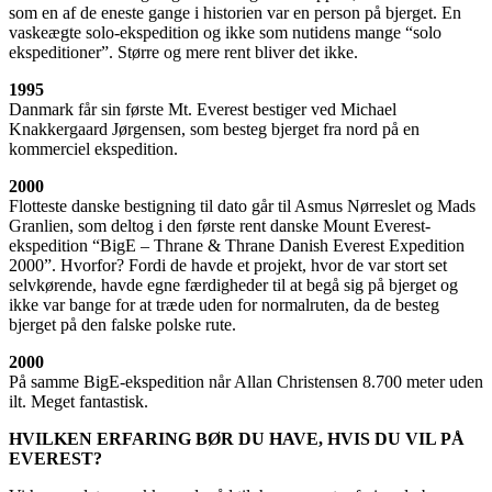
som en af de eneste gange i historien var en person på bjerget. En
vaskeægte solo-ekspedition og ikke som nutidens mange “solo
ekspeditioner”. Større og mere rent bliver det ikke.
1995
Danmark får sin første Mt. Everest bestiger ved Michael
Knakkergaard Jørgensen, som besteg bjerget fra nord på en
kommerciel ekspedition.
2000
Flotteste danske bestigning til dato går til Asmus Nørreslet og Mads
Granlien, som deltog i den første rent danske Mount Everest-
ekspedition “BigE – Thrane & Thrane Danish Everest Expedition
2000”. Hvorfor? Fordi de havde et projekt, hvor de var stort set
selvkørende, havde egne færdigheder til at begå sig på bjerget og
ikke var bange for at træde uden for normalruten, da de besteg
bjerget på den falske polske rute.
2000
På samme BigE-ekspedition når Allan Christensen 8.700 meter uden
ilt. Meget fantastisk.
HVILKEN ERFARING BØR DU HAVE, HVIS DU VIL PÅ
EVEREST?