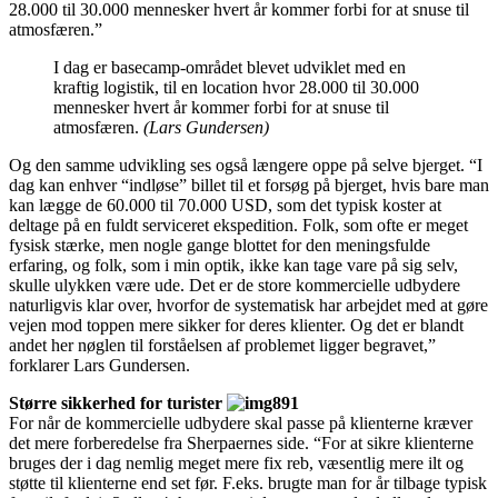
28.000 til 30.000 mennesker hvert år kommer forbi for at snuse til
atmosfæren.”
I dag er basecamp-området blevet udviklet med en
kraftig logistik, til en location hvor 28.000 til 30.000
mennesker hvert år kommer forbi for at snuse til
atmosfæren.
(Lars Gundersen)
Og den samme udvikling ses også længere oppe på selve bjerget. “I
dag kan enhver “indløse” billet til et forsøg på bjerget, hvis bare man
kan lægge de 60.000 til 70.000 USD, som det typisk koster at
deltage på en fuldt serviceret ekspedition. Folk, som ofte er meget
fysisk stærke, men nogle gange blottet for den meningsfulde
erfaring, og folk, som i min optik, ikke kan tage vare på sig selv,
skulle ulykken være ude. Det er de store kommercielle udbydere
naturligvis klar over, hvorfor de systematisk har arbejdet med at gøre
vejen mod toppen mere sikker for deres klienter. Og det er blandt
andet her nøglen til forståelsen af problemet ligger begravet,”
forklarer Lars Gundersen.
Større sikkerhed for turister
For når de kommercielle udbydere skal passe på klienterne kræver
det mere forberedelse fra Sherpaernes side. “For at sikre klienterne
bruges der i dag nemlig meget mere fix reb, væsentlig mere ilt og
støtte til klienterne end set før. F.eks. brugte man for år tilbage typisk