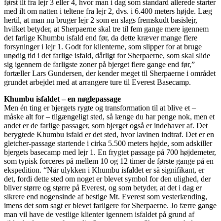
først ilt fra lejr 3 eller 4, hvor man i dag som standard allerede starter
med ilt om natten i teltene fra lejr 2, dvs. i 6.400 meters højde. Læg
hertil, at man nu bruger lejr 2 som en slags fremskudt basislejr,
hvilket betyder, at Sherpaerne skal tre til fem gange mere igennem
det farlige Khumbu isfald end før, da dette kræver mange flere
forsyninger i lejr 1. Godt for klienterne, som slipper for at bruge
unødig tid i det farlige isfald, dårligt for Sherpaerne, som skal slide
sig igennem de farligste zoner på bjerget flere gange end før,”
fortæller Lars Gundersen, der kender meget til Sherpaerne i området
grundet arbejdet med at arrangere ture til Everest Basecamp.
Khumbu isfaldet – en nøglepassage
Men én ting er bjergets rygte og transformation til at blive et –
måske alt for – tilgængeligt sted, så længe du har penge nok, men et
andet er de farlige passager, som bjerget også er indehaver af. Det
berygtede Khumbu isfald er det sted, hvor lavinen indtraf. Det er en
gletcher-passage startende i cirka 5.500 meters højde, som adskiller
bjergets basecamp med lejr 1. En frygtet passage på 700 højdemeter,
som typisk forceres på mellem 10 og 12 timer de første gange på en
ekspedition. “Når ulykken i Khumbu isfaldet er så signifikant, er
det, fordi dette sted om noget er blevet symbol for den ulighed, der
bliver større og større på Everest, og som betyder, at det i dag er
sikrere end nogensinde af bestige Mt. Everest som vesterlænding,
imens det som sagt er blevet farligere for Sherpaerne. Jo færre gange
man vil have de vestlige klienter igennem isfaldet på grund af