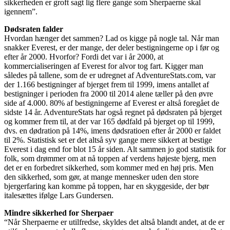
sikkerheden er groft sagt lig flere gange som Sherpaerne skal
igennem”.
Dødsraten falder
Hvordan hænger det sammen? Lad os kigge på nogle tal. Når man
snakker Everest, er der mange, der deler bestigningerne op i før og
efter år 2000. Hvorfor? Fordi det var i år 2000, at
kommercialiseringen af Everest for alvor tog fart. Kigger man
således på tallene, som de er udregnet af AdventureStats.com, var
der 1.166 bestigninger af bjerget frem til 1999, imens antallet af
bestigninger i perioden fra 2000 til 2014 alene tæller på den øvre
side af 4.000. 80% af bestigningerne af Everest er altså foregået de
sidste 14 år. AdventureStats har også regnet på dødsraten på bjerget
og kommer frem til, at der var 165 dødfald på bjerget op til 1999,
dvs. en dødration på 14%, imens dødsratioen efter år 2000 er faldet
til 2%. Statistisk set er det altså syv gange mere sikkert at bestige
Everest i dag end for blot 15 år siden. Alt sammen jo god statistik for
folk, som drømmer om at nå toppen af verdens højeste bjerg, men
det er en forbedret sikkerhed, som kommer med en høj pris. Men
den sikkerhed, som gør, at mange mennesker uden den store
bjergerfaring kan komme på toppen, har en skyggeside, der bør
italesættes ifølge Lars Gundersen.
Mindre sikkerhed for Sherpaer
“Når Sherpaerne er utilfredse, skyldes det altså blandt andet, at de er