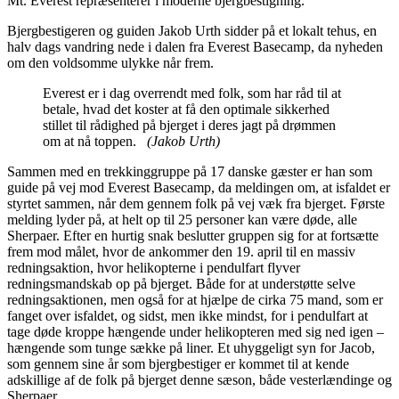
Mt. Everest repræsenterer i moderne bjergbestigning.
Bjergbestigeren og guiden Jakob Urth sidder på et lokalt tehus, en
halv dags vandring nede i dalen fra Everest Basecamp, da nyheden
om den voldsomme ulykke når frem.
Everest er i dag overrendt med folk, som har råd til at
betale, hvad det koster at få den optimale sikkerhed
stillet til rådighed på bjerget i deres jagt på drømmen
om at nå toppen.
(Jakob Urth)
Sammen med en trekkinggruppe på 17 danske gæster er han som
guide på vej mod Everest Basecamp, da meldingen om, at isfaldet er
styrtet sammen, når dem gennem folk på vej væk fra bjerget. Første
melding lyder på, at helt op til 25 personer kan være døde, alle
Sherpaer. Efter en hurtig snak beslutter gruppen sig for at fortsætte
frem mod målet, hvor de ankommer den 19. april til en massiv
redningsaktion, hvor helikopterne i pendulfart flyver
redningsmandskab op på bjerget. Både for at understøtte selve
redningsaktionen, men også for at hjælpe de cirka 75 mand, som er
fanget over isfaldet, og sidst, men ikke mindst, for i pendulfart at
tage døde kroppe hængende under helikopteren med sig ned igen –
hængende som tunge sække på liner. Et uhyggeligt syn for Jacob,
som gennem sine år som bjergbestiger er kommet til at kende
adskillige af de folk på bjerget denne sæson, både vesterlændinge og
Sherpaer.