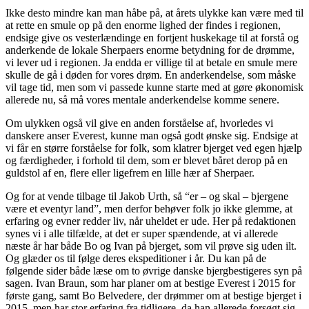
Ikke desto mindre kan man håbe på, at årets ulykke kan være med til
at rette en smule op på den enorme lighed der findes i regionen,
endsige give os vesterlændinge en fortjent huskekage til at forstå og
anderkende de lokale Sherpaers enorme betydning for de drømme,
vi lever ud i regionen. Ja endda er villige til at betale en smule mere
skulle de gå i døden for vores drøm. En anderkendelse, som måske
vil tage tid, men som vi passede kunne starte med at gøre økonomisk
allerede nu, så må vores mentale anderkendelse komme senere.
Om ulykken også vil give en anden forståelse af, hvorledes vi
danskere anser Everest, kunne man også godt ønske sig. Endsige at
vi får en større forståelse for folk, som klatrer bjerget ved egen hjælp
og færdigheder, i forhold til dem, som er blevet båret derop på en
guldstol af en, flere eller ligefrem en lille hær af Sherpaer.
Og for at vende tilbage til Jakob Urth, så “er – og skal – bjergene
være et eventyr land”, men derfor behøver folk jo ikke glemme, at
erfaring og evner redder liv, når uheldet er ude. Her på redaktionen
synes vi i alle tilfælde, at det er super spændende, at vi allerede
næste år har både Bo og Ivan på bjerget, som vil prøve sig uden ilt.
Og glæder os til følge deres ekspeditioner i år. Du kan på de
følgende sider både læse om to øvrige danske bjergbestigeres syn på
sagen. Ivan Braun, som har planer om at bestige Everest i 2015 for
første gang, samt Bo Belvedere, der drømmer om at bestige bjerget i
2015, men har stor erfaring fra tidligere, da han allerede forsøgt sig