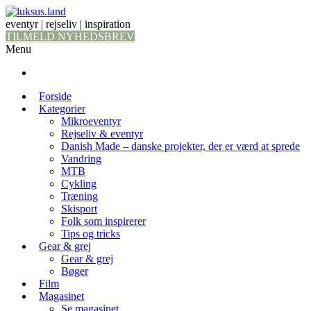
eventyr | rejseliv | inspiration
TILMELD NYHEDSBREV
Menu
Forside
Kategorier
Mikroeventyr
Rejseliv & eventyr
Danish Made – danske projekter, der er værd at sprede
Vandring
MTB
Cykling
Træning
Skisport
Folk som inspirerer
Tips og tricks
Gear & grej
Gear & grej
Bøger
Film
Magasinet
Se magasinet