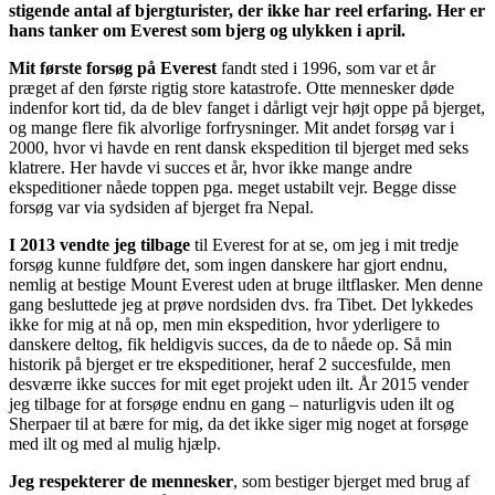
stigende antal af bjergturister, der ikke har reel erfaring. Her er
hans tanker om Everest som bjerg og ulykken i april.
Mit første forsøg på Everest
fandt sted i 1996, som var et år
præget af den første rigtig store katastrofe. Otte mennesker døde
indenfor kort tid, da de blev fanget i dårligt vejr højt oppe på bjerget,
og mange flere fik alvorlige forfrysninger. Mit andet forsøg var i
2000, hvor vi havde en rent dansk ekspedition til bjerget med seks
klatrere. Her havde vi succes et år, hvor ikke mange andre
ekspeditioner nåede toppen pga. meget ustabilt vejr. Begge disse
forsøg var via sydsiden af bjerget fra Nepal.
I 2013 vendte jeg tilbage
til Everest for at se, om jeg i mit tredje
forsøg kunne fuldføre det, som ingen danskere har gjort endnu,
nemlig at bestige Mount Everest uden at bruge iltflasker. Men denne
gang besluttede jeg at prøve nordsiden dvs. fra Tibet. Det lykkedes
ikke for mig at nå op, men min ekspedition, hvor yderligere to
danskere deltog, fik heldigvis succes, da de to nåede op. Så min
historik på bjerget er tre ekspeditioner, heraf 2 succesfulde, men
desværre ikke succes for mit eget projekt uden ilt. År 2015 vender
jeg tilbage for at forsøge endnu en gang – naturligvis uden ilt og
Sherpaer til at bære for mig, da det ikke siger mig noget at forsøge
med ilt og med al mulig hjælp.
Jeg respekterer de mennesker
, som bestiger bjerget med brug af