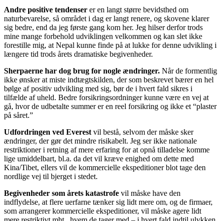
Andre positive tendenser
er en langt større bevidsthed om
naturbevarelse, så området i dag er langt renere, og skovene klarer
sig bedre, end da jeg første gang kom her. Jeg hilser derfor trods
mine mange forbehold udviklingen velkommen og kan slet ikke
forestille mig, at Nepal kunne finde på at lukke for denne udvikling i
længere tid trods årets dramatiske begivenheder.
Sherpaerne har dog brug for nogle ændringer.
Når de formentlig
ikke ønsker at miste indtægtskilden, der som beskrevet bærer en hel
bølge af positiv udvikling med sig, bør de i hvert fald sikres i
tilfælde af uheld. Bedre forsikringsordninger kunne være en vej at
gå, hvor de udbetalte summer er en reel forsikring og ikke et “plaster
på såret.”
Udfordringen ved Everest
vil bestå, selvom der måske sker
ændringer, der gør det mindre risikabelt. Jeg ser ikke nationale
restriktioner i retning af mere erfaring for at opnå tilladelse komme
lige umiddelbart, bl.a. da det vil kræve enighed om dette med
Kina/Tibet, ellers vil de kommercielle ekspeditioner blot tage den
nordlige vej til bjerget i stedet.
Begivenheder som årets katastrofe
vil måske have den
indflydelse, at flere uerfarne tænker sig lidt mere om, og de firmaer,
som arrangerer kommercielle ekspeditioner, vil måske agere lidt
mere restriktivt mht., hvem de tager med – i hvert fald indtil ulykken