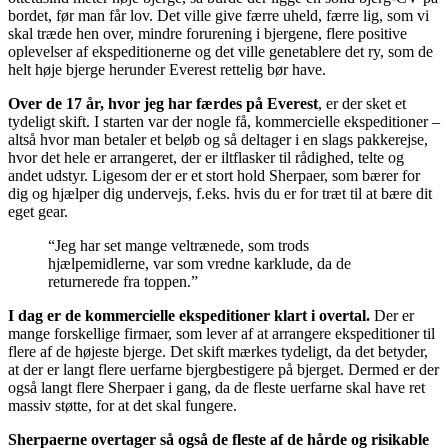
bordet, før man får lov. Det ville give færre uheld, færre lig, som vi
skal træde hen over, mindre forurening i bjergene, flere positive
oplevelser af ekspeditionerne og det ville genetablere det ry, som de
helt høje bjerge herunder Everest rettelig bør have.
Over de 17 år, hvor jeg har færdes på Everest
, er der sket et
tydeligt skift. I starten var der nogle få, kommercielle ekspeditioner –
altså hvor man betaler et beløb og så deltager i en slags pakkerejse,
hvor det hele er arrangeret, der er iltflasker til rådighed, telte og
andet udstyr. Ligesom der er et stort hold Sherpaer, som bærer for
dig og hjælper dig undervejs, f.eks. hvis du er for træt til at bære dit
eget gear.
“Jeg har set mange veltrænede, som trods
hjælpemidlerne, var som vredne karklude, da de
returnerede fra toppen.”
I dag er de kommercielle ekspeditioner klart i overtal.
Der er
mange forskellige firmaer, som lever af at arrangere ekspeditioner til
flere af de højeste bjerge. Det skift mærkes tydeligt, da det betyder,
at der er langt flere uerfarne bjergbestigere på bjerget. Dermed er der
også langt flere Sherpaer i gang, da de fleste uerfarne skal have ret
massiv støtte, for at det skal fungere.
Sherpaerne overtager så også de fleste af de hårde og risikable