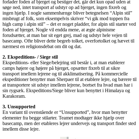
forlader foden af bjerget og bestiger det, går det kun opad uden at
søge ned, intet transport af udstyr op ad bjerget, ingen fixreb og
ingen hjælp. I nogle sammenhænge bliver betegnelsen “Alpin stil”
misbrugt af folk, som eksempelvis skriver “vi gik mod toppen fra
high camp i alpin stil” – det er noget pladder, for alpin stil starter ved
foden af bjerget. Nogle vil endda mene, at ægte alpinisme
forudsætter, at man bar sit eget grej, mad og udstyr hele vejen til
basecamp. Ofte bliver dette begreb tolket, overfortolket og hævet til
nærmest en religionsdebat om dit og dat.
2. Ekspeditions- / Siege stil
Ekspeditions- eller Siege/belejring stil består i, at man etablerer
camps højere og højere på bjerget, opsætter fixreb til at sikre
transport imellem lejrene og til akklimatisering. På kommercielle
ekspeditioner benytter man Sherpaer til at etablere lejre, og bærere til
at transportere sit udstyr imellem lejrene, bortset fra hvad man har i
sin rygsæk. Ekspeditions/Siege bliver kun benyttet i Himalaya og
Karakoram.
3. Unsupported
En variant til ovenstående er “Unsupported”, hvor man benytter
elementer fra begge stilarter. Teamet modtager ikke hjælp over
basecamp, men der etableres lejrer undervejs og transport finder sted
imellem disse lejre.