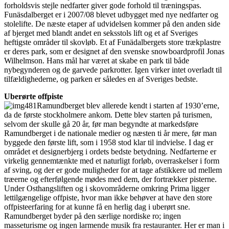
forholdsvis stejle nedfarter giver gode forhold til træningspas.
Funäsdalberget er i 2007/08 blevet udbygget med nye nedfarter og
stolelifte. De næste etaper af udvidelsen kommer på den anden side
af bjerget med blandt andet en seksstols lift og et af Sveriges
heftigste områder til skovløb. Et af Funädalbergets store trækplastre
er deres park, som er designet af den svenske snowboardprofil Jonas
Wilhelmson. Hans mål har været at skabe en park til både
nybegynderen og de garvede parkrotter. Igen virker intet overladt til
tilfældighederne, og parken er således en af Sveriges bedste.
Uberørte offpiste
Ramundberget blev allerede kendt i starten af 1930’erne,
da de første stockholmere ankom. Dette blev starten på turismen,
selvom der skulle gå 20 år, før man begyndte at markedsføre
Ramundberget i de nationale medier og næsten ti år mere, før man
byggede den første lift, som i 1958 stod klar til indvielse. I dag er
området et designerbjerg i ordets bedste betydning. Nedfarterne er
virkelig gennemtænkte med et naturligt forløb, overraskelser i form
af sving, og der er gode muligheder for at tage afstikkere ud mellem
træerne og efterfølgende mødes med dem, der fortrækker pisterne.
Under Osthangsliften og i skovområderne omkring Prima ligger
lettilgængelige offpiste, hvor man ikke behøver at have den store
offpisteerfaring for at kunne få en herlig dag i uberørt sne.
Ramundberget byder på den særlige nordiske ro; ingen
masseturisme og ingen larmende musik fra restauranter. Her er man i