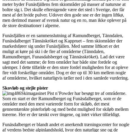
meter byder Funäsfjällens fem skiområder på masser af natursne at
boltre sig i. Det skulle eftersigende være det sted i Sverige, der får
mest af det hvide pulver. Udover den gode sne er der ingen liftkø,
men derimod masser af svensk natur og en ro, man ikke oplever på
de store destinationer i alperne.
Funäsfjällen er en sammenslutning af Ramundberget, Tänndalen,
Funäsdalberget Tännäskröket og Kappruet – fem skiområder der
markedsfører sig under Funäsfjällen. Med samme liftkort er det
muligt at køre på ski i de fire af områderne (Tänndalen,
Ramundberget, Funasdalsberget og Tännässkröket). Lad det være
sagt med det samme; de fem områder har både sine fordele og
ulemper. I dette tilfælde er den store fordel muligheden for at opleve
fire vidt forskellige områder. Dog er der op til 30 km mellem nogle
af områderne, hvilket naturligvis tæller ned i den samlede vurdering.
Skovløb og stejle pister
Skimagasinet Pist n’Powder har besøgt tre af områderne.
Som en start er der Ramundberget og Funäsdalberget, som er de
områder med den mest varierede form for skiløb, det mest
gennemtænkte pisteforløb og med bedst mulighed for skiløb mellem
træerne. Her er der tænkt over tingene, og intet virker tilfældigt.
Funäsdalberget er blandt andet et anerkendt træningscenter for nogle
af verdens bedste alpinlandshold, hvor den naturlige sne og de