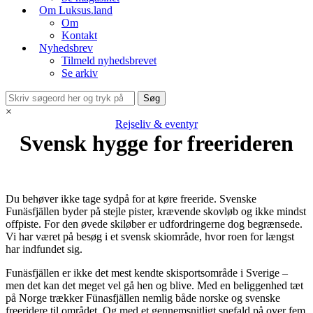
Om Luksus.land
Om
Kontakt
Nyhedsbrev
Tilmeld nyhedsbrevet
Se arkiv
×
Rejseliv & eventyr
Svensk hygge for freerideren
Du behøver ikke tage sydpå for at køre freeride. Svenske
Funäsfjällen byder på stejle pister, krævende skovløb og ikke mindst
offpiste. For den øvede skiløber er udfordringerne dog begrænsede.
Vi har været på besøg i et svensk skiområde, hvor roen for længst
har indfundet sig.
Funäsfjällen er ikke det mest kendte skisportsområde i Sverige –
men det kan det meget vel gå hen og blive. Med en beliggenhed tæt
på Norge trækker Fünasfjällen nemlig både norske og svenske
freeridere til området. Og med et gennemsnitligt snefald på over fem