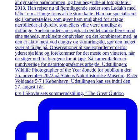
👉 I Skovhusets sommerudstilling, "The Great Outdoo