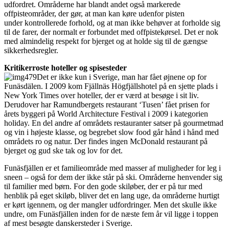
udfordret. Områderne har blandt andet også markerede
offpisteområder, der gør, at man kan køre udenfor pisten
under kontrollerede forhold, og at man ikke behøver at forholde sig
til de farer, der normalt er forbundet med offpistekørsel. Det er nok
med almindelig respekt for bjerget og at holde sig til de gængse
sikkerhedsregler.
Kritikerroste hoteller og spisesteder
Det er ikke kun i Sverige, man har fået øjnene op for
Funäsdälen. I 2009 kom Fjällnäs Högfjällshotel på en sjette plads i
New York Times over hoteller, der er værd at besøge i sit liv.
Derudover har Ramundbergets restaurant ‘Tusen’ fået prisen for
årets byggeri på World Architecture Festival i 2009 i kategorien
holiday. En del andre af områdets restauranter satser på gourmetmad
og vin i højeste klasse, og begrebet slow food går hånd i hånd med
områdets ro og natur. Der findes ingen McDonald restaurant på
bjerget og gud ske tak og lov for det.
Funäsfjällen er et familieområde med masser af muligheder for leg i
sneen – også for dem der ikke står på ski. Områderne henvender sig
til familier med børn. For den gode skiløber, der er på tur med
henblik på eget skiløb, bliver det en lang uge, da områderne hurtigt
er kørt igennem, og der mangler udfordringer. Men det skulle ikke
undre, om Funäsfjällen inden for de næste fem år vil ligge i toppen
af mest besøgte danskersteder i Sverige.