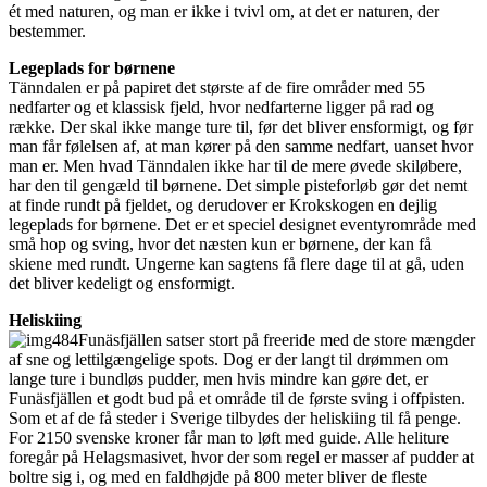
ét med naturen, og man er ikke i tvivl om, at det er naturen, der
bestemmer.
Legeplads for børnene
Tänndalen er på papiret det største af de fire områder med 55
nedfarter og et klassisk fjeld, hvor nedfarterne ligger på rad og
række. Der skal ikke mange ture til, før det bliver ensformigt, og før
man får følelsen af, at man kører på den samme nedfart, uanset hvor
man er. Men hvad Tänndalen ikke har til de mere øvede skiløbere,
har den til gengæld til børnene. Det simple pisteforløb gør det nemt
at finde rundt på fjeldet, og derudover er Krokskogen en dejlig
legeplads for børnene. Det er et speciel designet eventyrområde med
små hop og sving, hvor det næsten kun er børnene, der kan få
skiene med rundt. Ungerne kan sagtens få flere dage til at gå, uden
det bliver kedeligt og ensformigt.
Heliskiing
Funäsfjällen satser stort på freeride med de store mængder
af sne og lettilgængelige spots. Dog er der langt til drømmen om
lange ture i bundløs pudder, men hvis mindre kan gøre det, er
Funäsfjällen et godt bud på et område til de første sving i offpisten.
Som et af de få steder i Sverige tilbydes der heliskiing til få penge.
For 2150 svenske kroner får man to løft med guide. Alle heliture
foregår på Helagsmasivet, hvor der som regel er masser af pudder at
boltre sig i, og med en faldhøjde på 800 meter bliver de fleste