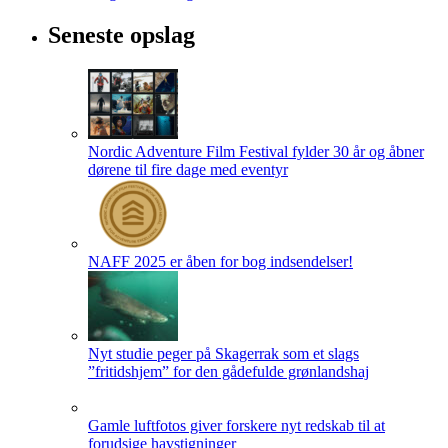
Seneste opslag
Nordic Adventure Film Festival fylder 30 år og åbner
dørene til fire dage med eventyr
NAFF 2025 er åben for bog indsendelser!
Nyt studie peger på Skagerrak som et slags
”fritidshjem” for den gådefulde grønlandshaj
Gamle luftfotos giver forskere nyt redskab til at
forudsige havstigninger