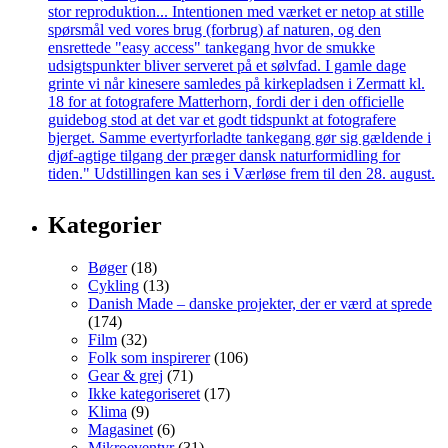
Kategorier
Bøger
(18)
Cykling
(13)
Danish Made – danske projekter, der er værd at sprede
(174)
Film
(32)
Folk som inspirerer
(106)
Gear & grej
(71)
Ikke kategoriseret
(17)
Klima
(9)
Magasinet
(6)
Mikroeventyr
(31)