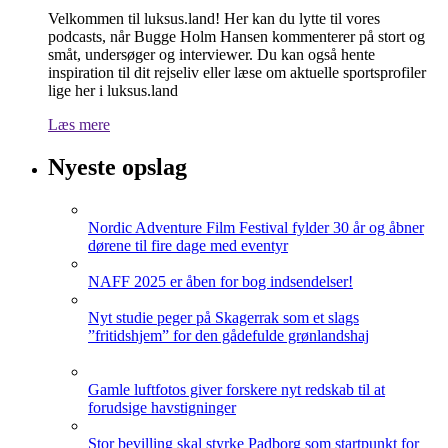
Velkommen til luksus.land! Her kan du lytte til vores
podcasts, når Bugge Holm Hansen kommenterer på stort og
småt, undersøger og interviewer. Du kan også hente
inspiration til dit rejseliv eller læse om aktuelle sportsprofiler
lige her i luksus.land
Læs mere
Nyeste opslag
Nordic Adventure Film Festival fylder 30 år og åbner
dørene til fire dage med eventyr
NAFF 2025 er åben for bog indsendelser!
Nyt studie peger på Skagerrak som et slags
”fritidshjem” for den gådefulde grønlandshaj
Gamle luftfotos giver forskere nyt redskab til at
forudsige havstigninger
Stor bevilling skal styrke Padborg som startpunkt for