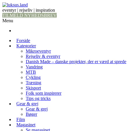
eventyr | rejseliv | inspiration
TILMELD NYHEDSBREV
Menu
Forside
Kategorier
Mikroeventyr
Rejseliv & eventyr
Danish Made – danske projekter, der er værd at sprede
Vandring
MTB
Cykling
Træning
Skisport
Folk som inspirerer
Tips og tricks
Gear & grej
Gear & grej
Bøger
Film
Magasinet
Se magasinet