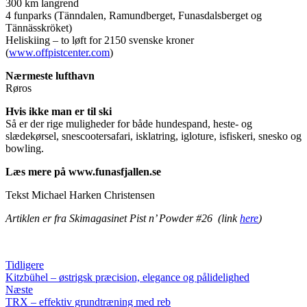
300 km langrend
4 funparks (Tänndalen, Ramundberget, Funasdalsberget og
Tännässkröket)
Heliskiing – to løft for 2150 svenske kroner
(
www.offpistcenter.com
)
Nærmeste lufthavn
Røros
Hvis ikke man er til ski
Så er der rige muligheder for både hundespand, heste- og
slædekørsel, snescootersafari, isklatring, igloture, isfiskeri, snesko og
bowling.
Læs mere på www.funasfjallen.se
Tekst Michael Harken Christensen
Artiklen er fra Skimagasinet Pist n’ Powder #26 (link
here
)
Tidligere
Kitzbühel – østrigsk præcision, elegance og pålidelighed
Næste
TRX – effektiv grundtræning med reb