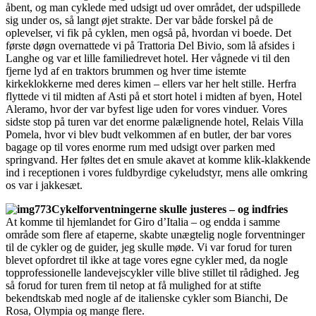
åbent, og man cyklede med udsigt ud over området, der udspillede
sig under os, så langt øjet strakte. Der var både forskel på de
oplevelser, vi fik på cyklen, men også på, hvordan vi boede. Det
første døgn overnattede vi på Trattoria Del Bivio, som lå afsides i
Langhe og var et lille familiedrevet hotel. Her vågnede vi til den
fjerne lyd af en traktors brummen og hver time istemte
kirkeklokkerne med deres kimen – ellers var her helt stille. Herfra
flyttede vi til midten af Asti på et stort hotel i midten af byen, Hotel
Aleramo, hvor der var byfest lige uden for vores vinduer. Vores
sidste stop på turen var det enorme palælignende hotel, Relais Villa
Pomela, hvor vi blev budt velkommen af en butler, der bar vores
bagage op til vores enorme rum med udsigt over parken med
springvand. Her føltes det en smule akavet at komme klik-klakkende
ind i receptionen i vores fuldbyrdige cykeludstyr, mens alle omkring
os var i jakkesæt.
Cykelforventningerne skulle justeres – og indfries
At komme til hjemlandet for Giro d’Italia – og endda i samme
område som flere af etaperne, skabte unægtelig nogle forventninger
til de cykler og de guider, jeg skulle møde. Vi var forud for turen
blevet opfordret til ikke at tage vores egne cykler med, da nogle
topprofessionelle landevejscykler ville blive stillet til rådighed. Jeg
så forud for turen frem til netop at få mulighed for at stifte
bekendtskab med nogle af de italienske cykler som Bianchi, De
Rosa, Olympia og mange flere.