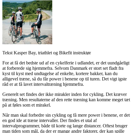
Tekst Kasper Bay, triathlet og Bikefit instruktør
For at få det bedste ud af en cykelferie i udlandet, er det uundgåeligt
at forberede sig hjemmefra. Selvom Danmark er stort set fladt fra
kyst til kyst med undtagelse af enkelte, kortere bakker, kan du
alligevel træne, så du får power i benene op til turen. Det vigt igste
råd er at få lavet intervaltræning hjemmefra.
Generelt set findes der ikke mirakler inden for cykling. Det kræver
træning. Men resultaterne af den rette træning kan komme meget tæt
på at føles som et mirakel.
Når man skal forbedre sin cykling og få mere power i benene, er det
en god ide at træne intervaller. Der findes et utal af
intervalprogrammer, både til korte og lange distancer. Oftest bruger
man tiden som mål, da der er mange andre faktorer, der kan spille