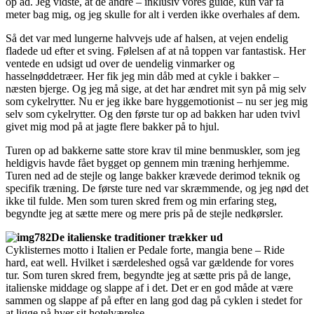
op ad. Jeg vidste, at de andre – inklusiv vores guide, kun var få
meter bag mig, og jeg skulle for alt i verden ikke overhales af dem.
Så det var med lungerne halvvejs ude af halsen, at vejen endelig
fladede ud efter et sving. Følelsen af at nå toppen var fantastisk. Her
ventede en udsigt ud over de uendelig vinmarker og
hasselnøddetræer. Her fik jeg min dåb med at cykle i bakker –
næsten bjerge. Og jeg må sige, at det har ændret mit syn på mig selv
som cykelrytter. Nu er jeg ikke bare hyggemotionist – nu ser jeg mig
selv som cykelrytter. Og den første tur op ad bakken har uden tvivl
givet mig mod på at jagte flere bakker på to hjul.
Turen op ad bakkerne satte store krav til mine benmuskler, som jeg
heldigvis havde fået bygget op gennem min træning herhjemme.
Turen ned ad de stejle og lange bakker krævede derimod teknik og
specifik træning. De første ture ned var skræmmende, og jeg nød det
ikke til fulde. Men som turen skred frem og min erfaring steg,
begyndte jeg at sætte mere og mere pris på de stejle nedkørsler.
De italienske traditioner trækker ud
Cyklisternes motto i Italien er Pedale forte, mangia bene – Ride
hard, eat well. Hvilket i særdeleshed også var gældende for vores
tur. Som turen skred frem, begyndte jeg at sætte pris på de lange,
italienske middage og slappe af i det. Det er en god måde at være
sammen og slappe af på efter en lang god dag på cyklen i stedet for
at ligge på hver sit hotelværelse.