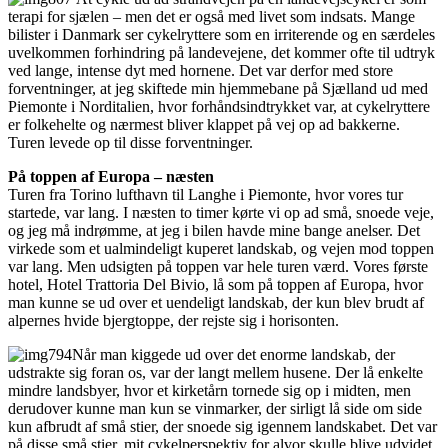
terapi for sjælen – men det er også med livet som indsats. Mange
bilister i Danmark ser cykelryttere som en irriterende og en særdeles
uvelkommen forhindring på landevejene, det kommer ofte til udtryk
ved lange, intense dyt med hornene. Det var derfor med store
forventninger, at jeg skiftede min hjemmebane på Sjælland ud med
Piemonte i Norditalien, hvor forhåndsindtrykket var, at cykelryttere
er folkehelte og nærmest bliver klappet på vej op ad bakkerne.
Turen levede op til disse forventninger.
På toppen af Europa
– næsten
Turen fra Torino lufthavn til Langhe i Piemonte, hvor vores tur
startede, var lang. I næsten to timer kørte vi op ad små, snoede veje,
og jeg må indrømme, at jeg i bilen havde mine bange anelser. Det
virkede som et ualmindeligt kuperet landskab, og vejen mod toppen
var lang. Men udsigten på toppen var hele turen værd. Vores første
hotel, Hotel Trattoria Del Bivio, lå som på toppen af Europa, hvor
man kunne se ud over et uendeligt landskab, der kun blev brudt af
alpernes hvide bjergtoppe, der rejste sig i horisonten.
Når man kiggede ud over det enorme landskab, der
udstrakte sig foran os, var der langt mellem husene. Der lå enkelte
mindre landsbyer, hvor et kirketårn tornede sig op i midten, men
derudover kunne man kun se vinmarker, der sirligt lå side om side
kun afbrudt af små stier, der snoede sig igennem landskabet. Det var
på disse små stier, mit cykelperspektiv for alvor skulle blive udvidet