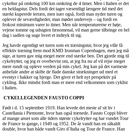
cykeltur på omkring 100 km omkring de 4 timer. Men i Italien er det
en heldagstur. Dels fordi det tager væsentligt længere tid med det
stærkt kuperede terræn, men især også, fordi man nyder turen og
oplever de seværdigheder, man møder undervejs – og fordi en
frokost minimum varer to timer. Men når temperaturerne er høje,
vejene tomme og udsigten fænomenal, vil man gerne tilbringe en hel
dag i sadlen og suge hvert et indtryk til sig.
Jeg havde egentligt set turen som en træningstur, hvor jeg ville få
effektiv træning frem mod KMD Ironman Copenhagen, men jeg må
sige, at turen gav mig meget mere end stærke ben. Det gjorde mig til
cykelrytter, og jeg er overbevist om, at jeg fra nu af vil rejse meget
mere rundt og opleve verden på min cykel. Jeg kan på det varmeste
anbefale andre at skifte de flade danske strækninger ud med et
eventyr i bakker og bjerge. Det giver et helt nyt perspektiv på
cykling. Ikke mindst fordi man er mere end velkommen som cyklist
i Italien.
CYKELLEGENDEN FAUSTO COPPI
Født i d. 15 september 1919. Han levede det meste af sit liv i
Castellania i Piemonte, hvor han også trænede. Fausto Coppi bliver
af mange anset som alle tiders største cykelrytter og har vundet Tour
de France to gange, i 1949 og 1952. De år vandt han en såkaldt
double, hvor han både vandt Giro d’Italia og Tour de France. Han