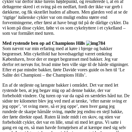
cykler var derfor ikke turens højdepunkt, og resulterede i, at en af
deltagerne skred i et sving på en nedfart, fordi der ikke var greb i
dækkene, og fik skrællet huden af albuen. Men glæden ved at se de
‘rigtige’ italienske cykler var om muligt endnu større end
forventningerne, efter først at have brugt tid på de dårlige cykler. Da
vi kom på disse cykler, følte vi os som cykelryttere i et cykelland –
som var formålet med turen.
Med rystende ben op ad Champions Hills
Som nævnt var min erfaring med at køre i bjerge og bakker
begrænset. Min cykelfold har hovedsageligt været omkring
København, hvor der er meget begrænset med bakker. Jeg var
derfor ret nervøs for, hvad mine ben ville sige til de hårde stigninger.
Efter et par mindre bakker, førte Davide vores guide os hen til ‘Le
Salite dei Championi – the Champions Hills’.
En af de stejleste og længste bakker i området. Det var med let
rystende ben, at jeg begav mig op ad denne bakke, der var
forbeholdt vindere. Og turen op var da også en særdeles hård tur. De
sidste tre kilometer blev jeg ved med at tænke, ‘efter næste sving er
jeg oppe’, ‘et sving mere, så er jeg oppe’, men hver gang jeg
rundede de skarpe hårnåle sving, mødte jeg endnu en stejl bakke,
der førte direkte opad. Ruten lå inde midt i en skov, og stien var
forbeholdt cykler, det var en lille, smal sti med let grus. Vi satte i
gang en og en, så man havde fornøjelsen af at kæmpe med sig selv