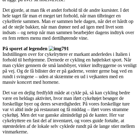
Det gjorde, at man fik et andet forhold til de andre kursister. I det
hele taget får man et meget tæt forhold, når man tilbringer en
cykelferie sammen. Man er sammen hele dagen, når det er hårdt op
ad de stejle bakker, når man drøner ned ad igen med livet som
indsats – og netop når man sammen bearbejder dagens indtryk over
en fem retters menu med dertilhørende vine.
På sporet af legenden
Indstillingen over for cykelryttere er markant anderledes i Italien i
forhold til herhjemme. Dernede er cykling en højtelsket sport. Når
man cykler gennem de små landsbyer, vinker indbyggerne os venligt
på vej. Og de få bilister der er på gaderne, venter gerne bag ved en
rundt i svingene – uden at skræmme en ud i vejkanten med en
massiv koncert med hornene.
Det var en dejlig fredfyldt måde at cykle på, så kan cykling bedre
være en heldags aktivitet, hvor man iført cykeltøjet besøger de
forskellige byer og deres seværdigheder. På vores forskellige ture
var vi altid inde på restaurant og få middag – iført vores stramme
cykeltøj. Men det var ganske almindeligt på de kanter. Her var
cykelryttere en fast del af inventaret, og vores guide fortalte, at
størstedelen af de lokale selv cyklede rundt på de lange stier mellem
vinmarkerne.