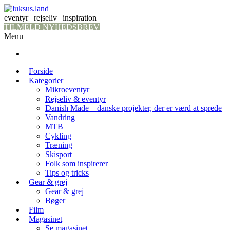
eventyr | rejseliv | inspiration
TILMELD NYHEDSBREV
Menu
Forside
Kategorier
Mikroeventyr
Rejseliv & eventyr
Danish Made – danske projekter, der er værd at sprede
Vandring
MTB
Cykling
Træning
Skisport
Folk som inspirerer
Tips og tricks
Gear & grej
Gear & grej
Bøger
Film
Magasinet
Se magasinet