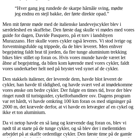
“Hver gang jeg rundede de skarpe hårnåle sving, mødte
jeg endnu en stejl bakke, der førte direkte opad.”
Men mit første møde med de italienske landevejscykler blev i
særdeleshed en skuffelse. Den første dag skulle vi mødes med vores
guide for dagen, Davide Pasquero, på et torv i landsbyen
Murazzano. Her skulle vores cykler også leveres. Vi stod ivrige og
forventningsfulde og trippede, da de blev leveret. Men enhver
begejstring faldt brat til jorden, da fire tunge aluminium trekking
bikes blev stillet op foran os. Hvis vores munde havde været let
åbne af begejstring, da bilen kom kørende med vores cykler, faldt
vores underkæber helt ned på brystet ved synet af de cykler.
Den stakkels italiener, der leverede dem, havde blot leveret de
cykler, han havde til rådighed, og havde svært ved at imødekomme
vores ønske om bedre cykler. Der fulgte en times tid, hvor der blev
ringet rundt til turistguider, cykelforhandlere osv. Dagens program
var ret hårdt, vi havde omkring 100 km foran os med stigninger på
2000 m, det krævede derfor, at vi havde en letvægter af en cykel og
ikke et ton aluminium.
Da vi netop havde en så lang og krævende dag foran os, blev vi
nødt til at starte på de tunge cykler, og så blev der i mellemtiden
arbejdet på at skaffe ordentlige cykler. Den første time på de gamle