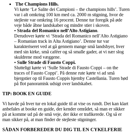
The Champions Hills.
Vi kørte ‘Le Salite dei Campioni – the champions hills’. Turen
var i alt omkring 100 km med ca. 2000 m stigning, hvor de
stejleste var omkring 16 procent. Denne tur foregik på øde
veje både åbne landskaber og mindre stier i skoven.
•
Strada del Romanico nell’Alto Astigiano
.
Derudover kørte vi ‘Strada del Romanico nell’Alto Astigiano
– Romanian track in Alta Astigiano’. Denne tur var
karakteriseret ved at gå gennem mange små landsbyer, hver
med sin kirke, små caféer og så smalle gader, at vi nær slog
skuldrene mod væggene.
•
Sulle Strade di Fausto Coppi.
Slutteligt kørte vi ‘Sulle Strade di Fausto Coppi – on the
traces of Fausto Coppi’. På denne rute kørte vi ad små
bjergstier op til Fausto Coppis hjemby Castellania. Turen bød
på flot panoramisk udsigt over landskabet.
TIP: BOOK EN GUIDE
Vi havde på hver tur en lokal guide til at vise os rundt. Det kan klart
anbefales at booke en guide, der kender området, så man er sikker
på at komme ud på de små veje, der ikke er trafikerede. Og så er
man sikker på, at man finder de stejleste stigninger.
SÅDAN FORBEREDER DU DIG TIL EN CYKELFERIE