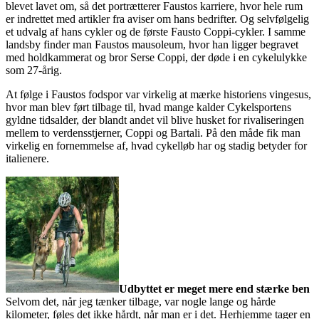
blevet lavet om, så det portrætterer Faustos karriere, hvor hele rum
er indrettet med artikler fra aviser om hans bedrifter. Og selvfølgelig
et udvalg af hans cykler og de første Fausto Coppi-cykler. I samme
landsby finder man Faustos mausoleum, hvor han ligger begravet
med holdkammerat og bror Serse Coppi, der døde i en cykelulykke
som 27-årig.
At følge i Faustos fodspor var virkelig at mærke historiens vingesus,
hvor man blev ført tilbage til, hvad mange kalder Cykelsportens
gyldne tidsalder, der blandt andet vil blive husket for rivaliseringen
mellem to verdensstjerner, Coppi og Bartali. På den måde fik man
virkelig en fornemmelse af, hvad cykelløb har og stadig betyder for
italienere.
Udbyttet er meget mere end stærke ben
Selvom det, når jeg tænker tilbage, var nogle lange og hårde
kilometer, føles det ikke hårdt, når man er i det. Herhjemme tager en