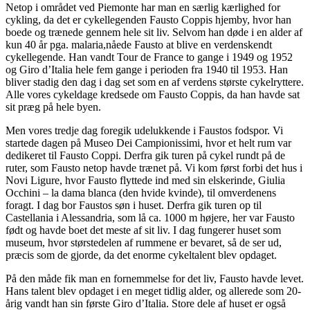
Netop i området ved Piemonte har man en særlig kærlighed for
cykling, da det er cykellegenden Fausto Coppis hjemby, hvor han
boede og trænede gennem hele sit liv. Selvom han døde i en alder af
kun 40 år pga. malaria,nåede Fausto at blive en verdenskendt
cykellegende. Han vandt Tour de France to gange i 1949 og 1952
og Giro d’Italia hele fem gange i perioden fra 1940 til 1953. Han
bliver stadig den dag i dag set som en af verdens største cykelryttere.
Alle vores cykeldage kredsede om Fausto Coppis, da han havde sat
sit præg på hele byen.
Men vores tredje dag foregik udelukkende i Faustos fodspor. Vi
startede dagen på Museo Dei Campionissimi, hvor et helt rum var
dedikeret til Fausto Coppi. Derfra gik turen på cykel rundt på de
ruter, som Fausto netop havde trænet på. Vi kom først forbi det hus i
Novi Ligure, hvor Fausto flyttede ind med sin elskerinde, Giulia
Occhini – la dama blanca (den hvide kvinde), til omverdenens
foragt. I dag bor Faustos søn i huset. Derfra gik turen op til
Castellania i Alessandria, som lå ca. 1000 m højere, her var Fausto
født og havde boet det meste af sit liv. I dag fungerer huset som
museum, hvor størstedelen af rummene er bevaret, så de ser ud,
præcis som de gjorde, da det enorme cykeltalent blev opdaget.
På den måde fik man en fornemmelse for det liv, Fausto havde levet.
Hans talent blev opdaget i en meget tidlig alder, og allerede som 20-
årig vandt han sin første Giro d’Italia. Store dele af huset er også