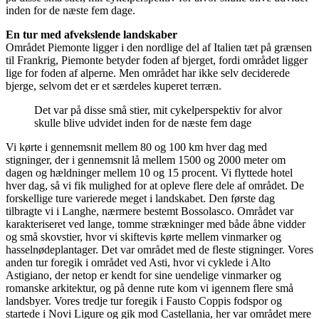
inden for de næste fem dage.
En tur med afvekslende landskaber
Området Piemonte ligger i den nordlige del af Italien tæt på grænsen
til Frankrig, Piemonte betyder foden af bjerget, fordi området ligger
lige for foden af alperne. Men området har ikke selv deciderede
bjerge, selvom det er et særdeles kuperet terræn.
Det var på disse små stier, mit cykelperspektiv for alvor
skulle blive udvidet inden for de næste fem dage
Vi kørte i gennemsnit mellem 80 og 100 km hver dag med
stigninger, der i gennemsnit lå mellem 1500 og 2000 meter om
dagen og hældninger mellem 10 og 15 procent. Vi flyttede hotel
hver dag, så vi fik mulighed for at opleve flere dele af området. De
forskellige ture varierede meget i landskabet. Den første dag
tilbragte vi i Langhe, nærmere bestemt Bossolasco. Området var
karakteriseret ved lange, tomme strækninger med både åbne vidder
og små skovstier, hvor vi skiftevis kørte mellem vinmarker og
hasselnødeplantager. Det var området med de fleste stigninger. Vores
anden tur foregik i området ved Asti, hvor vi cyklede i Alto
Astigiano, der netop er kendt for sine uendelige vinmarker og
romanske arkitektur, og på denne rute kom vi igennem flere små
landsbyer. Vores tredje tur foregik i Fausto Coppis fodspor og
startede i Novi Ligure og gik mod Castellania, her var området mere