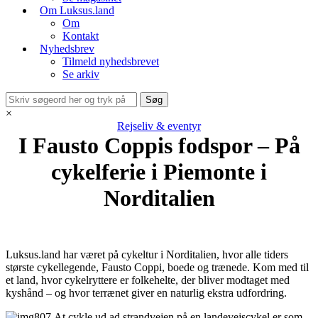
Om Luksus.land
Om
Kontakt
Nyhedsbrev
Tilmeld nyhedsbrevet
Se arkiv
×
Rejseliv & eventyr
I Fausto Coppis fodspor – På
cykelferie i Piemonte i
Norditalien
Luksus.land har været på cykeltur i Norditalien, hvor alle tiders
største cykellegende, Fausto Coppi, boede og trænede. Kom med til
et land, hvor cykelryttere er folkehelte, der bliver modtaget med
kyshånd – og hvor terrænet giver en naturlig ekstra udfordring.
At cykle ud ad strandvejen på en landevejscykel er som