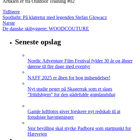
Artiklen er fra Outdoor Training #02
Tidligere
Spotlight: På klatretur med legenden Stefan Glowacz
Næste
De danske skibyggere: WOODCOUTURE
Seneste opslag
Nordic Adventure Film Festival fylder 30 år og åbner
dørene til fire dage med eventyr
NAFF 2025 er åben for bog indsendelser!
Nyt studie peger på Skagerrak som et slags
”fritidshjem” for den gådefulde grønlandshaj
Gamle luftfotos giver forskere nyt redskab til at
forudsige havstigninger
Stor bevilling skal styrke Padborg som startpunkt for
Hærvejen