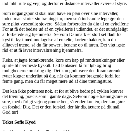
ind mht. rute og vejr, og derfor er distance-intervaller svære at styre.
Som udgangspunkt skal man have en plan over sine intervaller,
inden man starter sin træningstur, men små indskudte lege gør den
sure pligt væsentlig sjovere. Sådan forbereder du dig til en cykelferie
For at få det bedste ud af en cykelferie i udlandet, er det uundgåeligt
at forberede sig hjemmefra. Selvom Danmark er stort set fladt fra
kyst til kyst med undtagelse af enkelte, kortere bakker, kan du
alligevel træne, så du får power i benene op til turen. Det vigt igste
råd er at få lavet intervaltræning hjemmefra.
F.eks. at jagte forankørende, køre om kap på rundstrækninger eller
spurte til nærmeste byskilt. Lad fantasien få frit løb og brug
mulighederne omkring dig. Det kan godt være den forankørende
rytter kigger underligt på dig, når du kommer bragende forbi for
femte gang, men du får meget mere ud af dine træningsture.
Det kan ikke pointeres nok, at for at blive bedre på cyklen kræver
det træning, præcis som i gamle dage. Selvom nogle træningsture er
sure, med dårligt vejr og ømme ben, så er der kun én, der kan gøre
en forskel: Dig. Det er den forskel, der får dig tættere på dit mål.
God tur!
Tekst Sofie Kyed