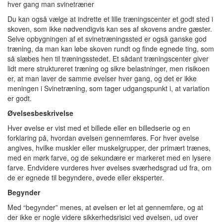
hver gang man svinetræner
Du kan også vælge at indrette et lille træningscenter et godt sted i
skoven, som ikke nødvendigvis kan ses af skovens andre gæster.
Selve opbygningen af et svinetræningssted er også ganske god
træning, da man kan løbe skoven rundt og finde egnede ting, som
så slæbes hen til træningsstedet. Et sådant træningscenter giver
lidt mere struktureret træning og sikre belastninger, men risikoen
er, at man laver de samme øvelser hver gang, og det er ikke
meningen i Svinetræning, som tager udgangspunkt i, at variation
er godt.
Øvelsesbeskrivelse
Hver øvelse er vist med et billede eller en billedserie og en
forklaring på, hvordan øvelsen gennemføres. For hver øvelse
angives, hvilke muskler eller muskelgrupper, der primært trænes,
med en mørk farve, og de sekundære er markeret med en lysere
farve. Endvidere vurderes hver øvelses sværhedsgrad ud fra, om
de er egnede til begyndere, øvede eller eksperter.
Begynder
Med “begynder” menes, at øvelsen er let at gennemføre, og at
der ikke er nogle videre sikkerhedsrisici ved øvelsen, ud over