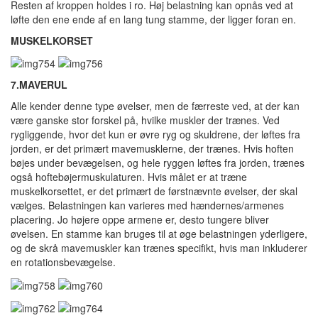
Resten af kroppen holdes i ro. Høj belastning kan opnås ved at
løfte den ene ende af en lang tung stamme, der ligger foran en.
MUSKELKORSET
7.MAVERU
L
Alle kender denne type øvelser, men de færreste ved, at der kan
være ganske stor forskel på, hvilke muskler der trænes. Ved
rygliggende, hvor det kun er øvre ryg og skuldrene, der løftes fra
jorden, er det primært mavemusklerne, der trænes. Hvis hoften
bøjes under bevægelsen, og hele ryggen løftes fra jorden, trænes
også hoftebøjermuskulaturen. Hvis målet er at træne
muskelkorsettet, er det primært de førstnævnte øvelser, der skal
vælges. Belastningen kan varieres med hændernes/armenes
placering. Jo højere oppe armene er, desto tungere bliver
øvelsen. En stamme kan bruges til at øge belastningen yderligere,
og de skrå mavemuskler kan trænes specifikt, hvis man inkluderer
en rotationsbevægelse.