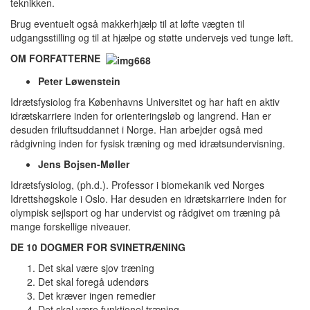
teknikken.
Brug eventuelt også makkerhjælp til at løfte vægten til
udgangsstilling og til at hjælpe og støtte undervejs ved tunge løft.
OM
FORFATTERNE
Peter Løwenstein
Idrætsfysiolog fra Københavns Universitet og har haft en aktiv
idrætskarriere inden for orienteringsløb og langrend. Han er
desuden friluftsuddannet i Norge. Han arbejder også med
rådgivning inden for fysisk træning og med idrætsundervisning.
Jens Bojsen-Møller
Idrætsfysiolog, (ph.d.). Professor i biomekanik ved Norges
Idrettshøgskole i Oslo. Har desuden en idrætskarriere inden for
olympisk sejlsport og har undervist og rådgivet om træning på
mange forskellige niveauer.
DE 10 DOGMER FOR
SVIN
ETRÆNING
Det skal være sjov træning
Det skal foregå udendørs
Det kræver ingen remedier
Det skal være funktionel træning