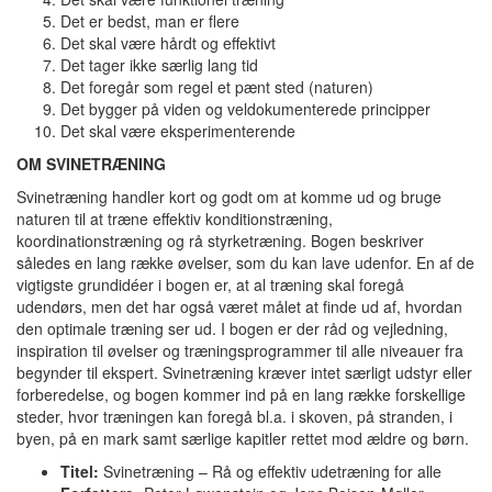
Det er bedst, man er flere
Det skal være hårdt og effektivt
Det tager ikke særlig lang tid
Det foregår som regel et pænt sted (naturen)
Det bygger på viden og veldokumenterede principper
Det skal være eksperimenterende
OM SVINETRÆNING
Svinetræning handler kort og godt om at komme ud og bruge
naturen til at træne effektiv konditionstræning,
koordinationstræning og rå styrketræning. Bogen beskriver
således en lang række øvelser, som du kan lave udenfor. En af de
vigtigste grundidéer i bogen er, at al træning skal foregå
udendørs, men det har også været målet at finde ud af, hvordan
den optimale træning ser ud. I bogen er der råd og vejledning,
inspiration til øvelser og træningsprogrammer til alle niveauer fra
begynder til ekspert. Svinetræning kræver intet særligt udstyr eller
forberedelse, og bogen kommer ind på en lang række forskellige
steder, hvor træningen kan foregå bl.a. i skoven, på stranden, i
byen, på en mark samt særlige kapitler rettet mod ældre og børn.
Titel:
Svinetræning – Rå og effektiv udetræning for alle