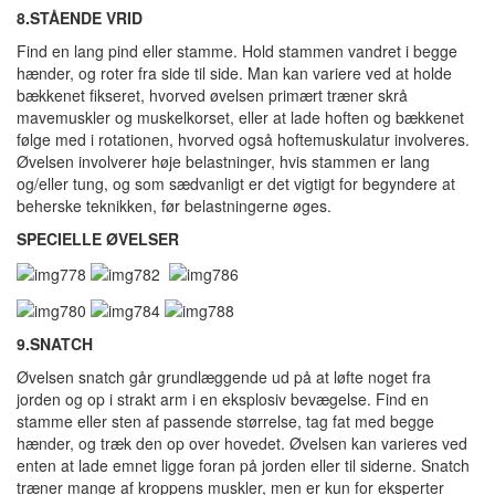
8.STÅENDE VRID
Find en lang pind eller stamme. Hold stammen vandret i begge
hænder, og roter fra side til side. Man kan variere ved at holde
bækkenet fikseret, hvorved øvelsen primært træner skrå
mavemuskler og muskelkorset, eller at lade hoften og bækkenet
følge med i rotationen, hvorved også hoftemuskulatur involveres.
Øvelsen involverer høje belastninger, hvis stammen er lang
og/eller tung, og som sædvanligt er det vigtigt for begyndere at
beherske teknikken, før belastningerne øges.
SPECIELLE ØVELSER
9.SNATCH
Øvelsen snatch går grundlæggende ud på at løfte noget fra
jorden og op i strakt arm i en eksplosiv bevægelse. Find en
stamme eller sten af passende størrelse, tag fat med begge
hænder, og træk den op over hovedet. Øvelsen kan varieres ved
enten at lade emnet ligge foran på jorden eller til siderne. Snatch
træner mange af kroppens muskler, men er kun for eksperter