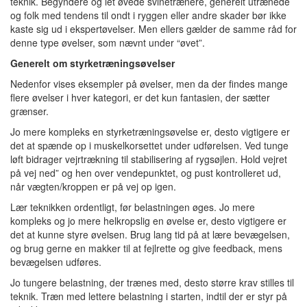
teknik. Begyndere og let øvede svinetrænere, generelt utrænede
og folk med tendens til ondt i ryggen eller andre skader bør ikke
kaste sig ud i ekspertøvelser. Men ellers gælder de samme råd for
denne type øvelser, som nævnt under “øvet”.
Generelt om styrketræningsøvelser
Nedenfor vises eksempler på øvelser, men da der findes mange
flere øvelser i hver kategori, er det kun fantasien, der sætter
grænser.
Jo mere kompleks en styrketræningsøvelse er, desto vigtigere er
det at spænde op i muskelkorsettet under udførelsen. Ved tunge
løft bidrager vejrtrækning til stabilisering af rygsøjlen. Hold vejret
på vej ned” og hen over vendepunktet, og pust kontrolleret ud,
når vægten/kroppen er på vej op igen.
Lær teknikken ordentligt, før belastningen øges. Jo mere
kompleks og jo mere helkropslig en øvelse er, desto vigtigere er
det at kunne styre øvelsen. Brug lang tid på at lære bevægelsen,
og brug gerne en makker til at fejlrette og give feedback, mens
bevægelsen udføres.
Jo tungere belastning, der trænes med, desto større krav stilles til
teknik. Træn med lettere belastning i starten, indtil der er styr på