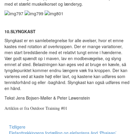
med et stærkt muskelkorset og lænderyg.
10.SLYNGKAST
Slyngkast er en samlebetegnelse for alle øvelser, hvor et emne
kastes med rotation af overkroppen. Der er mange variationer,
men start bredstående med et relativt tungt emne i hænderne.
Vær godt spændt op i maven, lav en modbevægelse, og slyng
emnet af sted. Belastningen kan øges ved at bruge en kævle, så
tyngdepunktet kommer endnu længere væk fra kroppen. Der kan
varieres ved at kaste højt eller lavt, og kastene kan udføres som
tennisforhånd og eller -baghånd. Slyngkast kan også udføres med
en hånd.
Tekst Jens Bojsen-Møller & Peter Løwenstein
Artiklen er fra Outdoor Training #01
Tidligere
Elefanttrekkingens fortælling og elefantens ånd ‘Phajaan’