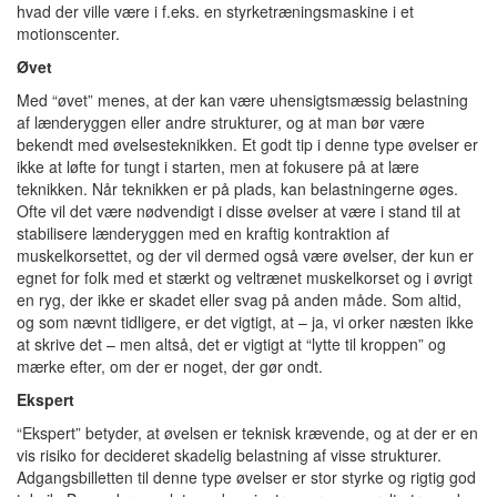
hvad der ville være i f.eks. en styrketræningsmaskine i et
motionscenter.
Øvet
Med “øvet” menes, at der kan være uhensigtsmæssig belastning
af lænderyggen eller andre strukturer, og at man bør være
bekendt med øvelsesteknikken. Et godt tip i denne type øvelser er
ikke at løfte for tungt i starten, men at fokusere på at lære
teknikken. Når teknikken er på plads, kan belastningerne øges.
Ofte vil det være nødvendigt i disse øvelser at være i stand til at
stabilisere lænderyggen med en kraftig kontraktion af
muskelkorsettet, og der vil dermed også være øvelser, der kun er
egnet for folk med et stærkt og veltrænet muskelkorset og i øvrigt
en ryg, der ikke er skadet eller svag på anden måde. Som altid,
og som nævnt tidligere, er det vigtigt, at – ja, vi orker næsten ikke
at skrive det – men altså, det er vigtigt at “lytte til kroppen” og
mærke efter, om der er noget, der gør ondt.
Ekspert
“Ekspert” betyder, at øvelsen er teknisk krævende, og at der er en
vis risiko for decideret skadelig belastning af visse strukturer.
Adgangsbilletten til denne type øvelser er stor styrke og rigtig god