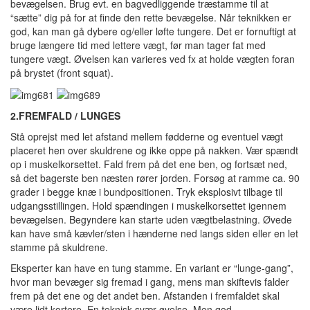
bevægelsen. Brug evt. en bagvedliggende træstamme til at
“sætte” dig på for at finde den rette bevægelse. Når teknikken er
god, kan man gå dybere og/eller løfte tungere. Det er fornuftigt at
bruge længere tid med lettere vægt, før man tager fat med
tungere vægt. Øvelsen kan varieres ved fx at holde vægten foran
på brystet (front squat).
2.FREMFALD / LUNGES
Stå oprejst med let afstand mellem fødderne og eventuel vægt
placeret hen over skuldrene og ikke oppe på nakken. Vær spændt
op i muskelkorsettet. Fald frem på det ene ben, og fortsæt ned,
så det bagerste ben næsten rører jorden. Forsøg at ramme ca. 90
grader i begge knæ i bundpositionen. Tryk eksplosivt tilbage til
udgangsstillingen. Hold spændingen i muskelkorsettet igennem
bevægelsen. Begyndere kan starte uden vægtbelastning. Øvede
kan have små kævler/sten i hænderne ned langs siden eller en let
stamme på skuldrene.
Eksperter kan have en tung stamme. En variant er “lunge-gang”,
hvor man bevæger sig fremad i gang, mens man skiftevis falder
frem på det ene og det andet ben. Afstanden i fremfaldet skal
være lidt kortere. En teknisk svær øvelse. Men god.