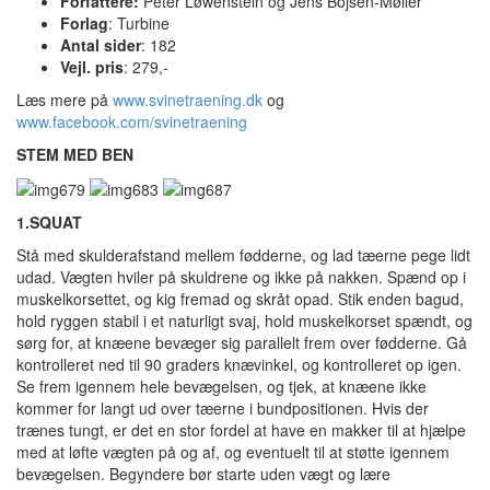
Forfattere:
Peter Løwenstein og Jens Bojsen-Møller
Forlag
: Turbine
Antal sider
: 182
Vejl. pris
: 279,-
Læs mere på
www.svinetraening.dk
og
www.facebook.com/svinetraening
STEM
MED BEN
1.SQUAT
Stå med skulderafstand mellem fødderne, og lad tæerne pege lidt
udad. Vægten hviler på skuldrene og ikke på nakken. Spænd op i
muskelkorsettet, og kig fremad og skråt opad. Stik enden bagud,
hold ryggen stabil i et naturligt svaj, hold muskelkorset spændt, og
sørg for, at knæene bevæger sig parallelt frem over fødderne. Gå
kontrolleret ned til 90 graders knævinkel, og kontrolleret op igen.
Se frem igennem hele bevægelsen, og tjek, at knæene ikke
kommer for langt ud over tæerne i bundpositionen. Hvis der
trænes tungt, er det en stor fordel at have en makker til at hjælpe
med at løfte vægten på og af, og eventuelt til at støtte igennem
bevægelsen. Begyndere bør starte uden vægt og lære