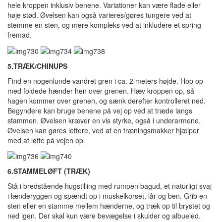
hele kroppen inklusiv benene. Variationer kan være flade eller
høje stød. Øvelsen kan også varieres/gøres tungere ved at
stemme en sten, og mere kompleks ved at inkludere et spring
fremad.
5.TRÆK/CHINUPS
Find en nogenlunde vandret gren i ca. 2 meters højde. Hop op
med foldede hænder hen over grenen. Hæv kroppen op, så
hagen kommer over grenen, og sænk derefter kontrolleret ned.
Begyndere kan bruge benene på vej op ved at træde langs
stammen. Øvelsen kræver en vis styrke, også i underarmene.
Øvelsen kan gøres lettere, ved at en træningsmakker hjælper
med at løfte på vejen op.
6.STAMMELØFT (TRÆK)
Stå i bredstående hugstilling med rumpen bagud, et naturligt svaj
i lænderyggen og spændt op i muskelkorset, lår og ben. Grib en
sten eller en stamme mellem hænderne, og træk op til brystet og
ned igen. Der skal kun være bevægelse i skulder og albueled.