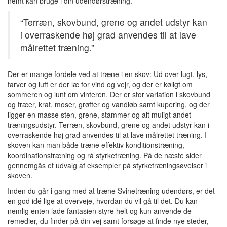
nemt kan bruge i din udendørstræning.
“Terræn, skovbund, grene og andet udstyr kan
i overraskende høj grad anvendes til at lave
målrettet træning.”
Der er mange fordele ved at træne i en skov: Ud over lugt, lys,
farver og luft er der læ for vind og vejr, og der er køligt om
sommeren og lunt om vinteren. Der er stor variation i skovbund
og træer, krat, moser, grøfter og vandløb samt kupering, og der
ligger en masse sten, grene, stammer og alt muligt andet
træningsudstyr. Terræn, skovbund, grene og andet udstyr kan i
overraskende høj grad anvendes til at lave målrettet træning. I
skoven kan man både træne effektiv konditionstræning,
koordinationstræning og rå styrketræning. På de næste sider
gennemgås et udvalg af eksempler på styrketræningsøvelser i
skoven.
Inden du går i gang med at træne Svinetræning udendørs, er det
en god idé lige at overveje, hvordan du vil gå til det. Du kan
nemlig enten lade fantasien styre helt og kun anvende de
remedier, du finder på din vej samt forsøge at finde nye steder,