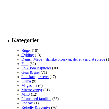
Kategorier
Bøger
(18)
Cykling
(13)
Danish Made – danske projekter, der er værd at sprede
(1
Film
(32)
Folk som inspirerer
(106)
Gear & grej
(71)
Ikke kategoriseret
(17)
Klima
(9)
Magasinet
(6)
Mikroeventyr
(31)
MTB
(12)
På tur med familien
(33)
Podcast
(1)
Rejseliv & eventyr
(76)