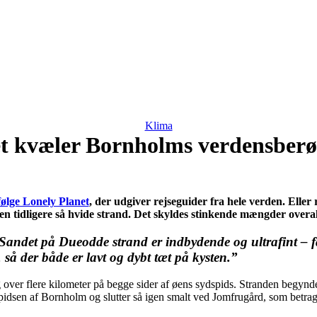
Klima
t kvæler Bornholms verdensberø
følge Lonely Planet
, der udgiver rejseguider fra hele verden. Eller
den tidligere så hvide strand. Det skyldes stinkende mængder overa
det på Dueodde strand er indbydende og ultrafint – faktis
 så der både er lavt og dybt tæt på kysten.”
g over flere kilometer på begge sider af øens sydspids. Stranden beg
pidsen af Bornholm og slutter så igen smalt ved Jomfrugård, som betrag