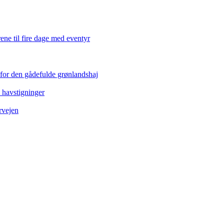
ene til fire dage med eventyr
 for den gådefulde grønlandshaj
e havstigninger
rvejen