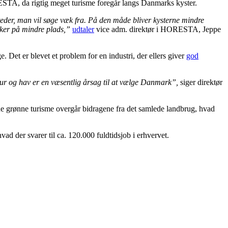
ESTA, da rigtig meget turisme foregår langs Danmarks kyster.
teder, man vil søge væk fra. På den måde bliver kysterne mindre
esker på mindre plads,”
udtaler
vice adm. direktør i HORESTA, Jeppe
 Det er blevet et problem for en industri, der ellers giver
god
atur og hav er en væsentlig årsag til at vælge Danmark”,
siger direktør
nne grønne turisme overgår bidragene fra det samlede landbrug, hvad
vad der svarer til ca. 120.000 fuldtidsjob i erhvervet.