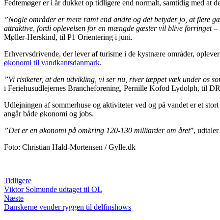
Fedtemøger er i år dukket op tidligere end normalt, samtidig med at
”Nogle områder er mere ramt end andre og det betyder jo, at flere gæ
attraktive, fordi oplevelsen for en mængde gæster vil blive forringet 
Møller-Herskind, til P1 Orientering i juni.
Erhvervsdrivende, der lever af turisme i de kystnære områder, oplever 
økonomi til vandkantsdanmark
.
”Vi risikerer, at den udvikling, vi ser nu, river tæppet væk under os 
i Feriehusudlejernes Brancheforening, Pernille Kofod Lydolph, til DR
Udlejningen af sommerhuse og aktiviteter ved og på vandet er et stort
angår både økonomi og jobs.
”Det er en økonomi på omkring 120-130 milliarder om året
”, udtale
Foto: Christian Hald-Mortensen / Gylle.dk
Tidligere
Viktor Solmunde udtaget til OL
Næste
Danskerne vender ryggen til delfinshows