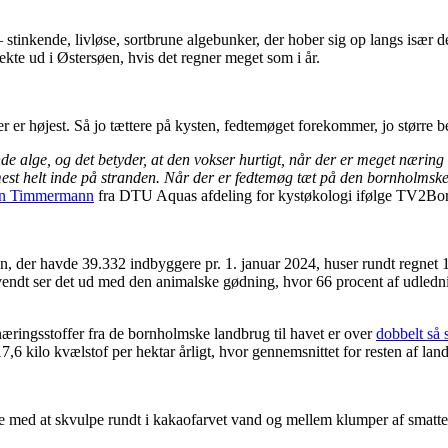
 stinkende, livløse, sortbrune algebunker, der hober sig op langs især 
te ud i Østersøen, hvis det regner meget som i år.
 er højest. Så jo tættere på kysten, fedtemøget forekommer, jo større be
alge, og det betyder, at den vokser hurtigt, når der er meget næring 
mest helt inde på stranden. Når der er fedtemøg tæt på den bornholmske
ren Timmermann
fra DTU Aquas afdeling for kystøkologi ifølge TV2Bo
 der havde 39.332 indbyggere pr. 1. januar 2024, huser rundt regnet 1.
vendt ser det ud med den animalske gødning, hvor 66 procent af udledn
ringsstoffer fra de bornholmske landbrug til havet er over
dobbelt så s
kilo kvælstof per hektar årligt, hvor gennemsnittet for resten af land
e med at skvulpe rundt i kakaofarvet vand og mellem klumper af smatte