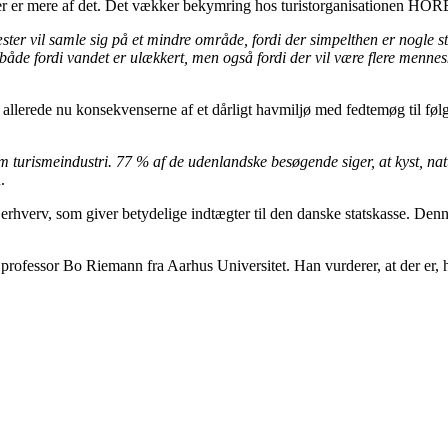
 der er mere af det. Det vækker bekymring hos turistorganisationen HOR
ster vil samle sig på et mindre område, fordi der simpelthen er nogle s
– både fordi vandet er ulækkert, men også fordi der vil være flere menn
allerede nu konsekvenserne af et dårligt havmiljø med fedtemøg til følge.
som turismeindustri. 77 % af de udenlandske besøgende siger, at kyst, n
.
 erhverv, som giver betydelige indtægter til den danske statskasse. De
r professor Bo Riemann fra Aarhus Universitet. Han vurderer, at der er, h