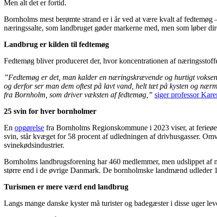
Men alt det er fortid.
Bornholms mest berømte strand er i år ved at være kvalt af fedtemøg –
næringssalte, som landbruget gøder markerne med, men som løber direk
Landbrug er kilden til fedtemøg
Fedtemøg bliver produceret der, hvor koncentrationen af næringsstoffer
”Fedtemøg er det, man kalder en næringskrævende og hurtigt voksende 
og derfor ser man dem oftest på lavt vand, helt tæt på kysten og nær
fra Bornholm, som driver væksten af fedtemøg,”
siger professor Ka
25 svin for hver bornholmer
En
opgørelse
fra Bornholms Regionskommune i 2023 viser, at ferieøen,
svin, står kvæget for 58 procent af udledningen af drivhusgasser. Om
svinekødsindustrier.
Bornholms landbrugsforening har 460 medlemmer, men udslippet af næ
større end i de øvrige Danmark. De bornholmske landmænd udleder 17,6 
Turismen er mere værd end landbrug
Langs mange danske kyster må turister og badegæster i disse uger lev