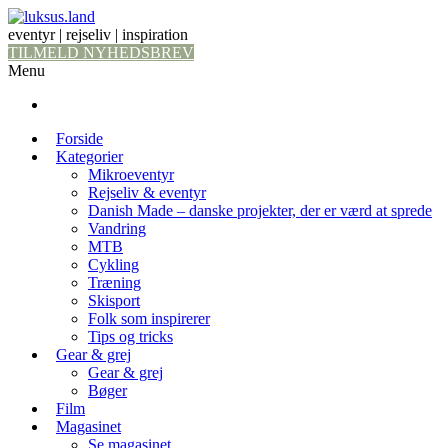
eventyr | rejseliv | inspiration
TILMELD NYHEDSBREV
Menu
Forside
Kategorier
Mikroeventyr
Rejseliv & eventyr
Danish Made – danske projekter, der er værd at sprede
Vandring
MTB
Cykling
Træning
Skisport
Folk som inspirerer
Tips og tricks
Gear & grej
Gear & grej
Bøger
Film
Magasinet
Se magasinet