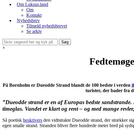
Om Luksus.land
Om
Kontakt
Nyhedsbrev
Tilmeld nyhedsbrevet
Se arkiv
×
Fedtemøge
På Bornholm er Dueodde Strand blandt de 100 bedste i verden
i
turister, der bader fra 
”Dueodde strand er en af Europas bedste sandstrande. San
timeglas. Vandet er klart og rent – og med mange revler,
Så poetisk
beskrivers
den vidtstrakte Dueodde strand, der strækker si
egen smalle strand. Stranden bliver flere hundrede meter bred på syds