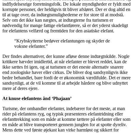
indflydelsesrige forretningsfolk. De lokale myndigheder er fyldt med
korrupte personer, der heldigvis tit bliver afsløret. Der er dog altid en
til at tage over, da indtægtsmulighederne er for store til at modstå.
Selv om det ikke kan nægtes, at indtægterne fra turismen er
nødvendig for mange fattige elefantførere, så er det yderst skadeligt
for elefantens velfærd og fremtiden for den asiatiske elefant.
“Krybskytterne bedøver elefantungen og skyder de
voksne elefanter.”
Der findes alternativer, der kunne afløse denne indtægtskilde. Nogle
kritikere hævder imidlertid, at når elefanter er blevet reddet, kan de
ikke sættes fri igen, og at turismen er det eneste alternativ snarere
end zoologiske haver eller cirkus. De bliver dog sandsynligvis ikke
bedre behandlet, bare fordi de er økonomisk værdifulde. Det er mere
sandsynligt, at de vil komme til at arbejde hårdere og blive udnyttet
mere af deres ejere.
At knuse elefantens ånd ‘Phajaan’
Turisme, der omhandler elefanter, indebærer for det meste, at man
rider på elefantens ryg, og typisk præsenteres elefantridning eller
elefanttrekking som en måde at komme tættere på elefanter eller som
en måde at blive transporteret gennem junglen for at spotte dyreliv.
Mens dette ved første øjekast kan virke harmløst og sikkert for