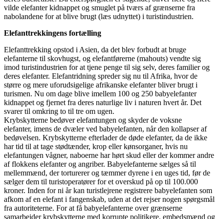
vilde elefanter kidnappet og smuglet på tværs af grænserne fra
nabolandene for at blive brugt (læs udnyttet) i turistindustrien.
Elefanttrekkingens fortælling
Elefanttrekking opstod i Asien, da det blev forbudt at bruge
elefanterne til skovhugst, og elefantførerne (mahouts) vendte sig
imod turistindustrien for at tjene penge til sig selv, deres familier og
deres elefanter. Elefantridning spreder sig nu til Afrika, hvor de
større og mere uforudsigelige afrikanske elefanter bliver brugt i
turismen. Nu om dage blive imellem 100 og 250 babyelefanter
kidnappet og fjernet fra deres naturlige liv i naturen hvert år. Det
svarer til omkring to til tre om ugen.
Krybskytterne bedøver elefantungen og skyder de voksne
elefanter, imens de dvæler ved babyelefanten, når den kollapser af
bedøvelsen. Krybskytterne efterlader de døde elefanter, da de ikke
har tid til at tage stødtænder, krop eller kønsorganer, hvis nu
elefantungen vågner, naboerne har hørt skud eller der kommer andre
af flokkens elefanter og angriber. Babyelefanterne sælges så til
mellemmænd, der torturerer og tæmmer dyrene i en uges tid, før de
sælger dem til turistoperatører for et overskud på op til 100.000
kroner. Inden for ni år kan turistlejrene registrere babyelefanten som
afkom af en elefant i fangenskab, uden at det rejser nogen spørgsmål
fra autoriteterne. For at få babyelefanterne over grænserne
samarbejder krybskytterne med korrupte politikere, embedsmænd og