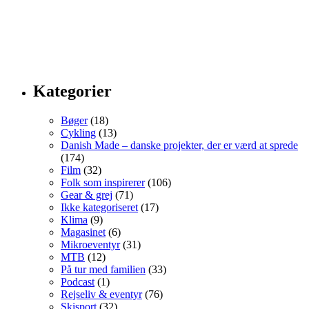
Kategorier
Bøger
(18)
Cykling
(13)
Danish Made – danske projekter, der er værd at sprede
(174)
Film
(32)
Folk som inspirerer
(106)
Gear & grej
(71)
Ikke kategoriseret
(17)
Klima
(9)
Magasinet
(6)
Mikroeventyr
(31)
MTB
(12)
På tur med familien
(33)
Podcast
(1)
Rejseliv & eventyr
(76)
Skisport
(32)