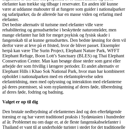
elefanter kan trække sig tilbage i reservater. En anden idé kunne
være at uddanne mahouter til at fungere som guider i nationalparker
og safariparker, da de allerede har en masse viden og erfaring med
elefanter.
Det bedste alternativ til turisme med elefanter ville være
rehabilitering og genudsættelse i beskyttede naturområder, men
mange elefanter har lidt for meget psykisk og fysisk skade i
fangenskab til at kunne genudsættes. Den bedste løsning for dem vil
derfor være at leve på et fristed, hvor de bliver passet. Eksempler
herpå kan være The Surin Project, Elephant Nature Park, WFFT
Elephant Refuge, Boon Lott’s Sanctuary (BLES) og Thai Elephant
Conservation Center. Man kan besøge disse steder som gæst eller
arbejde der som frivillig i længere perioder. Et andet alternativ er
Elephant Hills i Khao Sok National Park, hvor man har kombineret
opholdet i nationalparken med en elefantoplevelse uden
elefantridning, men med oplysning og interaktion med elefanterne
på deres præmisser, så som nyplantning af deres føde, tilberedning
af deres føde, fodring og badning.
Valget er op til dig
Den brutale nedbrydning af elefanternes ånd og den efterfølgende
træning er og har været traditionel praksis i Sydøstasien i hundreder
af år. Problemet nu om dage er, at de fleste fangenskabselefanter i
Thailand er vant til at underholde turister i stedet for det traditionelle