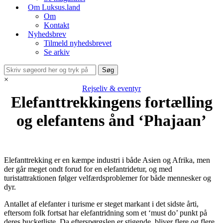
Om Luksus.land
Om
Kontakt
Nyhedsbrev
Tilmeld nyhedsbrevet
Se arkiv
×
Rejseliv & eventyr
Elefanttrekkingens fortælling
og elefantens ånd ‘Phajaan’
Elefanttrekking er en kæmpe industri i både Asien og Afrika, men
der går meget ondt forud for en elefantridetur, og med
turistattraktionen følger velfærdsproblemer for både mennesker og
dyr.
Antallet af elefanter i turisme er steget markant i det sidste årti,
eftersom folk fortsat har elefantridning som et ‘must do’ punkt på
deres bucketliste. Da efterspørgslen er stigende, bliver flere og flere