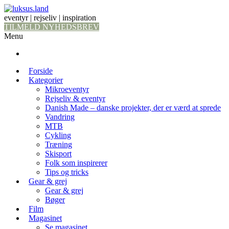
eventyr | rejseliv | inspiration
TILMELD NYHEDSBREV
Menu
Forside
Kategorier
Mikroeventyr
Rejseliv & eventyr
Danish Made – danske projekter, der er værd at sprede
Vandring
MTB
Cykling
Træning
Skisport
Folk som inspirerer
Tips og tricks
Gear & grej
Gear & grej
Bøger
Film
Magasinet
Se magasinet