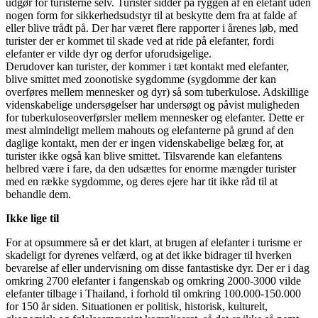
udgør for turisterne selv. Turister sidder på ryggen af en elefant uden
nogen form for sikkerhedsudstyr til at beskytte dem fra at falde af
eller blive trådt på. Der har været flere rapporter i årenes løb, med
turister der er kommet til skade ved at ride på elefanter, fordi
elefanter er vilde dyr og derfor uforudsigelige.
Derudover kan turister, der kommer i tæt kontakt med elefanter,
blive smittet med zoonotiske sygdomme (sygdomme der kan
overføres mellem mennesker og dyr) så som tuberkulose. Adskillige
videnskabelige undersøgelser har undersøgt og påvist muligheden
for tuberkuloseoverførsler mellem mennesker og elefanter. Dette er
mest almindeligt mellem mahouts og elefanterne på grund af den
daglige kontakt, men der er ingen videnskabelige belæg for, at
turister ikke også kan blive smittet. Tilsvarende kan elefantens
helbred være i fare, da den udsættes for enorme mængder turister
med en række sygdomme, og deres ejere har tit ikke råd til at
behandle dem.
Ikke lige til
For at opsummere så er det klart, at brugen af elefanter i turisme er
skadeligt for dyrenes velfærd, og at det ikke bidrager til hverken
bevarelse af eller undervisning om disse fantastiske dyr. Der er i dag
omkring 2700 elefanter i fangenskab og omkring 2000-3000 vilde
elefanter tilbage i Thailand, i forhold til omkring 100.000-150.000
for 150 år siden. Situationen er politisk, historisk, kulturelt,