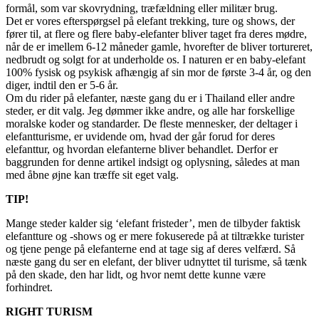
formål, som var skovrydning, træfældning eller militær brug.
Det er vores efterspørgsel på elefant trekking, ture og shows, der
fører til, at flere og flere baby-elefanter bliver taget fra deres mødre,
når de er imellem 6-12 måneder gamle, hvorefter de bliver tortureret,
nedbrudt og solgt for at underholde os. I naturen er en baby-elefant
100% fysisk og psykisk afhængig af sin mor de første 3-4 år, og den
diger, indtil den er 5-6 år.
Om du rider på elefanter, næste gang du er i Thailand eller andre
steder, er dit valg. Jeg dømmer ikke andre, og alle har forskellige
moralske koder og standarder. De fleste mennesker, der deltager i
elefantturisme, er uvidende om, hvad der går forud for deres
elefanttur, og hvordan elefanterne bliver behandlet. Derfor er
baggrunden for denne artikel indsigt og oplysning, således at man
med åbne øjne kan træffe sit eget valg.
TIP!
Mange steder kalder sig ‘elefant fristeder’, men de tilbyder faktisk
elefantture og -shows og er mere fokuserede på at tiltrække turister
og tjene penge på elefanterne end at tage sig af deres velfærd. Så
næste gang du ser en elefant, der bliver udnyttet til turisme, så tænk
på den skade, den har lidt, og hvor nemt dette kunne være
forhindret.
RIGHT TURISM