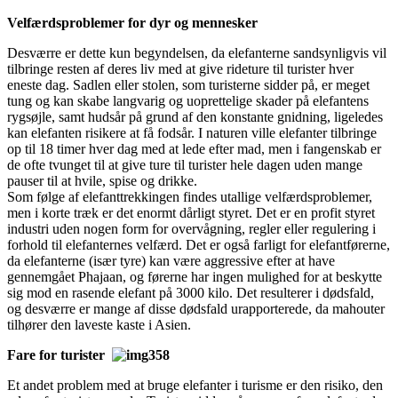
Velfærdsproblemer for dyr og mennesker
Desværre er dette kun begyndelsen, da elefanterne sandsynligvis vil
tilbringe resten af deres liv med at give rideture til turister hver
eneste dag. Sadlen eller stolen, som turisterne sidder på, er meget
tung og kan skabe langvarig og uoprettelige skader på elefantens
rygsøjle, samt hudsår på grund af den konstante gnidning, ligeledes
kan elefanten risikere at få fodsår. I naturen ville elefanter tilbringe
op til 18 timer hver dag med at lede efter mad, men i fangenskab er
de ofte tvunget til at give ture til turister hele dagen uden mange
pauser til at hvile, spise og drikke.
Som følge af elefanttrekkingen findes utallige velfærdsproblemer,
men i korte træk er det enormt dårligt styret. Det er en profit styret
industri uden nogen form for overvågning, regler eller regulering i
forhold til elefanternes velfærd. Det er også farligt for elefantførerne,
da elefanterne (især tyre) kan være aggressive efter at have
gennemgået Phajaan, og førerne har ingen mulighed for at beskytte
sig mod en rasende elefant på 3000 kilo. Det resulterer i dødsfald,
og desværre er mange af disse dødsfald urapporterede, da mahouter
tilhører den laveste kaste i Asien.
Fare for turister
Et andet problem med at bruge elefanter i turisme er den risiko, den