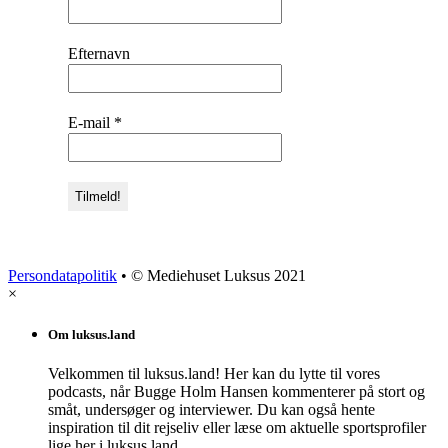
Efternavn
E-mail
*
Persondatapolitik
• © Mediehuset Luksus 2021
×
Om luksus.land
Velkommen til luksus.land! Her kan du lytte til vores
podcasts, når Bugge Holm Hansen kommenterer på stort og
småt, undersøger og interviewer. Du kan også hente
inspiration til dit rejseliv eller læse om aktuelle sportsprofiler
lige her i luksus.land