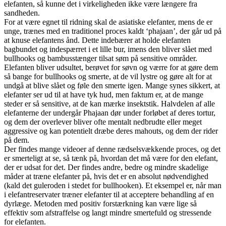
elefanten, så kunne det i virkeligheden ikke være længere fra
sandheden.
For at være egnet til ridning skal de asiatiske elefanter, mens de er
unge, trænes med en traditionel proces kaldt ‘phajaan’, der går ud på
at knuse elefantens ånd. Dette indebærer at holde elefanten
bagbundet og indespærret i et lille bur, imens den bliver slået med
bullhooks og bambusstænger tilsat søm på sensitive områder.
Elefanten bliver udsultet, berøvet for søvn og værre for at gøre dem
så bange for bullhooks og smerte, at de vil lystre og gøre alt for at
undgå at blive slået og føle den smerte igen. Mange synes sikkert, at
elefanter ser ud til at have tyk hud, men faktum er, at de mange
steder er så sensitive, at de kan mærke insektstik. Halvdelen af alle
elefanterne der undergår Phajaan dør under forløbet af deres tortur,
og dem der overlever bliver ofte mentalt nedbrudte eller meget
aggressive og kan potentielt dræbe deres mahouts, og dem der rider
på dem.
Der findes mange videoer af denne rædselsvækkende proces, og det
er smerteligt at se, så tænk på, hvordan det må være for den elefant,
der er udsat for det. Der findes andre, bedre og mindre skadelige
måder at træne elefanter på, hvis det er en absolut nødvendighed
(kald det guleroden i stedet for bullhooken). Et eksempel er, når man
i elefantreservater træner elefanter til at acceptere behandling af en
dyrlæge. Metoden med positiv forstærkning kan være lige så
effektiv som afstraffelse og langt mindre smertefuld og stressende
for elefanten.