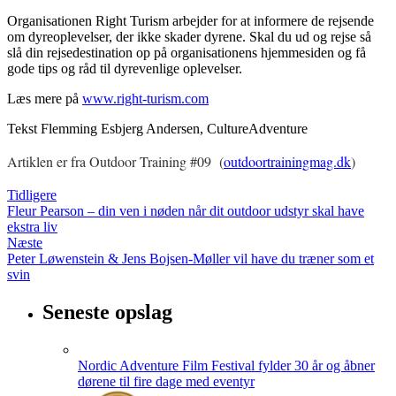
Organisationen Right Turism arbejder for at informere de rejsende
om dyreoplevelser, der ikke skader dyrene. Skal du ud og rejse så
slå din rejsedestination op på organisationens hjemmesiden og få
gode tips og råd til dyrevenlige oplevelser.
Læs mere på
www.right-turism.com
Tekst Flemming Esbjerg Andersen, CultureAdventure
Artiklen er fra Outdoor Training #09
(
outdoortrainingmag.dk
)
Tidligere
Fleur Pearson – din ven i nøden når dit outdoor udstyr skal have
ekstra liv
Næste
Peter Løwenstein & Jens Bojsen-Møller vil have du træner som et
svin
Seneste opslag
Nordic Adventure Film Festival fylder 30 år og åbner
dørene til fire dage med eventyr