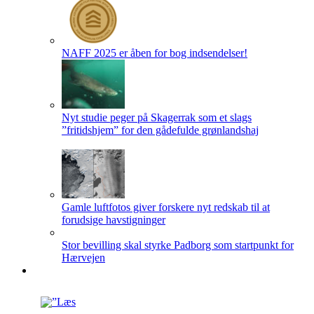
NAFF 2025 er åben for bog indsendelser!
Nyt studie peger på Skagerrak som et slags
”fritidshjem” for den gådefulde grønlandshaj
Gamle luftfotos giver forskere nyt redskab til at
forudsige havstigninger
Stor bevilling skal styrke Padborg som startpunkt for
Hærvejen