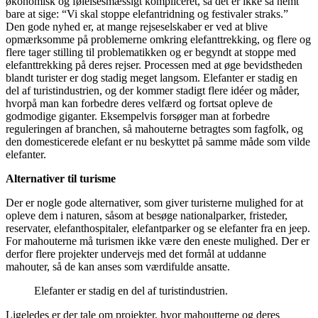
økonomisk og følelsesmæssigt kompliceret, så det er ikke så nemt
bare at sige: “Vi skal stoppe elefantridning og festivaler straks.”
Den gode nyhed er, at mange rejseselskaber er ved at blive
opmærksomme på problemerne omkring elefanttrekking, og flere og
flere tager stilling til problematikken og er begyndt at stoppe med
elefanttrekking på deres rejser. Processen med at øge bevidstheden
blandt turister er dog stadig meget langsom. Elefanter er stadig en
del af turistindustrien, og der kommer stadigt flere idéer og måder,
hvorpå man kan forbedre deres velfærd og fortsat opleve de
godmodige giganter. Eksempelvis forsøger man at forbedre
reguleringen af branchen, så mahouterne betragtes som fagfolk, og
den domesticerede elefant er nu beskyttet på samme måde som vilde
elefanter.
Alternativer til turisme
Der er nogle gode alternativer, som giver turisterne mulighed for at
opleve dem i naturen, såsom at besøge nationalparker, fristeder,
reservater, elefanthospitaler, elefantparker og se elefanter fra en jeep.
For mahouterne må turismen ikke være den eneste mulighed. Der er
derfor flere projekter undervejs med det formål at uddanne
mahouter, så de kan anses som værdifulde ansatte.
Elefanter er stadig en del af turistindustrien.
Ligeledes er der tale om projekter, hvor mahoutterne og deres