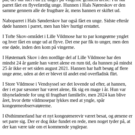
parret fået en flyvefærdig unge. Hunnen i Hals Nørreskov er den
samme gennem alle de frugtbare år, mens hannen er skiftet ud.
Naboparret i Hals Sønderskov har også fået en unge. Sidste efterår
døde hannen i parret, men han blev hurtigt erstattet.
I Tofte Skov-området i Lille Vildmose har to par kongeørne ynglet
og hver fået en unge ud at flyve. Det ene par fik to unger, men den
ene døde, inden den kom på vingerne.
I Høstemark Skov i den nordlige del af Lille Vildmose har den
mindst 24 år gamle han været alene en rum tid, da hunnen på mindst
25 år ikke er set siden august 2021. Hannen har haft besøg af flere
unge ørne, uden at det er blevet til andet end overfladisk flirt.
I Store Vildmose i Vendsyssel ser det lovende ud efter, at hannen,
der i et par sæsoner har været alene, fik sig en mage i år. Hun var
tilsyneladende for ung til frugtbart familieliv, men 2024 kan blive
året, hvor dette vildmosepar lykkes med at yngle, spår
kongeørneobservatørerne.
I Østhimmerland har et nyt kongeørnerevir været besat, og ørnene er
set parre sig. Der er dog ikke fundet en rede, men noget tyder på, at
der kan være tale om et kommende ynglepar.