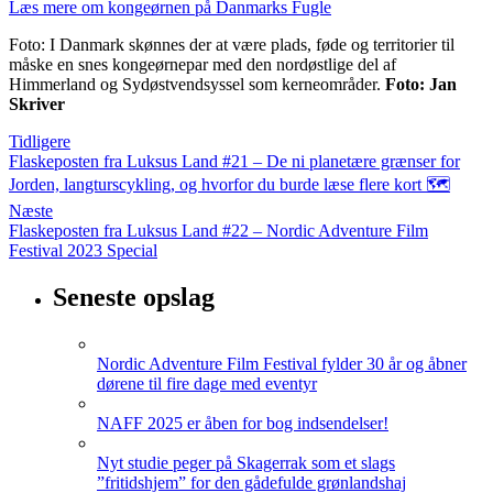
Læs mere om kongeørnen på Danmarks Fugle
Foto: I Danmark skønnes der at være plads, føde og territorier til
måske en snes kongeørnepar med den nordøstlige del af
Himmerland og Sydøstvendsyssel som kerneområder.
Foto: Jan
Skriver
Tidligere
Flaskeposten fra Luksus Land #21 – De ni planetære grænser for
Jorden, langturscykling, og hvorfor du burde læse flere kort 🗺️
Næste
Flaskeposten fra Luksus Land #22 – Nordic Adventure Film
Festival 2023 Special
Seneste opslag
Nordic Adventure Film Festival fylder 30 år og åbner
dørene til fire dage med eventyr
NAFF 2025 er åben for bog indsendelser!
Nyt studie peger på Skagerrak som et slags
”fritidshjem” for den gådefulde grønlandshaj