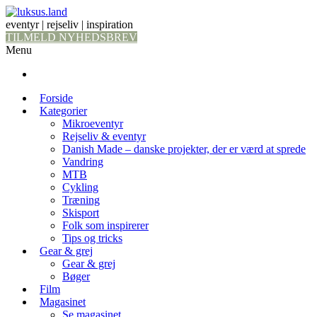
eventyr | rejseliv | inspiration
TILMELD NYHEDSBREV
Menu
Forside
Kategorier
Mikroeventyr
Rejseliv & eventyr
Danish Made – danske projekter, der er værd at sprede
Vandring
MTB
Cykling
Træning
Skisport
Folk som inspirerer
Tips og tricks
Gear & grej
Gear & grej
Bøger
Film
Magasinet
Se magasinet