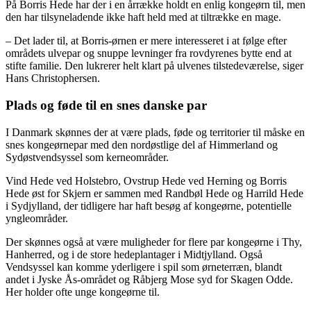
På Borris Hede har der i en årrække holdt en enlig kongeørn til, men
den har tilsyneladende ikke haft held med at tiltrække en mage.
– Det lader til, at Borris-ørnen er mere interesseret i at følge efter
områdets ulvepar og snuppe levninger fra rovdyrenes bytte end at
stifte familie. Den lukrerer helt klart på ulvenes tilstedeværelse, siger
Hans Christophersen.
Plads og føde til en snes danske par
I Danmark skønnes der at være plads, føde og territorier til måske en
snes kongeørnepar med den nordøstlige del af Himmerland og
Sydøstvendsyssel som kerneområder.
Vind Hede ved Holstebro, Ovstrup Hede ved Herning og Borris
Hede øst for Skjern er sammen med Randbøl Hede og Harrild Hede
i Sydjylland, der tidligere har haft besøg af kongeørne, potentielle
yngleområder.
Der skønnes også at være muligheder for flere par kongeørne i Thy,
Hanherred, og i de store hedeplantager i Midtjylland. Også
Vendsyssel kan komme yderligere i spil som ørneterræn, blandt
andet i Jyske Ås-området og Råbjerg Mose syd for Skagen Odde.
Her holder ofte unge kongeørne til.