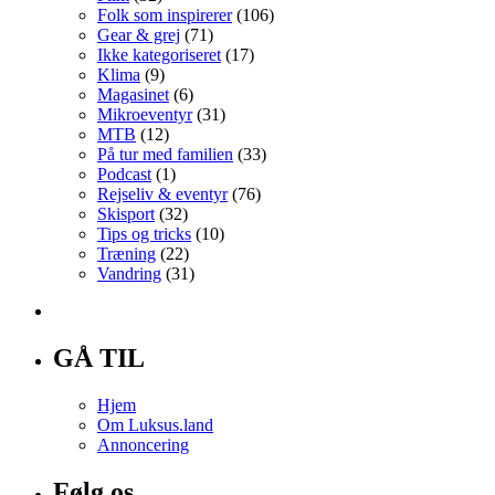
Folk som inspirerer
(106)
Gear & grej
(71)
Ikke kategoriseret
(17)
Klima
(9)
Magasinet
(6)
Mikroeventyr
(31)
MTB
(12)
På tur med familien
(33)
Podcast
(1)
Rejseliv & eventyr
(76)
Skisport
(32)
Tips og tricks
(10)
Træning
(22)
Vandring
(31)
GÅ TIL
Hjem
Om Luksus.land
Annoncering
Følg os