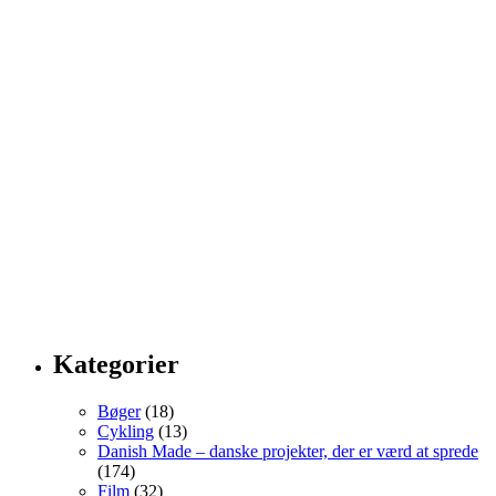
Kategorier
Bøger
(18)
Cykling
(13)
Danish Made – danske projekter, der er værd at sprede
(174)
Film
(32)