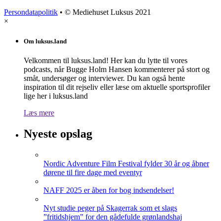
Persondatapolitik
• © Mediehuset Luksus 2021
×
Om luksus.land
Velkommen til luksus.land! Her kan du lytte til vores
podcasts, når Bugge Holm Hansen kommenterer på stort og
småt, undersøger og interviewer. Du kan også hente
inspiration til dit rejseliv eller læse om aktuelle sportsprofiler
lige her i luksus.land
Læs mere
Nyeste opslag
Nordic Adventure Film Festival fylder 30 år og åbner
dørene til fire dage med eventyr
NAFF 2025 er åben for bog indsendelser!
Nyt studie peger på Skagerrak som et slags
”fritidshjem” for den gådefulde grønlandshaj