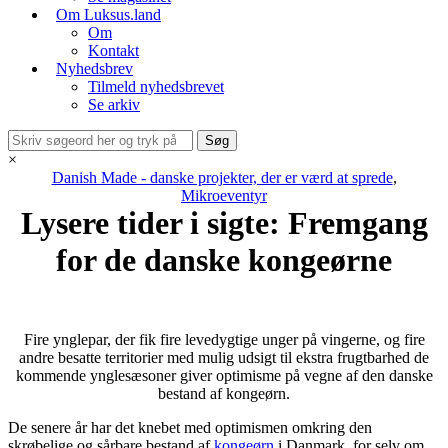
Om Luksus.land
Om
Kontakt
Nyhedsbrev
Tilmeld nyhedsbrevet
Se arkiv
×
Danish Made - danske projekter, der er værd at sprede
,
Mikroeventyr
Lysere tider i sigte: Fremgang
for de danske kongeørne
Fire ynglepar, der fik fire levedygtige unger på vingerne, og fire
andre besatte territorier med mulig udsigt til ekstra frugtbarhed de
kommende ynglesæsoner giver optimisme på vegne af den danske
bestand af kongeørn.
De senere år har det knebet med optimismen omkring den
skrøbelige og sårbare bestand af
kongeørn
i Danmark, for selv om