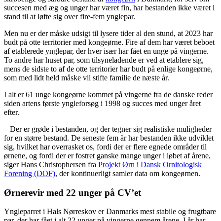
succesen med æg og unger har været fin, har bestanden ikke været i
stand til at løfte sig over fire-fem ynglepar.
Men nu er der måske udsigt til lysere tider al den stund, at 2023 har
budt på otte territorier med kongeørne. Fire af dem har været beboet
af etablerede ynglepar, der hver især har fået en unge på vingerne.
To andre har huset par, som tilsyneladende er ved at etablere sig,
mens de sidste to af de otte territorier har budt på enlige kongeørne,
som med lidt held måske vil stifte familie de næste år.
I alt er 61 unge kongeørne kommet på vingerne fra de danske reder
siden artens første yngleforsøg i 1998 og succes med unger året
efter.
– Der er grøde i bestanden, og der tegner sig realistiske muligheder
for en større bestand. De seneste fem år har bestanden ikke udviklet
sig, hvilket har overrasket os, fordi der er flere egnede områder til
ørnene, og fordi der er fostret ganske mange unger i løbet af årene,
siger Hans Christophersen fra
Projekt Ørn i Dansk Ornitologisk
Forening (DOF)
, der kontinuerligt samler data om kongeørnen.
Ørnerevir med 22 unger på CV’et
Yngleparret i Hals Nørreskov er Danmarks mest stabile og frugtbare
par, der har fået i alt 22 unger på vingerne gennem årene. I år har