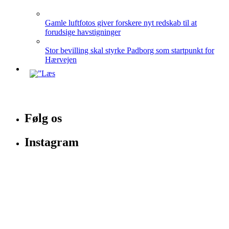
Gamle luftfotos giver forskere nyt redskab til at
forudsige havstigninger
Stor bevilling skal styrke Padborg som startpunkt for
Hærvejen
Følg os
Instagram