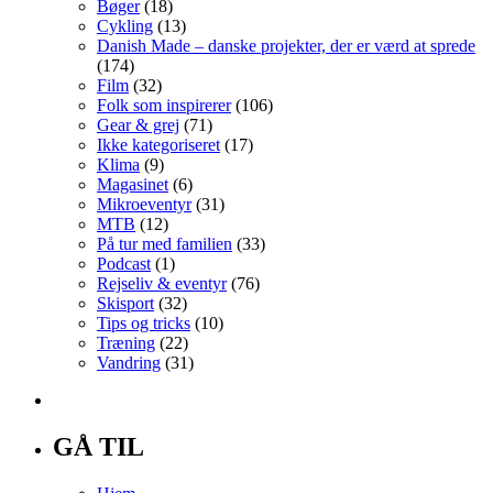
Bøger
(18)
Cykling
(13)
Danish Made – danske projekter, der er værd at sprede
(174)
Film
(32)
Folk som inspirerer
(106)
Gear & grej
(71)
Ikke kategoriseret
(17)
Klima
(9)
Magasinet
(6)
Mikroeventyr
(31)
MTB
(12)
På tur med familien
(33)
Podcast
(1)
Rejseliv & eventyr
(76)
Skisport
(32)
Tips og tricks
(10)
Træning
(22)
Vandring
(31)
GÅ TIL