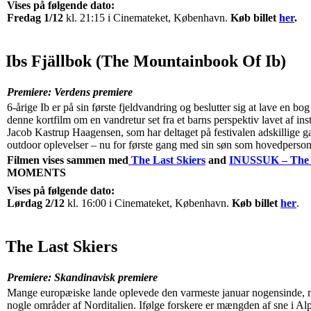
Vises på følgende dato:
Fredag 1/12
kl. 21:15 i Cinemateket, København.
Køb billet
her
.
Ibs Fjällbok (The Mountainbook Of Ib)
Premiere: Verdens premiere
6-årige Ib er på sin første fjeldvandring og beslutter sig at lave en bo
denne kortfilm om en vandretur set fra et barns perspektiv lavet af in
Jacob Kastrup Haagensen, som har deltaget på festivalen adskillige ga
outdoor oplevelser – nu for første gang med sin søn som hovedperson
Filmen vises sammen med
The Last Skiers
and
INUSSUK – The
MOMENTS
Vises på følgende dato:
Lørdag 2/12
kl. 16:00 i Cinemateket, København.
Køb billet
her
.
The Last Skiers
Premiere: Skandinavisk premiere
Mange europæiske lande oplevede den varmeste januar nogensinde, m
nogle områder af Norditalien. Ifølge forskere er mængden af sne i A