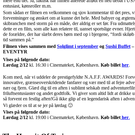
mere end det. Ja, faktisk har filmen allerede affødt en hed debat i U
entusiast, kønsroller m.m.
Som sådan er filmen en velkommen og sjov kommentar til det pres, vi
forventninger og ønsket om at kunne det hele. Med babyer og ægtem
skibranchen med storm på en måde, der aldrig er set før. Fra udmattelse 
dette er en film, som alle kan relatere til, uanset sportslige evner. Hjert
de forældre, der har slæbt deres børn med op i bjergene, “fordi skiløb 
tid sammen på.”
Filmen vises sammen med
Solglimt i september
og
Sushi Buffet
–
EVENTYR
Vises på følgende dato:
Lørdag 2/12
kl. 16:30 i Cinemateket, København.
Køb billet
her
.
Kom med, når vi uddeler de prestigefyldte N.A.F.F. AWARDS! Forve
innovative, grænseoverskridende fanfarer og vær med til at fejre adve
nær og fjern. Glæd dig til en aften i sublimt selskab med adventurefi
friluftsentusiaster og andet godtfolk. Vi giver som altid lidt at drikke
så forvent en festlig aften!Gå ikke glip af en legendarisk aften i adve
Vi glæder os til at se jer på lørdag 🙂
Vises på følgende dato:
Lørdag 2/12
kl. 19:00 i Cinemateket, København.
Køb billet
h
er
.