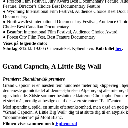
● Prescott Film Festival, Jury Award Best Documentary Feature, A
Feature, Director’s Choice Best Documentary Feature
● Wyoming International Film Festival, Audience Choice Best Docum
Documentary
● Northwestfest International Documentary Festival, Audience Cho
Choice Best Canadian Documentary
● Beaufort International Film Festival, Audience Choice Award
● Forest City Film Fest, Best Feature Documentary
Vises på følgende dato:
Søndag 3/12
kl. 19:00 i Cinemateket, København.
Køb billet
her
.
Grand Capucin, A Little Big Wall
Premiere: Skandinavisk premiere
Grand Capucin er en næsten fem hundrede meter høj klippevæg i hjer
den eneste granitcitadel af denne størrelse i Alperne, og alle ruterne, d
og svimlende. Sidste sommer besluttede klatrerne Christophe Dumare
et stort mål, nemlig at bestige en af de sværeste ruter: “Petit”-ruten.
Med spænding, spild, en smule eftertænksomhed, men også en god por
“Grand Capucin, A Little Big Wall” dig til at slutte dig til en atypisk k
“monumenterne” på Mont Blanc.
Filmen vises sammen med:
Ephemeral