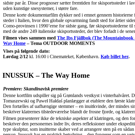
sidste par år. Disse prognoser sætter fremtiden for skisportssteder i 
uden kunstige snesystemer, i større fare.
Denne korte dokumentarfilm dykker ned i emnet gennem historierne f
steder i Italien, hvor den globale opvarmning fandt sted for årtier sid
Como-provinsen i 1990’erne for sidste gang, før skisportsstederne til 
med de andre 249 italienske skisportssteder, der blev forladt i de sene
Filmen vises sammen med
The Ibs Fjällbok (The Mountainbook 
Way Home
– Tema OUTDOOR MOMENTS
Vises på følgende dato:
Lørdag 2/12
kl. 16:00 i Cinemateket, København.
Køb billet her
.
INUSSUK – The Way Home
Premiere: Skandinavisk premiere
Denne kortfilm udspiller sig på Grønlands vestkyst i vinterhalvåret. D
Tomaszewski og Paweł Hałdaś planlægger at etablere den første klatr
Den fortælles af uafhængige stemmer – en inuitkvinde, der mindes sin f
beskriver klatrernes tilstedeværelse blandt de frosne fjorde, og klatrern
Filmen præsenterer ikke de tekniske aspekter af klatringen, og den for
beskriver den personernes indre liv, deres refleksioner under ekspedit
type skulptur, som inuitterne skaber ved at arrangere sten på en såda
person. Inussuk har en praktisk betydning – den fungerer som en vejv