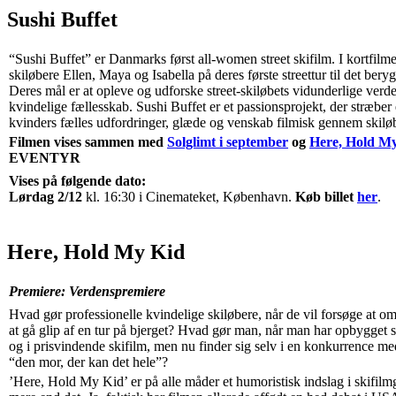
Sushi Buffet
“Sushi Buffet” er Danmarks først all-women street skifilm. I kortfilme
skiløbere Ellen, Maya og Isabella på deres første streettur til det bery
Deres mål er at opleve og udforske street-skiløbets vidunderlige verde
kvindelige fællesskab. Sushi Buffet er et passionsprojekt, der stræber 
kvinders fælles udfordringer, glæde og venskab filmisk gennem skiløb
Filmen vises sammen med
Solglimt i september
og
Here, Hold M
EVENTYR
Vises på følgende dato:
Lørdag 2/12
kl. 16:30 i Cinemateket, København.
Køb billet
her
.
Here, Hold My Kid
Premiere: Verdenspremiere
Hvad gør professionelle kvindelige skiløbere, når de vil forsøge at
at gå glip af en tur på bjerget? Hvad gør man, når man har opbygget si
og i prisvindende skifilm, men nu finder sig selv i en konkurrence med
“den mor, der kan det hele”?
’Here, Hold My Kid’ er på alle måder et humoristisk indslag i skifil