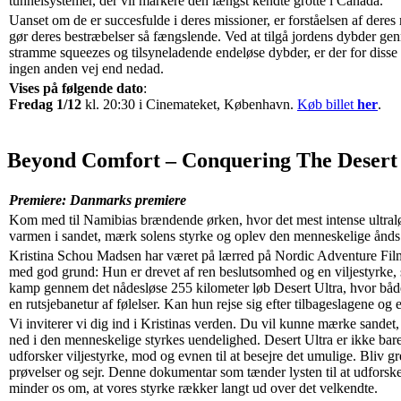
tunnelsystemer, der vil markere den længst kendte grotte i Canada.
Uanset om de er succesfulde i deres missioner, er forståelsen af deres
gør deres bestræbelser så fængslende. Ved at tilgå jordens dybder g
stramme squeezes og tilsyneladende endeløse dybder, er der for disse
ingen anden vej end nedad.
Vises på følgende dato
:
Fredag 1/12
kl. 20:30 i Cinemateket, København.
Køb billet
her
.
Beyond Comfort – Conquering The Desert
Premiere: Danmarks premiere
Kom med til Namibias brændende ørken, hvor det mest intense ultraløb
varmen i sandet, mærk solens styrke og oplev den menneskelige ånds 
Kristina Schou Madsen har været på lærred på Nordic Adventure Film
med god grund: Hun er drevet af ren beslutsomhed og en viljestyrke,
kamp gennem det nådesløse 255 kilometer løb Desert Ultra, hvor både
en rutsjebanetur af følelser. Kan hun rejse sig efter tilbageslagene og 
Vi inviterer vi dig ind i Kristinas verden. Du vil kunne mærke sand
ned i den menneskelige styrkes uendelighed. Desert Ultra er ikke bare e
udforsker viljestyrke, mod og evnen til at besejre det umulige. Bliv gre
prøvelser og sejr. Denne dokumentar som tænder lysten til at udforsk
minder os om, at vores styrke rækker langt ud over det velkendte.