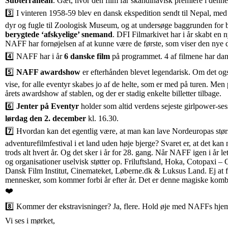
Subterranean
. Gæt, hvor den film får skandinavisk premiere i denn
3️⃣ I vinteren 1958-59 blev en dansk ekspedition sendt til Nepal, med
dyr og fugle til Zoologisk Museum, og at undersøge baggrunden for
berygtede ‘afskyelige’ snemand
. DFI Filmarkivet har i år skabt en n
NAFF har fornøjelsen af at kunne være de første, som viser den nye d
4️⃣ NAFF har i år
6 danske film
på programmet. 4 af filmene har da
5️⃣
NAFF awardshow
er efterhånden blevet legendarisk. Om det også
vise, for alle eventyr skabes jo af de helte, som er med på turen. Men
årets awardshow af stablen, og der er stadig enkelte billetter tilbage.
6️⃣
Jenter på Eventyr
holder som altid verdens sejeste girlpower-sess
lørdag den 2. december
kl. 16.30.
7️⃣ Hvordan kan det egentlig være, at man kan lave Nordeuropas stør
adventurefilmfestival i et land uden høje bjerge? Svaret er, at det ka
trods alt hvert år. Og det sker i år for 28. gang. Når NAFF igen i år le
og organisationer uselvisk støtter op. Friluftsland, Hoka, Cotopaxi 
Dansk Film Institut, Cinemateket, Løberne.dk & Luksus Land. Ej at fo
mennesker, som kommer forbi år efter år. Det er denne magiske kombi
❤️
8️⃣ Kommer der ekstravisninger? Ja, flere. Hold øje med NAFFs hjem
Vi ses i mørket,