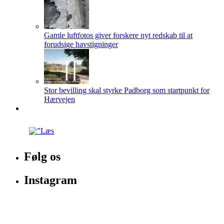
Gamle luftfotos giver forskere nyt redskab til at
forudsige havstigninger
Stor bevilling skal styrke Padborg som startpunkt for
Hærvejen
Følg os
Instagram