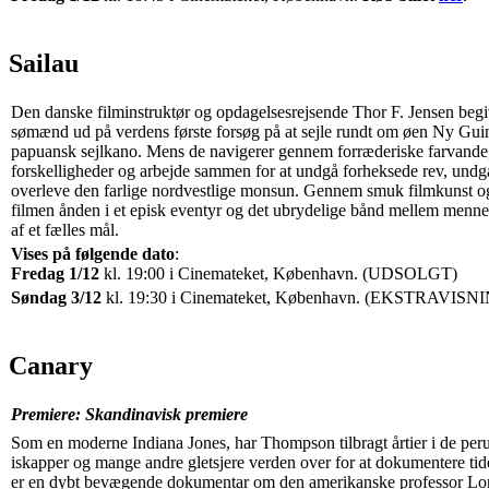
Sailau
Den danske filminstruktør og opdagelsesrejsende Thor F. Jensen begi
sømænd ud på verdens første forsøg på at sejle rundt om øen Ny Guine
papuansk sejlkano. Mens de navigerer gennem forræderiske farvande
forskelligheder og arbejde sammen for at undgå forheksede rev, und
overleve den farlige nordvestlige monsun. Gennem smuk filmkunst o
filmen ånden i et episk eventyr og det ubrydelige bånd mellem mennesk
af et fælles mål.
Vises på følgende dato
:
Fredag 1/12
kl. 19:00 i Cinemateket, København. (UDSOLGT)
Søndag 3/12
kl. 19:30 i Cinemateket, København. (EKSTRAVISN
Canary
Premiere: Skandinavisk premiere
Som en moderne Indiana Jones, har Thompson tilbragt årtier i de pe
iskapper og mange andre gletsjere verden over for at dokumentere ti
er en dybt bevægende dokumentar om den amerikanske professor Lo