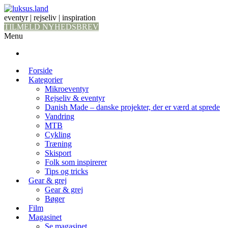
eventyr | rejseliv | inspiration
TILMELD NYHEDSBREV
Menu
Forside
Kategorier
Mikroeventyr
Rejseliv & eventyr
Danish Made – danske projekter, der er værd at sprede
Vandring
MTB
Cykling
Træning
Skisport
Folk som inspirerer
Tips og tricks
Gear & grej
Gear & grej
Bøger
Film
Magasinet
Se magasinet