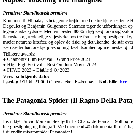
Premiere: Skandinavisk premiere
Kom med til Himalayas betagende højder med de tre bjergbestigere Hé
Degoulet og Benjamin Guigonnet. Sammen tager de udfordringen op 
legendariske sydside. Med en næsten 8000m høj væg foran sig skild
lidenskab og urokkelige viljestyrke hos tre franske bjergbestigere. D
møder naturens kræfter, og oplev de risici og det ukendte, de står overf
værdsætter harcore bjergbestigning, beslutsomhed og menneskelig u
Tidligere awards:
● Chamonix Film Festival – Grand Price 2023
● High Figh Festival – Best Outdoor Movie 2023
● FIFAD 2023 – Diable d’Or 2023
Vises på følgende dato:
Lørdag 2/12
kl. 21:00 i Cinemateket, København.
Køb billet
her
.
The Patagonia Spider (Il Ragno Della Pata
Premiere: Skandinavisk premiere
Instruktør Fulvio Mariani blev født i La Chaux-de-Fonds i 1958 og har
bjergbestigning og fotografi. Med mere end 40 dokumentarfilm på bage
i sit yndlingsjagtområde: Patagonien!