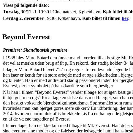
Vises på følgende dato:
Torsdag 30/11
kl. 19:30 i Cinemateket, København.
Køb billet til 
Lørdag 2. december
19:30, København.
Køb billet til filmen
her
.
Beyond Everest
Premiere: Skandinavisk premiere
I 1988 blev Marc Batard den første mand i verden til at bestige Mt. E
det vel at mærke uden brug af ilt p. En rekord, der stadig holder, 34 å
I dag er Marc Batard blevet 71 år og regnes for en levende legende i
han især er kendt for sit store arbejde med at øge sikkerheden i bjerg
og klienter. Han er med andre ord stadig passioneret inden for bjergb
Everest, der er symbolet på hans karriere som bjergbestiger.
Når han i filmen “Beyond Everest” vender tilbage for at igen bestige 
til bjerget, men også for at tage en sidste dans med bjerget, som han 
den hastigt voksende bjergbestigningsturisme. Spørgsmålet som rumst
hvorledes man kan bjerget gøres mere sikkert? En udfordring, der har
2014, hvor en enorm blok af is brækkede løs fra en hængende gletsjer
en af de værste tragedier på Everest.
I filmen tager han os ikke kun med tilbage til Mt. Everest. Han deler 
sine eventyr, sine møder og de følelser, der ledsagede ham i hans besti