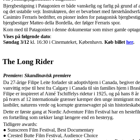
Bjergbestigning i Patagonien er både vanskelig og farlig på grund af a
og det ustabile vejr. Instruktøren, der er bevæbnet med førstehåndser
Casimiro Ferraris bedrifter, en pioner inden for patagonisk bjergbe
bjergbestiger Matteo della Bordella, der følger Ferraris spor.
Kom med til Patagonien i denne dokumentar som mixer gamle optage
Vises på følgende dato
:
Søndag 3/12
kl. 16:30 i Cinemateket, København.
Køb billet
her
.
The Long Rider
Premiere: Skandinavisk premiere
Da 27-årige Filipe Leite forlader sit adoptivhjem i Canada, begiver de
vanvittig rejse til hest fra Calgary i Canada til sin families hjem i Brasi
Filipe er inspireret af Aimé Tschiffelys ridetur i 1925, og på hans 8 
på tværs af 12 internationale grænser kæmper den unge immigrant mod
lastbiler, naturens vrede og korrupte grænsevagter på sin historieskab
Dette er første gang at Nordic Adventure Film Festival har en hestefi
en fortælling som rækker langt længere end en hesteryg.
Tidligere awards:
● Sunscreen Film Festival, Best Documentary
● Crested Butte Film Festival, Audience Choice