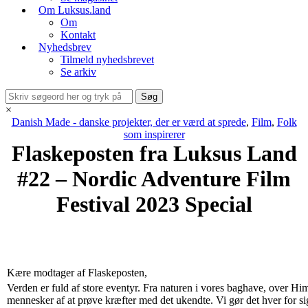
Om Luksus.land
Om
Kontakt
Nyhedsbrev
Tilmeld nyhedsbrevet
Se arkiv
×
Danish Made - danske projekter, der er værd at sprede
,
Film
,
Folk
som inspirerer
Flaskeposten fra Luksus Land
#22 – Nordic Adventure Film
Festival 2023 Special
Kære modtager af Flaskeposten,
Verden er fuld af store eventyr. Fra naturen i vores baghave, over Him
mennesker af at prøve kræfter med det ukendte. Vi gør det hver for 