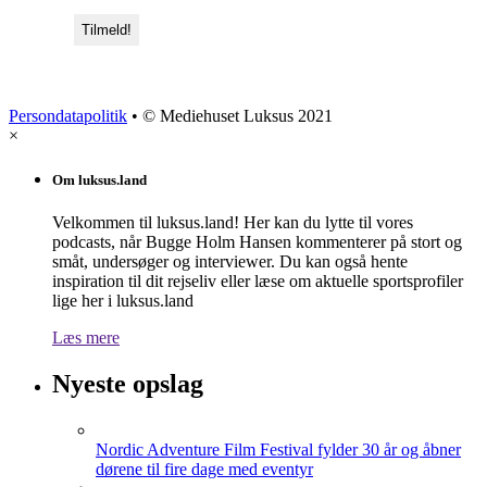
Persondatapolitik
• © Mediehuset Luksus 2021
×
Om luksus.land
Velkommen til luksus.land! Her kan du lytte til vores
podcasts, når Bugge Holm Hansen kommenterer på stort og
småt, undersøger og interviewer. Du kan også hente
inspiration til dit rejseliv eller læse om aktuelle sportsprofiler
lige her i luksus.land
Læs mere
Nyeste opslag
Nordic Adventure Film Festival fylder 30 år og åbner
dørene til fire dage med eventyr