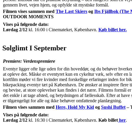
gennem livet, vejen hjem, og opfylde sit mystiske formål.
Filmen vises sammen med
The Last Skiers
og
Ibs Fjällbok (The
OUTDOOR MOMENTS
Vises på følgende dato:
Lørdag 2/12
kl. 16:00 i Cinemateket, København.
Køb billet her.
Solglimt I September
Premiere: Verdenspremiere
Eventyr ligger ofte lige uden for din hoveddør, og du behøver hverken 
at opleve det. Måske er eventyret kun en cykeltur væk, selv efter en l
kortfilm møder vi fire kvinder med forskellige erfaringer inden for bi
bikepacking eventyr tæt på København. De ønsker at inspirere flere ti
og bevise, at store oplevelser kan findes i det nære. Filmens formål e
det enkle i at tage afsted, og betydningen af fællesskab. Efter at have 
er tilgængeligt for alle og ikke behøver omfattende planlægning.
Filmen vises sammen med
Here, Hold My Kid
og
Sushi Buffet
– 
Vises på følgende dato:
Lørdag 2/12
kl. 16:30 i Cinemateket, København.
Køb billet
her
.