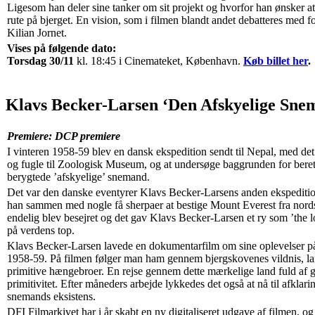
Ligesom han deler sine tanker om sit projekt og hvorfor han ønsker at
rute på bjerget. En vision, som i filmen blandt andet debatteres med
Kilian Jornet.
Vises på følgende dato:
Torsdag 30/11
kl. 18:45 i Cinemateket, København.
Køb billet her
.
Klavs Becker-Larsen ‘Den Afskyelige Sne
Premiere: DCP premiere
I vinteren 1958-59 blev en dansk ekspedition sendt til Nepal, med det
og fugle til Zoologisk Museum, og at undersøge baggrunden for beret
berygtede ’afskyelige’ snemand.
Det var den danske eventyrer Klavs Becker-Larsens anden ekspedition
han sammen med nogle få sherpaer at bestige Mount Everest fra nordsi
endelig blev besejret og det gav Klavs Becker-Larsen et ry som ’the l
på verdens top.
Klavs Becker-Larsen lavede en dokumentarfilm om sine oplevelser på
1958-59. På filmen følger man ham gennem bjergskovenes vildnis, la
primitive hængebroer. En rejse gennem dette mærkelige land fuld af 
primitivitet. Efter måneders arbejde lykkedes det også at nå til afkla
snemands eksistens.
DFI Filmarkivet har i år skabt en ny digitaliseret udgave af filmen, 