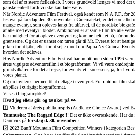
som del af et større fællesskab. I vores grundvold længes vi mod det 
ganske enkelt fordi vi ikke kan lade være.
Når Nordic Adventure Film Festival, også kendt som N.A.F.F., for 28.
festival på torsdag den 30. november i Cinemateket, er det som altid
mange eventyr, som opleves langt fra alfarvej, til de nordiske biografe
af alle med eventyr i blodet. Ambitionen er at samle film fra alle verden
har mulighed for at opleve eventyret og komme helt tæt på, når outdo
grænserne. Og det er uanset om turen går til Mt. Everest for at besti
ørken for at løbe, eller for at sejle rundt om Papua Ny Guinea. Eventyr
hvordan det udleves.
Hos Nordic Adventure Film Festival har ambitionen siden 1996 været 
årets vigtigste adventurefilm i et biografformat. Vi vil være omdrejn
grundvilkårene for det at rejse, for eventyret i sin essens, ja, for hvo
vores planet.
Og du inviteres hermed til at deltage i eventyret. For outdoor film ska
afspilles i et rigtigt biografformat.
Vi ses i biografmørket!
Hvad jeg ellers går og tænker på 👀
1️⃣ Vinderen af årets publikumspris (Audience Choice Award) ved 
Yamnuska: The Ragged Edge
!!! Det er ikke overraskende. Har du si
Danmark på
torsdag d. 30. november
?
2️⃣ 2023 Banff Mountain Film Competition Winners i kategorien Best