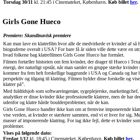
Torsdag 30/11
kl. 21:45 i Cinemateket, København.
Køb billet
her
.
Girls Gone Hueco
Premiere: Skandinavisk premiere
Kan man lave en klatrefilm hvor alle de medvirkede er kvinder af så hø
biograferne overalt i USA? For bare få år siden ville dette være en u
hvad folkene bag klatrefilmen Girls Gone Hueco har formået.
Filmen fortæller historien om fem kvinder, der drager til Hueco i Texa
energi, der naturligt opstår, når man samler en gruppe stærke kvinder 
kommer fra fem helt forskellige baggrunde i USA og Canada og har h
perspektiv og tilgang til klatring. Filmen hylder disse forskelle og vis
klatrer på”.
Med fuldtidsjob som softwareingeniør, sygeplejerske, marketingchef,
analytiker er disse kvinder ikke professionelle klatrere, men de har de
udenfor og klatre hårde boulderproblemer, når de kan.
Girls Gone Hueco handler ikke kun om at fremvise imponerende klatr
vise verden, at kvinder er stærkere sammen, end vi er hver for sig. Me
masser af imponerende klatring. For tag ikke fejl, dette er kvinder so
problemer.
Vises på følgende dato:
Fredag 1/12
kl. 18:45 i Cinemateket, København.
Køb billet
her
.