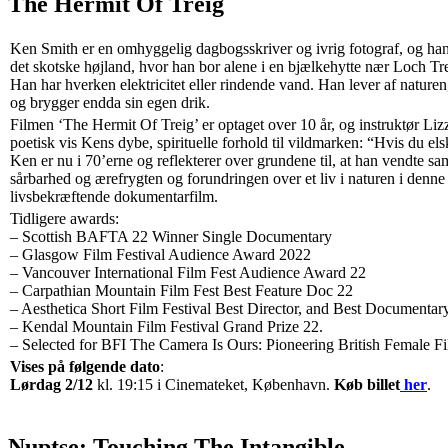
The Hermit Of Treig
Ken Smith er en omhyggelig dagbogsskriver og ivrig fotograf, og han har
det skotske højland, hvor han bor alene i en bjælkehytte nær Loch T
Han har hverken elektricitet eller rindende vand. Han lever af nature
og brygger endda sin egen drik.
Filmen ‘The Hermit Of Treig’ er optaget over 10 år, og instruktør Li
poetisk vis Kens dybe, spirituelle forhold til vildmarken: “Hvis du elsk
Ken er nu i 70’erne og reflekterer over grundene til, at han vendte 
sårbarhed og ærefrygten og forundringen over et liv i naturen i denne
livsbekræftende dokumentarfilm.
Tidligere awards:
– Scottish BAFTA 22 Winner Single Documentary
– Glasgow Film Festival Audience Award 2022
– Vancouver International Film Fest Audience Award 22
– Carpathian Mountain Film Fest Best Feature Doc 22
– Aesthetica Short Film Festival Best Director, and Best Documentar
– Kendal Mountain Film Festival Grand Prize 22.
– Selected for BFI The Camera Is Ours: Pioneering British Female F
Vises på følgende dato
:
Lørdag 2/12
kl. 19:15 i Cinemateket, København.
Køb billet
her
.
Nuptse: Touching The Intangible