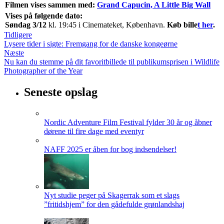
Filmen vises sammen med:
Grand Capucin, A Little Big Wall
Vises på følgende dato:
Søndag 3/12
kl. 19:45 i Cinemateket, København.
Køb bille
t her
.
Tidligere
Lysere tider i sigte: Fremgang for de danske kongeørne
Næste
Nu kan du stemme på dit favoritbillede til publikumsprisen i Wildlife
Photographer of the Year
Seneste opslag
Nordic Adventure Film Festival fylder 30 år og åbner
dørene til fire dage med eventyr
NAFF 2025 er åben for bog indsendelser!
Nyt studie peger på Skagerrak som et slags
”fritidshjem” for den gådefulde grønlandshaj