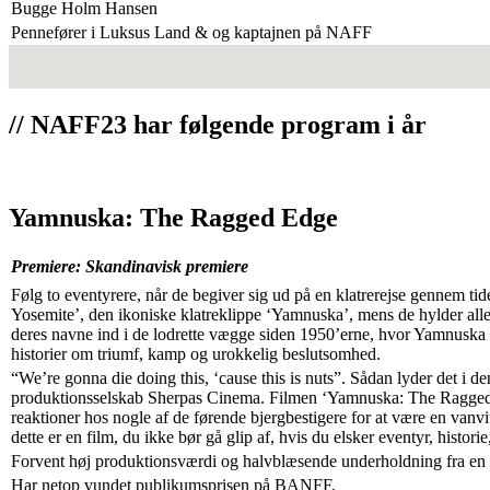
Bugge Holm Hansen
Pennefører i Luksus Land & og kaptajnen på NAFF
// NAFF23 har følgende program i år
Yamnuska: The Ragged Edge
Premiere: Skandinavisk premiere
Følg to eventyrere, når de begiver sig ud på en klatrerejse gennem tid
Yosemite’, den ikoniske klatreklippe ‘Yamnuska’, mens de hylder alle 
deres navne ind i de lodrette vægge siden 1950’erne, hvor Yamnuska ha
historier om triumf, kamp og urokkelig beslutsomhed.
“We’re gonna die doing this, ‘cause this is nuts”. Sådan lyder det i de
produktionsselskab Sherpas Cinema. Filmen ‘Yamnuska: The Ragged 
reaktioner hos nogle af de førende bjergbestigere for at være en vanvit
dette er en film, du ikke bør gå glip af, hvis du elsker eventyr, histor
Forvent høj produktionsværdi og halvblæsende underholdning fra en af
Har netop vundet publikumsprisen på BANFF.