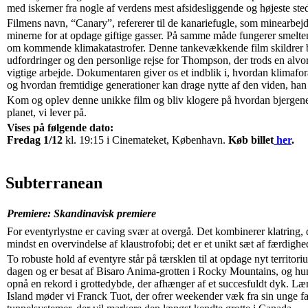
med iskerner fra nogle af verdens mest afsidesliggende og højeste sted
Filmens navn, “Canary”, refererer til de kanariefugle, som minearbe
minerne for at opdage giftige gasser. På samme måde fungerer smelte
om kommende klimakatastrofer. Denne tankevækkende film skildrer 
udfordringer og den personlige rejse for Thompson, der trods en alvorl
vigtige arbejde. Dokumentaren giver os et indblik i, hvordan klimafor
og hvordan fremtidige generationer kan drage nytte af den viden, han
Kom og oplev denne unikke film og bliv klogere på hvordan bjergene 
planet, vi lever på.
Vises på følgende dato:
Fredag 1/12
kl. 19:15 i Cinemateket, København.
Køb billet
her
.
Subterranean
Premiere: Skandinavisk premiere
For eventyrlystne er caving svær at overgå. Det kombinerer klatring, 
mindst en overvindelse af klaustrofobi; det er et unikt sæt af færdighed
To robuste hold af eventyre står på tærsklen til at opdage nyt territo
dagen og er besat af Bisaro Anima-grotten i Rocky Mountains, og hun er v
opnå en rekord i grottedybde, der afhænger af et succesfuldt dyk. 
Island møder vi Franck Tuot, der ofrer weekender væk fra sin unge f