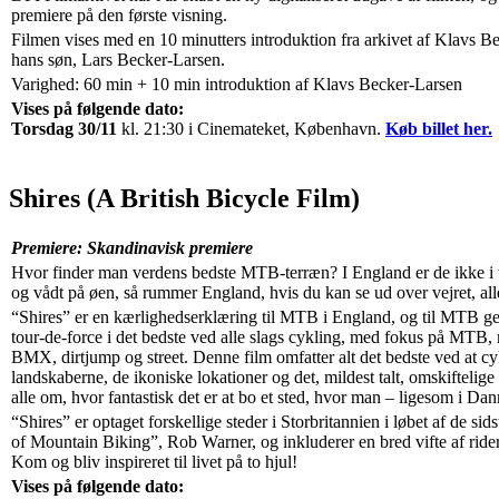
premiere på den første visning.
Filmen vises med en 10 minutters introduktion fra arkivet af Klavs B
hans søn, Lars Becker-Larsen.
Varighed: 60 min + 10 min introduktion af Klavs Becker-Larsen
Vises på følgende dato:
Torsdag 30/11
kl. 21:30 i Cinemateket, København.
Køb billet her.
Shires (A British Bicycle Film)
Premiere: Skandinavisk premiere
Hvor finder man verdens bedste MTB-terræn? I England er de ikke i tv
og vådt på øen, så rummer England, hvis du kan se ud over vejret, a
“Shires” er en kærlighedserklæring til MTB i England, og til MTB ge
tour-de-force i det bedste ved alle slags cykling, med fokus på MTB, 
BMX, dirtjump og street. Denne film omfatter alt det bedste ved at cyk
landskaberne, de ikoniske lokationer og det, mildest talt, omskiftelig
alle om, hvor fantastisk det er at bo et sted, hvor man – ligesom i Da
“Shires” er optaget forskellige steder i Storbritannien i løbet af de sid
of Mountain Biking”, Rob Warner, og inkluderer en bred vifte af rider
Kom og bliv inspireret til livet på to hjul!
Vises på følgende dato: