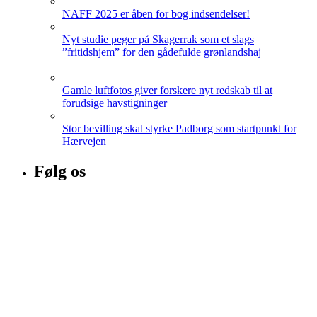
NAFF 2025 er åben for bog indsendelser!
Nyt studie peger på Skagerrak som et slags
”fritidshjem” for den gådefulde grønlandshaj
Gamle luftfotos giver forskere nyt redskab til at
forudsige havstigninger
Stor bevilling skal styrke Padborg som startpunkt for
Hærvejen
Følg os