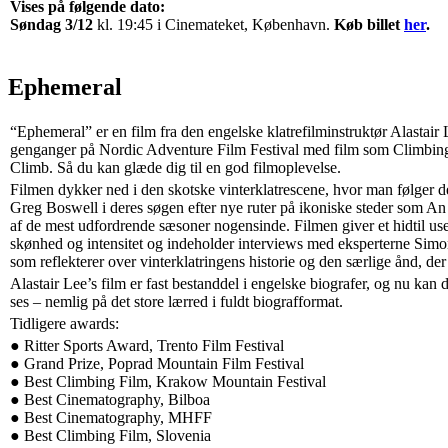
Vises på følgende dato:
Søndag 3/12
kl. 19:45 i Cinemateket, København.
Køb billet
her
.
Ephemeral
“Ephemeral” er en film fra den engelske klatrefilminstruktør Alastair
genganger på Nordic Adventure Film Festival med film som Climbing
Climb. Så du kan glæde dig til en god filmoplevelse.
Filmen dykker ned i den skotske vinterklatrescene, hvor man følger d
Greg Boswell i deres søgen efter nye ruter på ikoniske steder som A
af de mest udfordrende sæsoner nogensinde. Filmen giver et hidtil uset
skønhed og intensitet og indeholder interviews med eksperterne Si
som reflekterer over vinterklatringens historie og den særlige ånd, der
Alastair Lee’s film er fast bestanddel i engelske biografer, og nu kan
ses – nemlig på det store lærred i fuldt biografformat.
Tidligere awards:
● Ritter Sports Award, Trento Film Festival
● Grand Prize, Poprad Mountain Film Festival
● Best Climbing Film, Krakow Mountain Festival
● Best Cinematography, Bilboa
● Best Cinematography, MHFF
● Best Climbing Film, Slovenia