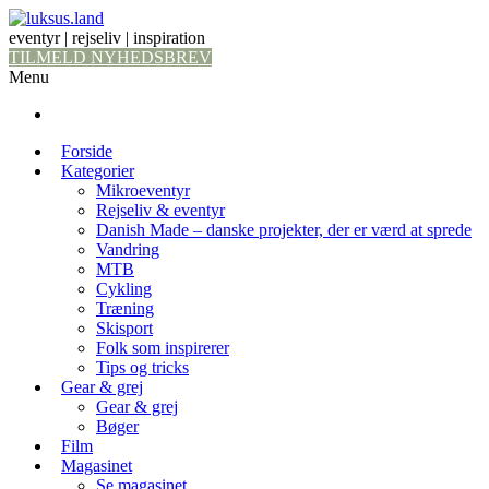
eventyr | rejseliv | inspiration
TILMELD NYHEDSBREV
Menu
Forside
Kategorier
Mikroeventyr
Rejseliv & eventyr
Danish Made – danske projekter, der er værd at sprede
Vandring
MTB
Cykling
Træning
Skisport
Folk som inspirerer
Tips og tricks
Gear & grej
Gear & grej
Bøger
Film
Magasinet
Se magasinet