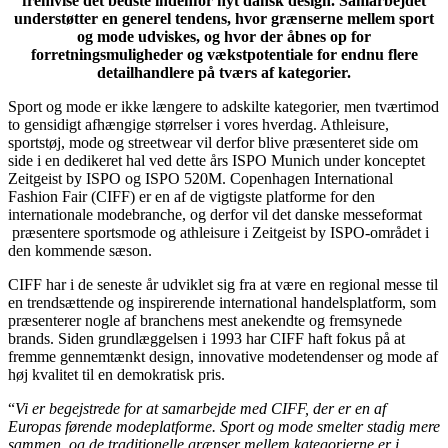
fremvise det bedste indenfor nyt dansk design. Samarbejdet
understøtter en generel tendens, hvor grænserne mellem sport
og mode udviskes, og hvor der åbnes op for
forretningsmuligheder og vækstpotentiale for endnu flere
detailhandlere på tværs af kategorier.
Sport og mode er ikke længere to adskilte kategorier, men tværtimod
to gensidigt afhængige størrelser i vores hverdag. Athleisure,
sportstøj, mode og streetwear vil derfor blive præsenteret side om
side i en dedikeret hal ved dette års
ISPO
Munich under konceptet
Zeitgeist by
ISPO
og
ISPO
520M. Copenhagen International
Fashion Fair (CIFF) er en af de vigtigste platforme for den
internationale modebranche, og derfor vil det danske messeformat
præsentere sportsmode og athleisure i Zeitgeist by
ISPO
-området i
den kommende sæson.
CIFF har i de seneste år udviklet sig fra at være en regional messe til
en trendsættende og inspirerende international handelsplatform, som
præsenterer nogle af branchens mest anekendte og fremsynede
brands. Siden grundlæggelsen i 1993 har CIFF haft fokus på at
fremme gennemtænkt design, innovative modetendenser og mode af
høj kvalitet til en demokratisk pris.
“
Vi er begejstrede for at samarbejde med CIFF, der er en af
Europas førende modeplatforme. Sport og mode smelter stadig mere
sammen, og de traditionelle grænser mellem kategorierne er i