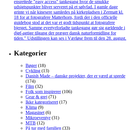
Kategorier
Bøger
(18)
Cykling
(13)
Danish Made – danske projekter, der er værd at sprede
(174)
Film
(32)
Folk som inspirerer
(106)
Gear & grej
(71)
Ikke kategoriseret
(17)
Klima
(9)
Magasinet
(6)
Mikroeventyr
(31)
MTB
(12)
På tur med familien
(33)