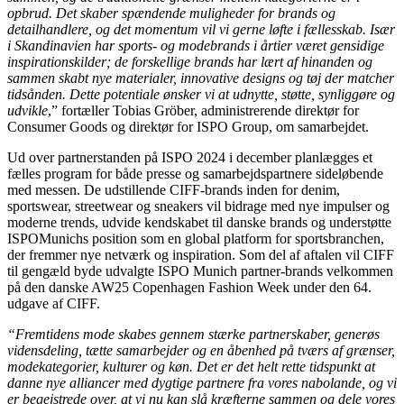
opbrud. Det skaber spændende muligheder for brands og
detailhandlere, og det momentum vil vi gerne løfte i fællesskab. Især
i Skandinavien har sports- og modebrands i årtier været gensidige
inspirationskilder; de forskellige brands har lært af hinanden og
sammen skabt nye materialer, innovative designs og tøj der matcher
tidsånden. Dette potentiale ønsker vi at udnytte, støtte, synliggøre og
udvikle
,” fortæller Tobias Gröber, administrerende direktør for
Consumer Goods og direktør for
ISPO
Group, om samarbejdet.
Ud over partnerstanden på
ISPO
2024 i december planlægges et
fælles program for både presse og samarbejdspartnere sideløbende
med messen. De udstillende CIFF-brands inden for denim,
sportswear, streetwear og sneakers vil bidrage med nye impulser og
moderne trends, udvide kendskabet til danske brands og understøtte
ISPO
Munichs position som en global platform for sportsbranchen,
der fremmer nye netværk og inspiration. Som del af aftalen vil CIFF
til gengæld byde udvalgte
ISPO
Munich partner-brands velkommen
på den danske AW25 Copenhagen Fashion Week under den 64.
udgave af CIFF.
“Fremtidens mode skabes gennem stærke partnerskaber, generøs
vidensdeling, tætte samarbejder og en åbenhed på tværs af grænser,
modekategorier, kulturer og køn. Det er det helt rette tidspunkt at
danne nye alliancer med dygtige partnere fra vores nabolande, og vi
er begejstrede over, at vi nu kan slå kræfterne sammen og dele vores