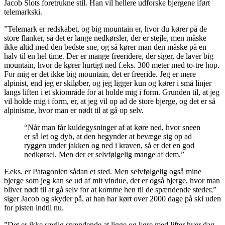
Jacob Slots foretrukne stil. Han vil hellere udforske bjergene iført
telemarkski.
”Telemark er redskabet, og big mountain er, hvor du kører på de
store flanker, så det er lange nedkørsler, der er stejle, men måske
ikke altid med den bedste sne, og så kører man den måske på en
halv til en hel time. Der er mange freeridere, der siger, de laver big
mountain, hvor de kører hurtigt ned f.eks. 300 meter med to-tre hop.
For mig er det ikke big mountain, det er freeride. Jeg er mere
alpinist, end jeg er skiløber, og jeg ligger kun og kører i små linjer
langs liften i et skiområde for at holde mig i form. Grunden til, at jeg
vil holde mig i form, er, at jeg vil op ad de store bjerge, og det er så
alpinisme, hvor man er nødt til at gå op selv.
“Når man får kuldegysninger af at køre ned, hvor sneen
er så let og dyb, at den begynder at bevæge sig op ad
ryggen under jakken og ned i kraven, så er det en god
nedkørsel. Men der er selvfølgelig mange af dem.”
F.eks. er Patagonien sådan et sted. Men selvfølgelig også mine
bjerge som jeg kan se ud af mit vindue, det er også bjerge, hvor man
bliver nødt til at gå selv for at komme hen til de spændende steder,”
siger Jacob og skyder på, at han har kørt over 2000 dage på ski uden
for pisten indtil nu.
”Det er ikke særlig spændende at ligge og køre med lifter hver dag