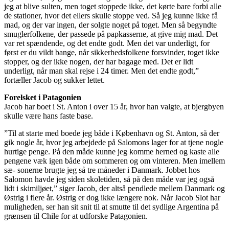
jeg at blive sulten, men toget stoppede ikke, det kørte bare forbi alle
de stationer, hvor det ellers skulle stoppe ved. Så jeg kunne ikke få
mad, og der var ingen, der solgte noget på toget. Men så begyndte
smuglerfolkene, der passede på papkasserne, at give mig mad. Det
var ret spændende, og det endte godt. Men det var underligt, for
først er du vildt bange, når sikkerhedsfolkene forsvinder, toget ikke
stopper, og der ikke nogen, der har bagage med. Det er lidt
underligt, når man skal rejse i 24 timer. Men det endte godt,”
fortæller Jacob og sukker lettet.
Forelsket i Patagonien
Jacob har boet i St. Anton i over 15 år, hvor han valgte, at bjergbyen
skulle være hans faste base.
”Til at starte med boede jeg både i København og St. Anton, så der
gik nogle år, hvor jeg arbejdede på Salomons lager for at tjene nogle
hurtige penge. På den måde kunne jeg komme herned og kaste alle
pengene væk igen både om sommeren og om vinteren. Men imellem
sæ- sonerne brugte jeg så tre måneder i Danmark. Jobbet hos
Salomon havde jeg siden skoletiden, så på den måde var jeg også
lidt i skimiljøet,” siger Jacob, der altså pendlede mellem Danmark og
Østrig i flere år. Østrig er dog ikke længere nok. Når Jacob Slot har
muligheden, ser han sit snit til at smutte til det sydlige Argentina på
grænsen til Chile for at udforske Patagonien.