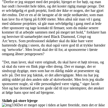
”Derfor er jeg stoppet med det projekt, bjerget er for højt, og man
har ondt i hovedet hele tiden, og det koster rigtig mange penge. Det
er selvfølgelig et godt projekt, fordi der ikke er nogen, der har gjort
det endnu. Det er en af de længste af de stejle nedkørsler, som man
kan lave fra et bjerg på 8.000 meter. Men altså når man vil i gang
med sådanne projekter, så går man selvfølgelig i gang med at lede
efter sponsorer og tage kontakt til firmaer, som du måske senere
kommer til at arbejde sammen med på meget tæt hold,” forklarer han
og henviser til samarbejdet med Black Diamond, Crispi og
Arc’teryx. Som professionel skiløber skal du ikke bare være
hamrende dygtig i sneen, du skal også være god til at trykke hænder
og ’networke’. Men hvad skal der til for, at sponsorerne i første
omgang åbner pengeposen?
”Det, man laver, skal være originalt, du skal have et højt niveau, og
så skal du være en flink pige eller dreng. Der er mange, der er
sindssygt dygtige, men som har en dårlig måde at præsentere sig
selv på. Det tror jeg faktisk, er det allervigtigste. Men nu har jeg
aldrig siddet på den anden side af skrivebordet. Men hvis jeg skulle
sponsorere nogle, så ville personlighed være vigtig,” siger Jacob
Slot og har dermed givet tre gode råd til nye talentspirer, der ønsker
at følge hans spor ned ad bjergene.
Skiløb på store bjerge
Det er meget oppe i tiden at køre freeride, men det er ikke