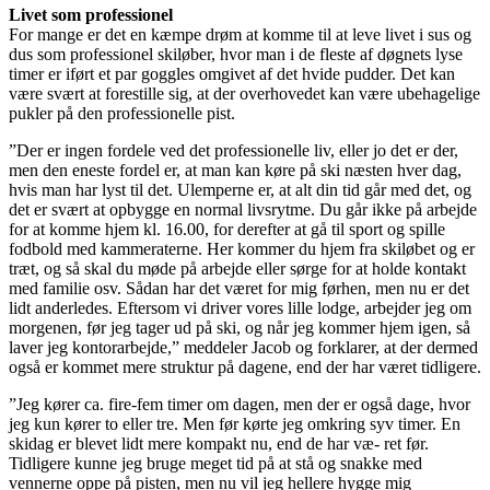
Livet som professionel
For mange er det en kæmpe drøm at komme til at leve livet i sus og
dus som professionel skiløber, hvor man i de fleste af døgnets lyse
timer er iført et par goggles omgivet af det hvide pudder. Det kan
være svært at forestille sig, at der overhovedet kan være ubehagelige
pukler på den professionelle pist.
”Der er ingen fordele ved det professionelle liv, eller jo det er der,
men den eneste fordel er, at man kan køre på ski næsten hver dag,
hvis man har lyst til det. Ulemperne er, at alt din tid går med det, og
det er svært at opbygge en normal livsrytme. Du går ikke på arbejde
for at komme hjem kl. 16.00, for derefter at gå til sport og spille
fodbold med kammeraterne. Her kommer du hjem fra skiløbet og er
træt, og så skal du møde på arbejde eller sørge for at holde kontakt
med familie osv. Sådan har det været for mig førhen, men nu er det
lidt anderledes. Eftersom vi driver vores lille lodge, arbejder jeg om
morgenen, før jeg tager ud på ski, og når jeg kommer hjem igen, så
laver jeg kontorarbejde,” meddeler Jacob og forklarer, at der dermed
også er kommet mere struktur på dagene, end der har været tidligere.
”Jeg kører ca. fire-fem timer om dagen, men der er også dage, hvor
jeg kun kører to eller tre. Men før kørte jeg omkring syv timer. En
skidag er blevet lidt mere kompakt nu, end de har væ- ret før.
Tidligere kunne jeg bruge meget tid på at stå og snakke med
vennerne oppe på pisten, men nu vil jeg hellere hygge mig