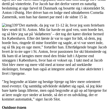
dertil på vinterferie. For Jacob har det derfor været en naturlig
beslutning at sige farvel til Danmark og bosætte sig i skiområdet St.
Anton i Østrig. Her driver han en lodge med ultraløberen Cornelia
Zamernik, som han har dannet par med i de sidste 15 år.
”Det startede, da jeg var 11-12 år, hvor jeg som feriebarn
blev sendt til St. Anton. Min far havde en god ven, som boede her,
og så blev jeg sat på ’skiløberen’ – det tog der kører direkte herned
fra København. Efter det første år var to uger for lidt, så dem, jeg
boede hos, ringede til mine forældre og sagde, at vi var sneet inde,
og så fik jeg en uge mere,” fortæller han. Efterfølgende brugte Jacob
hvert år to-tre uger i St. Anton, hvor passionen for ski blomstrede og
fik ham til at længtes mere mod den friske luft i Alperne end
smoggen i København, hvor han er vokset op. I takt med at Jacob
Slot blev mere og mere vild med at tonse ned ad sneklædte
skråninger, forsøgte han også at integrere andre af sine aktiviteter i
livet i bjergene.
”Jeg begyndte at klatre og bestige bjerge og blev mere orienteret
mod eventyr. Og samtidig udviklede skiløbet sig også, så jeg ikke
bare kørte langs lifterne, men også begyndte at gå op ad bjergene for
at lære nogle nye steder at kende, så det er en udvikling, der er
kommet automatisk,” siger Jacob Slot.
Outdoor-typen