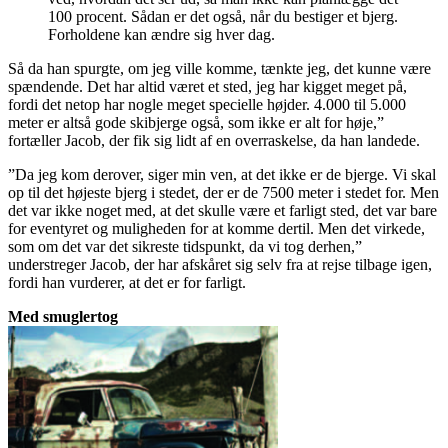
100 procent. Sådan er det også, når du bestiger et bjerg.
Forholdene kan ændre sig hver dag.
Så da han spurgte, om jeg ville komme, tænkte jeg, det kunne være
spændende. Det har altid været et sted, jeg har kigget meget på,
fordi det netop har nogle meget specielle højder. 4.000 til 5.000
meter er altså gode skibjerge også, som ikke er alt for høje,”
fortæller Jacob, der fik sig lidt af en overraskelse, da han landede.
”Da jeg kom derover, siger min ven, at det ikke er de bjerge. Vi skal
op til det højeste bjerg i stedet, der er de 7500 meter i stedet for. Men
det var ikke noget med, at det skulle være et farligt sted, det var bare
for eventyret og muligheden for at komme dertil. Men det virkede,
som om det var det sikreste tidspunkt, da vi tog derhen,”
understreger Jacob, der har afskåret sig selv fra at rejse tilbage igen,
fordi han vurderer, at det er for farligt.
Med smuglertog