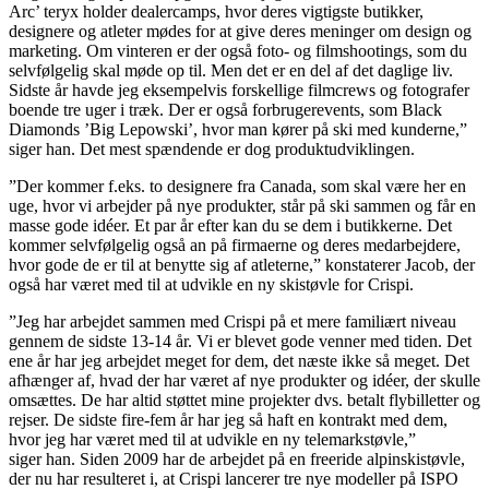
Arc’ teryx holder dealercamps, hvor deres vigtigste butikker,
designere og atleter mødes for at give deres meninger om design og
marketing. Om vinteren er der også foto- og filmshootings, som du
selvfølgelig skal møde op til. Men det er en del af det daglige liv.
Sidste år havde jeg eksempelvis forskellige filmcrews og fotografer
boende tre uger i træk. Der er også forbrugerevents, som Black
Diamonds ’Big Lepowski’, hvor man kører på ski med kunderne,”
siger han. Det mest spændende er dog produktudviklingen.
”Der kommer f.eks. to designere fra Canada, som skal være her en
uge, hvor vi arbejder på nye produkter, står på ski sammen og får en
masse gode idéer. Et par år efter kan du se dem i butikkerne. Det
kommer selvfølgelig også an på firmaerne og deres medarbejdere,
hvor gode de er til at benytte sig af atleterne,” konstaterer Jacob, der
også har været med til at udvikle en ny skistøvle for Crispi.
”Jeg har arbejdet sammen med Crispi på et mere familiært niveau
gennem de sidste 13-14 år. Vi er blevet gode venner med tiden. Det
ene år har jeg arbejdet meget for dem, det næste ikke så meget. Det
afhænger af, hvad der har været af nye produkter og idéer, der skulle
omsættes. De har altid støttet mine projekter dvs. betalt flybilletter og
rejser. De sidste fire-fem år har jeg så haft en kontrakt med dem,
hvor jeg har været med til at udvikle en ny telemarkstøvle,”
siger han. Siden 2009 har de arbejdet på en freeride alpinskistøvle,
der nu har resulteret i, at Crispi lancerer tre nye modeller på ISPO