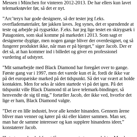
Messen i München for vinteren 2012-2013. De har ellers kun lavet
telemarkstøvler før, så det er nyt.
”Arc’teryx har gode designere, så der tester jeg f.eks.
overfladematerialer, før jakken laves. Jeg synes, det er spændende at
teste og arbejde på rygsække. F.eks. har jeg lige testet en skirygsæk i
Patagonien, som skal komme på markedet i 2013. Som sagt er
designerne dygtige, men nogen gange bliver der overdesignet, og så
fungerer produktet ikke, når man er på bjerget,” siger Jacob. Der er
det så, at han kommer ind i billedet og giver en professionel
vurdering af udstyret.
”Mit samarbejde med Black Diamond har foregået over to gange.
Første gang var i 1997, men det varede kun et år, fordi de ikke var
på det europæiske marked på det tidspunkt. Så det var svært at holde
kontakten. Men for seks år siden startede vi på det igen. På det
tidspunkt ville Black Diamond til at lave telemark-bindinger, så
henvendte de sig til mig,” fortæller Jacob, der ikke ved, hvorfor det
lige er ham, Black Diamond valgte.
”Det er en lille industri, hvor alle kender hinanden. Gennem årene
bliver man venner og kører på ski eller klatrer sammen. Man ser,
man har de samme interesser og kan supplere hinandens ideer,”
konstaterer Jacob.