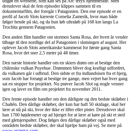
udgør en webserie, som kan ses på Arc’teryx hjemmeside. Men
derudover skal de fem episoder klippes sammen til en
dokumentarfilm, der foregår i Patagonien. Den ene episode er en
profil af Jacob Slots kæreste Cornelia Zamerik, hvor man både
følger hende på ski, og da hun løb ultraløb på 168 km langs La
Trochita gennem Patagonien.
Den anden film handler om stormen Santa Rosa, der hvert år vender
tilbage til den nordlige del af Patagonien i slutningen af august. Her
oplever Jacob Slots amerikanske kammerat for første gang Santa
Rosa, hvor det sner 2,5 meter på 48 timer.
Den næste historie handler om en skiers drøm om at bestige den
chilenske vulkan Puyehue. Drømmen bliver dog kraftigt udfordret,
da vulkanen går i udbrud. Den sidste er fra indlandsisen fra et bjerg,
som Jacob har forsøgt at bestige tre gange, men vejret har hver gang
sat en stopper for projektet. Nu prøver Jacob Slot og nogle venner
igen og laver en film om projektet fra november 2011.
Den femte episode handler om den dårligste og den bedste skiløber i
Chaltén. Den dårlige skiløber, der kun har haft 50 skidage, skal her
lære at stå på ski, hvor der ikke er lifter eller pister. Derudover skal
han 1700 højdemeter op ad bjerget for at lære at køre på ski et sted
med gletsjerspalter. Dog følges den dårlige skiløber også med
områdets bedste skiløber, der skal hjælpe ham på vej. Se mere på
www.arcteryx.com