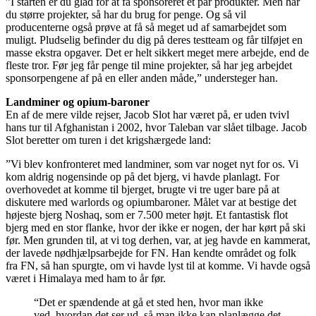
”I starten er du glad for at få sponsoreret et par produkter. Men har
du større projekter, så har du brug for penge. Og så vil
producenterne også prøve at få så meget ud af samarbejdet som
muligt. Pludselig befinder du dig på deres testteam og får tilføjet en
masse ekstra opgaver. Det er helt sikkert meget mere arbejde, end de
fleste tror. Før jeg får penge til mine projekter, så har jeg arbejdet
sponsorpengene af på en eller anden måde,” understeger han.
Landminer og opium-baroner
En af de mere vilde rejser, Jacob Slot har været på, er uden tvivl
hans tur til Afghanistan i 2002, hvor Taleban var slået tilbage. Jacob
Slot beretter om turen i det krigshærgede land:
”Vi blev konfronteret med landminer, som var noget nyt for os. Vi
kom aldrig nogensinde op på det bjerg, vi havde planlagt. For
overhovedet at komme til bjerget, brugte vi tre uger bare på at
diskutere med warlords og opiumbaroner. Målet var at bestige det
højeste bjerg Noshaq, som er 7.500 meter højt. Et fantastisk flot
bjerg med en stor flanke, hvor der ikke er nogen, der har kørt på ski
før. Men grunden til, at vi tog derhen, var, at jeg havde en kammerat,
der lavede nødhjælpsarbejde for FN. Han kendte området og folk
fra FN, så han spurgte, om vi havde lyst til at komme. Vi havde også
været i Himalaya med ham to år før.
“Det er spændende at gå et sted hen, hvor man ikke
ved, hvordan det ser ud, så man ikke kan planlægge det