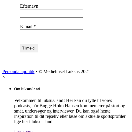
Efternavn
E-mail
*
Persondatapolitik
• © Mediehuset Luksus 2021
×
Om luksus.land
Velkommen til luksus.land! Her kan du lytte til vores
podcasts, når Bugge Holm Hansen kommenterer på stort og
småt, undersøger og interviewer. Du kan også hente
inspiration til dit rejseliv eller læse om aktuelle sportsprofiler
lige her i luksus.land
Læs mere