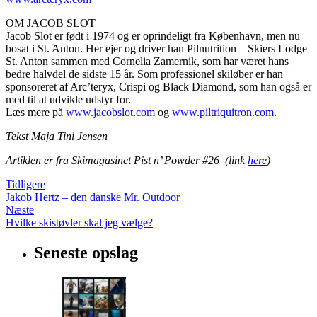
OM JACOB SLOT
Jacob Slot er født i 1974 og er oprindeligt fra København, men nu
bosat i St. Anton. Her ejer og driver han Pilnutrition – Skiers Lodge
St. Anton sammen med Cornelia Zamernik, som har været hans
bedre halvdel de sidste 15 år. Som professionel skiløber er han
sponsoreret af Arc’teryx, Crispi og Black Diamond, som han også er
med til at udvikle udstyr for.
Læs mere på
www.jacobslot.com
og
www.piltriquitron.com
.
Tekst Maja Tini Jensen
Artiklen er fra Skimagasinet Pist n’ Powder #26 (link
here
)
Tidligere
Jakob Hertz – den danske Mr. Outdoor
Næste
Hvilke skistøvler skal jeg vælge?
Seneste opslag