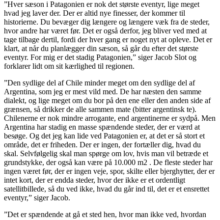
”Hver sæson i Patagonien er nok det største eventyr, lige meget
hvad jeg laver der. Der er altid nye finesser, der kommer til
historierne. Du bevæger dig længere og længere væk fra de steder,
hvor andre har været før. Det er også derfor, jeg bliver ved med at
tage tilbage dertil, fordi der hver gang er noget nyt at opleve. Det er
klart, at når du planlægger din sæson, så går du efter det største
eventyr. For mig er det stadig Patagonien,” siger Jacob Slot og
forklarer lidt om sit kærlighed til regionen.
”Den sydlige del af Chile minder meget om den sydlige del af
Argentina, som jeg er mest vild med. De har næsten den samme
dialekt, og lige meget om du bor på den ene eller den anden side af
grænsen, så drikker de alle sammen mate (bitter argentinsk te).
Chilenerne er nok mindre arrogante, end argentinerne er sydpå. Men
Argentina har stadig en masse spændende steder, der er værd at
besøge. Og det jeg kan lide ved Patagonien er, at det er så stort et
område, det er friheden. Der er ingen, der fortæller dig, hvad du
skal. Selvfølgelig skal man spørge om lov, hvis man vil betræde et
grundstykke, der også kan være på 10.000 m2 . De fleste steder har
ingen været før, der er ingen veje, spor, skilte eller bjerghytter, der er
intet kort, der er endda steder, hvor der ikke er et ordentligt
satellitbillede, så du ved ikke, hvad du går ind til, det er et ensrettet
eventyr,” siger Jacob.
”Det er spændende at gå et sted hen, hvor man ikke ved, hvordan