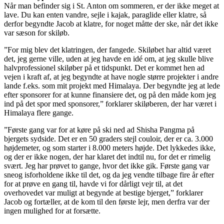
Når man befinder sig i St. Anton om sommeren, er der ikke meget at
lave. Du kan enten vandre, sejle i kajak, paraglide eller klatre, så
derfor begyndte Jacob at klatre, for noget måtte der ske, når det ikke
var sæson for skiløb.
”For mig blev det klatringen, der fangede. Skiløbet har altid været
det, jeg gerne ville, uden at jeg havde en idé om, at jeg skulle blive
halvprofessionel skiløber på et tidspunkt. Det er kommet hen ad
vejen i kraft af, at jeg begyndte at have nogle større projekter i andre
lande f.eks. som mit projekt med Himalaya. Der begyndte jeg at lede
efter sponsorer for at kunne finansiere det, og på den måde kom jeg
ind på det spor med sponsorer,” forklarer skiløberen, der har været i
Himalaya flere gange.
”Første gang var for at køre på ski ned ad Shisha Pangma på
bjergets sydside. Det er en 50 graders stejl couloir, der er ca. 3.000
højdemeter, og som starter i 8.000 meters højde. Det lykkedes ikke,
og der er ikke nogen, der har klaret det indtil nu, for det er rimelig
svært. Jeg har prøvet to gange, hvor det ikke gik. Første gang var
sneog isforholdene ikke til det, og da jeg vendte tilbage fire år efter
for at prøve en gang til, havde vi for dårligt vejr til, at det
overhovedet var muligt at begynde at bestige bjerget,” forklarer
Jacob og fortæller, at de kom til den første lejr, men derfra var der
ingen mulighed for at forsætte.