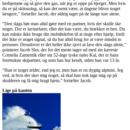
herhjemme og så give den gas, når jeg er oppe på bjerget. Men hvis
du er på skitouring, så kan det nemt være, at dagene bliver noget
længere,” fortæller Jacob, der aldrig tager på de lange ture alene.
”Den slags bør man altid gøre med en partner, hvis der skulle ske
noget. Der er lavinefarer, eller det kan være, du brækker et ben. Du
kan måske ikke bruge din mobiltelefon til at ringe efter hjælp, fordi
der ikke er noget signal, så du har altid brug for at være mindst to
personer. Derudover er det heller ikke sjovt at lave den slags alene,”
pointerer Jacob Slot, der for det meste tager ud med sin kæreste
Cornelia Zamernik eller sin 52-årge tyske nabo Kai, der er hans
foretrukne skipartner, og som han har kendt, siden han var 13 år.
”Han er noget ældre, end jeg er, men han er en dygtig alpinist. Jeg
ved, at hvis der sker mig noget, så skal han nok tage mig op på
skulderen og få mig bragt hjem,” fortæller Jacob.
Lige på kanten