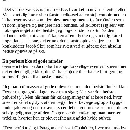
”Det var det værste, når man vidste, hvor tæt man var på enten eller.
Men samtidig kørte vi en første nedkørsel ad en stejl couloir med en
halv meter ny sne, som der blev mere og mere af, efterhånden som
vi kom længere og længere ned i bunden. Så skiløbet i sig selv var
nok også noget af det bedste, jeg nogensinde har kørt. Så den
balance mellem at være på kanten af en ulykke og samtidig køre i
noget fantastisk sne, det er nok den største oplevelse jeg har haft,”
konkluderer Jacob Slot, som har svært ved at udpege den absolut
bedste oplevelse på ski.
En perlerække af gode minder
Gennem tiden har Jacob haft mange forskellige eventyr i sneen, men
det er det daglige kick, der får hans hjerte til at banke hurtigere og
sommerfuglene til at baske i maven.
”Jeg har haft masser af gode oplevelser, men den bedste findes ikke.
Der er mange gode dage, hvor man siger; ”det var den bedste
pulverdag”. Men når man får kuldegysninger af at køre ned, hvor
sneen er så let og dyb, at den begynder at bevæge sig op ad ryggen
under jakken og ned i kraven, så er det en god nedkørsel, men der er
selvfølgelig mange af dem,” siger Jacob henført, og man mærker
tydeligt, hvorfor han er blevet afhængig af det hvide pulver.
”Den perfekte dag i Patagonien f.eks. i Chaltén er, hvor man mødes