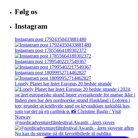
Følg os
Instagram
Instagram post 17924350433881480
Instagram post 17855664189302372
Instagram post 17995402217549367
Instagram post 18099952714462827
Lonely Planet har listet Europas 20 bedste strande
@nordicadventurefilmfestival Awards - årets sjoves
Nu kan du stemme på dit favoritbillede til publiku