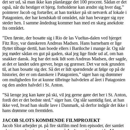
det ser ud, så man ikke kan planlægge det 100 procent. Sådan er det
også, når du bestiger et bjerg. forholdene kan ændre sig hver dag,”
pointerer Jacob og fortæller, at han trækker på sit netværk af lokale i
Patagonien, der har kendskab til området, når han bevæger sig nye
steder hen. I samme åndedrag kommer han med en skæg anekdote
fra området.
”Den første, der bosatte sig i Rio de las Vueltas-dalen ved bjerget
Fitz Roy, var danskeren Andreas Madsen. Hans barnebarn er lige
flyttet tilbage dertil, han boede ellers i Bariloche i mange år. Og når
jeg møder sådan en gut på gaden, skal jeg lige finde ud af, om han
snakker dansk. Jeg har det nok lidt som Andreas Madsen, der sagde,
at det er landet uden grever, hegn og grænser. Det var nok grunden
til, at han bosatte sig der. Så det er lidt spændende at følge op på de
historier, der er om danskere i Patagonien,” siger han og drømmer
om muligheden for at kunne tilbringe halvdelen af året i Patagonien
og den anden halvdel i St. Anton.
”Så længe jeg kan køre på ski, vil jeg gerne gøre det her i St. Anton,
fordi det er det bedste sted,” siger han. Og slår samtidig fast, at han
ikke ved, hvad han skulle lave i Danmark, så derfor indgår det ikke i
hans drømme om fremtiden.
JACOB SLOTS KOMMENDE FILMPROJEKT
Jacob Slot arbejder pt. på fire skifilm med fem episoder, der samlet