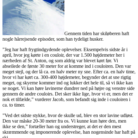
Gennem tiden har skiløberen haft
nogle hårrejsende episoder, som han tydeligt husker.
”Jeg har haft frygtindgydende oplevelser. Eksempelvis sidste år i
april, hvor jeg kørte i en couloir, der var 1.500 højdemeter her i
nærheden af St. Anton, og som aldrig var blevet kørt før. Vi
abseilede de første 30 meter for at komme ind i couloiren. Den var
meget stejl, og der lå ca. en halv meter ny sne. Efter ca. en halv time,
hvor vi har kørt ca. 300-400 højdemeter, begynder det at sne rigtig
meget, og skyerne kommer ind og lukker det hele til, så vi ikke kan
se noget. Vi kan høre lavinerne dundrer ned på højre og venstre side
gennem de andre couloirs. Det sker ikke lige, hvor vi er, men det er
nok et tilfælde,” vurderer Jacob, som befandt sig inde i couloiren i
ca. to timer.
”Ved det sidste stykke, hvor de skulle ud, blev en stor lavine udløst.
Den var måske 20-30 meter fra os. Vi kunne kun høre den, men
ikke se den,” fortæller han og understreger, at det er den mest
skræmmende og imponerende oplevelse, han nogensinde har haft på
ski.