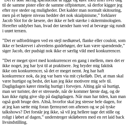
til de samme pister eller de samme offpisteture, så derfor kigger jeg
efter nye steder og muligheder. Det kalder man normalt skitouring,
men på et højere niveau hedder det nok skialpinisme,” forklarer
Jacob Slot for de læsere, der ikke er helt stærke i skiterminologien.
Herefter uddyber han, hvad der tænder ham ved at bevæge sig rundt
i urørt terræn.
”Det er udfordringen ved en stejl nedkørsel, flanke eller couloir, som
ikke er beskrevet i alverdens guidebøger, der kan være spændende,”
siger Jacob, der pudsigt nok ikke er særlig vild med konkurrencer.
”Det er meget sjovt med konkurrencer en gang i mellem, men det er
ikke noget, jeg har lyst til at praktisere. Jeg bryder mig faktisk
ikke om konkurrencer, så det er meget nemt. Jeg har haft
konkurrence nok, da jeg var barn via mit cykelløb. Det, at man skal
være hurtigst og bedst, det kan jeg ikke motivere mig selv til.
Dagligdagen kører rimelig hurtigt i forvejen. Alting går så hurtigt,
man ser turister, der er stressede, når de kommer første dag, og de
kan ikke rigtig give slip på dagligdagen. Når man har tiden, kan man
også godt bruge den. Altså, hvorfor skal jeg stresse hele dagen, for
at jeg kan sætte mig foran fjernsynet om aftenen og se på tyske
talkshows? Det forstår jeg ikke, så vil jeg hellere tage det stille og
roligt i løbet af dagen,” understreger skiløberen med en ret laid back
livsindstilling.