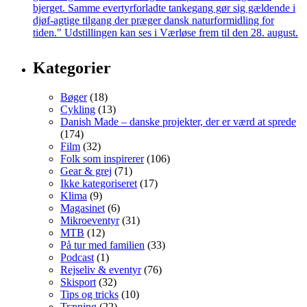
Kategorier
Bøger
(18)
Cykling
(13)
Danish Made – danske projekter, der er værd at sprede
(174)
Film
(32)
Folk som inspirerer
(106)
Gear & grej
(71)
Ikke kategoriseret
(17)
Klima
(9)
Magasinet
(6)
Mikroeventyr
(31)
MTB
(12)
På tur med familien
(33)
Podcast
(1)
Rejseliv & eventyr
(76)
Skisport
(32)
Tips og tricks
(10)
Træning
(22)