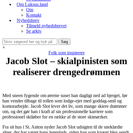
Om Luksus.land
Om
Kontakt
Nyhedsbrev
Tilmeld nyhedsbrevet
Se arkiv
×
Folk som inspirerer
Jacob Slot – skialpinisten som
realiserer drengedrømmen
Med sneen fygende om ørerne suser han dagligt ned ad bjerget, før
han vender tilbage til rollen som lodge-ejer med goddag-smil og
kontorarbejde. Jacob Slot lever det liv, som mange skiere drømmer
om, og det gør han i kraft af sin professionelle karriere som
professionel skiløber for en række af de store skimærker.
Fra sit hus i St. Anton nyder Jacob Slot udsigten til de sneklædte
alper, der har været hans legeplads, siden han som knægt blev sendt