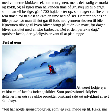
med vennerne klokken seks om morgenen, mens det stadig er mørkt
og koldt, og så kører man halvanden time på grusvej ud til bjerget,
som man vil bestige, går 1700 højdemeter op, som tager ca. fire eller
fem timer, for til sidst at køre en time ned på ski. Derefter holdes en
lille pause, før man til slut går til fods ned gennem skoven til bilen.
Køreturen tilbage til byen bliver brugt på at drikke mate, før dagen
bliver afsluttet med en stor barbecue. Det er den perfekte dag,”
opridser Jacob, der tydeligvis er vant til at planlægge.
Test af gear
At været lodge-ejer
er blot én af Jacobs indtægtskilder. Som professionel skiløber
deltager han også i række projekter omkring salg og udvikling af nyt
skiudstyr.
”Jeg har nogle sponsoropgaver, som jeg skal møde op til. F.eks. når