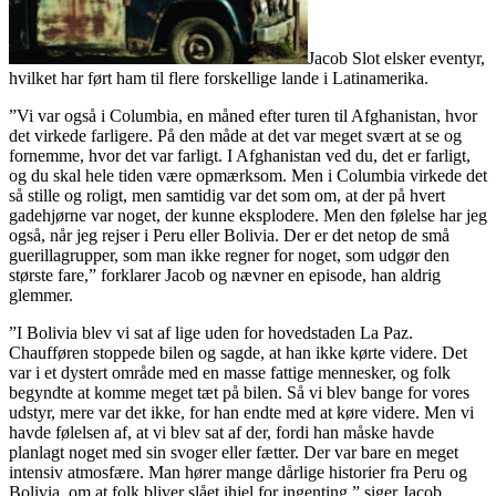
Jacob Slot elsker eventyr,
hvilket har ført ham til flere forskellige lande i Latinamerika.
”Vi var også i Columbia, en måned efter turen til Afghanistan, hvor
det virkede farligere. På den måde at det var meget svært at se og
fornemme, hvor det var farligt. I Afghanistan ved du, det er farligt,
og du skal hele tiden være opmærksom. Men i Columbia virkede det
så stille og roligt, men samtidig var det som om, at der på hvert
gadehjørne var noget, der kunne eksplodere. Men den følelse har jeg
også, når jeg rejser i Peru eller Bolivia. Der er det netop de små
guerillagrupper, som man ikke regner for noget, som udgør den
største fare,” forklarer Jacob og nævner en episode, han aldrig
glemmer.
”I Bolivia blev vi sat af lige uden for hovedstaden La Paz.
Chaufføren stoppede bilen og sagde, at han ikke kørte videre. Det
var i et dystert område med en masse fattige mennesker, og folk
begyndte at komme meget tæt på bilen. Så vi blev bange for vores
udstyr, mere var det ikke, for han endte med at køre videre. Men vi
havde følelsen af, at vi blev sat af der, fordi han måske havde
planlagt noget med sin svoger eller fætter. Der var bare en meget
intensiv atmosfære. Man hører mange dårlige historier fra Peru og
Bolivia, om at folk bliver slået ihjel for ingenting,” siger Jacob,