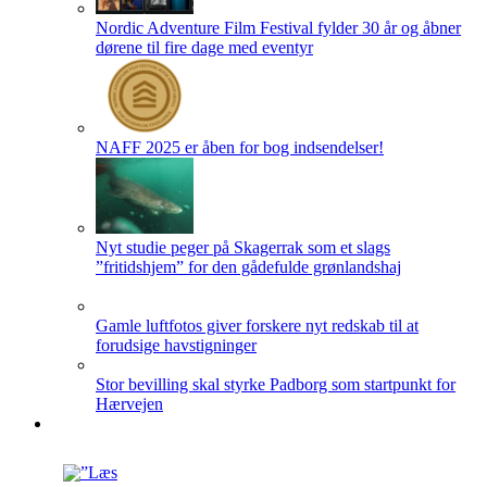
Nordic Adventure Film Festival fylder 30 år og åbner
dørene til fire dage med eventyr
NAFF 2025 er åben for bog indsendelser!
Nyt studie peger på Skagerrak som et slags
”fritidshjem” for den gådefulde grønlandshaj
Gamle luftfotos giver forskere nyt redskab til at
forudsige havstigninger
Stor bevilling skal styrke Padborg som startpunkt for
Hærvejen