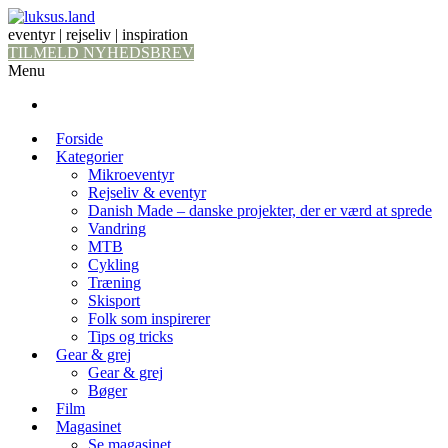
eventyr | rejseliv | inspiration
TILMELD NYHEDSBREV
Menu
Forside
Kategorier
Mikroeventyr
Rejseliv & eventyr
Danish Made – danske projekter, der er værd at sprede
Vandring
MTB
Cykling
Træning
Skisport
Folk som inspirerer
Tips og tricks
Gear & grej
Gear & grej
Bøger
Film
Magasinet
Se magasinet