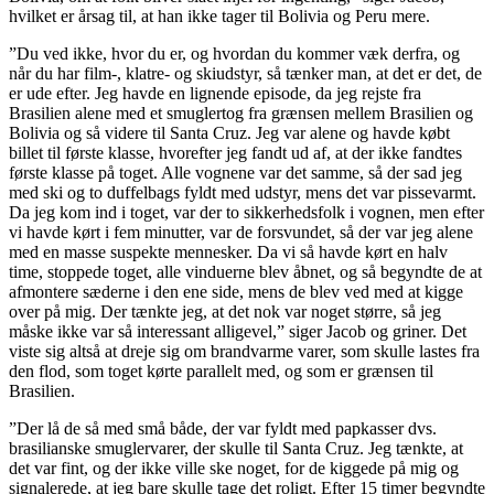
hvilket er årsag til, at han ikke tager til Bolivia og Peru mere.
”Du ved ikke, hvor du er, og hvordan du kommer væk derfra, og
når du har film-, klatre- og skiudstyr, så tænker man, at det er det, de
er ude efter. Jeg havde en lignende episode, da jeg rejste fra
Brasilien alene med et smuglertog fra grænsen mellem Brasilien og
Bolivia og så videre til Santa Cruz. Jeg var alene og havde købt
billet til første klasse, hvorefter jeg fandt ud af, at der ikke fandtes
første klasse på toget. Alle vognene var det samme, så der sad jeg
med ski og to duffelbags fyldt med udstyr, mens det var pissevarmt.
Da jeg kom ind i toget, var der to sikkerhedsfolk i vognen, men efter
vi havde kørt i fem minutter, var de forsvundet, så der var jeg alene
med en masse suspekte mennesker. Da vi så havde kørt en halv
time, stoppede toget, alle vinduerne blev åbnet, og så begyndte de at
afmontere sæderne i den ene side, mens de blev ved med at kigge
over på mig. Der tænkte jeg, at det nok var noget større, så jeg
måske ikke var så interessant alligevel,” siger Jacob og griner. Det
viste sig altså at dreje sig om brandvarme varer, som skulle lastes fra
den flod, som toget kørte parallelt med, og som er grænsen til
Brasilien.
”Der lå de så med små både, der var fyldt med papkasser dvs.
brasilianske smuglervarer, der skulle til Santa Cruz. Jeg tænkte, at
det var fint, og der ikke ville ske noget, for de kiggede på mig og
signalerede, at jeg bare skulle tage det roligt. Efter 15 timer begyndte