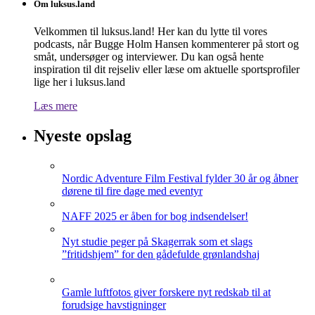
Om luksus.land
Velkommen til luksus.land! Her kan du lytte til vores
podcasts, når Bugge Holm Hansen kommenterer på stort og
småt, undersøger og interviewer. Du kan også hente
inspiration til dit rejseliv eller læse om aktuelle sportsprofiler
lige her i luksus.land
Læs mere
Nyeste opslag
Nordic Adventure Film Festival fylder 30 år og åbner
dørene til fire dage med eventyr
NAFF 2025 er åben for bog indsendelser!
Nyt studie peger på Skagerrak som et slags
”fritidshjem” for den gådefulde grønlandshaj
Gamle luftfotos giver forskere nyt redskab til at
forudsige havstigninger