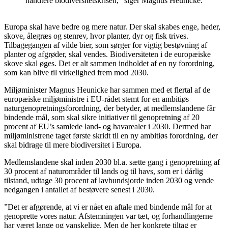
håndtere biodiversitetskrisen,” siger Magnus Heunicke.
Europa skal have bedre og mere natur. Der skal skabes enge, heder,
skove, ålegræs og stenrev, hvor planter, dyr og fisk trives.
Tilbagegangen af vilde bier, som sørger for vigtig bestøvning af
planter og afgrøder, skal vendes. Biodiversiteten i de europæiske
skove skal øges. Det er alt sammen indholdet af en ny forordning,
som kan blive til virkelighed frem mod 2030.
Miljøminister Magnus Heunicke har sammen med et flertal af de
europæiske miljøministre i EU-rådet stemt for en ambitiøs
naturgenopretningsforordning, der betyder, at medlemslandene får
bindende mål, som skal sikre initiativer til genopretning af 20
procent af EU’s samlede land- og havarealer i 2030. Dermed har
miljøministrene taget første skridt til en ny ambitiøs forordning, der
skal bidrage til mere biodiversitet i Europa.
Medlemslandene skal inden 2030 bl.a. sætte gang i genopretning af
30 procent af naturområder til lands og til havs, som er i dårlig
tilstand, udtage 30 procent af lavbundsjorde inden 2030 og vende
nedgangen i antallet af bestøvere senest i 2030.
”Det er afgørende, at vi er nået en aftale med bindende mål for at
genoprette vores natur. Afstemningen var tæt, og forhandlingerne
har været lange og vanskelige. Men de her konkrete tiltag er