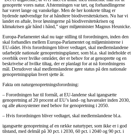
genoprette vores natur. Afstemningen var tæt, og forhandlingerne
har været lange og vanskelige. Men de her konkrete tiltag er
bydende nødvendige for at håndtere biodiversitetskrisen. Nu har vi
landet en aftale, hvor løsningerne på biodiversitetskrisen og
klimakrisen går hånd i hånd,” siger miljøminister Magnus Heunicke.
Europa-Parlamentet skal nu tage stilling til forordningen, inden den
skal forhandles mellem Europa-Parlamentet og miljøministrene i
EU-rådet. Hvis forordningen bliver vedtaget, skal medlemslandene
udarbejde nationale genopretningsplaner, som bl.a. skal indeholde et
overblik over hvilke områder, der er behov for at genoprette og en
beskrivelse af hvilke tiltag, der er planlagt for at nå forordningens
mål. Derudover skal medlemslandene gøre status på den nationale
genopretningsplan hvert sjette år.
Fakta om naturgenopretningsforordning:
– Forordningen har til formål, at EU-landene skal igangsætte
genopretning af 20 procent af EU’s land- og havarealer inden 2030,
og alle økosystemer med behov for genopretning i 2050.
– Hvis forordningen bliver vedtaget, skal medlemslandene bl.a.
igangsætte genopretning af en række naturtyper, som ikke er i god
tilstand, med delmål på 30 pct. i 2030, 60 pct. i 2040 og 90 pct. i