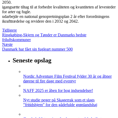
2050.
igangsætte tiltag til at forbedre kvaliteten og kvantiteten af levesteder
for arter og fugle.
udarbejde en national genopretningsplan 2 år efter forordningens
ikrafttrædelse og revidere den i 2032 og 2042.
Tidligere
Ringkøbing-Skjern og Tønder er Danmarks bedste
friluftskommuner
Næste
Danmark har fået sin fugleart nummer 500
Seneste opslag
Nordic Adventure Film Festival fylder 30 år og åbner
dørene til fire dage med eventyr
NAFF 2025 er åben for bog indsendelser!
Nyt studie peger på Skagerrak som et slags
”fritidshjem” for den gådefulde grønlandshaj