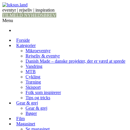
eventyr | rejseliv | inspiration
TILMELD NYHEDSBREV
Menu
Forside
Kategorier
Mikroeventyr
Rejseliv & eventyr
Danish Made – danske projekter, der er værd at sprede
Vandring
MTB
Cykling
Træning
Skisport
Folk som inspirerer
Tips og tricks
Gear & grej
Gear & grej
Bøger
Film
Magasinet
Se magasinet