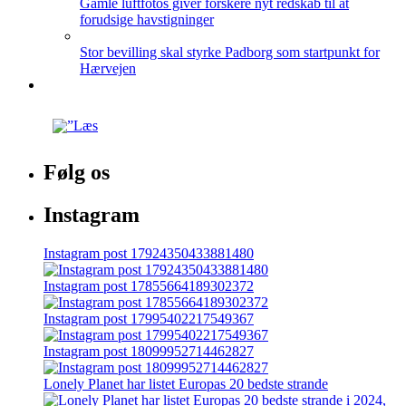
Gamle luftfotos giver forskere nyt redskab til at
forudsige havstigninger
Stor bevilling skal styrke Padborg som startpunkt for
Hærvejen
Følg os
Instagram
Instagram post 17924350433881480
Instagram post 17855664189302372
Instagram post 17995402217549367
Instagram post 18099952714462827
Lonely Planet har listet Europas 20 bedste strande