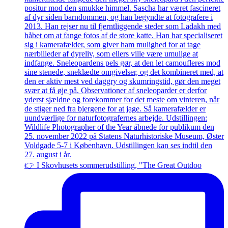
👉 I Skovhusets sommerudstilling, "The Great Outdoo