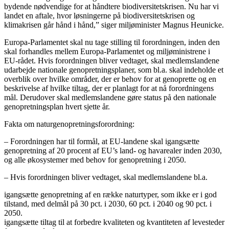
bydende nødvendige for at håndtere biodiversitetskrisen. Nu har vi
landet en aftale, hvor løsningerne på biodiversitetskrisen og
klimakrisen går hånd i hånd,” siger miljøminister Magnus Heunicke.
Europa-Parlamentet skal nu tage stilling til forordningen, inden den
skal forhandles mellem Europa-Parlamentet og miljøministrene i
EU-rådet. Hvis forordningen bliver vedtaget, skal medlemslandene
udarbejde nationale genopretningsplaner, som bl.a. skal indeholde et
overblik over hvilke områder, der er behov for at genoprette og en
beskrivelse af hvilke tiltag, der er planlagt for at nå forordningens
mål. Derudover skal medlemslandene gøre status på den nationale
genopretningsplan hvert sjette år.
Fakta om naturgenopretningsforordning:
– Forordningen har til formål, at EU-landene skal igangsætte
genopretning af 20 procent af EU’s land- og havarealer inden 2030,
og alle økosystemer med behov for genopretning i 2050.
– Hvis forordningen bliver vedtaget, skal medlemslandene bl.a.
igangsætte genopretning af en række naturtyper, som ikke er i god
tilstand, med delmål på 30 pct. i 2030, 60 pct. i 2040 og 90 pct. i
2050.
igangsætte tiltag til at forbedre kvaliteten og kvantiteten af levesteder