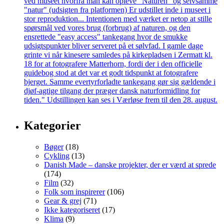
Kategorier
Bøger
(18)
Cykling
(13)
Danish Made – danske projekter, der er værd at sprede
(174)
Film
(32)
Folk som inspirerer
(106)
Gear & grej
(71)
Ikke kategoriseret
(17)
Klima
(9)