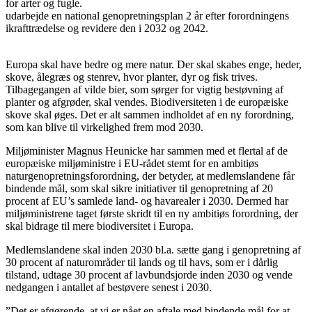
for arter og fugle.
udarbejde en national genopretningsplan 2 år efter forordningens
ikrafttrædelse og revidere den i 2032 og 2042.
Europa skal have bedre og mere natur. Der skal skabes enge, heder,
skove, ålegræs og stenrev, hvor planter, dyr og fisk trives.
Tilbagegangen af vilde bier, som sørger for vigtig bestøvning af
planter og afgrøder, skal vendes. Biodiversiteten i de europæiske
skove skal øges. Det er alt sammen indholdet af en ny forordning,
som kan blive til virkelighed frem mod 2030.
Miljøminister Magnus Heunicke har sammen med et flertal af de
europæiske miljøministre i EU-rådet stemt for en ambitiøs
naturgenopretningsforordning, der betyder, at medlemslandene får
bindende mål, som skal sikre initiativer til genopretning af 20
procent af EU’s samlede land- og havarealer i 2030. Dermed har
miljøministrene taget første skridt til en ny ambitiøs forordning, der
skal bidrage til mere biodiversitet i Europa.
Medlemslandene skal inden 2030 bl.a. sætte gang i genopretning af
30 procent af naturområder til lands og til havs, som er i dårlig
tilstand, udtage 30 procent af lavbundsjorde inden 2030 og vende
nedgangen i antallet af bestøvere senest i 2030.
”Det er afgørende, at vi er nået en aftale med bindende mål for at