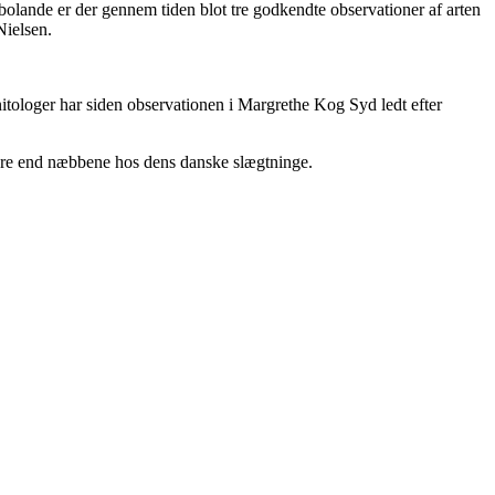
abolande er der gennem tiden blot tre godkendte observationer af arten
Nielsen.
itologer har siden observationen i Margrethe Kog Syd ledt efter
gere end næbbene hos dens danske slægtninge.