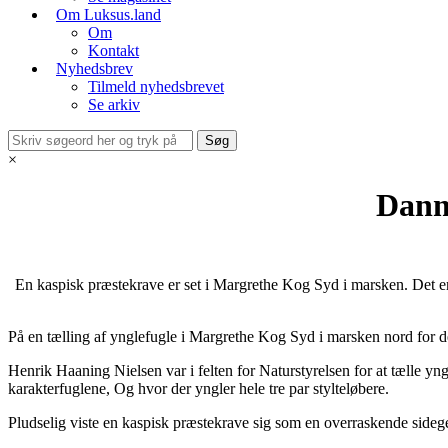
Om Luksus.land
Om
Kontakt
Nyhedsbrev
Tilmeld nyhedsbrevet
Se arkiv
×
Danm
En kaspisk præstekrave er set i Margrethe Kog Syd i marsken. Det er
På en tælling af ynglefugle i Margrethe Kog Syd i marsken nord for
Henrik Haaning Nielsen var i felten for Naturstyrelsen for at tælle yn
karakterfuglene, Og hvor der yngler hele tre par stylteløbere.
Pludselig viste en kaspisk præstekrave sig som en overraskende sidege