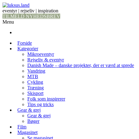
eventyr | rejseliv | inspiration
TILMELD NYHEDSBREV
Menu
Forside
Kategorier
Mikroeventyr
Rejseliv & eventyr
Danish Made – danske projekter, der er værd at sprede
Vandring
MTB
Cykling
Træning
Skisport
Folk som inspirerer
Tips og tricks
Gear & grej
Gear & grej
Bøger
Film
Magasinet
Se magasinet