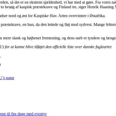
verden, så det er en ekstrem sjældenhed, vi har med at gøre. Fra vores n
t to besøg af kaspisk præstekrave og Finland tre, siger Henrik Haaning 
ser nord og øst for Kaspiske Hav. Arten overvintrer i Østafrika.
præstekrave, en hun, da den lettede og fløj mod sydvest. Mange feltorn
e en mere slank og højbenet fremtoning, og dens næb er tyndere og læn
r at kunne blive tilføjet den officielle liste over danske fuglearter.
.
n
U’s natur
ene til fire dage med eventyr