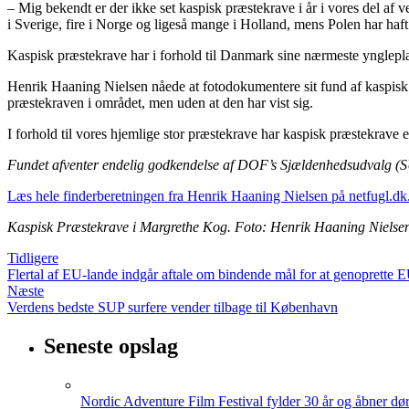
– Mig bekendt er der ikke set kaspisk præstekrave i år i vores del af 
i Sverige, fire i Norge og ligeså mange i Holland, mens Polen har haf
Kaspisk præstekrave har i forhold til Danmark sine nærmeste yngleplad
Henrik Haaning Nielsen nåede at fotodokumentere sit fund af kaspisk 
præstekraven i området, men uden at den har vist sig.
I forhold til vores hjemlige stor præstekrave har kaspisk præstekrav
Fundet afventer endelig godkendelse af DOF’s Sjældenhedsudvalg (SU) fo
Læs hele finderberetningen fra Henrik Haaning Nielsen på netfugl.dk
Kaspisk Præstekrave i Margrethe Kog. Foto: Henrik Haaning Nielse
Tidligere
Flertal af EU-lande indgår aftale om bindende mål for at genoprette E
Næste
Verdens bedste SUP surfere vender tilbage til København
Seneste opslag
Nordic Adventure Film Festival fylder 30 år og åbner dør