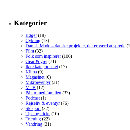
Kategorier
Bøger
(18)
Cykling
(13)
Danish Made – danske projekter, der er værd at sprede
(1
Film
(32)
Folk som inspirerer
(106)
Gear & grej
(71)
Ikke kategoriseret
(17)
Klima
(9)
Magasinet
(6)
Mikroeventyr
(31)
MTB
(12)
På tur med familien
(33)
Podcast
(1)
Rejseliv & eventyr
(76)
Skisport
(32)
Tips og tricks
(10)
Træning
(22)
Vandring
(31)