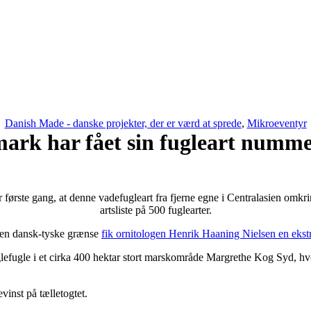
Danish Made - danske projekter, der er værd at sprede
,
Mikroeventyr
ark har fået sin fugleart numme
 første gang, at denne vadefugleart fra fjerne egne i Centralasien omkr
artsliste på 500 fuglearter.
 den dansk-tyske grænse
fik ornitologen Henrik Haaning Nielsen en ekstr
glefugle i et cirka 400 hektar stort marskområde Margrethe Kog Syd, hvo
vinst på tælletogtet.