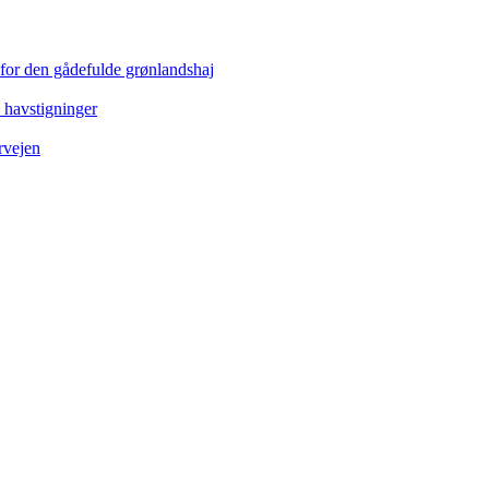
 for den gådefulde grønlandshaj
e havstigninger
rvejen