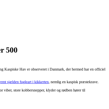
r 500
ing Kaspiske Hav er observeret i Danmark, der hermed har en officiel
emt sjælden fugleart i kikkerten
, nemlig en kaspisk præstekrave.
r viber, store kobbersnepper, klyder og rødben hører til