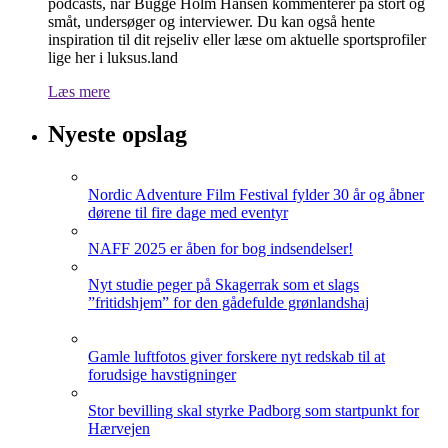
podcasts, når Bugge Holm Hansen kommenterer på stort og
småt, undersøger og interviewer. Du kan også hente
inspiration til dit rejseliv eller læse om aktuelle sportsprofiler
lige her i luksus.land
Læs mere
Nyeste opslag
Nordic Adventure Film Festival fylder 30 år og åbner
dørene til fire dage med eventyr
NAFF 2025 er åben for bog indsendelser!
Nyt studie peger på Skagerrak som et slags
”fritidshjem” for den gådefulde grønlandshaj
Gamle luftfotos giver forskere nyt redskab til at
forudsige havstigninger
Stor bevilling skal styrke Padborg som startpunkt for
Hærvejen