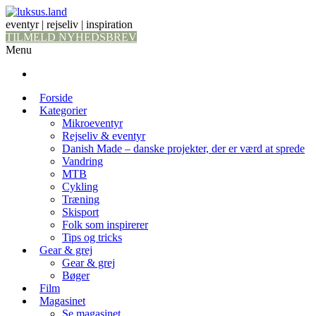
eventyr | rejseliv | inspiration
TILMELD NYHEDSBREV
Menu
Forside
Kategorier
Mikroeventyr
Rejseliv & eventyr
Danish Made – danske projekter, der er værd at sprede
Vandring
MTB
Cykling
Træning
Skisport
Folk som inspirerer
Tips og tricks
Gear & grej
Gear & grej
Bøger
Film
Magasinet
Se magasinet