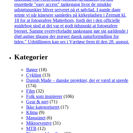
Kategorier
Bøger
(18)
Cykling
(13)
Danish Made – danske projekter, der er værd at sprede
(174)
Film
(32)
Folk som inspirerer
(106)
Gear & grej
(71)
Ikke kategoriseret
(17)
Klima
(9)
Magasinet
(6)
Mikroeventyr
(31)
MTB
(12)