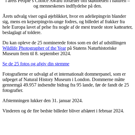
i årets People’s Choice Award fortæller om skønheden i naturen –
og menneskenes indflydelse på den.
Årets udvalg viser også øjeblikket, hvor en adeliepingvin blander
sig, mens en kejserpingvin-unge fodres, og billedet af frakker fra
hele Europa lavet af pelse fra nogle af de mest truede store kattearter,
beslaglagt af toldere.
Du kan opleve de 25 nominerede fotos som en del af udstillingen
Wildlife Photographer of the Year
på Statens Naturhistoriske
Museum frem til 8. september 2024.
Se de 25 fotos og afgiv din stemme
Fotografierne er udvalgt af et internationalt dommerpanel, som er
udpeget af Natural History Museum i London. Dommerne måtte
gennemgå 49.957 indsendte bidrag fra 95 lande, før de fandt de 25
fotografier.
Afstemningen lukker den 31. januar 2024.
Vinderen og de fire bedste billeder bliver afsløret i februar 2024.