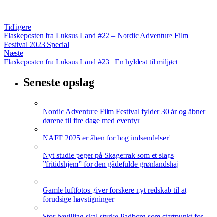
Tidligere
Flaskeposten fra Luksus Land #22 – Nordic Adventure Film
Festival 2023 Special
Næste
Flaskeposten fra Luksus Land #23 | En hyldest til miljøet
Seneste opslag
Nordic Adventure Film Festival fylder 30 år og åbner
dørene til fire dage med eventyr
NAFF 2025 er åben for bog indsendelser!
Nyt studie peger på Skagerrak som et slags
”fritidshjem” for den gådefulde grønlandshaj
Gamle luftfotos giver forskere nyt redskab til at
forudsige havstigninger
Stor bevilling skal styrke Padborg som startpunkt for