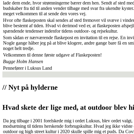
lade dem ende, hvor strømningerne bærer dem hen. Sendt af sted med
budskaber fra tid til anden vender tilbage med svar fra ukendte kyster.
meget velkommen til at sende den vores vej.
Hvor ofte flaskeposten skal sendes af sted fremover vil svæve i vinde
blive bestemt af tiden. Hvad vi derimod ved er, at flaskeposten afspe
spændende tendenser indenfor tidens outdoor- og rejsekultur.
Som sådan er nærværende flaskepost en invitation til en rejse. En invit
Nogle gange håber jeg på at blive klogere, andre gange bare få en s
noget helt tredje.
Velkommen til denne første udgave af Flaskeposten!
Bugge Holm Hansen
Pennefører i Luksus Land
// Nyt på hylderne
Hvad skete der lige med, at outdoor blev h
Da jeg tilbage i 2001 forelskede mig i ordet Luksus, blev ordet valgt, 
modsætning til tidens herskende forbrugskultur. Hvad jeg ikke vidste
outdoor og high street kultur i 2020 skulle spille mig et puds. Da Co