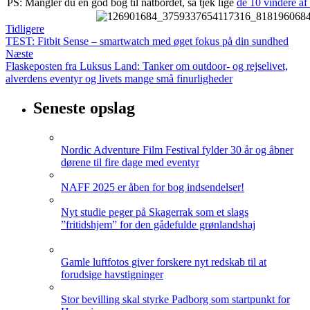
PS: Mangler du en god bog til natbordet, så tjek lige
de 10 vindere
Tidligere
TEST: Fitbit Sense – smartwatch med øget fokus på din sundhed
Næste
Flaskeposten fra Luksus Land: Tanker om outdoor- og rejselivet,
alverdens eventyr og livets mange små finurligheder
Seneste opslag
Nordic Adventure Film Festival fylder 30 år og åbner
dørene til fire dage med eventyr
NAFF 2025 er åben for bog indsendelser!
Nyt studie peger på Skagerrak som et slags
”fritidshjem” for den gådefulde grønlandshaj
Gamle luftfotos giver forskere nyt redskab til at
forudsige havstigninger
Stor bevilling skal styrke Padborg som startpunkt for