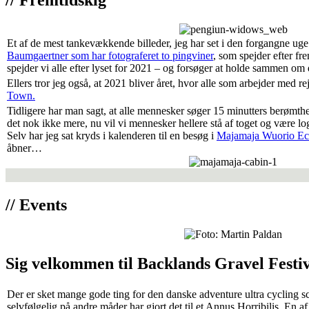
Et af de mest tankevækkende billeder, jeg har set i den forgangne uge
Baumgaertner som har fotograferet to pingviner
, som spejder efter fr
spejder vi alle efter lyset for 2021 – og forsøger at holde sammen om de
Ellers tror jeg også, at 2021 bliver året, hvor alle som arbejder med re
Town.
Tidligere har man sagt, at alle mennesker søger 15 minutters berømt
det nok ikke mere, nu vil vi mennesker hellere stå af toget og være lo
Selv har jeg sat kryds i kalenderen til en besøg i
Majamaja Wuorio E
åbner…
// Events
Sig velkommen til Backlands Gravel Festiv
Der er sket mange gode ting for den danske adventure ultra cycling s
selvfølgelig på andre måder har gjort det til et Annus Horribilis. En af