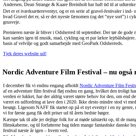
Andersen, Dean Strange & Kaare Breinholt har haft tid til at udtænke
Det er et iværksættereventyr, og er en serie af gravel-festivaler i ind- 
hvad Gravel det er, så er det nyeste fænomen (og det “nye sort”) i cy
grusveje.
Premieren næste år bliver i Odsherred til september. Der tør de gode 
kan samles igen til musik, mad, cykling og et par lækre lejrbålsbajere.
basis af velvilje og godt samarbejde med GeoPark Odsherreds.
Tjek deres website ud!
Nordic Adventure Film Festival – nu også
I december fik vi endnu engang afholdt
Nordic Adventure Film Festi
af en adventure film festival fløj endnu en gang, hvilket den troligt har
verden er lukket, har der aldrig været større behov for den, om end det 
været en udfordring at lave den i 2020. Ikke desto mindre stod vi med 
besøgt. Ligesom NAFF fik startet op på et nyt eventyr i en ny genre, 
vi for første gang fik delt priser ud til årets bedste bøger.
Kæmpe tak til alle jer dejlige folk for at møde talstærkt op, til de mange 
filmskaberne, og til forfatterne bag tiden mange fantastiske danske bo
festival næste år igen – hvem ved.