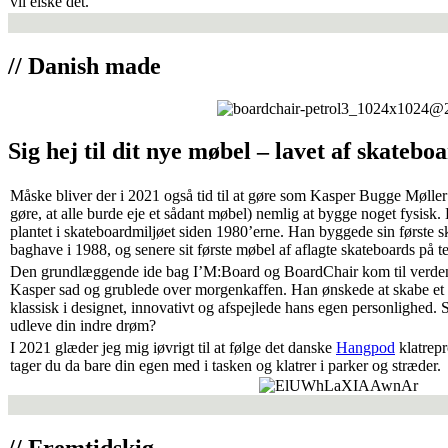
vil elske det.
// Danish made
Sig hej til dit nye møbel – lavet af skatebo
Måske bliver der i 2021 også tid til at gøre som Kasper Bugge Mølle
gøre, at alle burde eje et sådant møbel) nemlig at bygge noget fysisk.
plantet i skateboardmiljøet siden 1980’erne. Han byggede sin første 
baghave i 1988, og senere sit første møbel af aflagte skateboards på t
Den grundlæggende ide bag I’M:Board og BoardChair kom til verden
Kasper sad og grublede over morgenkaffen. Han ønskede at skabe et 
klassisk i designet, innovativt og afspejlede hans egen personlighed. 
udleve din indre drøm?
I 2021 glæder jeg mig iøvrigt til at følge det danske
Hangpod
klatrepr
tager du da bare din egen med i tasken og klatrer i parker og stræder.
// Fremtidskig