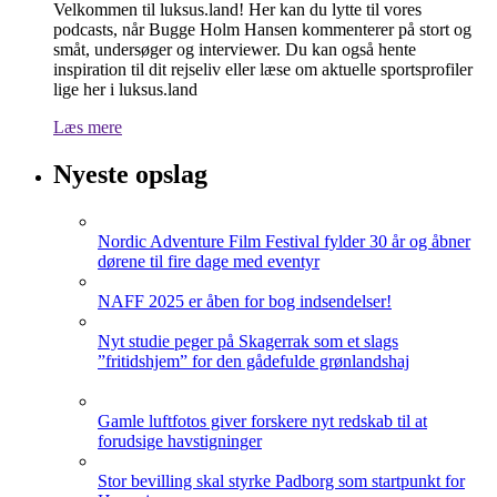
Velkommen til luksus.land! Her kan du lytte til vores
podcasts, når Bugge Holm Hansen kommenterer på stort og
småt, undersøger og interviewer. Du kan også hente
inspiration til dit rejseliv eller læse om aktuelle sportsprofiler
lige her i luksus.land
Læs mere
Nyeste opslag
Nordic Adventure Film Festival fylder 30 år og åbner
dørene til fire dage med eventyr
NAFF 2025 er åben for bog indsendelser!
Nyt studie peger på Skagerrak som et slags
”fritidshjem” for den gådefulde grønlandshaj
Gamle luftfotos giver forskere nyt redskab til at
forudsige havstigninger
Stor bevilling skal styrke Padborg som startpunkt for