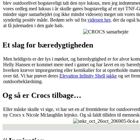
blev outdoorlivet bogstaveligt talt den nye luksus, men jeg indrømmer, 
vores ordleg med luksus i år skulle gøres bogstavelig af et nyt TNF-
mindre siger samarbejdet (og ikke mindst videoen) meget om vores ti
synderlig positiv måde. Bedøm selv ud fra
videoen her
, der da også h
at få julemaden i den gale hals.
Et slag for bæredygtigheden
Men heldigvis er der lys i mørket, og bæredygtighed er for alvor ko
Helly Hansen er kommet mere med i gamet og har lavet en ny bær
hverken kræver imprægnering eller kemikalier for at opretholde mate
over tid. Vi har prøvet deres
Elevation Infinity Shell jakke
og set frem
outdoorbeklædning.
Og så er Crocs tilbage…
Eller måske skulle vi sige, vi har set en af fremtiderne for outdoorve
ny Crocs x Nicole Mclaughlin lejrsko. Og så faldt tilliden til mennes