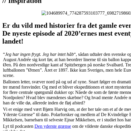
// Inspiration
Er du vild med historier fra det gamle even
De nyeste episode af 2020’ernes mest event
landet!
“
Jeg har ingen frygt. Jeg har intet håb
“, sådan udtaler den svenske o
August Andrée sig kort før, at han beordrer linerne til sin ballon kap
Øen. På den nordvestlige kant af Spitzbergen på norske Svalbard. Tre
luftballonen ”Ørnen”. Året er 1897. Ikke kun Sveriges, men hele Eur
scene.
Ballonen letter, svæver nord på og ud af syne. Snart følger en dramat
tre mænd forsvinder. Og med et bliver ekspeditionen et stort mysterium
for flere centrale spørgsmål dukker op: Nåede de som de første menne
Nordpolen? Hvad blev mændenes skæbne? Og hvad mente Andrée med
han de ville dø, allerede inden de fløj afsted?
Vi er enige med vært Bjørn Harvig om, at der her tale om et af de me
Yderste Grænse” til dato. Polarforsker og medlem af De Kvindelige 
Mikkelsen, barnebarn til selveste Ejnar Mikkelsen, er i studiet hos ha
Lyt til podcasten
Den yderste grænse
om de vildeste danske ekspediti