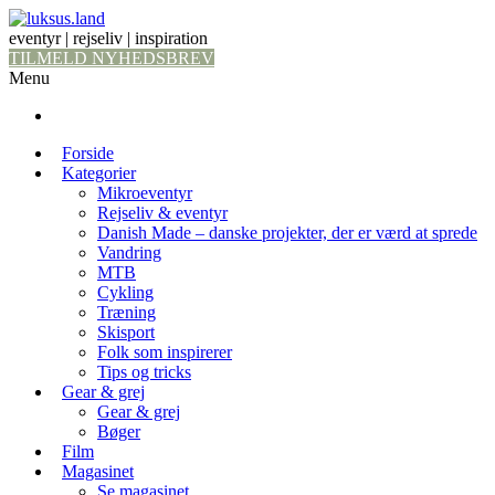
eventyr | rejseliv | inspiration
TILMELD NYHEDSBREV
Menu
Forside
Kategorier
Mikroeventyr
Rejseliv & eventyr
Danish Made – danske projekter, der er værd at sprede
Vandring
MTB
Cykling
Træning
Skisport
Folk som inspirerer
Tips og tricks
Gear & grej
Gear & grej
Bøger
Film
Magasinet
Se magasinet