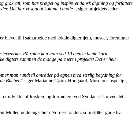
og grokraft, som har præget og inspireret dansk digtning og forfattere
heder. Det har vi søgt at komme i møde”,
siger projektets leder,
e er blevet til i samarbejde med lokale digterhjem, museer, foreninger
esterværker. På ruten kan man ved 10 bænke hente korte
ske digtere sammen de mange partnere i projektet Det er helt
 kommer man rundt til områder på egnen med særlig betydning for
de Blicher,”
siger Marianne Gjørtz Hougaard, Museumsinspektør,
r er udviklet af forskere og formidlere ved Syddansk Universitet i
an-Müller, uddelingschef i Nordea-fonden, som støtter gode liv.