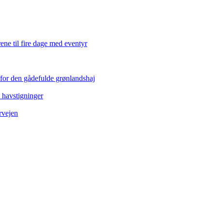
ene til fire dage med eventyr
 for den gådefulde grønlandshaj
e havstigninger
rvejen