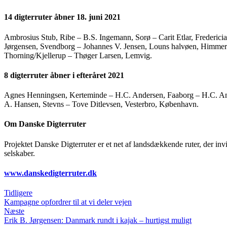
14 digterruter åbner 18. juni 2021
Ambrosius Stub, Ribe – B.S. Ingemann, Sorø – Carit Etlar, Frederici
Jørgensen, Svendborg – Johannes V. Jensen, Louns halvøen, Himmer
Thorning/Kjellerup – Thøger Larsen, Lemvig.
8 digterruter åbner i efteråret 2021
Agnes Henningsen, Kerteminde – H.C. Andersen, Faaborg – H.C. And
A. Hansen, Stevns – Tove Ditlevsen, Vesterbro, København.
Om Danske Digterruter
Projektet Danske Digterruter er et net af landsdækkende ruter, der inv
selskaber.
www.danskedigterruter.dk
Tidligere
Kampagne opfordrer til at vi deler vejen
Næste
Erik B. Jørgensen: Danmark rundt i kajak – hurtigst muligt