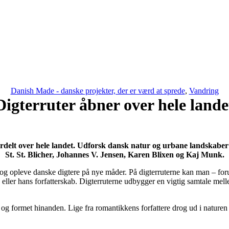
Danish Made - danske projekter, der er værd at sprede
,
Vandring
Digterruter åbner over hele lande
ordelt over hele landet. Udforsk dansk natur og urbane landskaber 
St. St. Blicher, Johannes V. Jensen, Karen Blixen og Kaj Munk.
e og opleve danske digtere på nye måder. På digterruterne kan man – foru
 eller hans forfatterskab. Digterruterne udbygger en vigtig samtale mell
g formet hinanden. Lige fra romantikkens forfattere drog ud i naturen f