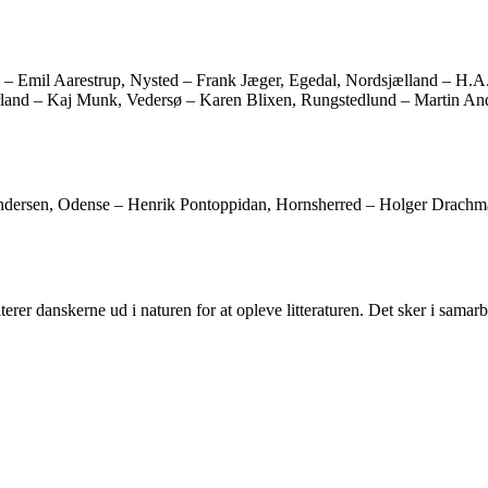
a – Emil Aarestrup, Nysted – Frank Jæger, Egedal, Nordsjælland – H.A.
land – Kaj Munk, Vedersø – Karen Blixen, Rungstedlund – Martin And
ersen, Odense – Henrik Pontoppidan, Hornsherred – Holger Drachman
iterer danskerne ud i naturen for at opleve litteraturen. Det sker i sam