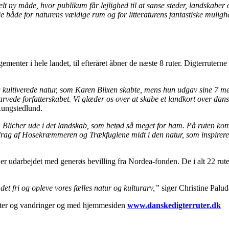
elt ny måde, hvor publikum får lejlighed til at sanse steder, landskaber 
je både for naturens vældige rum og for litteraturens fantastiske mulig
gementer i hele landet, til efteråret åbner de næste 8 ruter. Digterrutern
g kultiverede natur, som Karen Blixen skabte, mens hun udgav sine 7 m
arvede forfatterskabet. Vi glæder os over at skabe et landkort over dan
Rungstedlund.
. St. Blicher ude i det landskab, som betød så meget for ham. På ruten
ddrag af Hosekræmmeren og Trækfuglene midt i den natur, som inspirere
er udarbejdet med generøs bevilling fra Nordea-fonden. De i alt 22 rute
det fri og opleve vores fælles natur og kulturarv,”
siger Christine Palud
ruter og vandringer og med hjemmesiden
www.danskedigterruter.dk