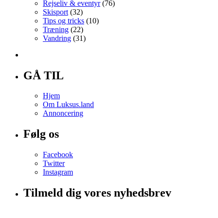
Rejseliv & eventyr
(76)
Skisport
(32)
Tips og tricks
(10)
Træning
(22)
Vandring
(31)
GÅ TIL
Hjem
Om Luksus.land
Annoncering
Følg os
Facebook
Twitter
Instagram
Tilmeld dig vores nyhedsbrev