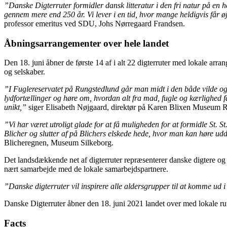
”Danske Digterruter formidler dansk litteratur i den fri natur på en h
gennem mere end 250 år. Vi lever i en tid, hvor mange heldigvis får ø
professor emeritus ved SDU, Johs Nørregaard Frandsen.
Åbningsarrangementer over hele landet
Den 18. juni åbner de første 14 af i alt 22 digterruter med lokale arran
og selskaber.
”I Fuglereservatet på Rungstedlund går man midt i den både vilde o
lydfortællinger og høre om, hvordan alt fra mad, fugle og kærlighed f
unikt,”
siger Elisabeth Nøjgaard, direktør på Karen Blixen Museum 
”Vi har været utroligt glade for at få muligheden for at formidle St
Blicher og slutter af på Blichers elskede hede, hvor man kan høre u
Blicheregnen, Museum Silkeborg.
Det landsdækkende net af digterruter repræsenterer danske digtere og 
nært samarbejde med de lokale samarbejdspartnere.
”Danske digterruter vil inspirere alle aldersgrupper til at komme ud i 
Danske Digterruter åbner den 18. juni 2021 landet over med lokale 
Facts