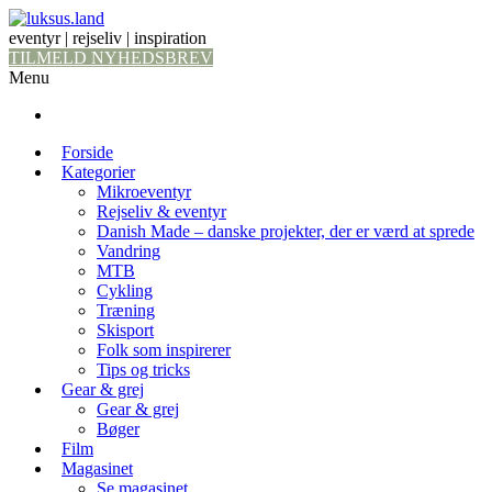
eventyr | rejseliv | inspiration
TILMELD NYHEDSBREV
Menu
Forside
Kategorier
Mikroeventyr
Rejseliv & eventyr
Danish Made – danske projekter, der er værd at sprede
Vandring
MTB
Cykling
Træning
Skisport
Folk som inspirerer
Tips og tricks
Gear & grej
Gear & grej
Bøger
Film
Magasinet
Se magasinet