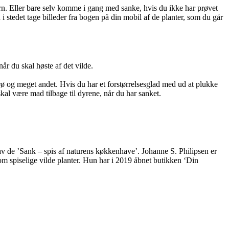
børn. Eller bare selv komme i gang med sanke, hvis du ikke har prøvet
i stedet tage billeder fra bogen på din mobil af de planter, som du går
år du skal høste af det vilde.
rø og meget andet. Hvis du har et forstørrelsesglad med ud at plukke
kal være mad tilbage til dyrene, når du har sanket.
av de ’Sank – spis af naturens køkkenhave’. Johanne S. Philipsen er
om spiselige vilde planter. Hun har i 2019 åbnet butikken ‘Din