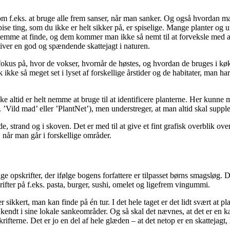
 som f.eks. at bruge alle frem sanser, når man sanker. Og også hvordan m
pise ting, som du ikke er helt sikker på, er spiselige. Mange planter og ur
 nemme at finde, og dem kommer man ikke så nemt til at forveksle med 
bliver en god og spændende skattejagt i naturen.
d fokus på, hvor de vokser, hvornår de høstes, og hvordan de bruges i 
ikke så meget set i lyset af forskellige årstider og de habitater, man har
kke altid er helt nemme at bruge til at identificere planterne. Her kunne
ks. ’Vild mad’ eller ’PlantNet’), men understreger, at man altid skal sup
e, strand og i skoven. Det er med til at give et fint grafisk overblik ove
når man går i forskellige områder.
e opskrifter, der ifølge bogens forfattere er tilpasset børns smagsløg. D
ifter på f.eks. pasta, burger, sushi, omelet og ligefrem vingummi.
er sikkert, man kan finde på én tur. I det hele taget er det lidt svært at
t i sine lokale sankeområder. Og så skal det nævnes, at det er en kæmp
krifterne. Det er jo en del af hele glæden – at det netop er en skattejagt