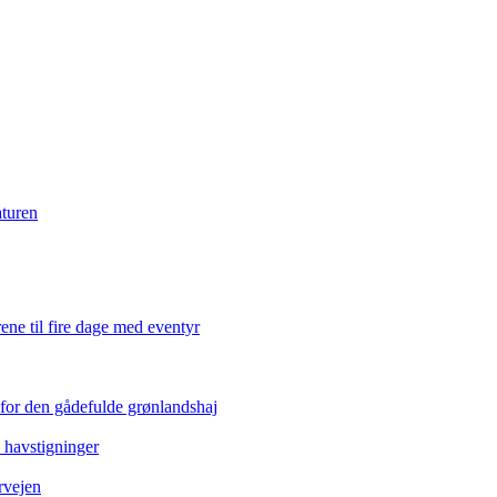
aturen
ene til fire dage med eventyr
 for den gådefulde grønlandshaj
e havstigninger
rvejen