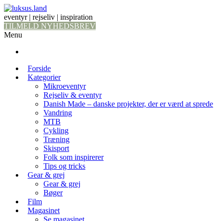
eventyr | rejseliv | inspiration
TILMELD NYHEDSBREV
Menu
Forside
Kategorier
Mikroeventyr
Rejseliv & eventyr
Danish Made – danske projekter, der er værd at sprede
Vandring
MTB
Cykling
Træning
Skisport
Folk som inspirerer
Tips og tricks
Gear & grej
Gear & grej
Bøger
Film
Magasinet
Se magasinet