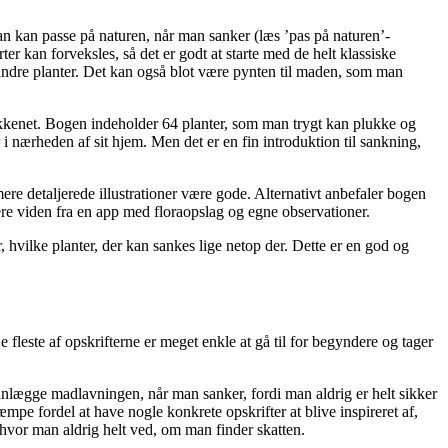
an kan passe på naturen, når man sanker (læs ’pas på naturen’-
ter kan forveksles, så det er godt at starte med de helt klassiske
andre planter. Det kan også blot være pynten til maden, som man
køkkenet. Bogen indeholder 64 planter, som man trygt kan plukke og
 i nærheden af sit hjem. Men det er en fin introduktion til sankning,
 mere detaljerede illustrationer være gode. Alternativt anbefaler bogen
plere viden fra en app med floraopslag og egne observationer.
r, hvilke planter, der kan sankes lige netop der. Dette er en god og
e fleste af opskrifterne er meget enkle at gå til for begyndere og tager
 planlægge madlavningen, når man sanker, fordi man aldrig er helt sikker
e fordel at have nogle konkrete opskrifter at blive inspireret af,
, hvor man aldrig helt ved, om man finder skatten.