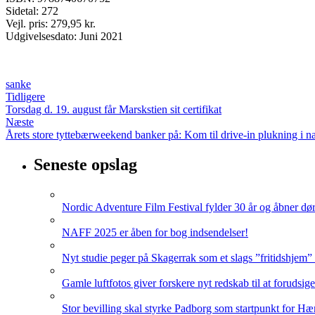
Sidetal: 272
Vejl. pris: 279,95 kr.
Udgivelsesdato: Juni 2021
sanke
Tidligere
Torsdag d. 19. august får Marskstien sit certifikat
Næste
Årets store tyttebærweekend banker på: Kom til drive-in plukning i n
Seneste opslag
Nordic Adventure Film Festival fylder 30 år og åbner dør
NAFF 2025 er åben for bog indsendelser!
Nyt studie peger på Skagerrak som et slags ”fritidshjem”
Gamle luftfotos giver forskere nyt redskab til at forudsig
Stor bevilling skal styrke Padborg som startpunkt for Hæ