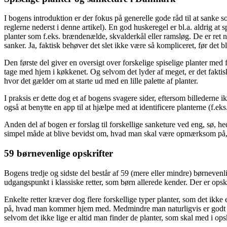
I bogens introduktion er der fokus på generelle gode råd til at sanke
reglerne nederst i denne artikel). En god huskeregel er bl.a. aldrig at s
planter som f.eks. brændenælde, skvalderkål eller ramsløg. De er ret
sanker. Ja, faktisk behøver det slet ikke være så kompliceret, før det 
Den første del giver en oversigt over forskelige spiselige planter me
tage med hjem i køkkenet. Og selvom det lyder af meget, er det faktisk 
hvor det gælder om at starte ud med en lille palette af planter.
I praksis er dette dog et af bogens svagere sider, eftersom billederne i
også at benytte en app til at hjælpe med at identificere planterne (f.e
Anden del af bogen er forslag til forskellige sanketure ved eng, sø, hed
simpel måde at blive bevidst om, hvad man skal være opmærksom på, 
59 børnevenlige opskrifter
Bogens tredje og sidste del består af 59 (mere eller mindre) børnevenlig
udgangspunkt i klassiske retter, som børn allerede kender. Der er opskr
Enkelte retter kræver dog flere forskellige typer planter, som det ikke 
på, hvad man kommer hjem med. Medmindre man naturligvis er godt kend
selvom det ikke lige er altid man finder de planter, som skal med i ops