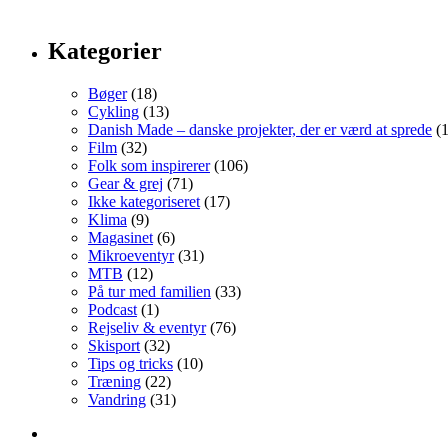
Kategorier
Bøger
(18)
Cykling
(13)
Danish Made – danske projekter, der er værd at sprede
(1
Film
(32)
Folk som inspirerer
(106)
Gear & grej
(71)
Ikke kategoriseret
(17)
Klima
(9)
Magasinet
(6)
Mikroeventyr
(31)
MTB
(12)
På tur med familien
(33)
Podcast
(1)
Rejseliv & eventyr
(76)
Skisport
(32)
Tips og tricks
(10)
Træning
(22)
Vandring
(31)