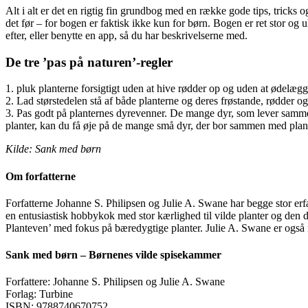
Alt i alt er det en rigtig fin grundbog med en række gode tips, tricks
det før – for bogen er faktisk ikke kun for børn. Bogen er ret stor og 
efter, eller benytte en app, så du har beskrivelserne med.
De tre ’pas på naturen’-regler
1. pluk planterne forsigtigt uden at hive rødder op og uden at ødelægge
2. Lad størstedelen stå af både planterne og deres frøstande, rødder og
3. Pas godt på planternes dyrevenner. De mange dyr, som lever sammen 
planter, kan du få øje på de mange små dyr, der bor sammen med plante
Kilde: Sank med børn
Om forfatterne
Forfatterne Johanne S. Philipsen og Julie A. Swane har begge stor erf
en entusiastisk hobbykok med stor kærlighed til vilde planter og den d
Planteven’ med fokus på bæredygtige planter. Julie A. Swane er også m
Sank med børn – Børnenes vilde spisekammer
Forfattere: Johanne S. Philipsen og Julie A. Swane
Forlag: Turbine
ISBN: 9788740670752