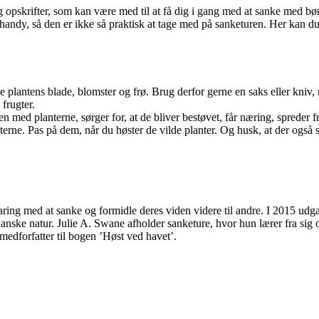
 og opskrifter, som kan være med til at få dig i gang med at sanke med 
uhandy, så den er ikke så praktisk at tage med på sanketuren. Her kan du 
 plantens blade, blomster og frø. Brug derfor gerne en saks eller kniv, n
 frugter.
med planterne, sørger for, at de bliver bestøvet, får næring, spreder f
rne. Pas på dem, når du høster de vilde planter. Og husk, at der også s
aring med at sanke og formidle deres viden videre til andre. I 2015 udg
anske natur. Julie A. Swane afholder sanketure, hvor hun lærer fra sig 
edforfatter til bogen ’Høst ved havet’.