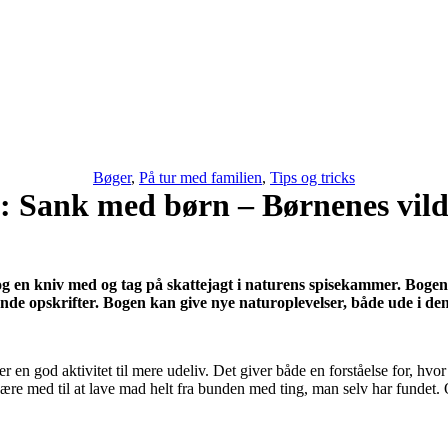
Bøger
,
På tur med familien
,
Tips og tricks
: Sank med børn – Børnenes vil
og en kniv med og tag på skattejagt i naturens spisekammer. Bogen
e opskrifter. Bogen kan give nye naturoplevelser, både ude i de
 er en god aktivitet til mere udeliv. Det giver både en forståelse for, h
t være med til at lave mad helt fra bunden med ting, man selv har fundet