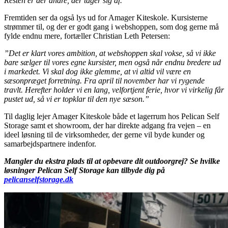
Resten er der andre, der tager sig af.”
Fremtiden ser da også lys ud for Amager Kiteskole. Kursisterne
strømmer til, og der er godt gang i webshoppen, som dog gerne må
fylde endnu mere, fortæller Christian Leth Petersen:
”Det er klart vores ambition, at webshoppen skal vokse, så vi ikke
bare sælger til vores egne kursister, men også når endnu bredere ud
i markedet. Vi skal dog ikke glemme, at vi altid vil være en
sæsonpræget forretning. Fra april til november har vi rygende
travlt. Herefter holder vi en lang, velfortjent ferie, hvor vi virkelig får
pustet ud, så vi er topklar til den nye sæson.”
Til daglig lejer Amager Kiteskole både et lagerrum hos Pelican Self
Storage samt et showroom, der har direkte adgang fra vejen – en
ideel løsning til de virksomheder, der gerne vil byde kunder og
samarbejdspartnere indenfor.
Mangler du ekstra plads til at opbevare dit outdoorgrej? Se hvilke
løsninger Pelican Self Storage kan tilbyde dig på
pelicanselfstorage.dk