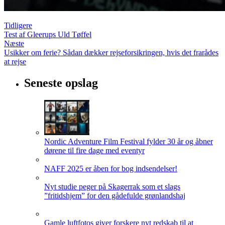
Tidligere
Test af Gleerups Uld Tøffel
Næste
Usikker om ferie? Sådan dækker rejseforsikringen, hvis det frarådes
at rejse
Seneste opslag
Nordic Adventure Film Festival fylder 30 år og åbner
dørene til fire dage med eventyr
NAFF 2025 er åben for bog indsendelser!
Nyt studie peger på Skagerrak som et slags
”fritidshjem” for den gådefulde grønlandshaj
Gamle luftfotos giver forskere nyt redskab til at