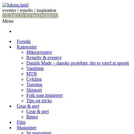
eventyr | rejseliv | inspiration
TILMELD NYHEDSBREV
Menu
Forside
Kategorier
Mikroeventyr
Rejseliv & eventyr
Danish Made – danske projekter, der er værd at sprede
Vandring
MTB
Cykling
Træning
Skisport
Folk som inspirerer
Tips og tricks
Gear & grej
Gear & grej
Bøger
Film
Magasinet
Se magasinet