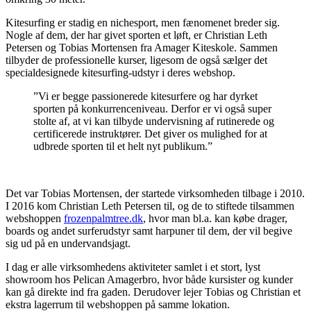
Kitesurfing er stadig en nichesport, men fænomenet breder sig.
Nogle af dem, der har givet sporten et løft, er Christian Leth
Petersen og Tobias Mortensen fra Amager Kiteskole. Sammen
tilbyder de professionelle kurser, ligesom de også sælger det
specialdesignede kitesurfing-udstyr i deres webshop.
”Vi er begge passionerede kitesurfere og har dyrket
sporten på konkurrenceniveau. Derfor er vi også super
stolte af, at vi kan tilbyde undervisning af rutinerede og
certificerede instruktører. Det giver os mulighed for at
udbrede sporten til et helt nyt publikum.”
Det var Tobias Mortensen, der startede virksomheden tilbage i 2010.
I 2016 kom Christian Leth Petersen til, og de to stiftede tilsammen
webshoppen
frozenpalmtree.dk
, hvor man bl.a. kan købe drager,
boards og andet surferudstyr samt harpuner til dem, der vil begive
sig ud på en undervandsjagt.
I dag er alle virksomhedens aktiviteter samlet i et stort, lyst
showroom hos Pelican Amagerbro, hvor både kursister og kunder
kan gå direkte ind fra gaden. Derudover lejer Tobias og Christian et
ekstra lagerrum til webshoppen på samme lokation.