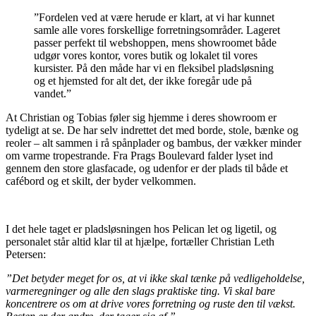
”Fordelen ved at være herude er klart, at vi har kunnet
samle alle vores forskellige forretningsområder. Lageret
passer perfekt til webshoppen, mens showroomet både
udgør vores kontor, vores butik og lokalet til vores
kursister. På den måde har vi en fleksibel pladsløsning
og et hjemsted for alt det, der ikke foregår ude på
vandet.”
At Christian og Tobias føler sig hjemme i deres showroom er
tydeligt at se. De har selv indrettet det med borde, stole, bænke og
reoler – alt sammen i rå spånplader og bambus, der vækker minder
om varme tropestrande. Fra Prags Boulevard falder lyset ind
gennem den store glasfacade, og udenfor er der plads til både et
cafébord og et skilt, der byder velkommen.
I det hele taget er pladsløsningen hos Pelican let og ligetil, og
personalet står altid klar til at hjælpe, fortæller Christian Leth
Petersen:
”Det betyder meget for os, at vi ikke skal tænke på vedligeholdelse,
varmeregninger og alle den slags praktiske ting. Vi skal bare
koncentrere os om at drive vores forretning og ruste den til vækst.