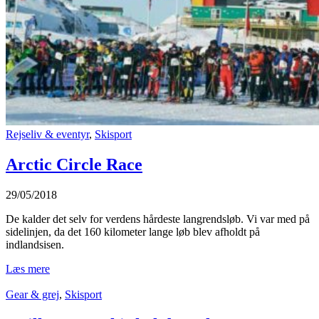
Rejseliv & eventyr
,
Skisport
Arctic Circle Race
29/05/2018
De kalder det selv for verdens hårdeste langrendsløb. Vi var med på
sidelinjen, da det 160 kilometer lange løb blev afholdt på
indlandsisen.
Læs mere
Gear & grej
,
Skisport