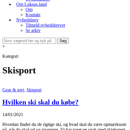
Om Luksus.land
Om
Kontakt
Nyhedsbrev
Tilmeld nyhedsbrevet
Se arkiv
×
Kategori
Skisport
Gear & grej
,
Skisport
Hvilken ski skal du købe?
14/01/2021
Hvordan finder du de rigtige ski, og hvad skal du være opmærksom
på, når du skal ud og investere. Vi har taget en snak med skiekspert