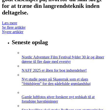
for at træne din langrendsteknik inden
deltagelse.
Læs mere
Se flere artikler
Nyere artikler
Seneste opslag
Nordic Adventure Film Festival fylder 30 år og åbner
dørene til fire dage med eventyr
NAFF 2025 er åben for bog indsendelser!
Nyt studie peger på Skagerrak som et slags
”fritidshjem” for den gådefulde grønlandshaj
Gamle luftfotos giver forskere nyt redskab til at
forudsige havstigninger