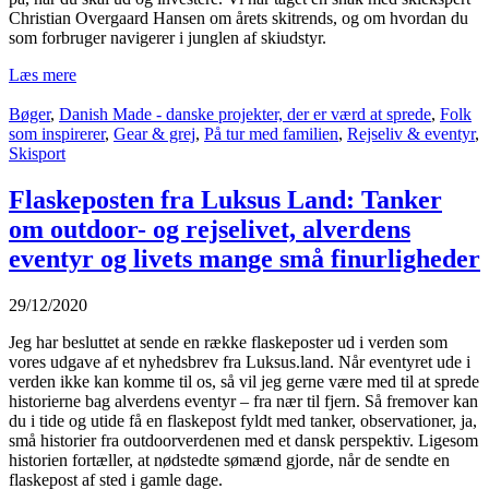
Christian Overgaard Hansen om årets skitrends, og om hvordan du
som forbruger navigerer i junglen af skiudstyr.
Læs mere
Bøger
,
Danish Made - danske projekter, der er værd at sprede
,
Folk
som inspirerer
,
Gear & grej
,
På tur med familien
,
Rejseliv & eventyr
,
Skisport
Flaskeposten fra Luksus Land: Tanker
om outdoor- og rejselivet, alverdens
eventyr og livets mange små finurligheder
29/12/2020
Jeg har besluttet at sende en række flaskeposter ud i verden som
vores udgave af et nyhedsbrev fra Luksus.land. Når eventyret ude i
verden ikke kan komme til os, så vil jeg gerne være med til at sprede
historierne bag alverdens eventyr – fra nær til fjern. Så fremover kan
du i tide og utide få en flaskepost fyldt med tanker, observationer, ja,
små historier fra outdoorverdenen med et dansk perspektiv. Ligesom
historien fortæller, at nødstedte sømænd gjorde, når de sendte en
flaskepost af sted i gamle dage.