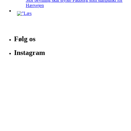
Stor bevilling skal styrke Padborg som startpunkt for
Hærvejen
Følg os
Instagram