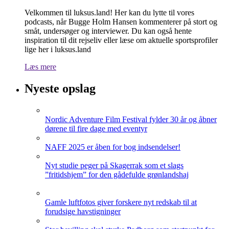
Velkommen til luksus.land! Her kan du lytte til vores
podcasts, når Bugge Holm Hansen kommenterer på stort og
småt, undersøger og interviewer. Du kan også hente
inspiration til dit rejseliv eller læse om aktuelle sportsprofiler
lige her i luksus.land
Læs mere
Nyeste opslag
Nordic Adventure Film Festival fylder 30 år og åbner
dørene til fire dage med eventyr
NAFF 2025 er åben for bog indsendelser!
Nyt studie peger på Skagerrak som et slags
”fritidshjem” for den gådefulde grønlandshaj
Gamle luftfotos giver forskere nyt redskab til at
forudsige havstigninger