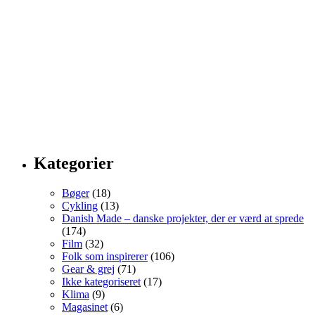
Kategorier
Bøger
(18)
Cykling
(13)
Danish Made – danske projekter, der er værd at sprede
(174)
Film
(32)
Folk som inspirerer
(106)
Gear & grej
(71)
Ikke kategoriseret
(17)
Klima
(9)
Magasinet
(6)