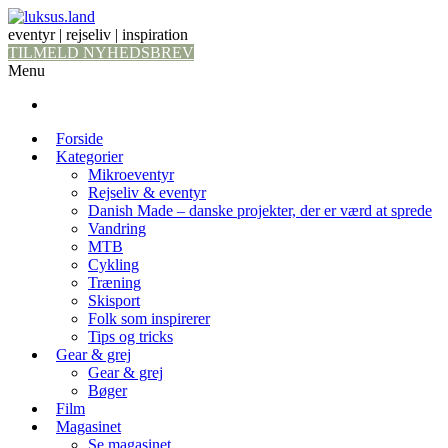
eventyr | rejseliv | inspiration
TILMELD NYHEDSBREV
Menu
Forside
Kategorier
Mikroeventyr
Rejseliv & eventyr
Danish Made – danske projekter, der er værd at sprede
Vandring
MTB
Cykling
Træning
Skisport
Folk som inspirerer
Tips og tricks
Gear & grej
Gear & grej
Bøger
Film
Magasinet
Se magasinet