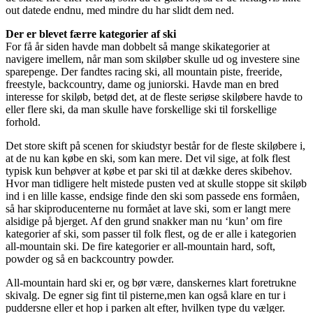
out datede endnu, med mindre du har slidt dem ned.
Der er blevet færre kategorier af ski
For få år siden havde man dobbelt så mange skikategorier at
navigere imellem, når man som skiløber skulle ud og investere sine
sparepenge. Der fandtes racing ski, all mountain piste, freeride,
freestyle, backcountry, dame og juniorski. Havde man en bred
interesse for skiløb, betød det, at de fleste seriøse skiløbere havde to
eller flere ski, da man skulle have forskellige ski til forskellige
forhold.
Det store skift på scenen for skiudstyr består for de fleste skiløbere i,
at de nu kan købe en ski, som kan mere. Det vil sige, at folk flest
typisk kun behøver at købe et par ski til at dække deres skibehov.
Hvor man tidligere helt mistede pusten ved at skulle stoppe sit skiløb
ind i en lille kasse, endsige finde den ski som passede ens formåen,
så har skiproducenterne nu formået at lave ski, som er langt mere
alsidige på bjerget. Af den grund snakker man nu ‘kun’ om fire
kategorier af ski, som passer til folk flest, og de er alle i kategorien
all-mountain ski. De fire kategorier er all-mountain hard, soft,
powder og så en backcountry powder.
All-mountain hard ski er, og bør være, danskernes klart foretrukne
skivalg. De egner sig fint til pisterne,men kan også klare en tur i
puddersne eller et hop i parken alt efter, hvilken type du vælger.