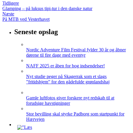
Tidligere
Glamping – på luksus tipi-tur i den danske natur
Næste
På MTB ved Vesterhavet
Seneste opslag
Nordic Adventure Film Festival fylder 30 år og åbner
dørene til fire dage med eventyr
NAFF 2025 er åben for bog indsendelser!
Nyt studie peger på Skagerrak som et slags
”fritidshjem” for den gådefulde grønlandshaj
Gamle luftfotos giver forskere nyt redskab til at
forudsige havstigninger
Stor bevilling skal styrke Padborg som startpunkt for
Hærvejen