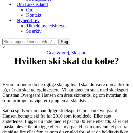
Om Luksus.land
Om
Kontakt
Nyhedsbrev
Tilmeld nyhedsbrevet
Se arkiv
×
Gear & grej
,
Skisport
Hvilken ski skal du købe?
Hvordan finder du de rigtige ski, og hvad skal du være opmærksom
på, når du skal ud og investere. Vi har taget en snak med skiekspert
Christian Overgaard Hansen om årets skitrends, og om hvordan du
som forbruger navigerer i junglen af skiudstyr.
Sat på spidsen kan man ifølge skiekspert Christian Overgaard
Hansen betragte ski fra før 2010 som forældede. Eller sagt
anderledes: Ligger du inde med et par fra 00’erne eller før, så er det
måske blevet tid at kigge efter et nyt par. Har du omvendt et par fra
de sidste fire eller fem år, som du er glad for, så er de heldigvis ikke