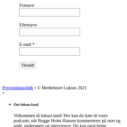
Fornavn
Efternavn
E-mail
*
Persondatapolitik
• © Mediehuset Luksus 2021
×
Om luksus.land
Velkommen til luksus.land! Her kan du lytte til vores
podcasts, når Bugge Holm Hansen kommenterer på stort og
småt, undersøger og interviewer. Du kan også hente