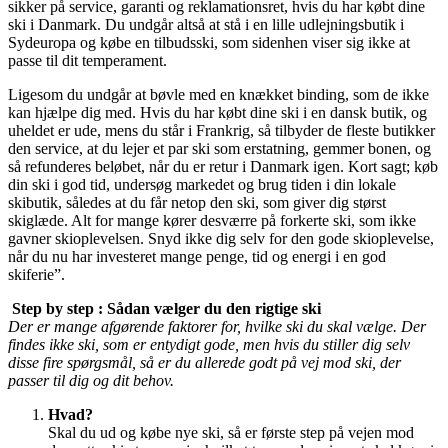
sikker på service, garanti og reklamationsret, hvis du har købt dine
ski i Danmark. Du undgår altså at stå i en lille udlejningsbutik i
Sydeuropa og købe en tilbudsski, som sidenhen viser sig ikke at
passe til dit temperament.
Ligesom du undgår at bøvle med en knækket binding, som de ikke
kan hjælpe dig med. Hvis du har købt dine ski i en dansk butik, og
uheldet er ude, mens du står i Frankrig, så tilbyder de fleste butikker
den service, at du lejer et par ski som erstatning, gemmer bonen, og
så refunderes beløbet, når du er retur i Danmark igen. Kort sagt; køb
din ski i god tid, undersøg markedet og brug tiden i din lokale
skibutik, således at du får netop den ski, som giver dig størst
skiglæde. Alt for mange kører desværre på forkerte ski, som ikke
gavner skioplevelsen. Snyd ikke dig selv for den gode skioplevelse,
når du nu har investeret mange penge, tid og energi i en god
skiferie”.
Step by step : Sådan vælger du den rigtige ski
Der er mange afgørende faktorer for, hvilke ski du skal vælge. Der
findes ikke ski, som er entydigt gode, men hvis du stiller dig selv
disse fire spørgsmål, så er du allerede godt på vej mod ski, der
passer til dig og dit behov.
Hvad?
Skal du ud og købe nye ski, så er første step på vejen mod