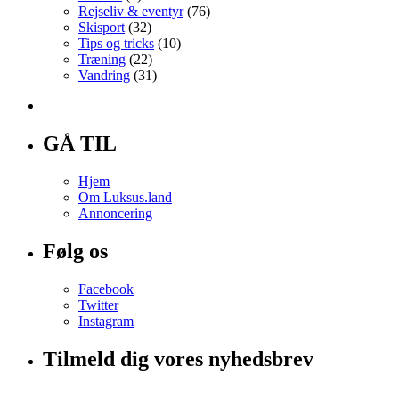
Rejseliv & eventyr
(76)
Skisport
(32)
Tips og tricks
(10)
Træning
(22)
Vandring
(31)
GÅ TIL
Hjem
Om Luksus.land
Annoncering
Følg os
Facebook
Twitter
Instagram
Tilmeld dig vores nyhedsbrev