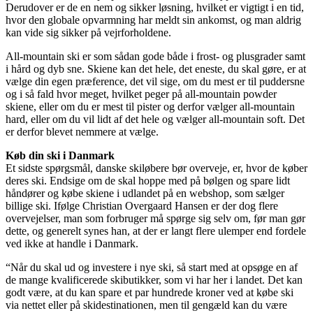
Derudover er de en nem og sikker løsning, hvilket er vigtigt i en tid,
hvor den globale opvarmning har meldt sin ankomst, og man aldrig
kan vide sig sikker på vejrforholdene.
All-mountain ski er som sådan gode både i frost- og plusgrader samt
i hård og dyb sne. Skiene kan det hele, det eneste, du skal gøre, er at
vælge din egen præference, det vil sige, om du mest er til puddersne
og i så fald hvor meget, hvilket peger på all-mountain powder
skiene, eller om du er mest til pister og derfor vælger all-mountain
hard, eller om du vil lidt af det hele og vælger all-mountain soft. Det
er derfor blevet nemmere at vælge.
Køb din ski i Danmark
Et sidste spørgsmål, danske skiløbere bør overveje, er, hvor de køber
deres ski. Endsige om de skal hoppe med på bølgen og spare lidt
håndører og købe skiene i udlandet på en webshop, som sælger
billige ski. Ifølge Christian Overgaard Hansen er der dog flere
overvejelser, man som forbruger må spørge sig selv om, før man gør
dette, og generelt synes han, at der er langt flere ulemper end fordele
ved ikke at handle i Danmark.
“Når du skal ud og investere i nye ski, så start med at opsøge en af
de mange kvalificerede skibutikker, som vi har her i landet. Det kan
godt være, at du kan spare et par hundrede kroner ved at købe ski
via nettet eller på skidestinationen, men til gengæld kan du være