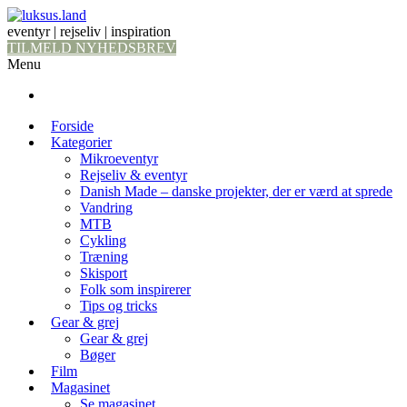
eventyr | rejseliv | inspiration
TILMELD NYHEDSBREV
Menu
Forside
Kategorier
Mikroeventyr
Rejseliv & eventyr
Danish Made – danske projekter, der er værd at sprede
Vandring
MTB
Cykling
Træning
Skisport
Folk som inspirerer
Tips og tricks
Gear & grej
Gear & grej
Bøger
Film
Magasinet
Se magasinet