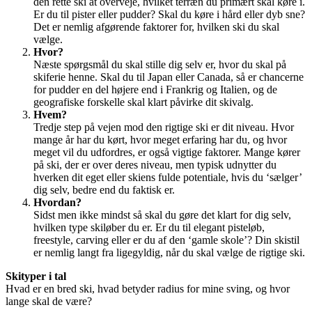
den rette ski at overveje, hvilket terræn du primært skal køre i.
Er du til pister eller pudder? Skal du køre i hård eller dyb sne?
Det er nemlig afgørende faktorer for, hvilken ski du skal
vælge.
Hvor?
Næste spørgsmål du skal stille dig selv er, hvor du skal på
skiferie henne. Skal du til Japan eller Canada, så er chancerne
for pudder en del højere end i Frankrig og Italien, og de
geografiske forskelle skal klart påvirke dit skivalg.
Hvem?
Tredje step på vejen mod den rigtige ski er dit niveau. Hvor
mange år har du kørt, hvor meget erfaring har du, og hvor
meget vil du udfordres, er også vigtige faktorer. Mange kører
på ski, der er over deres niveau, men typisk udnytter du
hverken dit eget eller skiens fulde potentiale, hvis du ‘sælger’
dig selv, bedre end du faktisk er.
Hvordan?
Sidst men ikke mindst så skal du gøre det klart for dig selv,
hvilken type skiløber du er. Er du til elegant pisteløb,
freestyle, carving eller er du af den ‘gamle skole’? Din skistil
er nemlig langt fra ligegyldig, når du skal vælge de rigtige ski.
Skityper i tal
Hvad er en bred ski, hvad betyder radius for mine sving, og hvor
lange skal de være?