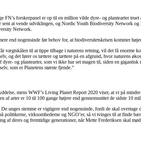
ølge FN’s forskerpanel er op til en million vilde dyre- og plantearter tr
or sent at vende udviklingen, og Nordic Youth Biodiversity Network og 
versity Network.
re end nogensinde før behov for, at biodiversitetskrisen kommer højere
t får vægtskålen til at tippe tilbage i naturens retning, vil det få enor
 selv, og det fører os tættere og tættere på en afgrund, hvor naturens 
dyre- og plantearter, som vi ikke har set magen til, siden en gigantis
elv, som er Planetens største fjende.”
 udryddelse, mens WWF’s Living Planet Report 2020 viser, at vi på mindre
en af arter er 10 til 100 gange højere end gennemsnittet de sidste 10 mil
sen. De unges stemme er vigtigere end nogensinde, fordi de skal overtag
 politikerne, virksomhederne og NGO’er, så vi tvinges til at finde bære
g af deres og fremtidige generationer, når Mette Frederiksen skal mødes