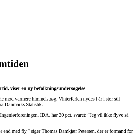
emtiden
tid, viser en ny befolkningsundersøgelse
erie mod varmere himmelstrøg. Vinterferien nydes i år i stor stil
ra Danmarks Statistik.
Ingeniørforeningen, IDA, har 30 pct. svaret: ”Jeg vil ikke flyve så
måder end med fly,” siger Thomas Damkjær Petersen, der er formand for