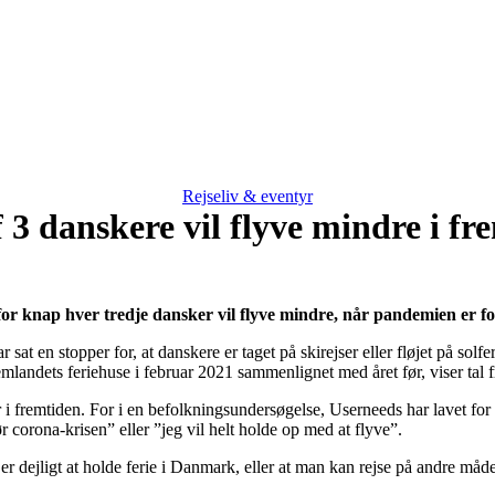
Rejseliv & eventyr
f 3 danskere vil flyve mindre i fr
or knap hver tredje dansker vil flyve mindre, når pandemien er for
sat en stopper for, at danskere er taget på skirejser eller fløjet på solf
landets feriehuse i februar 2021 sammenlignet med året før, viser tal f
 i fremtiden. For i en befolkningsundersøgelse, Userneeds har lavet for 
ør corona-krisen” eller ”jeg vil helt holde op med at flyve”.
er er dejligt at holde ferie i Danmark, eller at man kan rejse på andre 