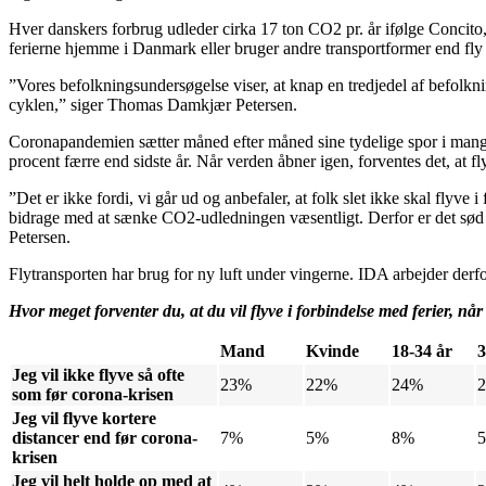
Hver danskers forbrug udleder cirka 17 ton CO2 pr. år ifølge Concito, 
ferierne hjemme i Danmark eller bruger andre transportformer end fly
”Vores befolkningsundersøgelse viser, at knap en tredjedel af befolknin
cyklen,” siger Thomas Damkjær Petersen.
Coronapandemien sætter måned efter måned sine tydelige spor i mange
procent færre end sidste år. Når verden åbner igen, forventes det, at fly
”Det er ikke fordi, vi går ud og anbefaler, at folk slet ikke skal flyve i
bidrage med at sænke CO2-udledningen væsentligt. Derfor er det sød m
Petersen.
Flytransporten har brug for ny luft under vingerne. IDA arbejder der
Hvor meget forventer du, at du vil flyve i forbindelse med ferier, nå
Mand
Kvinde
18-34 år
3
Jeg vil ikke flyve så ofte
23%
22%
24%
som før corona-krisen
Jeg vil flyve kortere
distancer end før corona-
7%
5%
8%
krisen
Jeg vil helt holde op med at