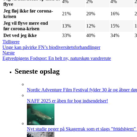
4%
2%
4%
flyve
Jeg fløj ikke før corona-
21%
20%
16%
krisen
Jeg vil flyve mere end
13%
12%
15%
før corona-krisen
Det ved jeg ikke
33%
40%
34%
Tidligere
Unge kan påvirke FN’s biodiversitetsforhandlinger
Næste
Egtvedpigens Fodspor: En helt ny, naturskøn vandrerute
Seneste opslag
Nordic Adventure Film Festival fylder 30 år og åbner dør
NAFF 2025 er åben for bog indsendelser!
Nyt studie peger på Skagerrak som et slags ”fritidshjem”