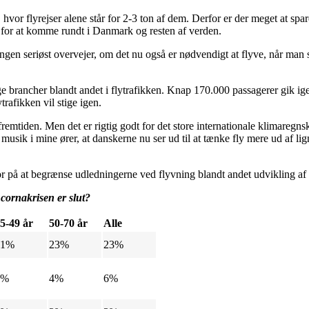
hvor flyrejser alene står for 2-3 ton af dem. Derfor er der meget at spar
 for at komme rundt i Danmark og resten af verden.
gen seriøst overvejer, om det nu også er nødvendigt at flyve, når man ska
 brancher blandt andet i flytrafikken. Knap 170.000 passagerer gik ige
trafikken vil stige igen.
 fremtiden. Men det er rigtig godt for det store internationale klimaregnsk
usik i mine ører, at danskerne nu ser ud til at tænke fly mere ud af li
for på at begrænse udledningerne ved flyvning blandt andet udvikling af
r cornakrisen er slut?
5-49 år
50-70 år
Alle
21%
23%
23%
5%
4%
6%