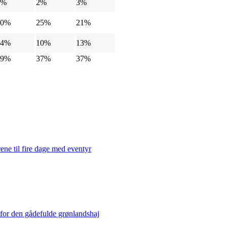
2%
2%
3%
20%
25%
21%
14%
10%
13%
39%
37%
37%
ene til fire dage med eventyr
 for den gådefulde grønlandshaj