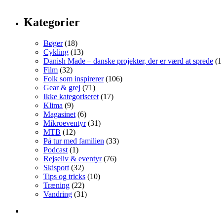
Kategorier
Bøger
(18)
Cykling
(13)
Danish Made – danske projekter, der er værd at sprede
(1
Film
(32)
Folk som inspirerer
(106)
Gear & grej
(71)
Ikke kategoriseret
(17)
Klima
(9)
Magasinet
(6)
Mikroeventyr
(31)
MTB
(12)
På tur med familien
(33)
Podcast
(1)
Rejseliv & eventyr
(76)
Skisport
(32)
Tips og tricks
(10)
Træning
(22)
Vandring
(31)