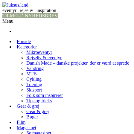
eventyr | rejseliv | inspiration
TILMELD NYHEDSBREV
Menu
Forside
Kategorier
Mikroeventyr
Rejseliv & eventyr
Danish Made – danske projekter, der er værd at sprede
Vandring
MTB
Cykling
Træning
Skisport
Folk som inspirerer
Tips og tricks
Gear & grej
Gear & grej
Bøger
Film
Magasinet
Se magasinet