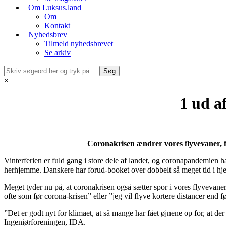
Om Luksus.land
Om
Kontakt
Nyhedsbrev
Tilmeld nyhedsbrevet
Se arkiv
×
1 ud a
Coronakrisen ændrer vores flyvevaner, f
Vinterferien er fuld gang i store dele af landet, og coronapandemien har 
herhjemme. Danskere har forud-booket over dobbelt så meget tid i hjem
Meget tyder nu på, at coronakrisen også sætter spor i vores flyvevaner
ofte som før corona-krisen” eller ”jeg vil flyve kortere distancer end f
”Det er godt nyt for klimaet, at så mange har fået øjnene op for, at d
Ingeniørforeningen, IDA.