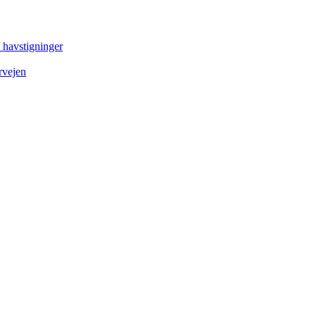
e havstigninger
rvejen