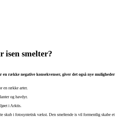
r isen smelter?
r en række negative konsekvenser, giver det også nye muligheder
r en række arter.
planter og havdyr.
jøet i Arktis.
tte skub i fotosyntetisk vækst. Den smeltende is vil formentlig skabe et