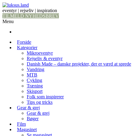
eventyr | rejseliv | inspiration
TILMELD NYHEDSBREV
Menu
Forside
Kategorier
Mikroeventyr
Rejseliv & eventyr
Danish Made – danske projekter, der er værd at sprede
Vandring
MTB
Cykling
Træning
Skisport
Folk som inspirerer
Tips og tricks
Gear & grej
Gear & grej
Bøger
Film
Magasinet
Se magasinet