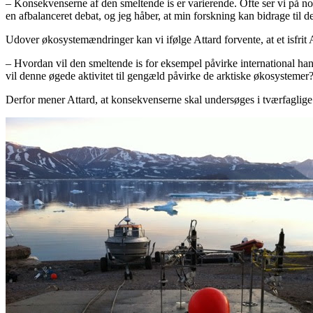
– Konsekvenserne af den smeltende is er varierende. Ofte ser vi på nog
en afbalanceret debat, og jeg håber, at min forskning kan bidrage til d
Udover økosystemændringer kan vi ifølge Attard forvente, at et isfr
– Hvordan vil den smeltende is for eksempel påvirke international ha
vil denne øgede aktivitet til gengæld påvirke de arktiske økosystemer?
Derfor mener Attard, at konsekvenserne skal undersøges i tværfaglige r