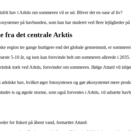
frit hav i Arktis om sommeren vil se ud. Bliver det en oase af liv?
økosystemer på havbunden, som han har studeret ved flere lejligheder på 
e fra det centrale Arktis
 region tre gange hurtigere end det globale gennemsnit, er sommerens i
de næste 5-10 år, og isen kan forsvinde helt om sommeren allerede i 2035.
ristisk træk ved Arktis, forsvinder om sommeren. Ifølge Attard vil isbjø
et arktiske hav, hvilket øger fotosyntesen og gør økosystemet mere produk
mindre is og øgede storme, som også forventes i Arktis, vil udsætte ha
der for fiskeri på åbent vand, fortsætter Attard: