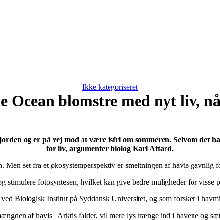
Ikke kategoriseret
ke Ocean blomstre med nyt liv, nå
jorden og er på vej mod at være isfri om sommeren. Selvom det ha
for liv, argumenter biolog Karl Attard.
n. Men set fra et økosystemperspektiv er smeltningen af havis gavnlig fo
 og stimulere fotosyntesen, hvilket kan give bedre muligheder for visse 
ved Biologisk Institut på Syddansk Universitet, og som forsker i havmil
mængden af havis i Arktis falder, vil mere lys trænge ind i havene og sæ