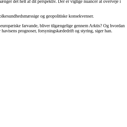
nger det helt af dit perspektiv. Der er vigtige nuancer at overveje i
, folkesundhedsmæssige og geopolitiske konsekvenser.
ed europæiske farvande, bliver tilgængelige gennem Arktis? Og hvordan
r havisens prognoser, forsyningskædedrift og styring, siger han.