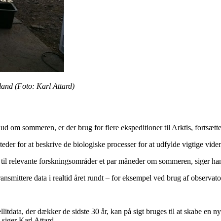
land (Foto: Karl Attard)
se ud om sommeren, er der brug for flere ekspeditioner til Arktis, fortsætte
teder for at beskrive de biologiske processer for at udfylde vigtige viden
ng til relevante forskningsområder et par måneder om sommeren, siger ha
ansmittere data i realtid året rundt – for eksempel ved brug af observator
data, der dækker de sidste 30 år, kan på sigt bruges til at skabe en ny 
 siger Karl Attard.