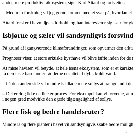
andet, mere produktivt økosystem, siger Karl Attard og fortsætter:
– Med min forskning vil jeg gerne komme med et svar på, hvordan et is
Attard forsker i havmiljøets forhold, og han interesserer sig især for 
Isbjørne og sæler vil sandsynligvis forsvind
På grund af igangværende klimaforandringer, som opvarmer den arktiske
Prognoser viser, at store arktiske kysthave vil blive isfrie inden for 
At miste havisen vil betyde, at hele isens økosystem, som er et karakte
få den faste base under fødderne erstattet af dybt, koldt vand.
– På den anden side vil mindre is tillade mere sollys at trænge ind i d
– Det er dog ikke en lineær proces. For eksempel kan vi forvente, at 
i nogen grad modvirke den øgede tilgængelighed af sollys.
Flere fisk og bedre handelsruter?
Mindre is og flere planter i havet vil sandsynligvis skabe bedre mulighe