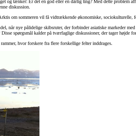
et og tænker: Er det en god eller en dårlig ting? Med dette problem afhæ
enne diskussion.
it Arktis om sommeren vil få vidtrækkende økonomiske, sociokulturelle
ndel, når nye pålidelige skibsruter, der forbinder asiatiske markeder m
 Disse spørgsmål kalder på tværfaglige diskussioner, der tager højde fo
ammer, hvor forskere fra flere forskellige felter inddrages.