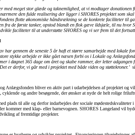
er med meget stor glæde og taknemlighed, at vi modtager donationen 
t nærmere den fulde realisering der ligger i SHORES projektet som skal s
dens flotte økonomiske håndsrækning se de konkrete faciliteter til gav
sen fra de første tanker, opstod blandt en flok gæve ildsjæle, til nu hv
dvikle faciliteter til at understøtte SHORES og vi ser frem til det forts
t
 har gennem de seneste 5 år haft et større samarbejde med
lokale for
t store stykke arbejde er ikke gået næsen forbi os i Lokale og Anlægsfond
mer i døgnet 365 dage om året og skabe rammer, der letter adgangen fo
et er derfor, vi går med i projektet med både viden og støttekroner.’
si
e og Anlægsfonden bliver en aktiv part i udarbejdelsen af projektet og vi
 cyklende og andre besøgende, der ønsker at nyde de helt rolige frilufts
plads til alle og derfor indarbejdes der sociale mødestedskvaliteter i a
de, eller kommer med klap- eller barnevognen. SHORES Langeland vil by
vikling af fremtidige projekter.
r bygherre og udvikler projektet. Finansieringen tilvejebringes af 