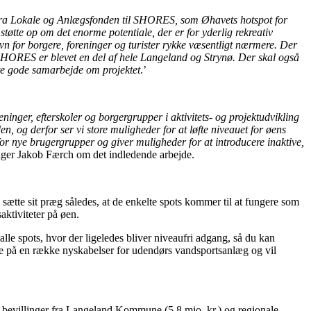
fra Lokale og Anlægsfonden til SHORES, som Øhavets hotspot for
tøtte op om det enorme potentiale, der er for yderlig rekreativ
n for borgere, foreninger og turister rykke væsentligt nærmere. Der
or SHORES er blevet en del af hele Langeland og Strynø. Der skal også
atte gode samarbejde om projektet
.’
eninger, efterskoler og borgergrupper i aktivitets- og projektudvikling
en, og derfor ser vi store muligheder for at løfte niveauet for øens
r nye brugergrupper og giver muligheder for at introducere inaktive,
ger Jakob Færch om det indledende arbejde.
l sætte sit præg således, at de enkelte spots kommer til at fungere som
aktiviteter på øen.
lle spots, hvor der ligeledes bliver niveaufri adgang, så du kan
de på en række nyskabelser for udendørs vandsportsanlæg og vil
bevillinger fra Langeland Kommune (5,8 mio. kr.) og regionale