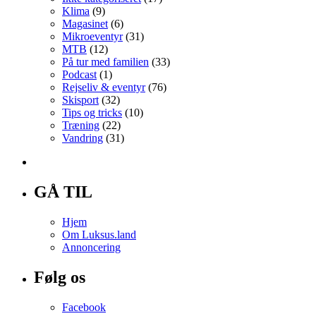
Klima
(9)
Magasinet
(6)
Mikroeventyr
(31)
MTB
(12)
På tur med familien
(33)
Podcast
(1)
Rejseliv & eventyr
(76)
Skisport
(32)
Tips og tricks
(10)
Træning
(22)
Vandring
(31)
GÅ TIL
Hjem
Om Luksus.land
Annoncering
Følg os
Facebook