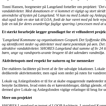
Tonni Hansen, borgmester på Langeland fortæller om projektet: ‘
Det 
vandaktiviteter. Med donationen er vi kommet et vigtigt og stort skrid
anvendelse af kysten på Langeland. Vi kan nu med Lokale og Anlægsfon
skal også lyde en stor tak til LOA, fordi de har været med på hele rej
lyde en tak for deres uvurderlige faglige sparring i processen med at u
Et stærkt forarbejde lægger grundlaget for et velfunderet projek
’Langeland
Kommune og organisationen Geopark Det Sydfynske Øhav
og identificeret steder og aktiviteter med størst potentiale på øen. De
attraktive vandaktiviteter. SHORES Langeland skal summe af liv 24 ti
børn, unge og vandsports-uvante brugere til det udendørs vandmiljø. D
Aktivitetsspots med respekt for naturen og for mennesker
Der etableres faciliteter på hvert af de fire udvalgte lokationer. Lokal
dedikerede aktivitetssteder, men også som steder på ruten for vandrere,
Lokale og Anlægsfonden er til for at skabe engagerende mødesteder med 
benytte faciliteten, hvad enten du er kørestolsbruger, dårligt gåen
dermed give Lokale og Anlægsfonden vigtige erfaringer til brug for ud
Mere om projektet
SHORES Langeland er tegnet af LOOP Architects. Langeland Kommune e