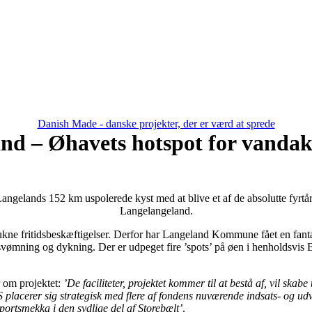
Danish Made - danske projekter, der er værd at sprede
nd – Øhavets hotspot for vandakt
angelands 152 km uspolerede kyst med at blive et af de absolutte fyrt
Langelangeland.
rukne fritidsbeskæftigelser. Derfor har Langeland Kommune fået en fantast
auna, svømning og dykning. Der er udpeget fire ’spots’ på øen i henhol
 om projektet:
’De faciliteter, projektet kommer til at bestå af, vil sk
S placerer sig strategisk med flere af fondens nuværende indsats- og 
portsmekka i den sydlige del af Storebælt’
.