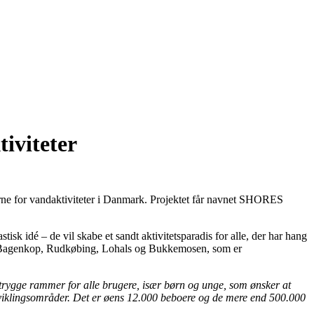
iviteter
årne for vandaktiviteter i Danmark. Projektet får navnet SHORES
isk idé – de vil skabe et sandt aktivitetsparadis for alle, der har hang
dsvis Bagenkop, Rudkøbing, Lohals og Bukkemosen, som er
abe trygge rammer for alle brugere, især børn og unge, som ønsker at
udviklingsområder. Det er øens 12.000 beboere og de mere end 500.000