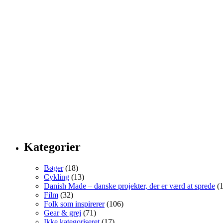
Kategorier
Bøger
(18)
Cykling
(13)
Danish Made – danske projekter, der er værd at sprede
(1
Film
(32)
Folk som inspirerer
(106)
Gear & grej
(71)
Ikke kategoriseret
(17)