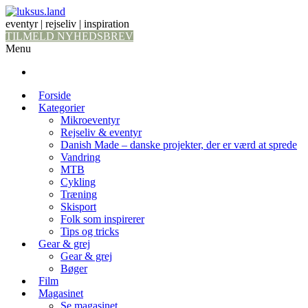
eventyr | rejseliv | inspiration
TILMELD NYHEDSBREV
Menu
Forside
Kategorier
Mikroeventyr
Rejseliv & eventyr
Danish Made – danske projekter, der er værd at sprede
Vandring
MTB
Cykling
Træning
Skisport
Folk som inspirerer
Tips og tricks
Gear & grej
Gear & grej
Bøger
Film
Magasinet
Se magasinet