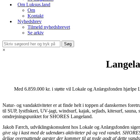
Om Luksus.land
Om
Kontakt
Nyhedsbrev
Tilmeld nyhedsbrevet
Se arkiv
×
Langela
Med 6.859.000 kr. i støtte vil Lokale og Anlægsfonden hjælpe L
Natur- og vandaktiviteter er at finde helt i toppen af danskernes foret
til SUP, lystfiskeri, UV-jagt, windsurf, kajak, sejlads, kitesurf, s
omdrejningspunktet for SHORES Langeland.
Jakob Færch, udviklingskonsulent hos Lokale og Anlægsfonden siger
give sig i kast med de udendørs aktiviteter på og ved vandet. SHORE
årlige overnattende gæster der kommer til at nyde godt af dette vands