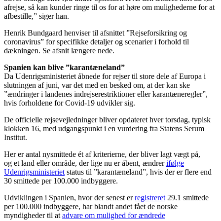
afrejse, så kan kunder ringe til os for at høre om mulighederne for at
afbestille,” siger han.
Henrik Bundgaard henviser til afsnittet ”Rejseforsikring og
coronavirus” for specifikke detaljer og scenarier i forhold til
dækningen. Se afsnit længere nede.
Spanien kan blive ”karantæneland”
Da Udenrigsministeriet åbnede for rejser til store dele af Europa i
slutningen af juni, var det med en besked om, at der kan ske
”ændringer i landenes indrejserestriktioner eller karantæneregler”,
hvis forholdene for Covid-19 udvikler sig.
De officielle rejsevejledninger bliver opdateret hver torsdag, typisk
klokken 16, med udgangspunkt i en vurdering fra Statens Serum
Institut.
Her er antal nysmittede ét af kriterierne, der bliver lagt vægt på,
og et land eller område, der lige nu er åbent, ændrer
ifølge
Udenrigsministeriet
status til ”karantæneland”, hvis der er flere end
30 smittede per 100.000 indbyggere.
Udviklingen i Spanien, hvor der senest er
registreret
29.1 smittede
per 100.000 indbyggere, har blandt andet fået de norske
myndigheder til at
advare om mulighed for ændrede