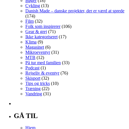
Bøger
(18)
Cykling
(13)
Danish Made – danske projekter, der er værd at sprede
(174)
Film
(32)
Folk som inspirerer
(106)
Gear & grej
(71)
Ikke kategoriseret
(17)
Klima
(9)
Magasinet
(6)
Mikroeventyr
(31)
MTB
(12)
På tur med familien
(33)
Podcast
(1)
Rejseliv & eventyr
(76)
Skisport
(32)
Tips og tricks
(10)
Træning
(22)
Vandring
(31)
GÅ TIL
Hjem