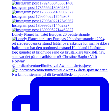
Instagram post 17855664189302372
Instagram post 17995402217549367
Instagram post 18099952714462827
Lonely Planet har listet Europas 20 bedste strande
@nordicadventurefilmfestival Awards - årets sjoves
Nu kan du stemme på dit favoritbillede til publiku