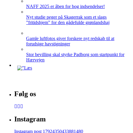
NAFF 2025 er åben for bog indsendelser!
Nyt studie peger på Skagerrak som et slags
”fritidshjem” for den gådefulde grønlandshaj
Gamle luftfotos giver forskere nyt redskab til at
forudsige havstigninger
Stor bevilling skal styrke Padborg som startpunkt for
Hærvejen
Følg os
Instagram
Instagram post 17924350433881480