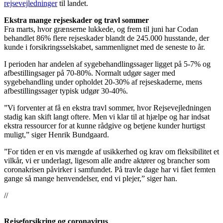
rejsevejledninger
til landet.
Ekstra mange rejseskader og travl sommer
Fra marts, hvor grænserne lukkede, og frem til juni har Codan
behandlet 86% flere rejseskader blandt de 245.000 husstande, der
kunde i forsikringsselskabet, sammenlignet med de seneste to år.
I perioden har andelen af sygebehandlingssager ligget på 5-7% og
afbestillingsager på 70-80%. Normalt udgør sager med
sygebehandling under opholdet 20-30% af rejseskaderne, mens
afbestillingssager typisk udgør 30-40%.
”Vi forventer at få en ekstra travl sommer, hvor Rejsevejledningen
stadig kan skift langt oftere. Men vi klar til at hjælpe og har indsat
ekstra ressourcer for at kunne rådgive og betjene kunder hurtigst
muligt,” siger Henrik Bundgaard.
”For tiden er en vis mængde af usikkerhed og krav om fleksibilitet et
vilkår, vi er underlagt, ligesom alle andre aktører og brancher som
coronakrisen påvirker i samfundet. På travle dage har vi fået femten
gange så mange henvendelser, end vi plejer,” siger han.
//
Rejseforsikring og coronavirus