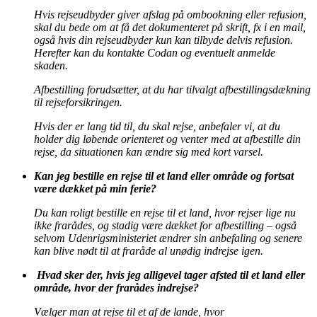
Hvis rejseudbyder giver afslag på ombookning eller refusion,
skal du bede om at få det dokumenteret på skrift, fx i en mail,
også hvis din rejseudbyder kun kan tilbyde delvis refusion.
Herefter kan du kontakte Codan og eventuelt anmelde
skaden.
Afbestilling forudsætter, at du har tilvalgt afbestillingsdækning
til rejseforsikringen.
Hvis der er lang tid til, du skal rejse, anbefaler vi, at du
holder dig løbende orienteret og venter med at afbestille din
rejse, da situationen kan ændre sig med kort varsel.
Kan jeg bestille en rejse til et land eller område og fortsat
være dækket på min ferie?
Du kan roligt bestille en rejse til et land, hvor rejser lige nu
ikke frarådes, og stadig være dækket for afbestilling – også
selvom Udenrigsministeriet ændrer sin anbefaling og senere
kan blive nødt til at fraråde al unødig indrejse igen.
Hvad sker der, hvis jeg alligevel tager afsted til et land eller
område, hvor der frarådes indrejse?
Vælger man at rejse til et af de lande, hvor