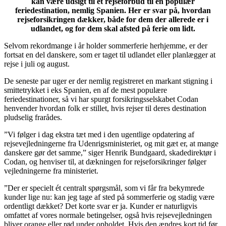
kan være udsigt til et rejseforbud til en populær
feriedestination, nemlig Spanien. Her er svar på, hvordan
rejseforsikringen dækker, både for dem der allerede er i
udlandet, og for dem skal afsted på ferie om lidt.
Selvom rekordmange i år holder sommerferie herhjemme, er der
fortsat en del danskere, som er taget til udlandet eller planlægger at
rejse i juli og august.
De seneste par uger er der nemlig registreret en markant stigning i
smittetrykket i eks Spanien, en af de mest populære
feriedestinationer, så vi har spurgt forsikringsselskabet Codan
henvender hvordan folk er stillet, hvis rejser til deres destination
pludselig frarådes.
”Vi følger i dag ekstra tæt med i den ugentlige opdatering af
rejsevejledningerne fra Udenrigsministeriet, og mit gæt er, at mange
danskere gør det samme,” siger Henrik Bundgaard, skadedirektør i
Codan, og henviser til, at dækningen for rejseforsikringer følger
vejledningerne fra ministeriet.
”Der er specielt ét centralt spørgsmål, som vi får fra bekymrede
kunder lige nu: kan jeg tage af sted på sommerferie og stadig være
ordentligt dækket? Det korte svar er ja. Kunder er naturligvis
omfattet af vores normale betingelser, også hvis rejsevejledningen
bliver orange eller rød under opholdet. Hvis den ændres kort tid før