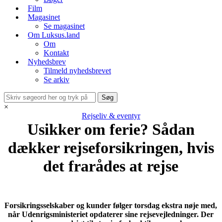
Film
Magasinet
Se magasinet
Om Luksus.land
Om
Kontakt
Nyhedsbrev
Tilmeld nyhedsbrevet
Se arkiv
×
Rejseliv & eventyr
Usikker om ferie? Sådan
dækker rejseforsikringen, hvis
det frarådes at rejse
Forsikringsselskaber og kunder følger torsdag ekstra nøje med,
når Udenrigsministeriet opdaterer sine rejsevejledninger. Der