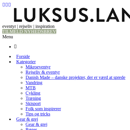
eventyr | rejseliv | inspiration
TILMELD NYHEDSBREV
Menu
Forside
Kategorier
Mikroeventyr
Rejseliv & eventyr
Danish Made – danske projekter, der er værd at sprede
Vandring
MTB
Cykling
Træning
Skisport
Folk som inspirerer
Tips og tricks
Gear & grej
Gear & grej
Bøger