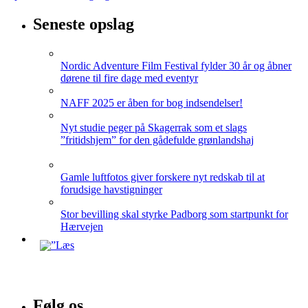
Seneste opslag
Nordic Adventure Film Festival fylder 30 år og åbner
dørene til fire dage med eventyr
NAFF 2025 er åben for bog indsendelser!
Nyt studie peger på Skagerrak som et slags
”fritidshjem” for den gådefulde grønlandshaj
Gamle luftfotos giver forskere nyt redskab til at
forudsige havstigninger
Stor bevilling skal styrke Padborg som startpunkt for
Hærvejen
Følg os