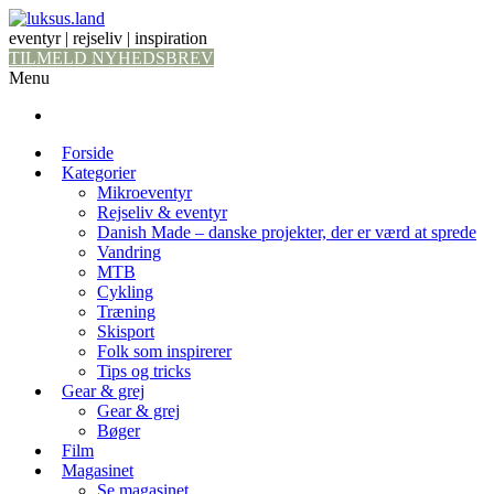
eventyr | rejseliv | inspiration
TILMELD NYHEDSBREV
Menu
Forside
Kategorier
Mikroeventyr
Rejseliv & eventyr
Danish Made – danske projekter, der er værd at sprede
Vandring
MTB
Cykling
Træning
Skisport
Folk som inspirerer
Tips og tricks
Gear & grej
Gear & grej
Bøger
Film
Magasinet
Se magasinet