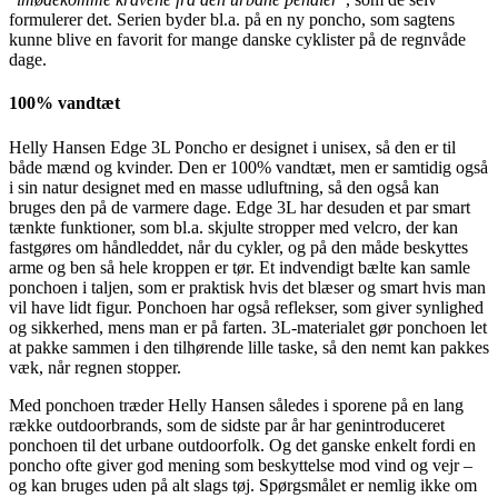
formulerer det. Serien byder bl.a. på en ny poncho, som sagtens
kunne blive en favorit for mange danske cyklister på de regnvåde
dage.
100% vandtæt
Helly Hansen Edge 3L Poncho er designet i unisex, så den er til
både mænd og kvinder. Den er 100% vandtæt, men er samtidig også
i sin natur designet med en masse udluftning, så den også kan
bruges den på de varmere dage. Edge 3L har desuden et par smart
tænkte funktioner, som bl.a. skjulte stropper med velcro, der kan
fastgøres om håndleddet, når du cykler, og på den måde beskyttes
arme og ben så hele kroppen er tør. Et indvendigt bælte kan samle
ponchoen i taljen, som er praktisk hvis det blæser og smart hvis man
vil have lidt figur. Ponchoen har også reflekser, som giver synlighed
og sikkerhed, mens man er på farten. 3L-materialet gør ponchoen let
at pakke sammen i den tilhørende lille taske, så den nemt kan pakkes
væk, når regnen stopper.
Med ponchoen træder Helly Hansen således i sporene på en lang
række outdoorbrands, som de sidste par år har genintroduceret
ponchoen til det urbane outdoorfolk. Og det ganske enkelt fordi en
poncho ofte giver god mening som beskyttelse mod vind og vejr –
og kan bruges uden på alt slags tøj. Spørgsmålet er nemlig ikke om