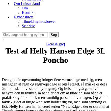
Om Luksus.land
Om
Kontakt
Nyhedsbrev
Tilmeld nyhedsbrevet
Se arkiv
×
Gear & grej
Test af Helly Hansen Edge 3L
Poncho
Den globale opvarmning bringer flere varme dage med sig, men
mængden af regn og regnvejrsdage er også steget, så måske er det i
år, at du skal investere i nyt regntøj. Og hvis du også gerne vil
benytte den til bylivet, så handler det om at finde en som både er
praktisk og funktionel, men samtidig passer til hverdagen. Og en du
faktisk gider at bruge – en som holder dig tør, men som samtidig er
flot. Helly Hansen har lanceret serien ”New Edge”, der er skabt til at
”
imødekomme kravene fra den urbane pendler
”, som de selv