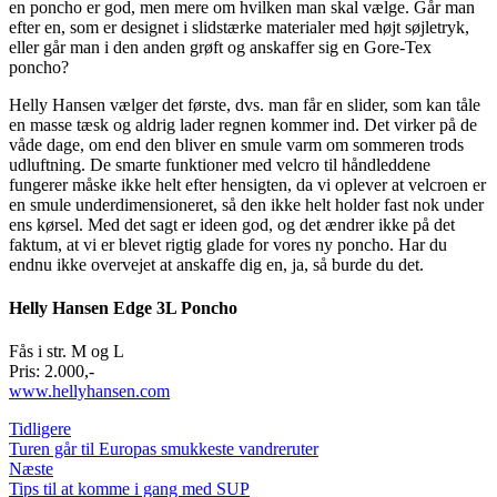
en poncho er god, men mere om hvilken man skal vælge. Går man
efter en, som er designet i slidstærke materialer med højt søjletryk,
eller går man i den anden grøft og anskaffer sig en Gore-Tex
poncho?
Helly Hansen vælger det første, dvs. man får en slider, som kan tåle
en masse tæsk og aldrig lader regnen kommer ind. Det virker på de
våde dage, om end den bliver en smule varm om sommeren trods
udluftning. De smarte funktioner med velcro til håndleddene
fungerer måske ikke helt efter hensigten, da vi oplever at velcroen er
en smule underdimensioneret, så den ikke helt holder fast nok under
ens kørsel. Med det sagt er ideen god, og det ændrer ikke på det
faktum, at vi er blevet rigtig glade for vores ny poncho. Har du
endnu ikke overvejet at anskaffe dig en, ja, så burde du det.
Helly Hansen Edge 3L Poncho
Fås i str. M og L
Pris: 2.000,-
www.hellyhansen.com
Tidligere
Turen går til Europas smukkeste vandreruter
Næste
Tips til at komme i gang med SUP