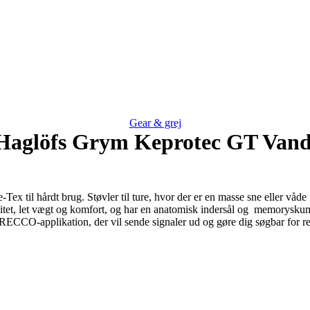
Gear & grej
 Haglöfs Grym Keprotec GT Vand
-Tex til hårdt brug. Støvler til ture, hvor der er en masse sne eller våd
litet, let vægt og komfort, og har en anatomisk indersål og memoryskum
n RECCO-applikation, der vil sende signaler ud og gøre dig søgbar for re