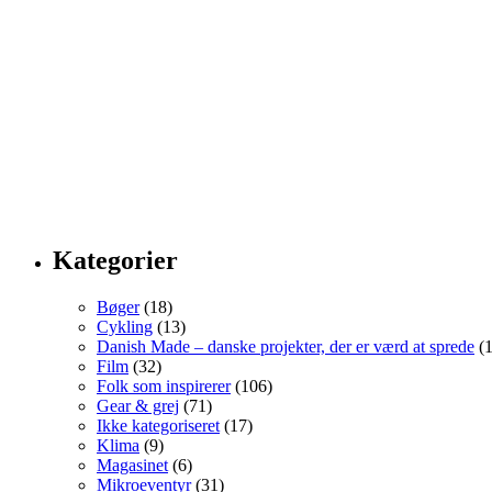
Kategorier
Bøger
(18)
Cykling
(13)
Danish Made – danske projekter, der er værd at sprede
(1
Film
(32)
Folk som inspirerer
(106)
Gear & grej
(71)
Ikke kategoriseret
(17)
Klima
(9)
Magasinet
(6)
Mikroeventyr
(31)