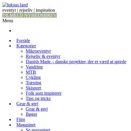
eventyr | rejseliv | inspiration
TILMELD NYHEDSBREV
Menu
Forside
Kategorier
Mikroeventyr
Rejseliv & eventyr
Danish Made – danske projekter, der er værd at sprede
Vandring
MTB
Cykling
Træning
Skisport
Folk som inspirerer
Tips og tricks
Gear & grej
Gear & grej
Bøger
Film
Magasinet
Se magasinet