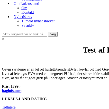
Om Luksus.land
Om
Kontakt
Nyhedsbrev
Tilmeld nyhedsbrevet
Se arkiv
×
Test af
Grym støvlerne er en let og hurtigtørrende støvle i kevlar og med Gore
lavet af letvægts EVA med en integreret PU hæl, der sikrer både stabi
sikre, at du får et godt greb på underlaget. Støvlen er udstyret med e
Pris: 1799,-
haglofs.com
LUKSUS.LAND RATING
Tidligere