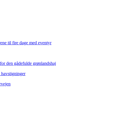
ene til fire dage med eventyr
 for den gådefulde grønlandshaj
e havstigninger
rvejen