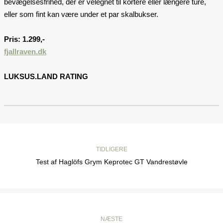
bevægelsesfrihed, der er velegnet til kortere eller længere ture,
eller som fint kan være under et par skalbukser.
Pris: 1.299,-
fjallraven.dk
LUKSUS.LAND RATING
TIDLIGERE
Test af Haglöfs Grym Keprotec GT Vandrestøvle
NÆSTE