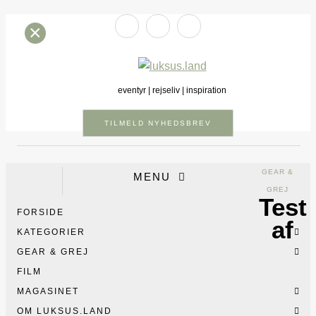
×
eventyr | rejseliv | inspiration
TILMELD NYHEDSBREV
GEAR &
MENU
GREJ
Test
FORSIDE
af
KATEGORIER
GEAR & GREJ
FILM
MAGASINET
OM LUKSUS.LAND