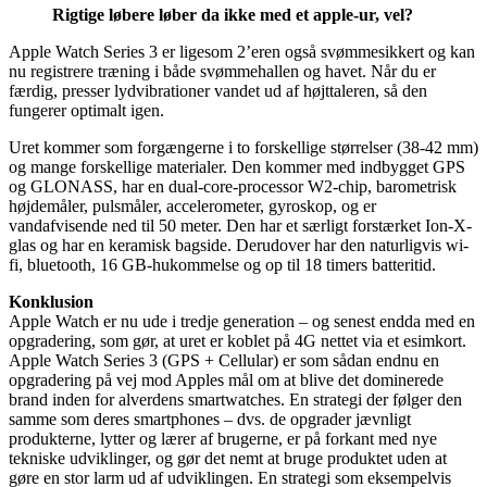
Rigtige løbere løber da ikke med et apple-ur, vel?
Apple Watch Series 3 er ligesom 2’eren også svømmesikkert og kan
nu registrere træning i både svømmehallen og havet. Når du er
færdig, presser lydvibrationer vandet ud af højttaleren, så den
fungerer optimalt igen.
Uret kommer som forgængerne i to forskellige størrelser (38-42 mm)
og mange forskellige materialer. Den kommer med indbygget GPS
og GLONASS, har en dual-core-processor W2-chip, barometrisk
højdemåler, pulsmåler, accelerometer, gyroskop, og er
vandafvisende ned til 50 meter. Den har et særligt forstærket Ion-X-
glas og har en keramisk bagside. Derudover har den naturligvis wi-
fi, bluetooth, 16 GB-hukommelse og op til 18 timers batteritid.
K
onklusion
Apple Watch er nu ude i tredje generation – og senest endda med en
opgradering, som gør, at uret er koblet på 4G nettet via et esimkort.
Apple Watch Series 3 (GPS + Cellular) er som sådan endnu en
opgradering på vej mod Apples mål om at blive det dominerede
brand inden for alverdens smartwatches. En strategi der følger den
samme som deres smartphones – dvs. de opgrader jævnligt
produkterne, lytter og lærer af brugerne, er på forkant med nye
tekniske udviklinger, og gør det nemt at bruge produktet uden at
gøre en stor larm ud af udviklingen. En strategi som eksempelvis