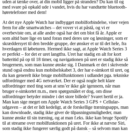
uden at tænke over, at din mobil ligger på stranden? Du kan til og
med svare på opkald ude i vandet, hvis du har vandtætte bluetooth-
høretelefoner med dem!
At det nye Apple Watch har indbygget mobilforbindelse, viser vejen
frem for alle smartwatches – det vover vi at påstå, og vi er
overbeviste om, at alle andre også har det om blot få år. Apple er
som altid bare lige en tand foran med deres ure og løsninger, som er
skræddersyet til den bredde gruppe, der ønsker et ur til det hele, fra
hverdagen til løbeturen. Hermed ikke sagt, at Apple Watch Series 3
er perfekt – for det er uret langtfra. Uret har stadig en alt for kort
batteritid på op til 18 timer, og navigationen på uret er stadig ikke så
brugernem, som man kunne ønske sig. I Danmark er det i skrivende
stund også endnu kun mobilselskabet 3, der har e-simkort til uret, og
du kan generelt ikke bruge mobilfunktionen i udlandet pga. tekniske
udfordringer med 4G netværket. Der er også nogle helt klare
udfordringer med ting som at sms’er ikke går igennem, når man
bruger e-simkortet m.m., men spørgsmålet er dog, om disse
udfordringer betyder mindre i det store billede? Svaret hertil er ja.
Man kan sige meget om Apple Watch Series 3 GPS + Cellular-
udgaven – at det er lidt kedeligt, at de forskellige træningsapps, man
kan downloade, stadig ikke giver de tilpasningsmuligheder, man
kunne ønske til sin træning, og at man f.eks. ikke kan bruge Spotify
til at streame over mobilfunktionen på uret. For ikke at nævne Siri,
som stadig ikke fungerer særlig godt på dansk – så selvom man kan