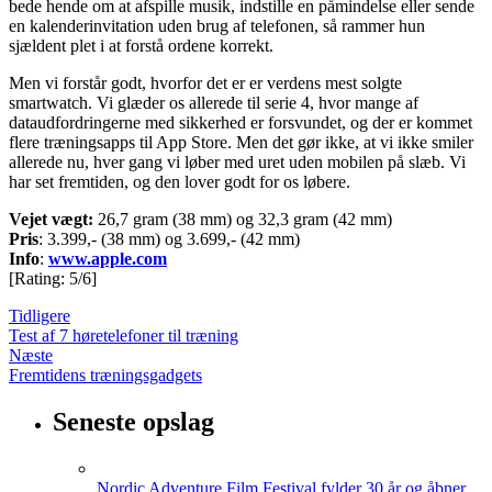
bede hende om at afspille musik, indstille en påmindelse eller sende
en kalenderinvitation uden brug af telefonen, så rammer hun
sjældent plet i at forstå ordene korrekt.
Men vi forstår godt, hvorfor det er er verdens mest solgte
smartwatch. Vi glæder os allerede til serie 4, hvor mange af
dataudfordringerne med sikkerhed er forsvundet, og der er kommet
flere træningsapps til App Store. Men det gør ikke, at vi ikke smiler
allerede nu, hver gang vi løber med uret uden mobilen på slæb. Vi
har set fremtiden, og den lover godt for os løbere.
Vejet vægt:
26,7 gram (38 mm) og 32,3 gram (42 mm)
P
ris
: 3.399,- (38 mm) og 3.699,- (42 mm)
I
nfo
:
www.apple.com
[Rating: 5/6]
Tidligere
Test af 7 høretelefoner til træning
Næste
Fremtidens træningsgadgets
Seneste opslag
Nordic Adventure Film Festival fylder 30 år og åbner