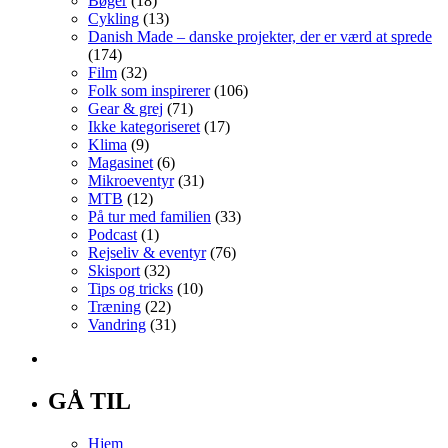
Bøger
(18)
Cykling
(13)
Danish Made – danske projekter, der er værd at sprede
(174)
Film
(32)
Folk som inspirerer
(106)
Gear & grej
(71)
Ikke kategoriseret
(17)
Klima
(9)
Magasinet
(6)
Mikroeventyr
(31)
MTB
(12)
På tur med familien
(33)
Podcast
(1)
Rejseliv & eventyr
(76)
Skisport
(32)
Tips og tricks
(10)
Træning
(22)
Vandring
(31)
GÅ TIL
Hjem