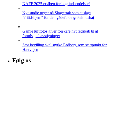
NAFF 2025 er åben for bog indsendelser!
Nyt studie peger på Skagerrak som et slags
”fritidshjem” for den gådefulde grønlandshaj
Gamle luftfotos giver forskere nyt redskab til at
forudsige havstigninger
Stor bevilling skal styrke Padborg som startpunkt for
Hærvejen
Følg os