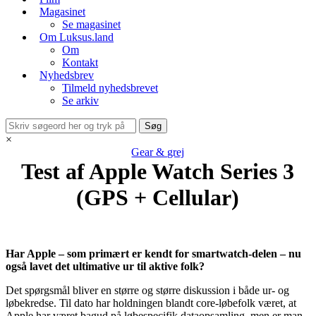
Magasinet
Se magasinet
Om Luksus.land
Om
Kontakt
Nyhedsbrev
Tilmeld nyhedsbrevet
Se arkiv
×
Gear & grej
Test af Apple Watch Series 3
(GPS + Cellular)
Har Apple – som primært er kendt for smartwatch-delen – nu
også lavet det ultimative ur til aktive folk?
Det spørgsmål bliver en større og større diskussion i både ur- og
løbekredse. Til dato har holdningen blandt core-løbefolk været, at
Apple har været bagud på løbespecifik dataopsamling, men er man