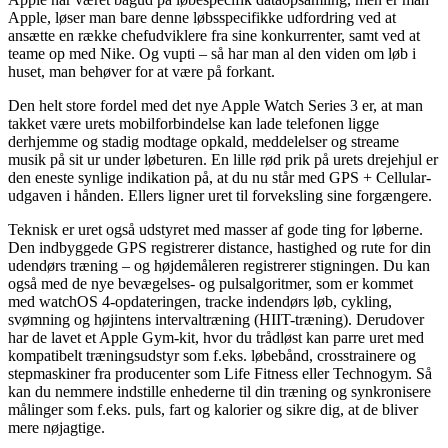
Apple, løser man bare denne løbsspecifikke udfordring ved at
ansætte en række chefudviklere fra sine konkurrenter, samt ved at
teame op med Nike. Og vupti – så har man al den viden om løb i
huset, man behøver for at være på forkant.
Den helt store fordel med det nye Apple Watch Series 3 er, at man
takket være urets mobilforbindelse kan lade telefonen ligge
derhjemme og stadig modtage opkald, meddelelser og streame
musik på sit ur under løbeturen. En lille rød prik på urets drejehjul er
den eneste synlige indikation på, at du nu står med GPS + Cellular-
udgaven i hånden. Ellers ligner uret til forveksling sine forgængere.
Teknisk er uret også udstyret med masser af gode ting for løberne.
Den indbyggede GPS registrerer distance, hastighed og rute for din
udendørs træning – og højdemåleren registrerer stigningen. Du kan
også med de nye bevægelses- og pulsalgoritmer, som er kommet
med watchOS 4-opdateringen, tracke indendørs løb, cykling,
svømning og højintens intervaltræning (HIIT-træning). Derudover
har de lavet et Apple Gym-kit, hvor du trådløst kan parre uret med
kompatibelt træningsudstyr som f.eks. løbebånd, crosstrainere og
stepmaskiner fra producenter som Life Fitness eller Technogym. Så
kan du nemmere indstille enhederne til din træning og synkronisere
målinger som f.eks. puls, fart og kalorier og sikre dig, at de bliver
mere nøjagtige.