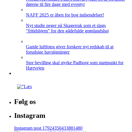
dørene til fire dage med eventyr
NAFF 2025 er åben for bog indsendelser!
Nyt studie peger på Skagerrak som et slags
”fritidshjem” for den gådefulde grønlandshaj
Gamle luftfotos giver forskere nyt redskab til at
forudsige havstigninger
Stor bevilling skal styrke Padborg som startpunkt for
Hærvejen
Følg os
Instagram
Instagram post 17924350433881480