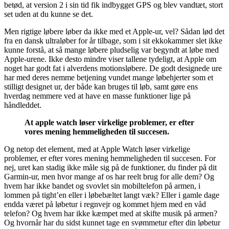
betød, at version 2 i sin tid fik indbygget GPS og blev vandtæt, stort
set uden at du kunne se det.
Men rigtige løbere løber da ikke med et Apple-ur, vel? Sådan lød det
fra en dansk ultraløber for år tilbage, som i sit ekkokammer slet ikke
kunne forstå, at så mange løbere pludselig var begyndt at løbe med
Apple-urene. Ikke desto mindre viser tallene tydeligt, at Apple om
noget har godt fat i alverdens motionsløbere. De godt designede ure
har med deres nemme betjening vundet mange løbehjerter som et
stilligt designet ur, der både kan bruges til løb, samt gøre ens
hverdag nemmere ved at have en masse funktioner lige på
håndleddet.
At apple watch løser virkelige problemer, er efter
vores mening hemmeligheden til succesen.
Og netop det element, med at Apple Watch løser virkelige
problemer, er efter vores mening hemmeligheden til succesen. For
nej, uret kan stadig ikke måle sig på de funktioner, du finder på dit
Garmin-ur, men hvor mange af os har reelt brug for alle dem? Og
hvem har ikke bandet og svovlet sin mobiltelefon på armen, i
lommen på tight’en eller i løbebæltet langt væk? Eller i gamle dage
endda været på løbetur i regnvejr og kommet hjem med en våd
telefon? Og hvem har ikke kæmpet med at skifte musik på armen?
Og hvornår har du sidst kunnet tage en svømmetur efter din løbetur