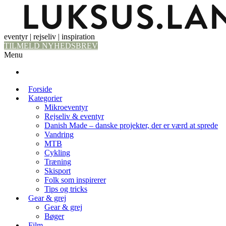
eventyr | rejseliv | inspiration
TILMELD NYHEDSBREV
Menu
Forside
Kategorier
Mikroeventyr
Rejseliv & eventyr
Danish Made – danske projekter, der er værd at sprede
Vandring
MTB
Cykling
Træning
Skisport
Folk som inspirerer
Tips og tricks
Gear & grej
Gear & grej
Bøger
Film