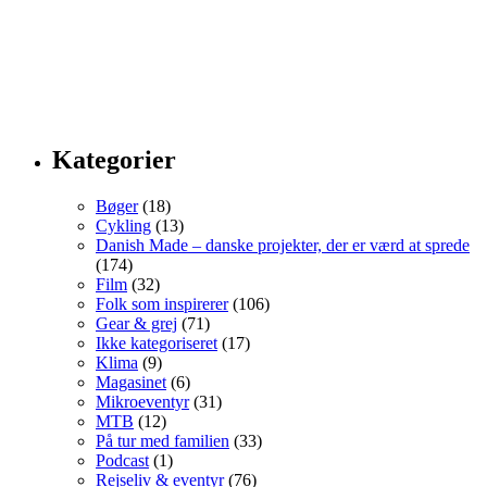
Kategorier
Bøger
(18)
Cykling
(13)
Danish Made – danske projekter, der er værd at sprede
(174)
Film
(32)
Folk som inspirerer
(106)
Gear & grej
(71)
Ikke kategoriseret
(17)
Klima
(9)
Magasinet
(6)
Mikroeventyr
(31)
MTB
(12)
På tur med familien
(33)
Podcast
(1)
Rejseliv & eventyr
(76)