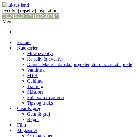
eventyr | rejseliv | inspiration
TILMELD NYHEDSBREV
Menu
Forside
Kategorier
Mikroeventyr
Rejseliv & eventyr
Danish Made – danske projekter, der er værd at sprede
Vandring
MTB
Cykling
Træning
Skisport
Folk som inspirerer
Tips og tricks
Gear & grej
Gear & grej
Bøger
Film
Magasinet
Se magasinet