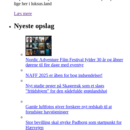
lige her i luksus.land
Læs mere
Nyeste opslag
Nordic Adventure Film Festival fylder 30 år og åbner
dørene til fire dage med eventyr
NAFF 2025 er åben for bog indsendelser!
Nyt studie peger på Skagerrak som et slags
”fritidshjem” for den gådefulde grønlandshaj
Gamle luftfotos giver forskere nyt redskab til at
forudsige havstigninger
Stor bevilling skal styrke Padborg som startpunkt for
Hærvejen