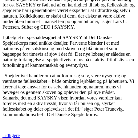
for os. SAYSKY er født ud af en kærlighed til løb og fællesskab, og
spejderne har i generationer været eksperter i at udfordre sig selv i
naturen. Kollektionen er skabt til dem, der elsker at være aktive
under åben himmel – uanset tempo og ambitioner,” siger Lars C.
Petersen, Stifter og CEO i SAYSKY.
Løbetøjet er specialdesignet af SAYSKY til Det Danske
Spejderkorps med unikke detaljer. Farverne blender i et med
naturens på en solskinsdag med skoven og blå himmel som
bagtæppe for timevis af sjov i det fri. Det nye løbetøj er således en
naturlig forlængelse af spejderlivets fokus på et aktivt friluftsliv – en
fortolkning af kammeratskab og eventyrlyst.
“Spejderlivet handler om at udfordre sig selv, være nysgerrig og
værdsætte fællesskabet – både omkring lejrbålet og på løbeturen. Vi
lærer at tage ansvar for os selv, hinanden og naturen, mens vi
bevæger os gennem skoven og oplever den på nye måder.
Samarbejdet med SAYSKY viser, hvordan vores værdier kan
forenes med en aktiv livsstil, hvor vi får pulsen op, styrker
fællesskabet og deler oplevelser i det fri,” siger Peter Tranevig,
kommunikationschef i Det Danske Spejderkorps.
Tidligere