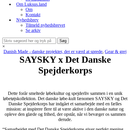
Om Luksus.land
Om
Kontakt
Nyhedsbrev
Tilmeld nyhedsbrevet
Se arkiv
×
Danish Made - danske projekter, der er værd at sprede
,
Gear & grej
SAYSKY x Det Danske
Spejderkorps
Dette forår smeltede løbekultur og spejderliv sammen i en unik
løbetøjskollektion. Det danske løbe-kult fænomen SAYSKY og Det
Danske Spejderkorps har indgået et samarbejde med en fælles
mission: at inspirere flere til at være aktive i den danske natur og
opleve den glæde og frihed, der opstår, når vi bevæger os sammen
derude.
“Samarbejdet med Det Danske Spejderkorps giver perfekt mening