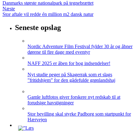
Danmarks største nationalpark på tegnebrættet
Næste
Stor aftale vil redde én million m2 dansk natur
Seneste opslag
Nordic Adventure Film Festival fylder 30 år og åbner
dørene til fire dage med eventyr
NAFF 2025 er åben for bog indsendelser!
Nyt studie peger på Skagerrak som et slags
”fritidshjem” for den gådefulde grønlandshaj
Gamle luftfotos giver forskere nyt redskab til at
forudsige havstigninger
Stor bevilling skal styrke Padborg som startpunkt for
Hærvejen