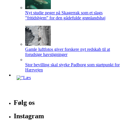
Nyt studie peger på Skagerrak som et slags
”fritidshjem” for den gådefulde grønlandshaj
Gamle luftfotos giver forskere nyt redskab til at
forudsige havstigninger
Stor bevilling skal styrke Padborg som startpunkt for
Hærvejen
Følg os
Instagram