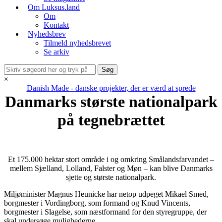
Om Luksus.land
Om
Kontakt
Nyhedsbrev
Tilmeld nyhedsbrevet
Se arkiv
×
Danish Made - danske projekter, der er værd at sprede
Danmarks største nationalpark
på tegnebrættet
Et 175.000 hektar stort område i og omkring Smålandsfarvandet –
mellem Sjælland, Lolland, Falster og Møn – kan blive Danmarks
sjette og største nationalpark.
Miljøminister Magnus Heunicke har netop udpeget Mikael Smed,
borgmester i Vordingborg, som formand og Knud Vincents,
borgmester i Slagelse, som næstformand for den styregruppe, der
skal undersøge mulighederne.