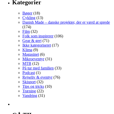
Kategorier
Bøger
(18)
Cykling
(13)
Danish Made – danske projekter, der er værd at sprede
(174)
Film
(32)
Folk som inspirerer
(106)
Gear & grej
(71)
Ikke kategoriseret
(17)
Klima
(9)
Magasinet
(6)
Mikroeventyr
(31)
MTB
(12)
På tur med familien
(33)
Podcast
(1)
Rejseliv & eventyr
(76)
Skisport
(32)
Tips og tricks
(10)
Træning
(22)
Vandring
(31)