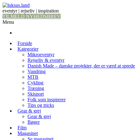
eventyr | rejseliv | inspiration
TILMELD NYHEDSBREV
Menu
Forside
Kategorier
Mikroeventyr
Rejseliv & eventyr
Danish Made – danske projekter, der er værd at sprede
Vandring
MTB
Cykling
Træning
Skisport
Folk som inspirerer
Tips og tricks
Gear & grej
Gear & grej
Bøger
Film
Magasinet
Se magasinet