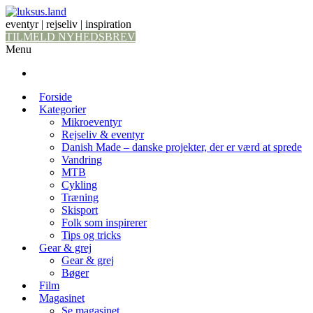
eventyr | rejseliv | inspiration
TILMELD NYHEDSBREV
Menu
Forside
Kategorier
Mikroeventyr
Rejseliv & eventyr
Danish Made – danske projekter, der er værd at sprede
Vandring
MTB
Cykling
Træning
Skisport
Folk som inspirerer
Tips og tricks
Gear & grej
Gear & grej
Bøger
Film
Magasinet
Se magasinet