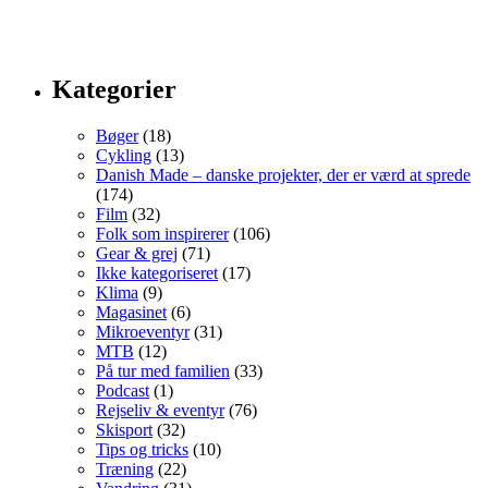
Kategorier
Bøger
(18)
Cykling
(13)
Danish Made – danske projekter, der er værd at sprede
(174)
Film
(32)
Folk som inspirerer
(106)
Gear & grej
(71)
Ikke kategoriseret
(17)
Klima
(9)
Magasinet
(6)
Mikroeventyr
(31)
MTB
(12)
På tur med familien
(33)
Podcast
(1)
Rejseliv & eventyr
(76)
Skisport
(32)
Tips og tricks
(10)
Træning
(22)