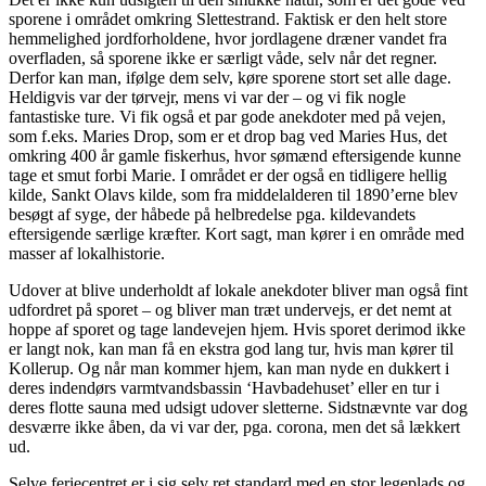
sporene i området omkring Slettestrand. Faktisk er den helt store
hemmelighed jordforholdene, hvor jordlagene dræner vandet fra
overfladen, så sporene ikke er særligt våde, selv når det regner.
Derfor kan man, ifølge dem selv, køre sporene stort set alle dage.
Heldigvis var der tørvejr, mens vi var der – og vi fik nogle
fantastiske ture. Vi fik også et par gode anekdoter med på vejen,
som f.eks. Maries Drop, som er et drop bag ved Maries Hus, det
omkring 400 år gamle fiskerhus, hvor sømænd eftersigende kunne
tage et smut forbi Marie. I området er der også en tidligere hellig
kilde, Sankt Olavs kilde, som fra middelalderen til 1890’erne blev
besøgt af syge, der håbede på helbredelse pga. kildevandets
eftersigende særlige kræfter. Kort sagt, man kører i en område med
masser af lokalhistorie.
Udover at blive underholdt af lokale anekdoter bliver man også fint
udfordret på sporet – og bliver man træt undervejs, er det nemt at
hoppe af sporet og tage landevejen hjem. Hvis sporet derimod ikke
er langt nok, kan man få en ekstra god lang tur, hvis man kører til
Kollerup. Og når man kommer hjem, kan man nyde en dukkert i
deres indendørs varmtvandsbassin ‘Havbadehuset’ eller en tur i
deres flotte sauna med udsigt udover sletterne. Sidstnævnte var dog
desværre ikke åben, da vi var der, pga. corona, men det så lækkert
ud.
Selve feriecentret er i sig selv ret standard med en stor legeplads og