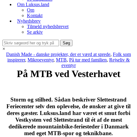
Om Luksus.land
Om
Kontakt
Nyhedsbrev
Tilmeld nyhedsbrevet
Se arkiv
×
Danish Made - danske projekter, der er værd at sprede
,
Folk som
inspirerer
,
Mikroeventyr
,
MTB
,
På tur med familien
,
Rejseliv &
eventyr
På MTB ved Vesterhavet
Storm og stilhed. Sådan beskriver Slettestrand
Feriecenter selv den oplevelse, de ønsker at give til
deres gæster. Luksus.land har været et smut forbi
Vestkysten ved Slettestrand til ét af de mest
dedikerede mountainbike-feriesteder i Danmark
med eget MTB-spor og teknikbane.