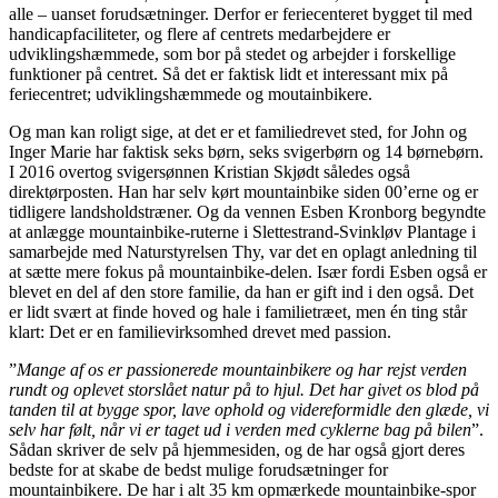
alle – uanset forudsætninger. Derfor er feriecenteret bygget til med
handicapfaciliteter, og flere af centrets medarbejdere er
udviklingshæmmede, som bor på stedet og arbejder i forskellige
funktioner på centret. Så det er faktisk lidt et interessant mix på
feriecentret; udviklingshæmmede og moutainbikere.
Og man kan roligt sige, at det er et familiedrevet sted, for John og
Inger Marie har faktisk seks børn, seks svigerbørn og 14 børnebørn.
I 2016 overtog svigersønnen Kristian Skjødt således også
direktørposten. Han har selv kørt mountainbike siden 00’erne og er
tidligere landsholdstræner. Og da vennen Esben Kronborg begyndte
at anlægge mountainbike-ruterne i Slettestrand-Svinkløv Plantage i
samarbejde med Naturstyrelsen Thy, var det en oplagt anledning til
at sætte mere fokus på mountainbike-delen. Især fordi Esben også er
blevet en del af den store familie, da han er gift ind i den også. Det
er lidt svært at finde hoved og hale i familietræet, men én ting står
klart: Det er en familievirksomhed drevet med passion.
”
Mange af os er passionerede mountainbikere og har rejst verden
rundt og oplevet storslået natur på to hjul. Det har givet os blod på
tanden til at bygge spor, lave ophold og videreformidle den glæde, vi
selv har følt, når vi er taget ud i verden med cyklerne bag på bilen
”.
Sådan skriver de selv på hjemmesiden, og de har også gjort deres
bedste for at skabe de bedst mulige forudsætninger for
mountainbikere. De har i alt 35 km opmærkede mountainbike-spor