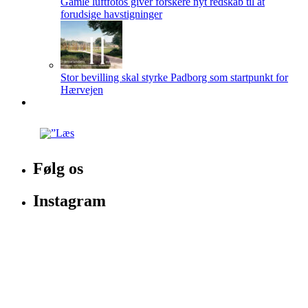
Gamle luftfotos giver forskere nyt redskab til at
forudsige havstigninger
Stor bevilling skal styrke Padborg som startpunkt for
Hærvejen
Følg os
Instagram