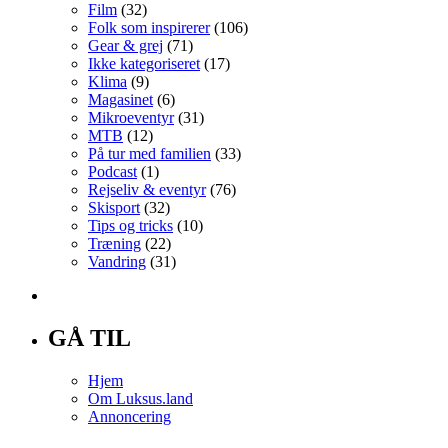
Film
(32)
Folk som inspirerer
(106)
Gear & grej
(71)
Ikke kategoriseret
(17)
Klima
(9)
Magasinet
(6)
Mikroeventyr
(31)
MTB
(12)
På tur med familien
(33)
Podcast
(1)
Rejseliv & eventyr
(76)
Skisport
(32)
Tips og tricks
(10)
Træning
(22)
Vandring
(31)
GÅ TIL
Hjem
Om Luksus.land
Annoncering