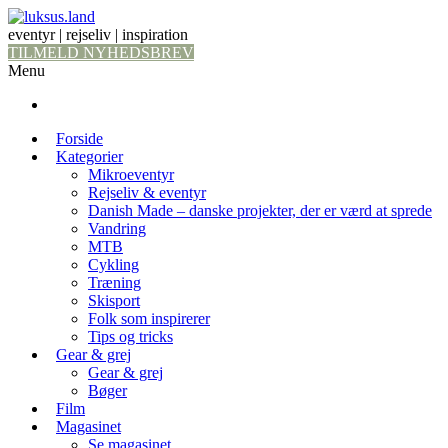
eventyr | rejseliv | inspiration
TILMELD NYHEDSBREV
Menu
Forside
Kategorier
Mikroeventyr
Rejseliv & eventyr
Danish Made – danske projekter, der er værd at sprede
Vandring
MTB
Cykling
Træning
Skisport
Folk som inspirerer
Tips og tricks
Gear & grej
Gear & grej
Bøger
Film
Magasinet
Se magasinet