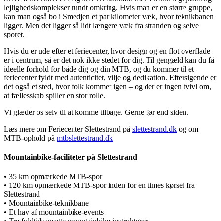
lejlighedskomplekser rundt omkring. Hvis man er en større gruppe,
kan man også bo i Smedjen et par kilometer væk, hvor teknikbanen
ligger. Men det ligger så lidt længere væk fra stranden og selve
sporet.
Hvis du er ude efter et feriecenter, hvor design og en flot overflade
er i centrum, så er det nok ikke stedet for dig. Til gengæld kan du få
ideelle forhold for både dig og din MTB, og du kommer til et
feriecenter fyldt med autenticitet, vilje og dedikation. Eftersigende er
det også et sted, hvor folk kommer igen – og der er ingen tvivl om,
at fællesskab spiller en stor rolle.
Vi glæder os selv til at komme tilbage. Gerne før end siden.
Læs mere om Feriecenter Slettestrand på
slettestrand.dk
og om
MTB-ophold på
mtbslettestrand.dk
Mountainbike-faciliteter på Slettestrand
• 35 km opmærkede MTB-spor
• 120 km opmærkede MTB-spor inden for en times kørsel fra
Slettestrand
• Mountainbike-teknikbane
• Et hav af mountainbike-events
• Tre fuldtidsansatte mountainbike-instruktører