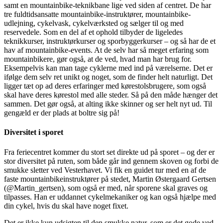
samt en mountainbike-teknikbane lige ved siden af centret. De har
tre fuldtidsansatte mountainbike-instruktører, mountainbike-
udlejning, cykelvask, cykelværksted og sælger til og med
reservedele. Som en del af et ophold tilbyder de ligeledes
teknikkurser, instruktørkurser og sporbyggerkurser – og så har de et
hav af mountainbike-events. At de selv har så meget erfaring som
mountainbikere, gør også, at de ved, hvad man har brug for.
Eksempelvis kan man tage cyklerne med ind på værelserne. Det er
ifølge dem selv ret unikt og noget, som de finder helt naturligt. Det
ligger tæt op ad deres erfaringer med kørestolsbrugere, som også
skal have deres kørestol med alle steder. Så på den måde hænger det
sammen. Det gør også, at alting ikke skinner og ser helt nyt ud. Til
gengæld er der plads at boltre sig på!
Diversitet i sporet
Fra feriecentret kommer du stort set direkte ud på sporet – og der er
stor diversitet på ruten, som både går ind gennem skoven og forbi de
smukke sletter ved Vesterhavet. Vi fik en guidet tur med en af de
faste mountainbikeinstruktører på stedet, Martin Østergaard Gertsen
(@Martin_gertsen), som også er med, når sporene skal graves og
tilpasses. Han er uddannet cykelmekaniker og kan også hjælpe med
din cykel, hvis du skal have noget fixet.
Det er ikke kun udsigten til den smukke natur, som er det gode ved