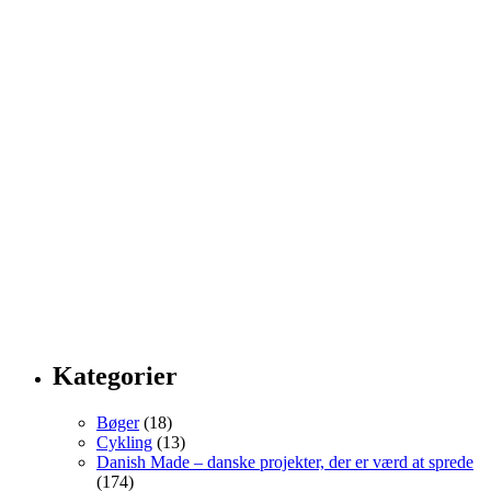
Kategorier
Bøger
(18)
Cykling
(13)
Danish Made – danske projekter, der er værd at sprede
(174)