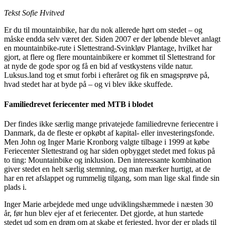
Tekst Sofie Hvitved
Er du til mountainbike, har du nok allerede hørt om stedet – og
måske endda selv været der. Siden 2007 er der løbende blevet anlagt
en mountainbike-rute i Slettestrand-Svinkløv Plantage, hvilket har
gjort, at flere og flere mountainbikere er kommet til Slettestrand for
at nyde de gode spor og få en bid af vestkystens vilde natur.
Luksus.land tog et smut forbi i efteråret og fik en smagsprøve på,
hvad stedet har at byde på – og vi blev ikke skuffede.
Familiedrevet feriecenter med MTB i blodet
Der findes ikke særlig mange privatejede familiedrevne feriecentre i
Danmark, da de fleste er opkøbt af kapital- eller investeringsfonde.
Men John og Inger Marie Kronborg valgte tilbage i 1999 at købe
Feriecenter Slettestrand og har siden opbygget stedet med fokus på
to ting: Mountainbike og inklusion. Den interessante kombination
giver stedet en helt særlig stemning, og man mærker hurtigt, at de
har en ret afslappet og rummelig tilgang, som man lige skal finde sin
plads i.
Inger Marie arbejdede med unge udviklingshæmmede i næsten 30
år, før hun blev ejer af et feriecenter. Det gjorde, at hun startede
stedet ud som en drøm om at skabe et feriested, hvor der er plads til