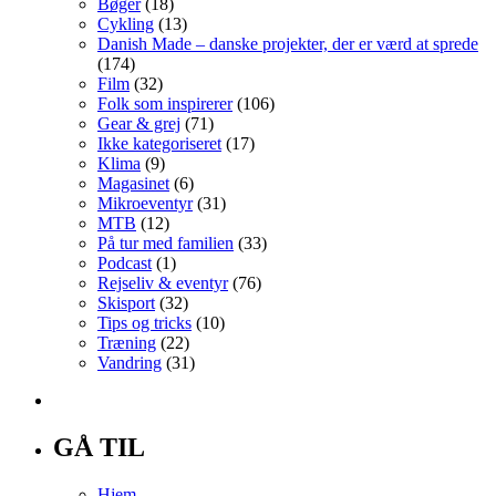
Bøger
(18)
Cykling
(13)
Danish Made – danske projekter, der er værd at sprede
(174)
Film
(32)
Folk som inspirerer
(106)
Gear & grej
(71)
Ikke kategoriseret
(17)
Klima
(9)
Magasinet
(6)
Mikroeventyr
(31)
MTB
(12)
På tur med familien
(33)
Podcast
(1)
Rejseliv & eventyr
(76)
Skisport
(32)
Tips og tricks
(10)
Træning
(22)
Vandring
(31)
GÅ TIL
Hjem