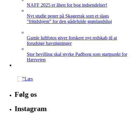
NAFF 2025 er åben for bog indsendelser!
Nyt studie peger på Skagerrak som et slags
”fritidshjem” for den gådefulde grønlandshaj
Gamle luftfotos giver forskere nyt redskab til at
forudsige havstigninger
Stor bevilling skal styrke Padborg som startpunkt for
Hærvejen
Følg os
Instagram