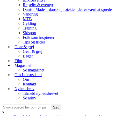
Mikroeventyr
Rejseliv & eventyr
Danish Made – danske projekter, der er værd at sprede
Vandring
MTB
Cykling
Træning
Skisport
Folk som inspirerer
Tips og tricks
Gear & grej
Gear & grej
Bøger
Film
Magasinet
Se magasinet
Om Luksus.land
Om
Kontakt
Nyhedsbrev
Tilmeld nyhedsbrevet
Se arkiv
×