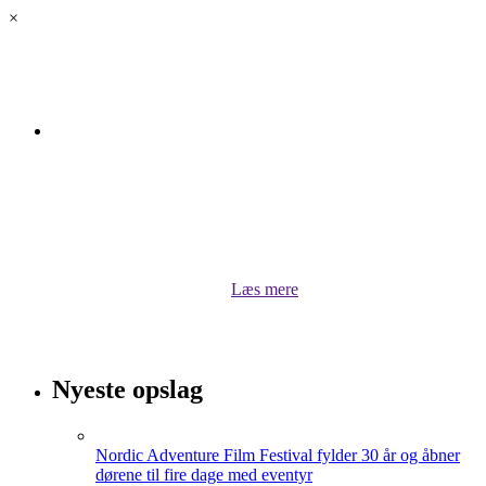
×
Om luksus.land
Velkommen til luksus.land! Her kan du lytte til vores
podcasts, når Bugge Holm Hansen kommenterer på
stort og småt, undersøger og interviewer. Du kan også
hente inspiration til dit rejseliv eller læse om aktuelle
sportsprofiler lige her i luksus.land
Læs mere
Nyeste opslag
Nordic Adventure Film Festival fylder 30 år og åbner
dørene til fire dage med eventyr