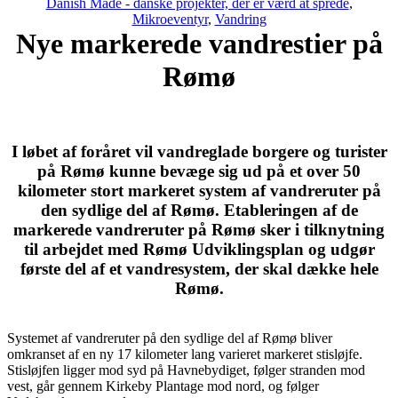
Danish Made - danske projekter, der er værd at sprede
,
Mikroeventyr
,
Vandring
Nye markerede vandrestier på
Rømø
I løbet af foråret vil vandreglade borgere og turister
på Rømø kunne bevæge sig ud på et over 50
kilometer stort markeret system af vandreruter på
den sydlige del af Rømø. Etableringen af de
markerede vandreruter på Rømø sker i tilknytning
til arbejdet med Rømø Udviklingsplan og udgør
første del af et vandresystem, der skal dække hele
Rømø.
Systemet af vandreruter på den sydlige del af Rømø bliver
omkranset af en ny 17 kilometer lang varieret markeret stisløjfe.
Stisløjfen ligger mod syd på Havnebydiget, følger stranden mod
vest, går gennem Kirkeby Plantage mod nord, og følger