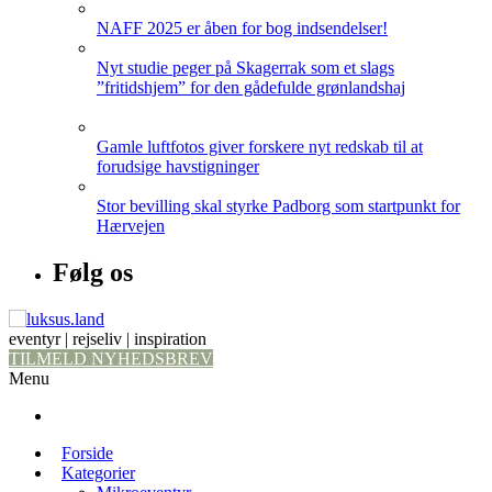
NAFF 2025 er åben for bog indsendelser!
Nyt studie peger på Skagerrak som et slags
”fritidshjem” for den gådefulde grønlandshaj
Gamle luftfotos giver forskere nyt redskab til at
forudsige havstigninger
Stor bevilling skal styrke Padborg som startpunkt for
Hærvejen
Følg os
eventyr | rejseliv | inspiration
TILMELD NYHEDSBREV
Menu
Forside
Kategorier