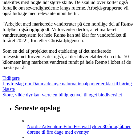
udskiftes med nogle lidt større skilte. De skal ud over kortet også
fortælle om seværdighederne langs ruterne. Arbejdsgrupperne vil
også bidrage med relevante input hertil.
“Arbejdet med markerede vandreruter på den nordlige del af Rømø
forløber også rigtig godt. Vi forventer derfor, at et markeret
vandrerutesystem for hele Rømø kan stå klar for vandrefolket til
foråret 2022”, fortæller Christa Jørgensen.
Som en del af projektet med etablering af det markerede
rutesystemet forventes det også, at der bliver etableret en cirka 50
kilometer lang markeret vandresti rundt på hele Rømø i løbet af de
næste par år.
Tidligere
Lovforslag om Danmarks nye naturnationalparker er klar til høring
Næste
Store, vilde dyr kan være en billig genvej til øget biodiversitet
Seneste opslag
Nordic Adventure Film Festival fylder 30 år og åbner
dørene til fire dage med eventyr