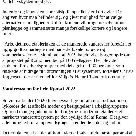
Vadehavskysten mod øst.
Indenfor og langs den store stisløjfe opstilles der korttavler. De
angiver, hvor man befinder sig, og giver mulighed for at vælge
alternative stimuligheder. Ud fra kortene vil brugerne selv kunne
planlægge og sammensætte mange forskellige kortere og længere
ruter.
“Arbejdet med etableringen af de markerede vandrestier foregår i et
rigtig godt samarbejde med både de lokale borgere og
sommerhusejerne. I slutningen af 2019 havde vi et borgermøde om
stiprojektet på Rømø med tæt på 100 deltagere. Her blev der
etableret fire arbejdsgrupper med deltagelse af 30 personer, som
ønskede at bidrage til udformningen af stisystemet”, fortæller Christa
Jørgensen, der er fagchef for Miljø & Natur i Tønder Kommune.
Vandresystem for hele Rømø i 2022
Selvom arbejdet i 2020 blev besværliggjort af corona-situationen,
lykkedes det at afholde møder og besigtigelser i arbejdsgrupperne.
Og med mange gode input fra borgerne kan der nu etableres et
markeret vandrerutesystem på den sydlige del af Rømø. Det giver
alle mulighed for at opleve Rømøs spændende natur og kultur.
Det er planen, at en del af korttavlerne i løbet af de næste par år skal