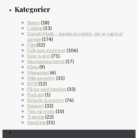
Kategorier
Bøger
(18)
Cykling
(13)
Danish Made – danske projekter, der er værd at
sprede
(174)
Film
(32)
Folk som inspirerer
(106)
Gear & grej
(71)
Ikke kategoriseret
(17)
Klima
(9)
Magasinet
(6)
Mikroeventyr
(31)
MTB
(12)
På tur med familien
(33)
Podcast
(1)
Rejseliv & eventyr
(76)
Skisport
(32)
Tips og tricks
(10)
Træning
(22)
Vandring
(31)