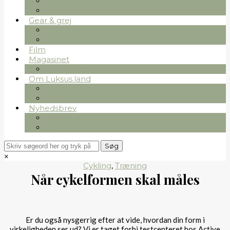
Folk som inspirerer
Tips og tricks
Gear & grej
Gear & grej
Bøger
Film
Magasinet
Se magasinet
Om Luksus.land
Om
Kontakt
Nyhedsbrev
Tilmeld nyhedsbrevet
Se arkiv
×
Cykling
,
Træning
Når cykelformen skal måles
Er du også nysgerrig efter at vide, hvordan din form i
virkeligheden ser ud? Vi er taget forbi testcenteret hos Active