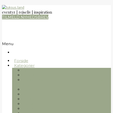
eventyr | rejseliv | inspiration
TILMELD NYHEDSBREV
Menu
Forside
Kategorier
Mikroeventyr
Rejseliv & eventyr
Danish Made – danske projekter, der er værd
at sprede
Vandring
MTB
Cykling
Træning
Skisport