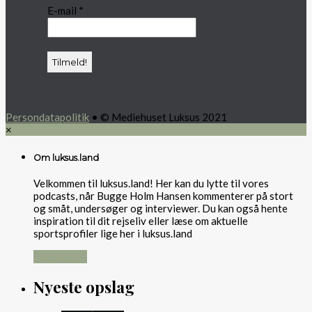
E-mail
*
Persondatapolitik
• © Mediehuset Luksus 2021
×
Om luksus.land
Velkommen til luksus.land! Her kan du lytte til vores
podcasts, når Bugge Holm Hansen kommenterer på stort
og småt, undersøger og interviewer. Du kan også hente
inspiration til dit rejseliv eller læse om aktuelle
sportsprofiler lige her i luksus.land
Læs mere
Nyeste opslag