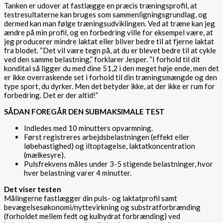
Tanken er udover at fastlægge en præcis træningsprofil, at
testresultaterne kan bruges som sammenligningsgrundlag, og
dermed kan man følge træningsudviklingen. Ved at træne kan jeg
ændre på min profil, og en forbedring ville for eksempel være, at
jeg producerer mindre laktat eller bliver bedre til at fjerne laktat
fra blodet. “Det vil være tegn på, at du er blevet bedre til at cykle
ved den samme belastning,” forklarer Jesper. “I forhold til dit
kondital så ligger du med dine 51,2 i den meget høje ende, men det
er ikke overraskende set i forhold til din træningsmængde og den
type sport, du dyrker. Men det betyder ikke, at der ikke er rum for
forbedring. Det er der altid!”
SÅDAN FOREGÅR DEN SUBMAKSIMALE TEST
Indledes med 10 minutters opvarmning.
Først registreres arbejdsbelastningen (effekt eller
løbehastighed) og iltoptagelse, laktatkoncentration
(mælkesyre).
Pulsfrekvens måles under 3-5 stigende belastninger, hvor
hver belastning varer 4 minutter.
Det viser testen
Målingerne fastlægger din puls- og laktatprofil samt
bevægelsesøkonomi/nyttevirkning og substratforbrænding
(forholdet mellem fedt og kulhydrat forbrænding) ved