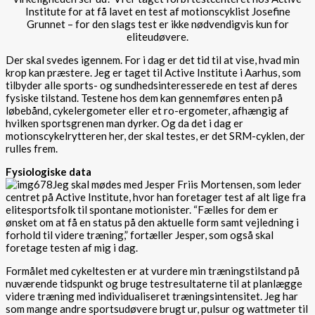
Institute for at få lavet en test af motionscyklist Josefine
Grunnet – for den slags test er ikke nødvendigvis kun for
eliteudøvere.
Der skal svedes igennem. For i dag er det tid til at vise, hvad min
krop kan præstere. Jeg er taget til Active Institute i Aarhus, som
tilbyder alle sports- og sundhedsinteresserede en test af deres
fysiske tilstand. Testene hos dem kan gennemføres enten på
løbebånd, cykelergometer eller et ro-ergometer, afhængig af
hvilken sportsgrenen man dyrker. Og da det i dag er
motionscykelrytteren her, der skal testes, er det SRM-cyklen, der
rulles frem.
Fysiologiske data
Jeg skal mødes med Jesper Friis Mortensen, som leder
centret på Active Institute, hvor han foretager test af alt lige fra
elitesportsfolk til spontane motionister. “Fælles for dem er
ønsket om at få en status på den aktuelle form samt vejledning i
forhold til videre træning,” fortæller Jesper, som også skal
foretage testen af mig i dag.
Formålet med cykeltesten er at vurdere min træningstilstand på
nuværende tidspunkt og bruge testresultaterne til at planlægge
videre træning med individualiseret træningsintensitet. Jeg har
som mange andre sportsudøvere brugt ur, pulsur og wattmeter til