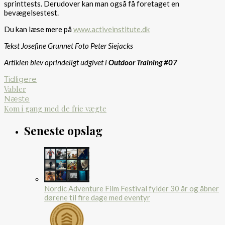
sprinttests. Derudover kan man også få foretaget en
bevægelsestest.
Du kan læse mere på
www.activeinstitute.dk
Tekst Josefine Grunnet Foto Peter Siejacks
Artiklen blev oprindeligt udgivet i
Outdoor Training #07
Tidligere
Vabler
Næste
Kom i gang med de frie vægte
Seneste opslag
Nordic Adventure Film Festival fylder 30 år og åbner
dørene til fire dage med eventyr