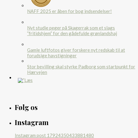
NAFF 2025 er åben for bog indsendelser!
Nyt studie peger på Skagerrak som et slags
”fritidshjem” for den gådefulde grønlandshaj
Gamle luftfotos giver forskere nyt redskab til at
forudsige havstigninger
Stor bevilling skal styrke Padborg som startpunkt for
Hærvejen
Følg os
Instagram
Instagram post 17924350433881480