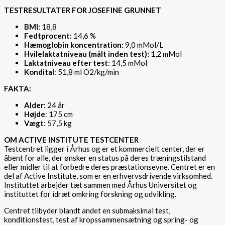
TESTRESULTATER FOR JOSEFINE GRUNNET
BMI:
18,8
Fedtprocent:
14,6 %
Hæmoglobin koncentration:
9,0 mMol/L
Hvilelaktatniveau (målt inden test):
1,2 mMol
Laktatniveau efter test
: 14,5 mMol
Kondital
: 51,8 ml O2/kg/min
FAKTA:
Alder
: 24 år
Højde
: 175 cm
Vægt
: 57,5 kg
OM ACTIVE INSTITUTE TESTCENTER
Testcentret ligger i Århus og er et kommercielt center, der er
åbent for alle, der ønsker en status på deres træningstilstand
eller midler til at forbedre deres præstationsevne. Centret er en
del af Active Institute, som er en erhvervsdrivende virksomhed.
Instituttet arbejder tæt sammen med Århus Universitet og
instituttet for idræt omkring forskning og udvikling.
Centret tilbyder blandt andet en submaksimal test,
konditionstest, test af kropssammensætning og spring- og