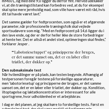
mMol/L, og med dine 9,0 ligger du derfor fint. Herved udelukker
vi, at din træningstilstand kan forbedres ved, at du for eksempel
skal spise mere jernholdig mad, som ville have været mit råd, hvis
dit tal havde været lavt.”
Det samme gælder for fedtprocenten, som også er et afgørende
parameter, når professionelle træningsfolk skal vejlede
sportsudøvere som mig. “Med en fedtprocent på 14,6 ligger du i
den lave ende, og der er derfor heller ikke de store forbedringer
at hente her. Det er altså et andet sted, optimeringen skal findes,”
forklarer Jesper .
“‘Labotoriesetuppet’ og principperne der bruges,
er det samme uanset om, det er en løber eller
triatlet, der dukker op.”
Den submaksimale test
Når hvilemålinger er på plads, kan testen begynde. Afhængig af
testpersonen foregår testene på forskellige apparaturer,
men ‘labotoriesetup’ og principperne der bruges, er det samme
uanset om, det er en løber eller triatlet, der dukker op. Kondition,
iltoptagelse og laktatkoncentration er interessant for alle
sportsgrene, hvor udholdenhed er et arbejdskrav.
I dag er det planen, at jeg skal køre to forskellige tests. Først en
submaksimal test, der skal være med til at fastlægge min