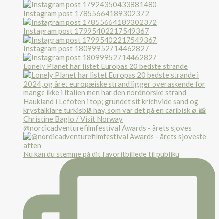
Instagram post 17855664189302372
Instagram post 17995402217549367
Instagram post 18099952714462827
Lonely Planet har listet Europas 20 bedste strande
@nordicadventurefilmfestival Awards - årets sjoves
Nu kan du stemme på dit favoritbillede til publiku