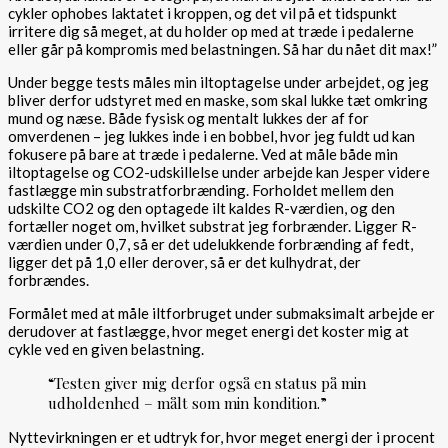
cykler ophobes laktatet i kroppen, og det vil på et tidspunkt
irritere dig så meget, at du holder op med at træde i pedalerne
eller går på kompromis med belastningen. Så har du nået dit max!”
Under begge tests måles min iltoptagelse under arbejdet, og jeg
bliver derfor udstyret med en maske, som skal lukke tæt omkring
mund og næse. Både fysisk og mentalt lukkes der af for
omverdenen – jeg lukkes inde i en bobbel, hvor jeg fuldt ud kan
fokusere på bare at træde i pedalerne. Ved at måle både min
iltoptagelse og CO2-udskillelse under arbejde kan Jesper videre
fastlægge min substratforbrænding. Forholdet mellem den
udskilte CO2 og den optagede ilt kaldes R-værdien, og den
fortæller noget om, hvilket substrat jeg forbrænder. Ligger R-
værdien under 0,7, så er det udelukkende forbrænding af fedt,
ligger det på 1,0 eller derover, så er det kulhydrat, der
forbrændes.
Formålet med at måle iltforbruget under submaksimalt arbejde er
derudover at fastlægge, hvor meget energi det koster mig at
cykle ved en given belastning.
“Testen giver mig derfor også en status på min
udholdenhed – målt som min kondition.”
Nyttevirkningen er et udtryk for, hvor meget energi der i procent