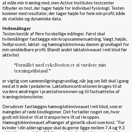
at måle min træning med, men Active Institutes testcenter
tilbyder en test, der tager højde for individuel fysiologi. Testen
kommer med resultater, der tager højde for hele min profil, både
de statiske og dynamiske data.
Hvilemålinger
Testen består af flere forskellige målinger. Først skal
hvilemålinger fastlægge min kropssammensætning. Vægt, højde,
fedtprocent, laktat- og hæmoglobinniveau danner grundlaget for
min umiddelbare profil. Blandt andet laktatniveauet i mit blod før
aktivitet
“Formålet med cykeltesten er at vurdere min
træningstilstand.”
er vigtig som sammenligningsgrundlag, når jeg om lidt skal i gang
med at træde i pedalerne. Laktatkoncentrationen bruges til at
vurdere ændringer i præstationsevnen og til fastsættelse af
træningsintensiteter.
Derudover fastlægges hæmoglobinniveauet i mit blod, som er
mængden af røde blodlegemer. Det fortæller noget om, hvor
godt mit blod er til at transportere ilt ud i kroppen.
Hæmoglobinniveauet afhænger af genetik såvel som kost. “For
kvinder i din aldersgruppe skal du gerne ligge mellem 7,4 og 9,3