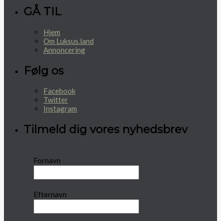
GÅ TIL
Hjem
Om Luksus.land
Annoncering
Følg os
Facebook
Twitter
Instagram
Tilmeld dig vores nyhedsbrev
Fornavn
Efternavn