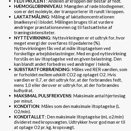
FEDTPROCENT
: Andelen af kroppen der består af fedt.
HÆMOGLOBINNIVEAU
: Mængden af røde blodlegemer,
som er det molekyle, der transporterer ilt rundt i kroppen.
LAKTATMÅLING
: Måling af laktatkoncentrationen
(mælkesyre) i blodet. Målingen bruges til at vurdere
ændringer præstationsevnen og til fastsættelse af
træningsintensiteter.
NYTTEVIRKNING
: Nyttevirkningen er et udtryk for, hvor
meget energi der overføres til pedalerne (%).
Nyttevirkningen fås ved at måle iltoptagelsen ved
forskellige arbejdsbelastninger. Med en god nyttevirkning
forstås en lav iltoptagelse ved en given belastning. Den
kan blandt andet forbedres ved ændringer i teknik.
SUBSTRATFORBRÆNDING
: Måles ved RER værdien, som
er forholdet mellem udskilt CO2 og optaget O2. Hvis
værdien er 0,7, er det udtryk for, at der forbrændes fedt,
mens 1,0 eller derover er udtryk for, at der forbrændes
kulhydrat.
MAKSIMAL PULSFREKVENS
: Maksimale antal hjerteslag
per minut.
KONDITION
: Måles som den maksimale iltoptagelse (L
O2/min).
KONDITALLET
: Den maksimale iltoptagelse (mL o2/min)
divideret med kropsvægten. Udtrykker hvor god man er til
at optage O2 pr. kg. kropsvægt.