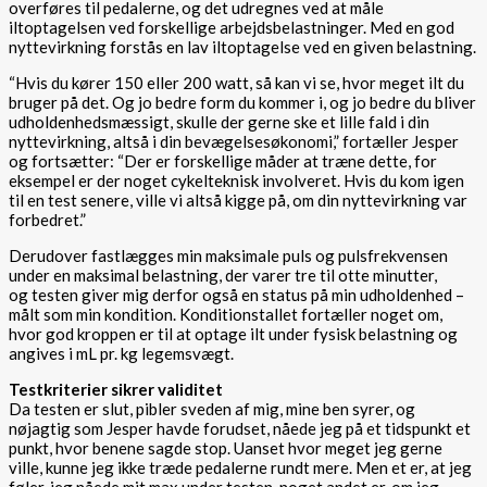
overføres til pedalerne, og det udregnes ved at måle
iltoptagelsen ved forskellige arbejdsbelastninger. Med en god
nyttevirkning forstås en lav iltoptagelse ved en given belastning.
“Hvis du kører 150 eller 200 watt, så kan vi se, hvor meget ilt du
bruger på det. Og jo bedre form du kommer i, og jo bedre du bliver
udholdenhedsmæssigt, skulle der gerne ske et lille fald i din
nyttevirkning, altså i din bevægelsesøkonomi,” fortæller Jesper
og fortsætter: “Der er forskellige måder at træne dette, for
eksempel er der noget cykelteknisk involveret. Hvis du kom igen
til en test senere, ville vi altså kigge på, om din nyttevirkning var
forbedret.”
Derudover fastlægges min maksimale puls og pulsfrekvensen
under en maksimal belastning, der varer tre til otte minutter,
og testen giver mig derfor også en status på min udholdenhed –
målt som min kondition. Konditionstallet fortæller noget om,
hvor god kroppen er til at optage ilt under fysisk belastning og
angives i mL pr. kg legemsvægt.
Testkriterier sikrer validitet
Da testen er slut, pibler sveden af mig, mine ben syrer, og
nøjagtig som Jesper havde forudset, nåede jeg på et tidspunkt et
punkt, hvor benene sagde stop. Uanset hvor meget jeg gerne
ville, kunne jeg ikke træde pedalerne rundt mere. Men et er, at jeg