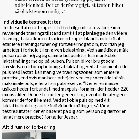
udholdenhed. Det er derfor vigtigt, at testen bliver
så objektiv som muligt.”
Individuelle testresultater
Testresultaterne bruges til efterfølgende at evaluere min
nuværende træningstilstand samt til at planlægge den videre
træning. Laktatkoncentrationen bruges blandt andet til at
etablere træningszoner og fortæller noget om, hvordan jeg
arbejder i forhold til en given belastning. Ved samtidig at måle
pulsen på de nøj agtig samme tidspunkter, kan man koble
laktatmålingerne op på pulsen. Pulsen bliver brugt som
tærskelværdi for ophobning af laktat og ved at sammenholde
puls med laktat, kan man give træningszoner, som er mere
præcise, end hvis man bare arbejder ved en procentdel af sin
maksimale puls, eller af sin pulsreserve. “Der er en masse
usikkerheder forbundet med maxpuls-formlen, der hedder 220
minus alder. Denne formel er generel, og eventuelle afvigere
kommer derfor ikke med. Ved at koble puls op med dit
laktatindhold og andre individuelle målinger, så får vi
testresultater, der er baseret på dig som person og derfor er
langt mere præcise,” fortæller Jesper.
Altid rum for forbedring