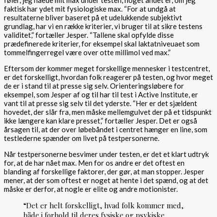
føler, jeg nåede mit max under testen, noget andet er, om jeg
faktisk har ydet mit fysiologiske max. “For at undgå at
resultaterne bliver baseret på et udelukkende subjektivt
grundlag, har vi en række kriterier, vi bruger til at sikre testens
validitet,” fortæller Jesper. “Tallene skal opfylde disse
prædefinerede kriterier, for eksempel skal laktatniveuaet som
tommelfingerregel være over otte millimol ved max.”
Eftersom der kommer meget forskellige mennesker i testcentret,
er det forskelligt, hvordan folk reagerer på testen, og hvor meget
de er i stand til at presse sig selv. Orienteringsløbere for
eksempel, som Jesper af og til har til test i Active Institute, er
vant til at presse sig selv til det yderste. “Her er det sjældent
hovedet, der slår fra, men måske mellemgulvet der på et tidspunkt
ikke længere kan klare presset,” fortæller Jesper. Det er også
årsagen til, at der over løbebåndet i centret hænger en line, som
testlederne spænder om livet på testpersonerne.
Når testpersonerne besvimer under testen, er det et klart udtryk
for, at de har nået max. Men for os andre er det oftest en
blanding af forskellige faktorer, der gør, at man stopper. Jesper
mener, at der som oftest er noget at hente i det spænd, og at det
måske er derfor, at nogle er elite og andre motionister.
“Det er helt forskelligt, hvad folk kommer med,
både i forhold til deres fysiske og psykiske