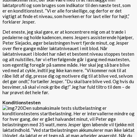
laktatprofil og som bruges som indikator til den næste test, som
er en konditionstest. “Vi er alle forskellige, og derfor er det
vigtigt at finde et niveau, som hverken er for lavt eller for højt,”
forklarer Jesper.
Det eneste, jeg skal gøre, er at koncentrere mig om at træde i
pedalerne og holde kadencen, mens Jespers assisterende hjælper,
Peter Siejacks, øger belastningen hvert fjerde minut, og Jesper
over flere gange måler laktatniveauet i mit blod. Når
laktatniveauet i blodet har nået et bestemt niveau stoppes testen
og alt nulstilles, før vi efterfølgende går i gang med maxtesten,
som egentlig foregår på samme måde. Her skal jeg så bare blive
ved med at cykle, indtil jeg ikke kan mere. “Vi kommer nok til at
råbe lidt af dig, presse dig og motivere dig til at blive ved, selvom
det gør ondt,” fortæller Jesper. “Du skal bare blive ved. Og hvis du
besvimer, så skal vi nok gribe dig!” Jeg har fuld tiltro til dem – de
har prøvet det hele før.
Konditionstesten
Den submaksimale tests slutbelastning er
konditionstestens startbelastning. Her er intervallerne mindre og
for hver gang, der er gået halvandet minut, vil Peter øge
belastningen med 35 watt, mens Jesper igen løbende vil tjekke mit
laktatindhold. “Ved startbelastningen akkumulerer man ikke laktat
i blodet, da laktat er et tegn på, at man arbejder anaerobt. Når du