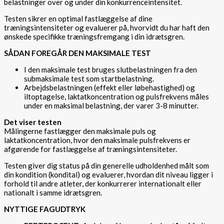
belastninger over og under din konkurrenceintensitet.
Testen sikrer en optimal fastlæggelse af dine
træningsintensiteter og evaluerer på, hvorvidt du har haft den
ønskede specifikke træningsfremgang i din idrætsgren.
SÅDAN FOREGÅR DEN MAKSIMALE TEST
I den maksimale test bruges slutbelastningen fra den
submaksimale test som startbelastning.
Arbejdsbelastningen (effekt eller løbehastighed) og
iltoptagelse, laktatkoncentration og pulsfrekvens måles
under en maksimal belastning, der varer 3-8 minutter.
Det viser testen
Målingerne fastlægger den maksimale puls og
laktatkoncentration, hvor den maksimale pulsfrekvens er
afgørende for fastlæggelse af træningsintensiteter.
Testen giver dig status på din generelle udholdenhed målt som
din kondition (kondital) og evaluerer, hvordan dit niveau ligger i
forhold til andre atleter, der konkurrerer internationalt eller
nationalt i samme idrætsgren.
NYTTIGE FAGUDTRYK