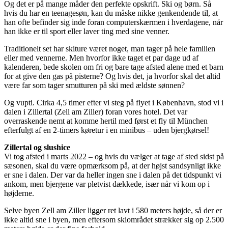
Og det er på mange måder den perfekte opskrift. Ski og børn. Så
hvis du har en teenagesøn, kan du måske nikke genkendende til, at
han ofte befinder sig inde foran computerskærmen i hverdagene, når
han ikke er til sport eller laver ting med sine venner.
Traditionelt set har skiture været noget, man tager på hele familien
eller med vennerne. Men hvorfor ikke taget et par dage ud af
kalenderen, bede skolen om fri og bare tage afsted alene med et barn
for at give den gas på pisterne? Og hvis det, ja hvorfor skal det altid
være far som tager smutturen på ski med ældste sønnen?
Og vupti. Cirka 4,5 timer efter vi steg på flyet i København, stod vi i
dalen i Zillertal (Zell am Ziller) foran vores hotel. Det var
overraskende nemt at komme hertil med først et fly til München
efterfulgt af en 2-timers køretur i en minibus – uden bjergkørsel!
Zillertal og slushice
Vi tog afsted i marts 2022 – og hvis du vælger at tage af sted sidst på
sæsonen, skal du være opmærksom på, at der højst sandsynligt ikke
er sne i dalen. Der var da heller ingen sne i dalen på det tidspunkt vi
ankom, men bjergene var pletvist dækkede, især når vi kom op i
højderne.
Selve byen Zell am Ziller ligger ret lavt i 580 meters højde, så der er
ikke altid sne i byen, men eftersom skiområdet strækker sig op 2.500