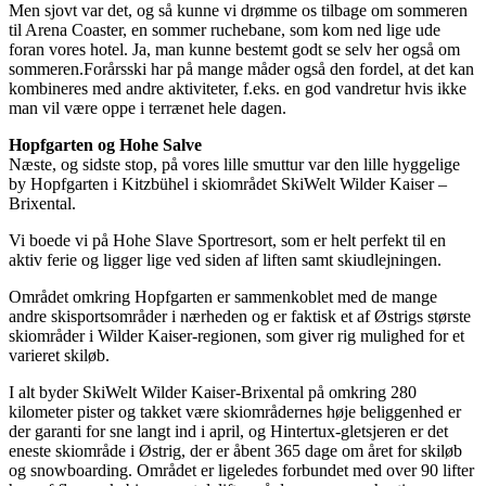
Men sjovt var det, og så kunne vi drømme os tilbage om sommeren
til Arena Coaster, en sommer ruchebane, som kom ned lige ude
foran vores hotel. Ja, man kunne bestemt godt se selv her også om
sommeren.Forårsski har på mange måder også den fordel, at det kan
kombineres med andre aktiviteter, f.eks. en god vandretur hvis ikke
man vil være oppe i terrænet hele dagen.
Hopfgarten og Hohe Salve
Næste, og sidste stop, på vores lille smuttur var den lille hyggelige
by Hopfgarten i Kitzbühel i skiområdet SkiWelt Wilder Kaiser –
Brixental.
Vi boede vi på Hohe Slave Sportresort, som er helt perfekt til en
aktiv ferie og ligger lige ved siden af liften samt skiudlejningen.
Området omkring Hopfgarten er sammenkoblet med de mange
andre skisportsområder i nærheden og er faktisk et af Østrigs største
skiområder i Wilder Kaiser-regionen, som giver rig mulighed for et
varieret skiløb.
I alt byder SkiWelt Wilder Kaiser-Brixental på omkring 280
kilometer pister og takket være skiområdernes høje beliggenhed er
der garanti for sne langt ind i april, og Hintertux-gletsjeren er det
eneste skiområde i Østrig, der er åbent 365 dage om året for skiløb
og snowboarding. Området er ligeledes forbundet med over 90 lifter