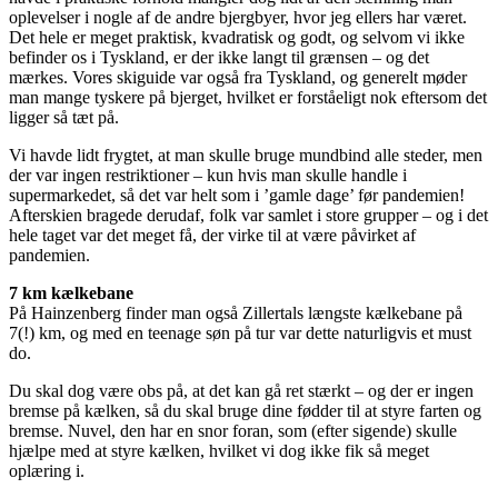
oplevelser i nogle af de andre bjergbyer, hvor jeg ellers har været.
Det hele er meget praktisk, kvadratisk og godt, og selvom vi ikke
befinder os i Tyskland, er der ikke langt til grænsen – og det
mærkes. Vores skiguide var også fra Tyskland, og generelt møder
man mange tyskere på bjerget, hvilket er forståeligt nok eftersom det
ligger så tæt på.
Vi havde lidt frygtet, at man skulle bruge mundbind alle steder, men
der var ingen restriktioner – kun hvis man skulle handle i
supermarkedet, så det var helt som i ’gamle dage’ før pandemien!
Afterskien bragede derudaf, folk var samlet i store grupper – og i det
hele taget var det meget få, der virke til at være påvirket af
pandemien.
7 km kælkebane
På Hainzenberg finder man også Zillertals længste kælkebane på
7(!) km, og med en teenage søn på tur var dette naturligvis et must
do.
Du skal dog være obs på, at det kan gå ret stærkt – og der er ingen
bremse på kælken, så du skal bruge dine fødder til at styre farten og
bremse. Nuvel, den har en snor foran, som (efter sigende) skulle
hjælpe med at styre kælken, hvilket vi dog ikke fik så meget
oplæring i.