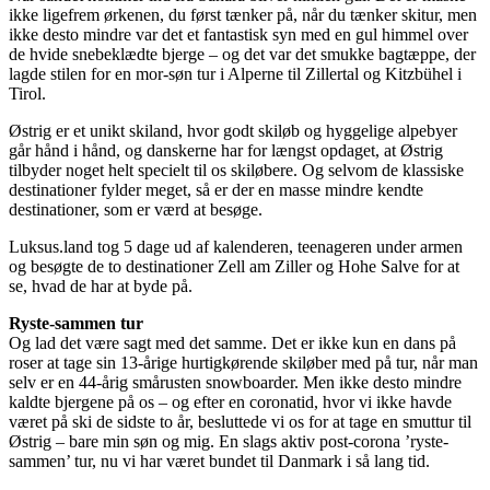
ikke ligefrem ørkenen, du først tænker på, når du tænker skitur, men
ikke desto mindre var det et fantastisk syn med en gul himmel over
de hvide snebeklædte bjerge – og det var det smukke bagtæppe, der
lagde stilen for en mor-søn tur i Alperne til Zillertal og Kitzbühel i
Tirol.
Østrig er et unikt skiland, hvor godt skiløb og hyggelige alpebyer
går hånd i hånd, og danskerne har for længst opdaget, at Østrig
tilbyder noget helt specielt til os skiløbere. Og selvom de klassiske
destinationer fylder meget, så er der en masse mindre kendte
destinationer, som er værd at besøge.
Luksus.land tog 5 dage ud af kalenderen, teenageren under armen
og besøgte de to destinationer Zell am Ziller og Hohe Salve for at
se, hvad de har at byde på.
Ryste-sammen tur
Og lad det være sagt med det samme. Det er ikke kun en dans på
roser at tage sin 13-årige hurtigkørende skiløber med på tur, når man
selv er en 44-årig smårusten snowboarder. Men ikke desto mindre
kaldte bjergene på os – og efter en coronatid, hvor vi ikke havde
været på ski de sidste to år, besluttede vi os for at tage en smuttur til
Østrig – bare min søn og mig. En slags aktiv post-corona ’ryste-
sammen’ tur, nu vi har været bundet til Danmark i så lang tid.