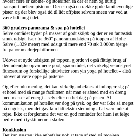
hvoraf flere er kabine- og stolelifter, så der er nem og hurtig
transport mellem pisterne. Der er også en række gode familievenlige
pister, og der blev også tid til lidt offpiste selvom sneen var ved at
være lidt tung i det.
360 graders panorama & spa på hotellet
Selve området byder på masser af godt skiløb og der er en fantastisk
smuk udsigt. Især fra 360° panoramaudsigten på toppen af Hohe
Salve (1.829 meter) med udsigt til mere end 70 stk 3.000m bjerge
fra panoramadrejeplatformen.
Udover at nyde udsigten på toppen, gjorde vi også flittigt brug af
den udendørs opvarmede pool, spaområdet, det virkelig veludstyret
fitnessrum og forskellige aktiviteter som yin yoga på hotellet – altså
udover at være oppe på pisterne.
Og efter min mening, det kan virkelig anbefales at indlogere sig på
et hotel med så mange faciliteter, når man er afsted med en dreng
med masser af energi – selv efter en hel dag på pisten. Al
kommunikation på hotellet var dog på tysk, og der var ikke så meget
på engelsk, men det gav kun lidt ekstra stemning af at være ude at
rejse. Ikke at forglemme det var en god reminder for ham i at følge
bedre med i tysktimerne i skolen.
Konklusion
Det kan næsten ikke anbefales nok at tage af sted på mor/søn