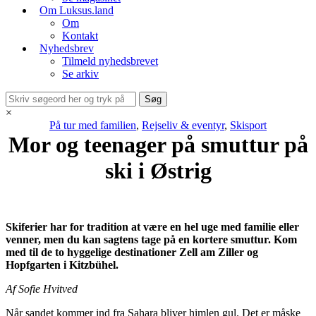
Om Luksus.land
Om
Kontakt
Nyhedsbrev
Tilmeld nyhedsbrevet
Se arkiv
×
På tur med familien
,
Rejseliv & eventyr
,
Skisport
Mor og teenager på smuttur på
ski i Østrig
Skiferier har for tradition at være en hel uge med familie eller
venner, men du kan sagtens tage på en kortere smuttur. Kom
med til de to hyggelige destinationer Zell am Ziller og
Hopfgarten i Kitzbühel.
Af Sofie Hvitved
Når sandet kommer ind fra Sahara bliver himlen gul. Det er måske