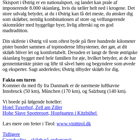
Skisport i Østrig er en nationalsport, og landet kan prale af
imponerende 8.000 skianlæg, hvis du tæller helt ned i krogene. Det
store udvalg betyder, at du i Østrig kan få det meste, du ønsker dig
som skiløber, nemlig kombinationen af store og velfungerende
skiområder med hyggelige byer, livlig afterski og en god
madtradition.
Din skiferie i Østrig vil som oftest byde på flere hundrede kilometer
pister bundet sammen af topmoderne liftsystemer, der gør, at dit
skiløb bliver let og komfortabelt. Desuden er langt de fleste østrigske
skianlæg bygget med hele familien for øje, hvilket betyder, at de har
gennemtænkte pister og lifte til såvel børn og begyndere som øvede
og eksperter. Sagt anderledes; Østrig tilbyder skiløb for dig.
Fakta om turen
Kommer du med fly fra Danmark er de nærmeste lufthavne
Innsbruck (50 km), München (170 km), og Salzburg (140 km).
Vi boede på følgende hoteller:
Hotel Tuxerhof, Zell am Ziller
Hohe Slave Sportresort, Hopfgarten i Kitzbühel
Læs mere om ferier i Tirol:
www.visittirol.dk
Tidligere
Grandvalira – skiløb på andorransk