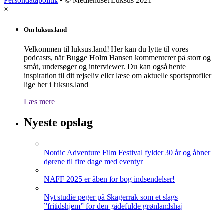
Persondatapolitik
• © Mediehuset Luksus 2021
×
Om luksus.land
Velkommen til luksus.land! Her kan du lytte til vores
podcasts, når Bugge Holm Hansen kommenterer på stort og
småt, undersøger og interviewer. Du kan også hente
inspiration til dit rejseliv eller læse om aktuelle sportsprofiler
lige her i luksus.land
Læs mere
Nyeste opslag
Nordic Adventure Film Festival fylder 30 år og åbner
dørene til fire dage med eventyr
NAFF 2025 er åben for bog indsendelser!
Nyt studie peger på Skagerrak som et slags
”fritidshjem” for den gådefulde grønlandshaj