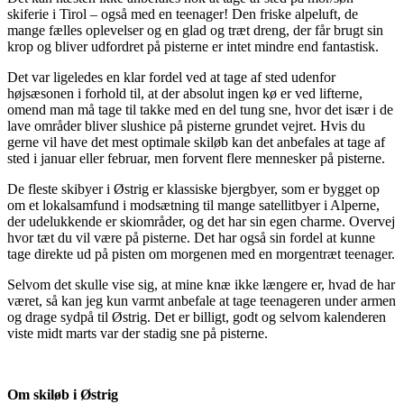
skiferie i Tirol – også med en teenager! Den friske alpeluft, de
mange fælles oplevelser og en glad og træt dreng, der får brugt sin
krop og bliver udfordret på pisterne er intet mindre end fantastisk.
Det var ligeledes en klar fordel ved at tage af sted udenfor
højsæsonen i forhold til, at der absolut ingen kø er ved lifterne,
omend man må tage til takke med en del tung sne, hvor det især i de
lave områder bliver slushice på pisterne grundet vejret. Hvis du
gerne vil have det mest optimale skiløb kan det anbefales at tage af
sted i januar eller februar, men forvent flere mennesker på pisterne.
De fleste skibyer i Østrig er klassiske bjergbyer, som er bygget op
om et lokalsamfund i modsætning til mange satellitbyer i Alperne,
der udelukkende er skiområder, og det har sin egen charme. Overvej
hvor tæt du vil være på pisterne. Det har også sin fordel at kunne
tage direkte ud på pisten om morgenen med en morgentræt teenager.
Selvom det skulle vise sig, at mine knæ ikke længere er, hvad de har
været, så kan jeg kun varmt anbefale at tage teenageren under armen
og drage sydpå til Østrig. Det er billigt, godt og selvom kalenderen
viste midt marts var der stadig sne på pisterne.
Om skiløb i Østrig