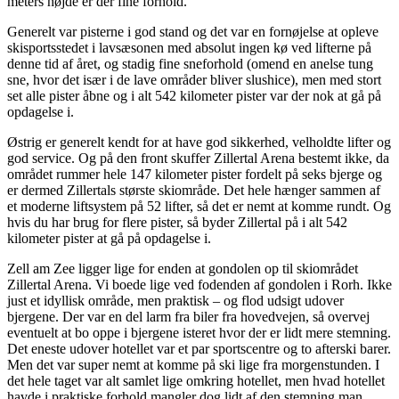
meters højde er der fine forhold.
Generelt var pisterne i god stand og det var en fornøjelse at opleve
skisportsstedet i lavsæsonen med absolut ingen kø ved lifterne på
denne tid af året, og stadig fine sneforhold (omend en anelse tung
sne, hvor det især i de lave områder bliver slushice), men med stort
set alle pister åbne og i alt 542 kilometer pister var der nok at gå på
opdagelse i.
Østrig er generelt kendt for at have god sikkerhed, velholdte lifter og
god service. Og på den front skuffer Zillertal Arena bestemt ikke, da
området rummer hele 147 kilometer pister fordelt på seks bjerge og
er dermed Zillertals største skiområde. Det hele hænger sammen af
et moderne liftsystem på 52 lifter, så det er nemt at komme rundt. Og
hvis du har brug for flere pister, så byder Zillertal på i alt 542
kilometer pister at gå på opdagelse i.
Zell am Zee ligger lige for enden at gondolen op til skiområdet
Zillertal Arena. Vi boede lige ved fodenden af gondolen i Rorh. Ikke
just et idyllisk område, men praktisk – og flod udsigt udover
bjergene. Der var en del larm fra biler fra hovedvejen, så overvej
eventuelt at bo oppe i bjergene isteret hvor der er lidt mere stemning.
Det eneste udover hotellet var et par sportscentre og to afterski barer.
Men det var super nemt at komme på ski lige fra morgenstunden. I
det hele taget var alt samlet lige omkring hotellet, men hvad hotellet
havde i praktiske forhold mangler dog lidt af den stemning man