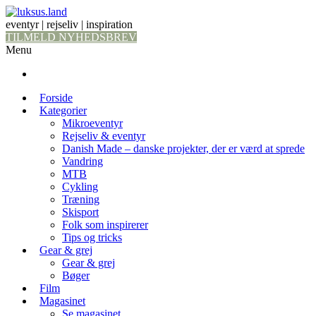
eventyr | rejseliv | inspiration
TILMELD NYHEDSBREV
Menu
Forside
Kategorier
Mikroeventyr
Rejseliv & eventyr
Danish Made – danske projekter, der er værd at sprede
Vandring
MTB
Cykling
Træning
Skisport
Folk som inspirerer
Tips og tricks
Gear & grej
Gear & grej
Bøger
Film
Magasinet
Se magasinet