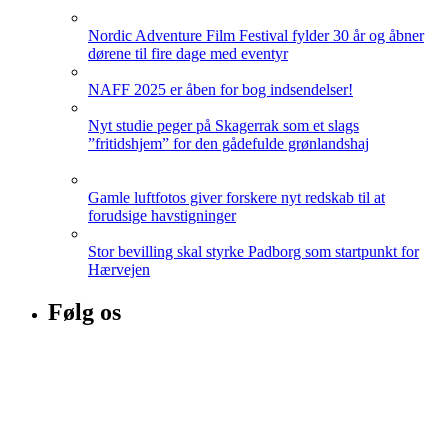
Nordic Adventure Film Festival fylder 30 år og åbner
dørene til fire dage med eventyr
NAFF 2025 er åben for bog indsendelser!
Nyt studie peger på Skagerrak som et slags
”fritidshjem” for den gådefulde grønlandshaj
Gamle luftfotos giver forskere nyt redskab til at
forudsige havstigninger
Stor bevilling skal styrke Padborg som startpunkt for
Hærvejen
Følg os