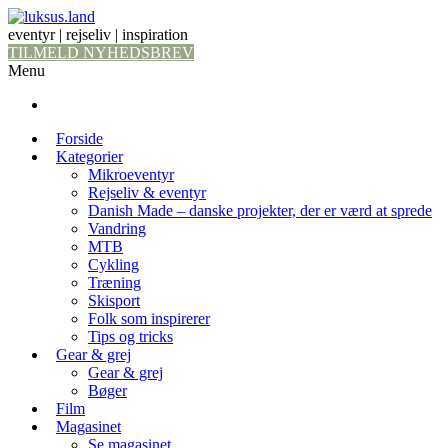
eventyr | rejseliv | inspiration
TILMELD NYHEDSBREV
Menu
Forside
Kategorier
Mikroeventyr
Rejseliv & eventyr
Danish Made – danske projekter, der er værd at sprede
Vandring
MTB
Cykling
Træning
Skisport
Folk som inspirerer
Tips og tricks
Gear & grej
Gear & grej
Bøger
Film
Magasinet
Se magasinet