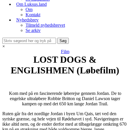
Om Luksus.land
Om
Kontakt
Nyhedsbrev
Tilmeld nyhedsbrevet
Se arkiv
×
Film
LOST DOGS &
ENGLISHMEN (Løbefilm)
Kom med på en fascinerende løberejse gennem Jordan. De to
engelske ultraløbere Robbie Britton og Daniel Lawson tager
kampen op med det 650 km lange Jordan Trail.
Ruten går fra det nordlige Jordan i byen Um Qais, tæt ved den
syriske grænse, og hele vejen til Rødehavet i syd. Navigeringen er
ikke altid nem, og de ender derfor med at tilbagelægge omkring 670
km på en strækning med både voldsomme bjerge, lange