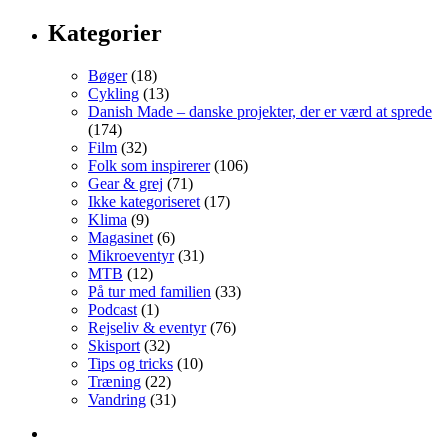
Kategorier
Bøger
(18)
Cykling
(13)
Danish Made – danske projekter, der er værd at sprede
(174)
Film
(32)
Folk som inspirerer
(106)
Gear & grej
(71)
Ikke kategoriseret
(17)
Klima
(9)
Magasinet
(6)
Mikroeventyr
(31)
MTB
(12)
På tur med familien
(33)
Podcast
(1)
Rejseliv & eventyr
(76)
Skisport
(32)
Tips og tricks
(10)
Træning
(22)
Vandring
(31)