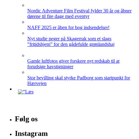
Nordic Adventure Film Festival fylder 30 år og åbner
dørene til fire dage med eventyr
NAFF 2025 er åben for bog indsendelser!
Nyt studie peger på Skagerrak som et slags
”fritidshjem” for den gådefulde grønlandshaj
Gamle luftfotos giver forskere nyt redskab til at
forudsige havstigninger
Stor bevilling skal styrke Padborg som startpunkt for
Hærvejen
Følg os
Instagram