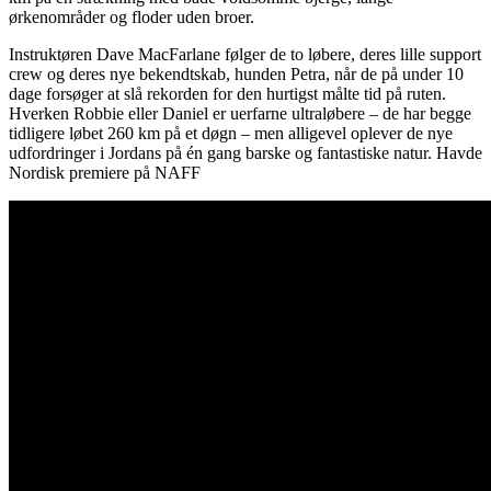
ørkenområder og floder uden broer.
Instruktøren Dave MacFarlane følger de to løbere, deres lille support
crew og deres nye bekendtskab, hunden Petra, når de på under 10
dage forsøger at slå rekorden for den hurtigst målte tid på ruten.
Hverken Robbie eller Daniel er uerfarne ultraløbere – de har begge
tidligere løbet 260 km på et døgn – men alligevel oplever de nye
udfordringer i Jordans på én gang barske og fantastiske natur. Havde
Nordisk premiere på NAFF