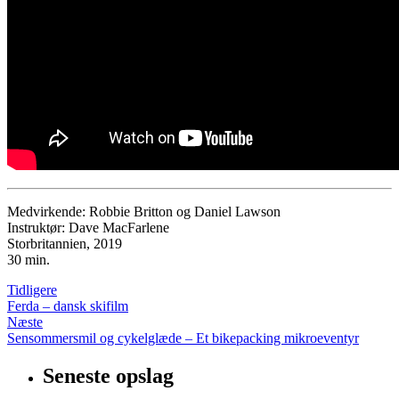
Medvirkende: Robbie Britton og Daniel Lawson
Instruktør: Dave MacFarlene
Storbritannien, 2019
30 min.
Tidligere
Ferda – dansk skifilm
Næste
Sensommersmil og cykelglæde – Et bikepacking mikroeventyr
Seneste opslag