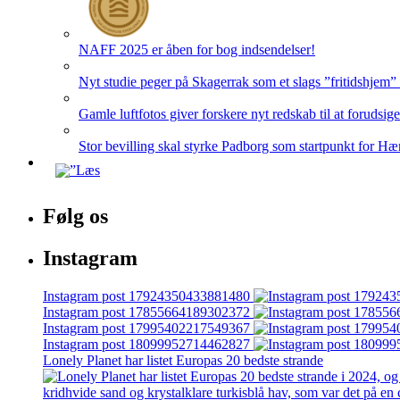
NAFF 2025 er åben for bog indsendelser!
Nyt studie peger på Skagerrak som et slags ”fritidshjem”
Gamle luftfotos giver forskere nyt redskab til at forudsig
Stor bevilling skal styrke Padborg som startpunkt for Hæ
Følg os
Instagram
Instagram post 17924350433881480
Instagram post 17855664189302372
Instagram post 17995402217549367
Instagram post 18099952714462827
Lonely Planet har listet Europas 20 bedste strande