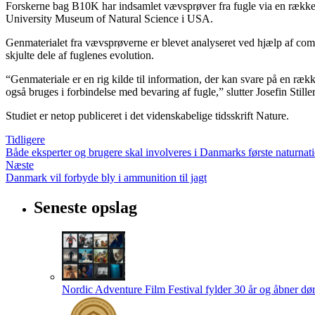
Forskerne bag B10K har indsamlet vævsprøver fra fugle via en rækk
University Museum of Natural Science i USA.
Genmaterialet fra vævsprøverne er blevet analyseret ved hjælp af comp
skjulte dele af fuglenes evolution.
“Genmateriale er en rig kilde til information, der kan svare på en ræk
også bruges i forbindelse med bevaring af fugle,” slutter Josefin Stil
Studiet er netop publiceret i det videnskabelige tidsskrift Nature.
Tidligere
Både eksperter og brugere skal involveres i Danmarks første naturnat
Næste
Danmark vil forbyde bly i ammunition til jagt
Seneste opslag
Nordic Adventure Film Festival fylder 30 år og åbner dør