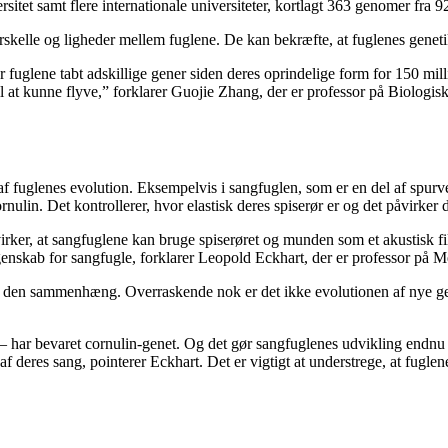
itet samt flere internationale universiteter, kortlagt 363 genomer fra 92
orskelle og ligheder mellem fuglene. De kan bekræfte, at fuglenes geneti
glene tabt adskillige gener siden deres oprindelige form for 150 millio
 til at kunne flyve,” forklarer Guojie Zhang, der er professor på Biologis
af fuglenes evolution. Eksempelvis i sangfuglen, som er en del af spurv
rnulin. Det kontrollerer, hvor elastisk deres spiserør er og det påvirker 
bevirker, at sangfuglene kan bruge spiserøret og munden som et akustisk f
l egenskab for sangfugle, forklarer Leopold Eckhart, der er professor på
 den sammenhæng. Overraskende nok er det ikke evolutionen af nye gener,
– har bevaret cornulin-genet. Og det gør sangfuglenes udvikling endnu
af deres sang, pointerer Eckhart. Det er vigtigt at understrege, at fugle