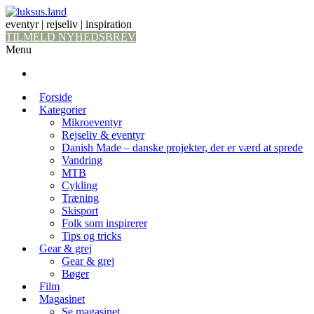
eventyr | rejseliv | inspiration
TILMELD NYHEDSBREV
Menu
Forside
Kategorier
Mikroeventyr
Rejseliv & eventyr
Danish Made – danske projekter, der er værd at sprede
Vandring
MTB
Cykling
Træning
Skisport
Folk som inspirerer
Tips og tricks
Gear & grej
Gear & grej
Bøger
Film
Magasinet
Se magasinet