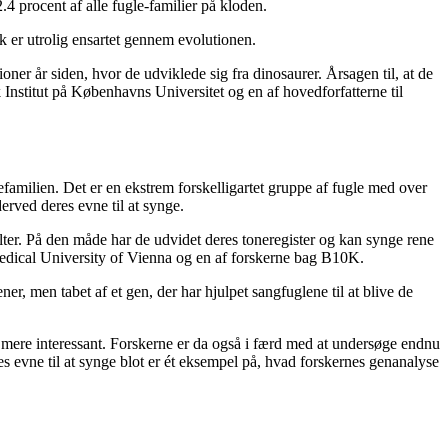
.4 procent af alle fugle-familier på kloden.
k er utrolig ensartet gennem evolutionen.
ner år siden, hvor de udviklede sig fra dinosaurer. Årsagen til, at de
k Institut på Københavns Universitet og en af hovedforfatterne til
efamilien. Det er en ekstrem forskelligartet gruppe af fugle med over
derved deres evne til at synge.
ilter. På den måde har de udvidet deres toneregister og kan synge rene
 Medical University of Vienna og en af forskerne bag B10K.
 men tabet af et gen, der har hjulpet sangfuglene til at blive de
 mere interessant. Forskerne er da også i færd med at undersøge endnu
nes evne til at synge blot er ét eksempel på, hvad forskernes genanalyse