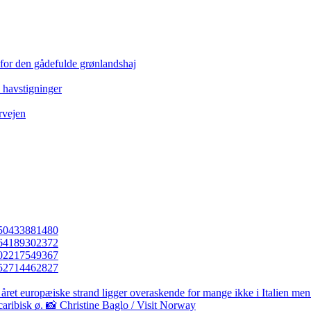
 for den gådefulde grønlandshaj
e havstigninger
rvejen