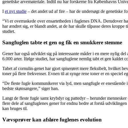
genetiske arvemateriale. Indtil nu har forskerne fra Københavns Univers
I
et nyt studie
– det andet ud af fire – har de undersøgt de genetiske f
“Vi er overraskede over ensartetheden i fuglenes DNA. Derudover har fu
har ændret sig, er blandt andet, at de har skulle tilpasse deres kroppe
studiet.
Sangfuglen tabte et gen og fik en smukkere stemme
Gener har også udviklet sig på interessante måder i en mere nylig del 
6.000 arter. Ifølge studiet, har sangfuglene nemlig tabt et gen kaldet co
Tabet af cornulin-genet har gjort spiserøret mere fleksibelt, hvilket 
toner på flere frekvenser. Evnen til at synge rene toner er en specie
“De fleste fugle kommunikerer via lyd, men sangfugle er enestående i
bedste skønsangere,” siger han.
Langt de fleste fugle samt krybdyr og pattedyr – herunder mennesker 
flere dele af sangfuglenes gener for endnu bedre at forstå udviklingen 
kan bruges til.
Vævsprøver kan afsløre fuglenes evolution