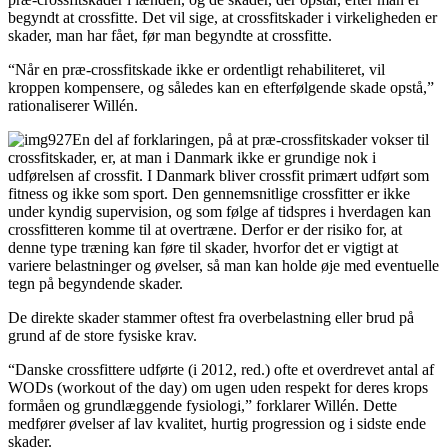
begyndt at crossfitte. Det vil sige, at crossfitskader i virkeligheden er
skader, man har fået, før man begyndte at crossfitte.
“Når en præ-crossfitskade ikke er ordentligt rehabiliteret, vil
kroppen kompensere, og således kan en efterfølgende skade opstå,”
rationaliserer Willén.
En del af forklaringen, på at præ-crossfitskader vokser til
crossfitskader, er, at man i Danmark ikke er grundige nok i
udførelsen af crossfit. I Danmark bliver crossfit primært udført som
fitness og ikke som sport. Den gennemsnitlige crossfitter er ikke
under kyndig supervision, og som følge af tidspres i hverdagen kan
crossfitteren komme til at overtræne. Derfor er der risiko for, at
denne type træning kan føre til skader, hvorfor det er vigtigt at
variere belastninger og øvelser, så man kan holde øje med eventuelle
tegn på begyndende skader.
De direkte skader stammer oftest fra overbelastning eller brud på
grund af de store fysiske krav.
“Danske crossfittere udførte (i 2012, red.) ofte et overdrevet antal af
WODs (workout of the day) om ugen uden respekt for deres krops
formåen og grundlæggende fysiologi,” forklarer Willén. Dette
medfører øvelser af lav kvalitet, hurtig progression og i sidste ende
skader.