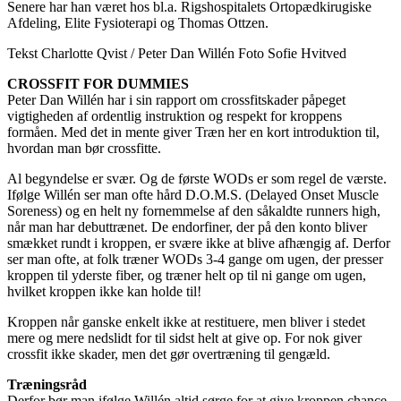
Senere har han været hos bl.a. Rigshospitalets Ortopædkirugiske
Afdeling, Elite Fysioterapi og Thomas Ottzen.
Tekst Charlotte Qvist / Peter Dan Willén Foto Sofie Hvitved
CROSSFIT FOR DUMMIES
Peter Dan Willén har i sin rapport om crossfitskader påpeget
vigtigheden af ordentlig instruktion og respekt for kroppens
formåen. Med det in mente giver Træn her en kort introduktion til,
hvordan man bør crossfitte.
Al begyndelse er svær. Og de første WODs er som regel de værste.
Ifølge Willén ser man ofte hård D.O.M.S. (Delayed Onset Muscle
Soreness) og en helt ny fornemmelse af den såkaldte runners high,
når man har debuttrænet. De endorfiner, der på den konto bliver
smækket rundt i kroppen, er svære ikke at blive afhængig af. Derfor
ser man ofte, at folk træner WODs 3-4 gange om ugen, der presser
kroppen til yderste fiber, og træner helt op til ni gange om ugen,
hvilket kroppen ikke kan holde til!
Kroppen når ganske enkelt ikke at restituere, men bliver i stedet
mere og mere nedslidt for til sidst helt at give op. For nok giver
crossfit ikke skader, men det gør overtræning til gengæld.
Træningsråd
Derfor bør man ifølge Willén altid sørge for at give kroppen chance