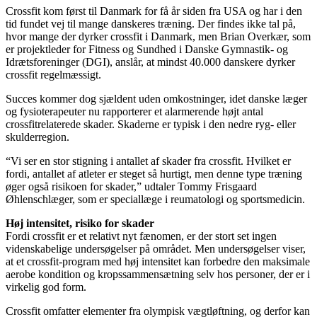
Crossfit kom først til Danmark for få år siden fra USA og har i den
tid fundet vej til mange danskeres træning. Der findes ikke tal på,
hvor mange der dyrker crossfit i Danmark, men Brian Overkær, som
er projektleder for Fitness og Sundhed i Danske Gymnastik- og
Idrætsforeninger (DGI), anslår, at mindst 40.000 danskere dyrker
crossfit regelmæssigt.
Succes kommer dog sjældent uden omkostninger, idet danske læger
og fysioterapeuter nu rapporterer et alarmerende højt antal
crossfitrelaterede skader. Skaderne er typisk i den nedre ryg- eller
skulderregion.
“Vi ser en stor stigning i antallet af skader fra crossfit. Hvilket er
fordi, antallet af atleter er steget så hurtigt, men denne type træning
øger også risikoen for skader,” udtaler Tommy Frisgaard
Øhlenschlæger, som er speciallæge i reumatologi og sportsmedicin.
Høj intensitet, risiko for skader
Fordi crossfit er et relativt nyt fænomen, er der stort set ingen
videnskabelige undersøgelser på området. Men undersøgelser viser,
at et crossfit-program med høj intensitet kan forbedre den maksimale
aerobe kondition og kropssammensætning selv hos personer, der er i
virkelig god form.
Crossfit omfatter elementer fra olympisk vægtløftning, og derfor kan