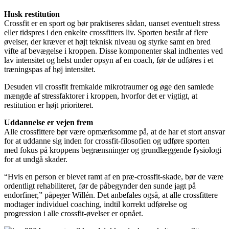
Husk restitution
Crossfit er en sport og bør praktiseres sådan, uanset eventuelt stress
eller tidspres i den enkelte crossfitters liv. Sporten består af flere
øvelser, der kræver et højt teknisk niveau og styrke samt en bred
vifte af bevægelse i kroppen. Disse komponenter skal indhentes ved
lav intensitet og helst under opsyn af en coach, før de udføres i et
træningspas af høj intensitet.
Desuden vil crossfit fremkalde mikrotraumer og øge den samlede
mængde af stressfaktorer i kroppen, hvorfor det er vigtigt, at
restitution er højt prioriteret.
Uddannelse er vejen frem
Alle crossfittere bør være opmærksomme på, at de har et stort ansvar
for at uddanne sig inden for crossfit-filosofien og udføre sporten
med fokus på kroppens begrænsninger og grundlæggende fysiologi
for at undgå skader.
“Hvis en person er blevet ramt af en præ-crossfit-skade, bør de være
ordentligt rehabiliteret, før de påbegynder den sunde jagt på
endorfiner,” påpeger Willén. Det anbefales også, at alle crossfittere
modtager individuel coaching, indtil korrekt udførelse og
progression i alle crossfit-øvelser er opnået.