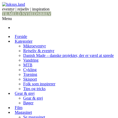
eventyr | rejseliv | inspiration
TILMELD NYHEDSBREV
Menu
Forside
Kategorier
Mikroeventyr
Rejseliv & eventyr
Danish Made – danske projekter, der er værd at sprede
Vandring
MTB
Cykling
Træning
Skisport
Folk som inspirerer
Tips og tricks
Gear & grej
Gear & grej
Bøger
Film
Magasinet
Se magasinet