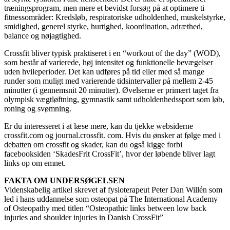
træningsprogram, men mere et bevidst forsøg på at optimere ti
fitnessområder: Kredsløb, respiratoriske udholdenhed, muskelstyrke,
smidighed, generel styrke, hurtighed, koordination, adræthed,
balance og nøjagtighed.
Crossfit bliver typisk praktiseret i en “workout of the day” (WOD),
som består af varierede, høj intensitet og funktionelle bevægelser
uden hvileperioder. Det kan udføres på tid eller med så mange
runder som muligt med varierende tidsintervaller på mellem 2-45
minutter (i gennemsnit 20 minutter). Øvelserne er primært taget fra
olympisk vægtløftning, gymnastik samt udholdenhedssport som løb,
roning og svømning.
Er du interesseret i at læse mere, kan du tjekke websiderne
crossfit.com og journal.crossfit. com. Hvis du ønsker at følge med i
debatten om crossfit og skader, kan du også kigge forbi
facebooksiden ‘SkadesFrit CrossFit’, hvor der løbende bliver lagt
links op om emnet.
FAKTA OM UNDERSØGELSEN
Videnskabelig artikel skrevet af fysioterapeut Peter Dan Willén som
led i hans uddannelse som osteopat på The International Academy
of Osteopathy med titlen “Osteopathic links between low back
injuries and shoulder injuries in Danish CrossFit”