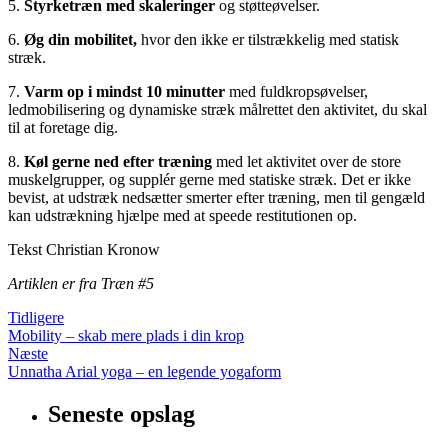
5.
Styrketræn med skaleringer
og støtteøvelser.
6.
Øg din mobilitet,
hvor den ikke er tilstrækkelig med statisk
stræk.
7.
Varm op i mindst 10 minutter
med fuldkropsøvelser,
ledmobilisering og dynamiske stræk målrettet den aktivitet, du skal
til at foretage dig.
8.
Køl gerne ned efter træning
med let aktivitet over de store
muskelgrupper, og supplér gerne med statiske stræk. Det er ikke
bevist, at udstræk nedsætter smerter efter træning, men til gengæld
kan udstrækning hjælpe med at speede restitutionen op.
Tekst Christian Kronow
Artiklen er fra
Træn #5
Tidligere
Mobility – skab mere plads i din krop
Næste
Unnatha Arial yoga – en legende yogaform
Seneste opslag