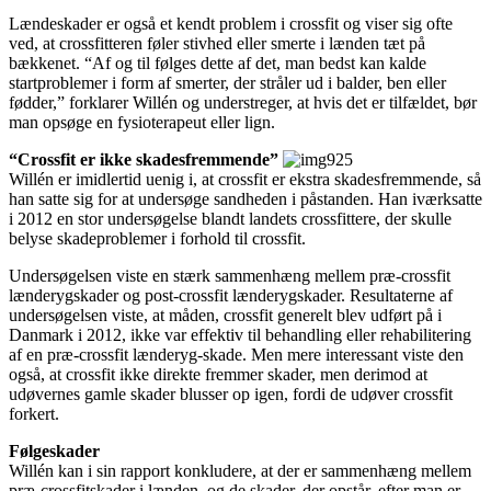
Lændeskader er også et kendt problem i crossfit og viser sig ofte
ved, at crossfitteren føler stivhed eller smerte i lænden tæt på
bækkenet. “Af og til følges dette af det, man bedst kan kalde
startproblemer i form af smerter, der stråler ud i balder, ben eller
fødder,” forklarer Willén og understreger, at hvis det er tilfældet, bør
man opsøge en fysioterapeut eller lign.
“Crossfit er ikke skadesfremmende”
Willén er imidlertid uenig i, at crossfit er ekstra skadesfremmende, så
han satte sig for at undersøge sandheden i påstanden. Han iværksatte
i 2012 en stor undersøgelse blandt landets crossfittere, der skulle
belyse skadeproblemer i forhold til crossfit.
Undersøgelsen viste en stærk sammenhæng mellem præ-crossfit
lænderygskader og post-crossfit lænderygskader. Resultaterne af
undersøgelsen viste, at måden, crossfit generelt blev udført på i
Danmark i 2012, ikke var effektiv til behandling eller rehabilitering
af en præ-crossfit lænderyg-skade. Men mere interessant viste den
også, at crossfit ikke direkte fremmer skader, men derimod at
udøvernes gamle skader blusser op igen, fordi de udøver crossfit
forkert.
Følgeskader
Willén kan i sin rapport konkludere, at der er sammenhæng mellem
præ-crossfitskader i lænden, og de skader, der opstår, efter man er