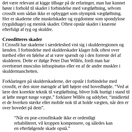
det være relevant at kigge tilbage på de erfaringer, man har kunnet
høste i forhold til skader i forbindelse med vægtløftning, selvom
crossfit som sådan ikke er opbygget som olympisk vægtløftning.
Her er skaderne ofte muskelskader og sygdomme som spondylose
(rygslidtage) og menisk skader. Oftest opstår skader i knæene
efterfulgt af ryg og skuldre.
Crossfitteres skader
I Crossfit har skaderne i særdeleshed vist sig i skulderregionen og
lænden. I forbindelse med skulderskader klager folk oftest over
træthed eller en følelse af at være spændt op i den forreste del af
skulderen. Dette er ifølge Peter Dan Willén, fordi man har
overtrænet musculus infraspinatus eller en af de andre muskler i
skuldermanchetten.
Forklaringen på skulderskaderne, der opstår i forbindelse med
crossfit, er den store mængde af løft højere end hovedhøjde. “Ved at
lære den korrekte teknik til vægtløftning, bliver folk hurtigt i stand til
at løfte meget tunge vægte,” forklarer Willén og uddyber, “imidlertid
er de hverken stærke eller mobile nok til at holde vægten, når den er
over hovedet på dem”.
“Når en præ-crossfitskade ikke er ordentligt
rehabiliteret, vil kroppen kompensere, og således kan
en efterfølgende skade opstå.”