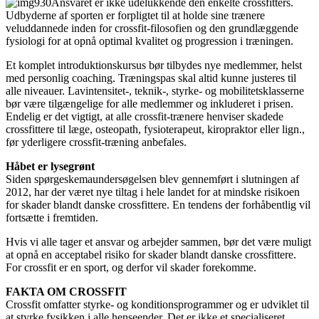
Ansvaret er ikke udelukkende den enkelte crossfitters.
Udbyderne af sporten er forpligtet til at holde sine trænere
veluddannede inden for crossfit-filosofien og den grundlæggende
fysiologi for at opnå optimal kvalitet og progression i træningen.
Et komplet introduktionskursus bør tilbydes nye medlemmer, helst
med personlig coaching. Træningspas skal altid kunne justeres til
alle niveauer. Lavintensitet-, teknik-, styrke- og mobilitetsklasserne
bør være tilgængelige for alle medlemmer og inkluderet i prisen.
Endelig er det vigtigt, at alle crossfit-trænere henviser skadede
crossfittere til læge, osteopath, fysioterapeut, kiropraktor eller lign.,
før yderligere crossfit-træning anbefales.
Håbet er lysegrønt
Siden spørgeskemaundersøgelsen blev gennemført i slutningen af
2012, har der været nye tiltag i hele landet for at mindske risikoen
for skader blandt danske crossfittere. En tendens der forhåbentlig vil
fortsætte i fremtiden.
Hvis vi alle tager et ansvar og arbejder sammen, bør det være muligt
at opnå en acceptabel risiko for skader blandt danske crossfittere.
For crossfit er en sport, og derfor vil skader forekomme.
FAKTA OM CROSSFIT
Crossfit omfatter styrke- og konditionsprogrammer og er udviklet til
at styrke fysikken i alle henseender. Det er ikke et specialiseret