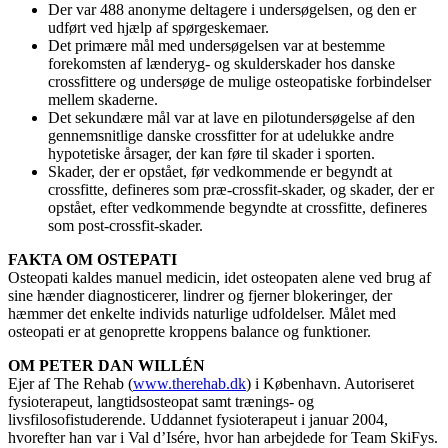
Der var 488 anonyme deltagere i undersøgelsen, og den er
udført ved hjælp af spørgeskemaer.
Det primære mål med undersøgelsen var at bestemme
forekomsten af lænderyg- og skulderskader hos danske
crossfittere og undersøge de mulige osteopatiske forbindelser
mellem skaderne.
Det sekundære mål var at lave en pilotundersøgelse af den
gennemsnitlige danske crossfitter for at udelukke andre
hypotetiske årsager, der kan føre til skader i sporten.
Skader, der er opstået, før vedkommende er begyndt at
crossfitte, defineres som præ-crossfit-skader, og skader, der er
opstået, efter vedkommende begyndte at crossfitte, defineres
som post-crossfit-skader.
FAKTA OM OSTEPATI
Osteopati kaldes manuel medicin, idet osteopaten alene ved brug af
sine hænder diagnosticerer, lindrer og fjerner blokeringer, der
hæmmer det enkelte individs naturlige udfoldelser. Målet med
osteopati er at genoprette kroppens balance og funktioner.
OM PETER DAN WILLÉN
Ejer af The Rehab (
www.therehab.dk
) i København. Autoriseret
fysioterapeut, langtidsosteopat samt trænings- og
livsfilosofistuderende. Uddannet fysioterapeut i januar 2004,
hvorefter han var i Val d’Isére, hvor han arbejdede for Team SkiFys.