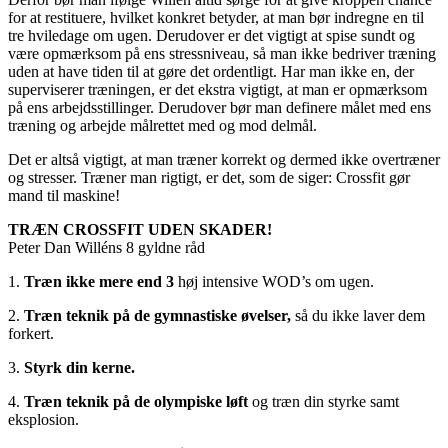
for at restituere, hvilket konkret betyder, at man bør indregne en til
tre hviledage om ugen. Derudover er det vigtigt at spise sundt og
være opmærksom på ens stressniveau, så man ikke bedriver træning
uden at have tiden til at gøre det ordentligt. Har man ikke en, der
superviserer træningen, er det ekstra vigtigt, at man er opmærksom
på ens arbejdsstillinger. Derudover bør man definere målet med ens
træning og arbejde målrettet med og mod delmål.
Det er altså vigtigt, at man træner korrekt og dermed ikke overtræner
og stresser. Træner man rigtigt, er det, som de siger: Crossfit gør
mand til maskine!
TRÆN CROSSFIT UDEN SKADER!
Peter Dan Willéns 8 gyldne råd
1.
Træn ikke mere end 3
høj intensive WOD’s om ugen.
2.
Træn teknik på de gymnastiske øvelser,
så du ikke laver dem
forkert.
3.
Styrk din kerne.
4.
Træn teknik på de olympiske løft
og træn din styrke samt
eksplosion.