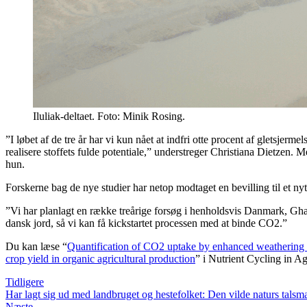
Iluliak-deltaet. Foto: Minik Rosing.
”I løbet af de tre år har vi kun nået at indfri otte procent af gletsjerm
realisere stoffets fulde potentiale,” understreger Christiana Dietzen. 
hun.
Forskerne bag de nye studier har netop modtaget en bevilling til et ny
”Vi har planlagt en række treårige forsøg i henholdsvis Danmark, Ghan
dansk jord, så vi kan få kickstartet processen med at binde CO2.”
Du kan læse “
Quantification of CO2 uptake by enhanced weathering of 
crop yield in organic agricultural production
” i Nutrient Cycling in A
Tidligere
Har lagt sig ud med landbruget og hestefolket: Den vilde naturs talsm
Næste