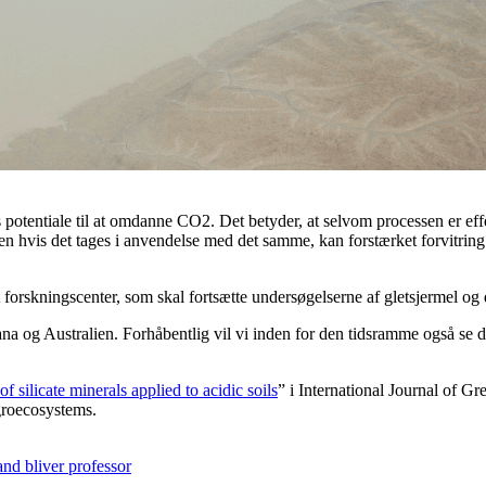
els potentiale til at omdanne CO2. Det betyder, at selvom processen er effe
Men hvis det tages i anvendelse med det samme, kan forstærket forvitring 
t forskningscenter, som skal fortsætte undersøgelserne af gletsjermel o
a og Australien. Forhåbentlig vil vi inden for den tidsramme også se de
silicate minerals applied to acidic soils
” i International Journal of G
groecosystems.
and bliver professor