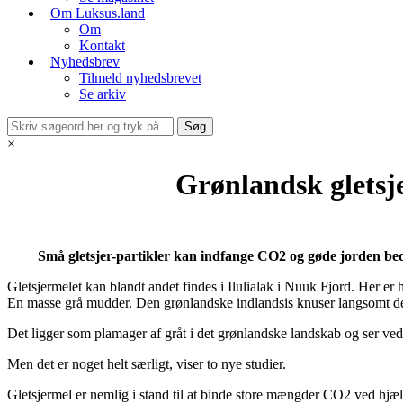
Om Luksus.land
Om
Kontakt
Nyhedsbrev
Tilmeld nyhedsbrevet
Se arkiv
×
Grønlandsk glets
Små gletsjer-partikler kan indfange CO2 og gøde jorden bed
Gletsjermelet kan blandt andet findes i Ilulialak i Nuuk Fjord. Her e
En masse grå mudder. Den grønlandske indlandsis knuser langsomt de gle
Det ligger som plamager af gråt i det grønlandske landskab og ser ved 
Men det er noget helt særligt, viser to nye studier.
Gletsjermel er nemlig i stand til at binde store mængder CO2 ved hjælp 