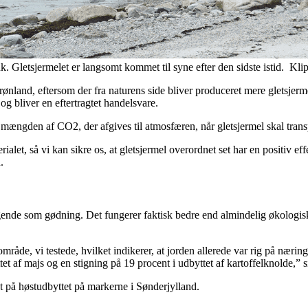
. Gletsjermelet er langsomt kommet til syne efter den sidste istid. Kli
et i Grønland, eftersom der fra naturens side bliver produceret mere glet
g bliver en eftertragtet handelsvare.
d mængden af CO2, der afgives til atmosfæren, når gletsjermel skal trans
rialet, så vi kan sikre os, at gletsjermel overordnet set har en positiv
.
gende som gødning. Det fungerer faktisk bedre end almindelig økologisk,
åde, vi testede, hvilket indikerer, at jorden allerede var rig på næring
tet af majs og en stigning på 19 procent i udbyttet af kartoffelknolde,” 
kt på høstudbyttet på markerne i Sønderjylland.