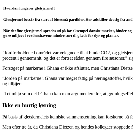
Hvordan fungerer gletsjermel?
Gletsjermel består fra start af bittesmå partikler. Her adskiller det sig fra an
Når det fine gletsjermel spredes ud på for eksempel danske marker, binder og 
gøre miljøet i verdenshavene mindre surt til glæde for dyr og planter.
“Jordforholdene i området var velegnede til at binde CO2, og gletsjer
procent i gennemsnit, og det er fortsat sådan gennem fire sæsoner,” s
Forsøget på markerne i Ghana er ikke afsluttet, men Christiana Dietze
”Jorden på markerne i Ghana var meget fattig på næringsstoffer, hvilke
og tilføjer:
”I et miljø som det i Ghana kan man argumentere for, at gødningseffekt
Ikke en hurtig løsning
På basis af gletsjermelets kemiske sammensætning kan forskerne på f
Men efter tre år, da Christiana Dietzen og hendes kollegaer stoppede 