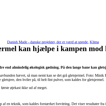
Danish Made - danske projekter, der er værd at sprede
,
Klima
jermel kan hjælpe i kampen mod 
re end almindelig økologisk gødning. På den lange bane kan gletsje
r havbunden hævet, så man nemt kan se det grå gletsjermel. Foto: Minik 
tsjere, den hviler på, til helt fint pulver, som kaldes for gletsjermel.
første øjekast ikke ud af meget.
af en teknik, som kaldes forstærket forvitring. Det viser resultater fra 