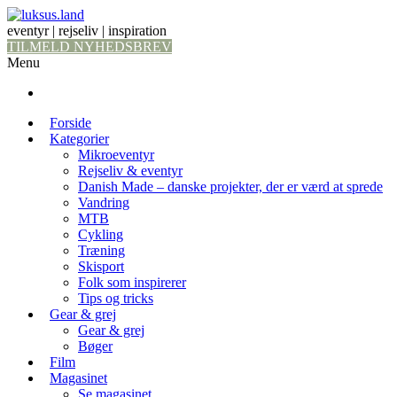
eventyr | rejseliv | inspiration
TILMELD NYHEDSBREV
Menu
Forside
Kategorier
Mikroeventyr
Rejseliv & eventyr
Danish Made – danske projekter, der er værd at sprede
Vandring
MTB
Cykling
Træning
Skisport
Folk som inspirerer
Tips og tricks
Gear & grej
Gear & grej
Bøger
Film
Magasinet
Se magasinet