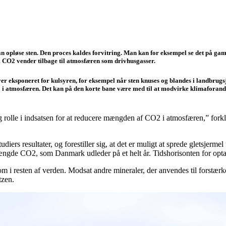
an opløse sten. Den proces kaldes forvitring. Man kan for eksempel se det på ga
m CO2 vender tilbage til atmosfæren som drivhusgasser.
ver eksponeret for kulsyren, for eksempel når sten knuses og blandes i landbru
 i atmosfæren. Det kan på den korte bane være med til at modvirke klimaforand
gtig rolle i indsatsen for at reducere mængden af CO2 i atmosfæren,” for
udiers resultater, og forestiller sig, at det er muligt at sprede gletsje
de CO2, som Danmark udleder på et helt år. Tidshorisonten for optagel
 i resten af verden. Modsat andre mineraler, der anvendes til forstærke
tzen.