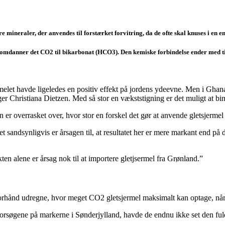
dre mineraler, der anvendes til forstærket forvitring, da de ofte skal knuses i en 
omdanner det CO2 til bikarbonat (HCO3). Den kemiske forbindelse ender med tiden 
melet havde ligeledes en positiv effekt på jordens ydeevne. Men i Ghana
iger Christiana Dietzen. Med så stor en vækststigning er det muligt at 
n er overrasket over, hvor stor en forskel det gør at anvende gletsjerme
t sandsynligvis er årsagen til, at resultatet her er mere markant end på 
en alene er årsag nok til at importere gletjsermel fra Grønland.”
orhånd udregne, hvor meget CO2 gletsjermel maksimalt kan optage, når
forsøgene på markerne i Sønderjylland, havde de endnu ikke set den fulde