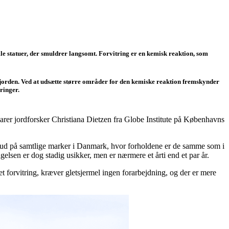
mle statuer, der smuldrer langsomt. Forvitring er en kemisk reaktion, som
gsjorden. Ved at udsætte større områder for den kemiske reaktion fremskynder
ringer.
klarer jordforsker Christiana Dietzen fra Globe Institute på Københavns
rmel ud på samtlige marker i Danmark, hvor forholdene er de samme som i
sen er dog stadig usikker, men er nærmere et årti end et par år.
t forvitring, kræver gletsjermel ingen forarbejdning, og der er mere