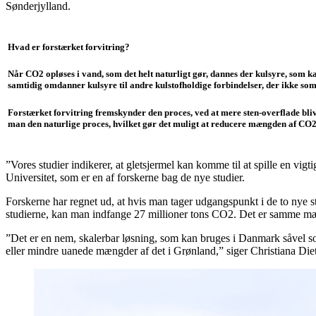
Sønderjylland.
Hvad er forstærket forvitring?
Når CO2 opløses i vand, som det helt naturligt gør, dannes der kulsyre, som k
samtidig omdanner kulsyre til andre kulstofholdige forbindelser, der ikke so
Forstærket forvitring fremskynder den proces, ved at mere sten-overflade bli
man den naturlige proces, hvilket gør det muligt at reducere mængden af CO2
”Vores studier indikerer, at gletsjermel kan komme til at spille en vi
Universitet, som er en af forskerne bag de nye studier.
Forskerne har regnet ud, at hvis man tager udgangspunkt i de to nye st
studierne, kan man indfange 27 millioner tons CO2. Det er samme mæng
”Det er en nem, skalerbar løsning, som kan bruges i Danmark såvel som
eller mindre uanede mængder af det i Grønland,” siger Christiana Die