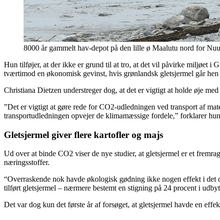
8000 år gammelt hav-depot på den lille ø Maalutu nord for Nuuk
Hun tilføjer, at der ikke er grund til at tro, at det vil påvirke miljø
tværtimod en økonomisk gevinst, hvis grønlandsk gletsjermel går hen o
Christiana Dietzen understreger dog, at det er vigtigt at holde øje me
”Det er vigtigt at gøre rede for CO2-udledningen ved transport af mate
transportudledningen opvejer de klimamæssige fordele,” forklarer hun
Gletsjermel giver flere kartofler og majs
Ud over at binde CO2 viser de nye studier, at gletsjermel er et fremra
næringsstoffer.
“Overraskende nok havde økologisk gødning ikke nogen effekt i det omr
tilført gletsjermel – nærmere bestemt en stigning på 24 procent i udbyt
Det var dog kun det første år af forsøget, at gletsjermel havde en effe