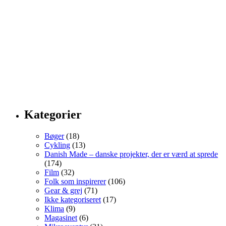
Kategorier
Bøger
(18)
Cykling
(13)
Danish Made – danske projekter, der er værd at sprede
(174)
Film
(32)
Folk som inspirerer
(106)
Gear & grej
(71)
Ikke kategoriseret
(17)
Klima
(9)
Magasinet
(6)