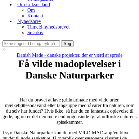
Om Luksus.land
Om
Kontakt
Nyhedsbrev
Tilmeld nyhedsbrevet
Se arkiv
×
Danish Made - danske projekter, der er værd at sprede
Få vilde madoplevelser i
Danske Naturparker
Har du prøvet at lave grillmarinade med vilde urter,
mælkebøttesodavand eller tangsuppe med råvarer fra naturen, som
du selv har fundet? Hvis ikke, så har du en fantastisk oplevelse til
gode, og nu er det nemmere end nogensinde før at udforske naturens
spisekammer.
I syv Danske Naturparker kan du med VILD MAD-app’en blive
guidet til gode sanketure, få overblik over sæsonens råvarer i de