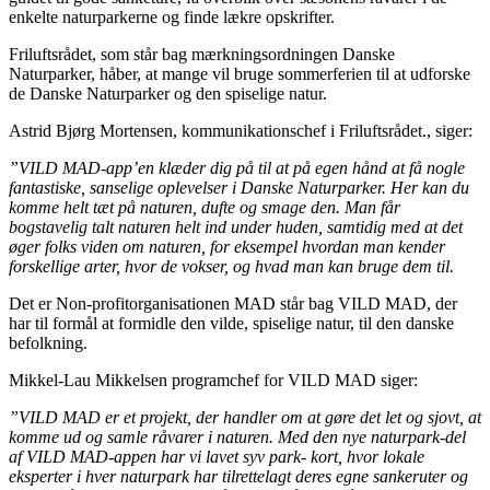
enkelte naturparkerne og finde lækre opskrifter.
Friluftsrådet, som står bag mærkningsordningen Danske
Naturparker, håber, at mange vil bruge sommerferien til at udforske
de Danske Naturparker og den spiselige natur.
Astrid Bjørg Mortensen, kommunikationschef i Friluftsrådet., siger:
”VILD MAD-app’en klæder dig på til at på egen hånd at få nogle
fantastiske, sanselige oplevelser i Danske Naturparker. Her kan du
komme helt tæt på naturen, dufte og smage den. Man får
bogstavelig talt naturen helt ind under huden, samtidig med at det
øger folks viden om naturen, for eksempel hvordan man kender
forskellige arter, hvor de vokser, og hvad man kan bruge dem til.
Det er Non-profitorganisationen MAD står bag VILD MAD, der
har til formål at formidle den vilde, spiselige natur, til den danske
befolkning.
Mikkel-Lau Mikkelsen programchef for VILD MAD siger:
”VILD MAD er et projekt, der handler om at gøre det let og sjovt, at
komme ud og samle råvarer i naturen. Med den nye naturpark-del
af VILD MAD-appen har vi lavet syv park- kort, hvor lokale
eksperter i hver naturpark har tilrettelagt deres egne sankeruter og