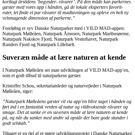
kortlagt årstidens ’begynder- råvarer’. På den måde kan parkernes
gæster med vores app i hånden, gå de lokale eksperters favorit-
ruter, let finde et par råvarer til madlavningen og opleve en helt ny
velsmagende dimension af parkerne.”
Foreløbig er syv Danske Naturparker med i VILD MAD-appen:
Naturpark Mølleåen, Naturpark Åmosen, Naturpark Maribosøerne,
Naturpark Nakskov Fjord, Naturpark Vesterhavet, Naturpark
Randers Fjord og Naturpark Lillebælt.
Suveræn måde at lære naturen at kende
I Naturpark Mølleåen ser man udviklingen af VILD MAD-app’en,
som et godt tilbud til naturparkens gæster.
Kristoffer Schou, sekretariatsleder og naturvejleder i Naturpark
Mølleåen, siger:
”Naturpark Mølleåens gæster vil via app’en blive taget i hånden og
ført ind i en fantastisk verden af natur og vildtvoksende råvarer og
smage. Det at sanke er en suveræn måde at lære naturen at kende
på, og når du sanker med andre så opstår der bare gode stunder i
godt selskab.”
Tiltaget er en del af et større udviklingsprojekt i Danske Naturparker,