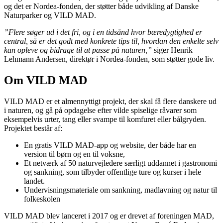
og det er Nordea-fonden, der støtter både udvikling af Danske
Naturparker og VILD MAD.
”Flere søger ud i det fri, og i en tidsånd hvor bæredygtighed er
central, så er det godt med konkrete tips til, hvordan den enkelte selv
kan opleve og bidrage til at passe på naturen,”
siger Henrik
Lehmann Andersen, direktør i Nordea-fonden, som støtter gode liv.
Om VILD MAD
VILD MAD er et almennyttigt projekt, der skal få flere danskere ud
i naturen, og gå på opdagelse efter vilde spiselige råvarer som
eksempelvis urter, tang eller svampe til komfuret eller bålgryden.
Projektet består af:
En gratis VILD MAD-app og website, der både har en
version til børn og en til voksne,
Et netværk af 50 naturvejledere særligt uddannet i gastronomi
og sankning, som tilbyder offentlige ture og kurser i hele
landet.
Undervisningsmateriale om sankning, madlavning og natur til
folkeskolen
VILD MAD blev lanceret i 2017 og er drevet af foreningen MAD,