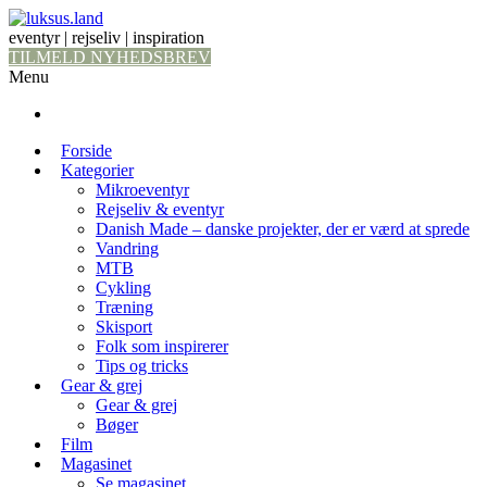
eventyr | rejseliv | inspiration
TILMELD NYHEDSBREV
Menu
Forside
Kategorier
Mikroeventyr
Rejseliv & eventyr
Danish Made – danske projekter, der er værd at sprede
Vandring
MTB
Cykling
Træning
Skisport
Folk som inspirerer
Tips og tricks
Gear & grej
Gear & grej
Bøger
Film
Magasinet
Se magasinet