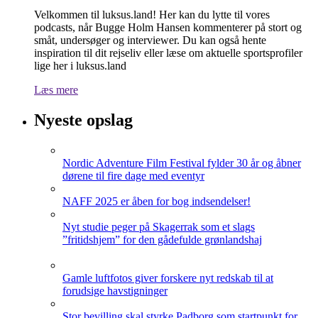
Velkommen til luksus.land! Her kan du lytte til vores
podcasts, når Bugge Holm Hansen kommenterer på stort og
småt, undersøger og interviewer. Du kan også hente
inspiration til dit rejseliv eller læse om aktuelle sportsprofiler
lige her i luksus.land
Læs mere
Nyeste opslag
Nordic Adventure Film Festival fylder 30 år og åbner
dørene til fire dage med eventyr
NAFF 2025 er åben for bog indsendelser!
Nyt studie peger på Skagerrak som et slags
”fritidshjem” for den gådefulde grønlandshaj
Gamle luftfotos giver forskere nyt redskab til at
forudsige havstigninger
Stor bevilling skal styrke Padborg som startpunkt for