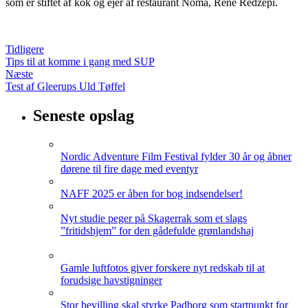
som er stiftet af kok og ejer af restaurant Noma, René Redzepi.
Tidligere
Tips til at komme i gang med SUP
Næste
Test af Gleerups Uld Tøffel
Seneste opslag
Nordic Adventure Film Festival fylder 30 år og åbner
dørene til fire dage med eventyr
NAFF 2025 er åben for bog indsendelser!
Nyt studie peger på Skagerrak som et slags
”fritidshjem” for den gådefulde grønlandshaj
Gamle luftfotos giver forskere nyt redskab til at
forudsige havstigninger
Stor bevilling skal styrke Padborg som startpunkt for