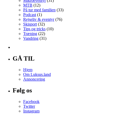
Mikroeventyr
(31)
MTB
(12)
På tur med familien
(33)
Podcast
(1)
Rejseliv & eventyr
(76)
Skisport
(32)
Tips og tricks
(10)
Træning
(22)
Vandring
(31)
GÅ TIL
Hjem
Om Luksus.land
Annoncering
Følg os
Facebook
Twitter
Instagram