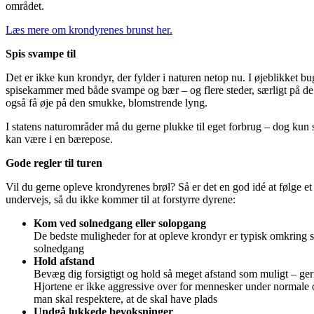
området.
Læs mere om krondyrenes brunst her.
Spis svampe til
Det er ikke kun krondyr, der fylder i naturen netop nu. I øjeblikket b
spisekammer med både svampe og bær – og flere steder, særligt på de
også få øje på den smukke, blomstrende lyng.
I statens naturområder må du gerne plukke til eget forbrug – dog kun s
kan være i en bærepose.
Gode regler til turen
Vil du gerne opleve krondyrenes brøl? Så er det en god idé at følge et 
undervejs, så du ikke kommer til at forstyrre dyrene:
Kom ved solnedgang eller solopgang
De bedste muligheder for at opleve krondyr er typisk omkring
solnedgang
Hold afstand
Bevæg dig forsigtigt og hold så meget afstand som muligt – ger
Hjortene er ikke aggressive over for mennesker under normal
man skal respektere, at de skal have plads
Undgå lukkede bevoksninger