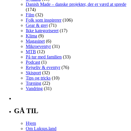
Danish Made – danske projekter, der er værd at sprede
(174)
Film
(32)
Folk som inspirerer
(106)
Gear & grej
(71)
Ikke kategoriseret
(17)
Klima
(9)
Magasinet
(6)
Mikroeventyr
(31)
MTB
(12)
På tur med familien
(33)
Podcast
(1)
Rejseliv & eventyr
(76)
Skisport
(32)
Tips og tricks
(10)
Træning
(22)
Vandring
(31)
GÅ TIL
Hjem
Om Luksus.land