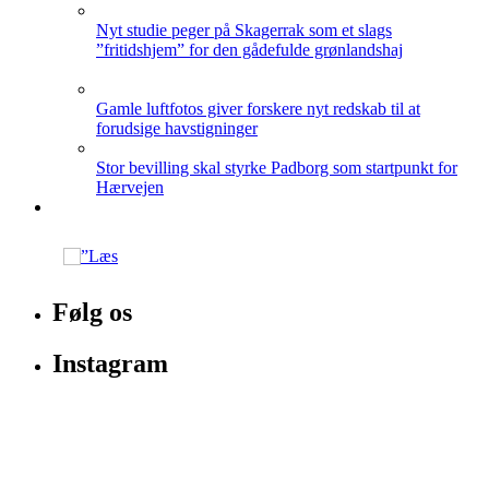
Nyt studie peger på Skagerrak som et slags
”fritidshjem” for den gådefulde grønlandshaj
Gamle luftfotos giver forskere nyt redskab til at
forudsige havstigninger
Stor bevilling skal styrke Padborg som startpunkt for
Hærvejen
Følg os
Instagram