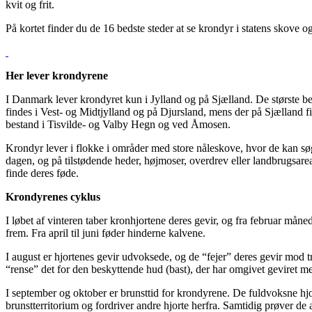
kvit og frit.
På kortet finder du de 16 bedste steder at se krondyr i statens skove 
Her lever krondyrene
I Danmark lever krondyret kun i Jylland og på Sjælland. De største b
findes i Vest- og Midtjylland og på Djursland, mens der på Sjælland 
bestand i Tisvilde- og Valby Hegn og ved Åmosen.
Krondyr lever i flokke i områder med store nåleskove, hvor de kan 
dagen, og på tilstødende heder, højmoser, overdrev eller landbrugsare
finde deres føde.
Krondyrenes cyklus
I løbet af vinteren taber
kronhjortene
deres gevir, og fra februar måned
frem. Fra april til juni føder hinderne kalvene.
I august er hjortenes gevir udvoksede, og de “fejer” deres gevir mod t
“rense” det for den beskyttende hud (bast), der har omgivet geviret m
I september og oktober er brunsttid for krondyrene. De fuldvoksne hjor
brunstterritorium og fordriver andre hjorte herfra. Samtidig prøver de a