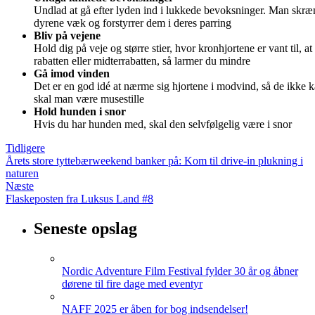
Undlad at gå efter lyden ind i lukkede bevoksninger. Man skræ
dyrene væk og forstyrrer dem i deres parring
Bliv på vejene
Hold dig på veje og større stier, hvor
kronhjortene
er vant til, a
rabatten eller midterrabatten, så larmer du mindre
Gå imod vinden
Det er en god idé at nærme sig hjortene i modvind, så de ikke k
skal man være musestille
Hold hunden i snor
Hvis du har hunden med, skal den selvfølgelig være i snor
Tidligere
Årets store tyttebærweekend banker på: Kom til drive-in plukning i
naturen
Næste
Flaskeposten fra Luksus Land #8
Seneste opslag
Nordic Adventure Film Festival fylder 30 år og åbner
dørene til fire dage med eventyr
NAFF 2025 er åben for bog indsendelser!