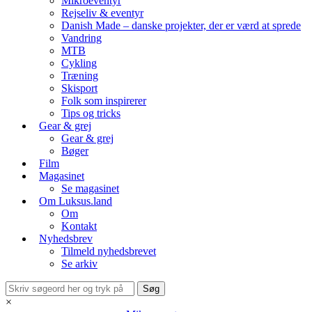
Mikroeventyr
Rejseliv & eventyr
Danish Made – danske projekter, der er værd at sprede
Vandring
MTB
Cykling
Træning
Skisport
Folk som inspirerer
Tips og tricks
Gear & grej
Gear & grej
Bøger
Film
Magasinet
Se magasinet
Om Luksus.land
Om
Kontakt
Nyhedsbrev
Tilmeld nyhedsbrevet
Se arkiv
×