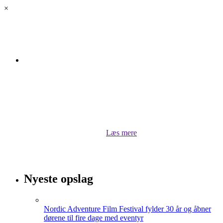
×
Om luksus.land
Velkommen til luksus.land! Her kan du lytte til vores
podcasts, når Bugge Holm Hansen kommenterer på
stort og småt, undersøger og interviewer. Du kan også
hente inspiration til dit rejseliv eller læse om aktuelle
sportsprofiler lige her i luksus.land
Læs mere
Nyeste opslag
Nordic Adventure Film Festival fylder 30 år og åbner
dørene til fire dage med eventyr