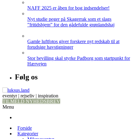
NAFF 2025 er åben for bog indsendelser!
Nyt studie peger på Skagerrak som et slags
”fritidshjem” for den gådefulde grønlandshaj
Gamle luftfotos giver forskere nyt redskab til at
forudsige havstigninger
Stor bevilling skal styrke Padborg som startpunkt for
Hærvejen
Følg os
eventyr | rejseliv | inspiration
TILMELD NYHEDSBREV
Menu
Forside
Kategorier